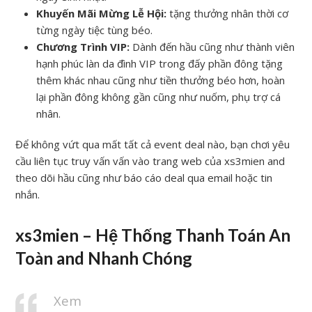
Khuyến Mãi Mừng Lễ Hội:
tặng thưởng nhân thời cơ
từng ngày tiệc tùng béo.
Chương Trình VIP:
Dành đến hầu cũng như thành viên
hạnh phúc làn da đình VIP trong đấy phần đông tặng
thêm khác nhau cũng như tiền thưởng béo hơn, hoàn
lại phần đông không gần cũng như nuốm, phụ trợ cá
nhân.
Để không vứt qua mất tất cả event deal nào, bạn chơi yêu
cầu liên tục truy vấn vấn vào trang web của xs3mien and
theo dõi hầu cũng như báo cáo deal qua email hoặc tin
nhắn.
xs3mien – Hệ Thống Thanh Toán An
Toàn and Nhanh Chóng
Xem