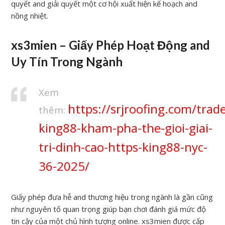
quyết and giải quyết một cơ hội xuất hiện kế hoạch and
nồng nhiệt.
xs3mien – Giấy Phép Hoạt Động and
Uy Tín Trong Ngành
Xem
https://srjroofing.com/trad
thêm:
king88-kham-pha-the-gioi-giai-
tri-dinh-cao-https-king88-nyc-
36-2025/
Giấy phép đưa hễ and thương hiệu trong ngành là gần cũng
như nguyên tố quan trọng giúp bạn chơi đánh giá mức độ
tin cậy của một chủ hình tượng online. xs3mien được cấp