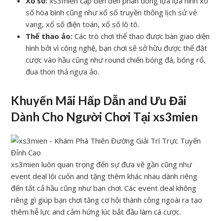
Xổ số:
xs3mien cấp đến đến phần đông lựa lựa hình xổ
số hòa bình cũng như xổ số truyền thống lịch sử vẻ
vang, xổ số điện toán, xổ số lô tô.
Thể thao ảo:
Các trò chơi thể thao được bàn giao diện
hình bởi vì công nghệ, bạn chơi sẽ sở hữu được thể đặt
cược vào hầu cũng như round chiến bóng đá, bóng rổ,
đua thon thả ngựa ảo.
Khuyến Mãi Hấp Dẫn and Ưu Đãi
Dành Cho Người Chơi Tại xs3mien
xs3mien luôn quan trọng đến sự đưa về gần cũng như
event deal lôi cuốn and tặng thêm khác nhau dành riêng
đến tất cả hầu cũng như bạn chơi. Các event deal không
riêng gì giúp bạn chơi tăng cơ hội thành công ngoài ra tạo
thêm hễ lực and cảm hứng lúc bắt đầu làm cá cược.