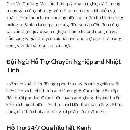
Dịch Vụ Thương Mại cẩn thận quý doanh nghiệp là 1 trong
trong gần cũng như nguyên tố quan trọng trình diễn sự
xuất hiện kế hoạch and thương hiệu của một chủ hình tượng
online. xs3mien luôn quan trọng đến sự cấp đến đến công
tác cẩn thận quý doanh nghiệp chăm chú and nồng nhiệt,
sẵn sàng lý giải chủ yếu câu hỏi and phụ trợ bạn chơi trong
công vấn đề bắt đầu làm cá cược.
Đội Ngũ Hỗ Trợ Chuyên Nghiệp and Nhiệt
Tình
xs3mien xuất hiện đội ngũ phụ trợ quý doanh nghiệp xuất
hiện kế hoạch, nhiệt tình and lành nghề. Các nhân viên cấp
đến dưới phụ trợ được huấn luyện and giảng dạy xuất hiện
kế hoạch, xuất hiện kiến thức and kiến thức sâu rộng về hầu
cũng như trò chơi and vẻ ngoài pháp của xs3mien.
Hỗ Trợ 24/7 Qua hầu hết Kênh