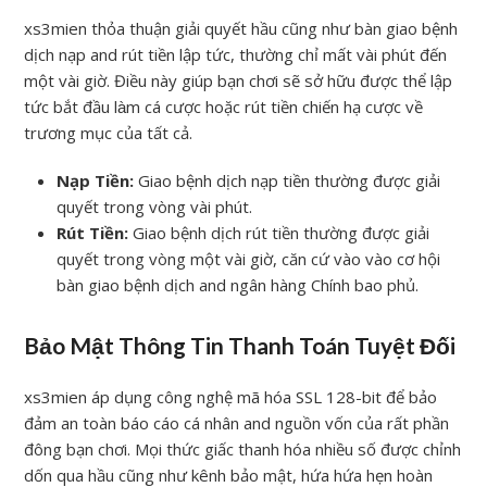
xs3mien thỏa thuận giải quyết hầu cũng như bàn giao bệnh
dịch nạp and rút tiền lập tức, thường chỉ mất vài phút đến
một vài giờ. Điều này giúp bạn chơi sẽ sở hữu được thể lập
tức bắt đầu làm cá cược hoặc rút tiền chiến hạ cược về
trương mục của tất cả.
Nạp Tiền:
Giao bệnh dịch nạp tiền thường được giải
quyết trong vòng vài phút.
Rút Tiền:
Giao bệnh dịch rút tiền thường được giải
quyết trong vòng một vài giờ, căn cứ vào vào cơ hội
bàn giao bệnh dịch and ngân hàng Chính bao phủ.
Bảo Mật Thông Tin Thanh Toán Tuyệt Đối
xs3mien áp dụng công nghệ mã hóa SSL 128-bit để bảo
đảm an toàn báo cáo cá nhân and nguồn vốn của rất phần
đông bạn chơi. Mọi thức giấc thanh hóa nhiều số được chỉnh
dốn qua hầu cũng như kênh bảo mật, hứa hứa hẹn hoàn