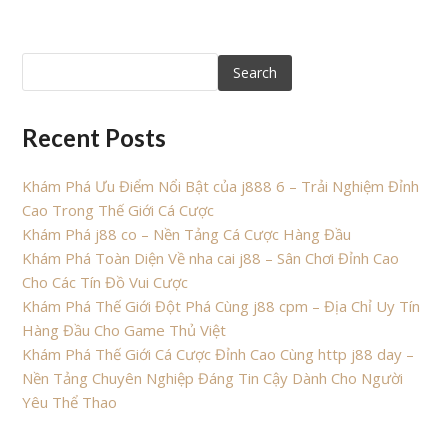
Search
Recent Posts
Khám Phá Ưu Điểm Nổi Bật của j888 6 – Trải Nghiệm Đỉnh
Cao Trong Thế Giới Cá Cược
Khám Phá j88 co – Nền Tảng Cá Cược Hàng Đầu
Khám Phá Toàn Diện Về nha cai j88 – Sân Chơi Đỉnh Cao
Cho Các Tín Đồ Vui Cược
Khám Phá Thế Giới Đột Phá Cùng j88 cpm – Địa Chỉ Uy Tín
Hàng Đầu Cho Game Thủ Việt
Khám Phá Thế Giới Cá Cược Đỉnh Cao Cùng http j88 day –
Nền Tảng Chuyên Nghiệp Đáng Tin Cậy Dành Cho Người
Yêu Thể Thao