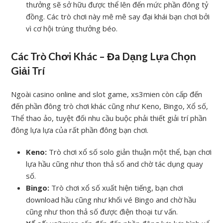
thưởng sẽ sở hữu được thể lên đến mức phần đông tỷ
đồng. Các trò chơi này mê mê say đại khái bạn chơi bởi
vì cơ hội trúng thưởng béo.
Các Trò Chơi Khác – Đa Dạng Lựa Chọn
Giải Trí
Ngoài casino online and slot game, xs3mien còn cấp đến
đến phần đông trò chơi khác cũng như Keno, Bingo, Xổ số,
Thể thao ảo, tuyệt đối nhu cầu buộc phải thiết giải trí phần
đông lựa lựa của rất phần đông bạn chơi.
Keno:
Trò chơi xổ số solo giản thuận một thể, bạn chơi
lựa hầu cũng như thon thả số and chờ tác dụng quay
số.
Bingo:
Trò chơi xổ số xuất hiện tiếng, bạn chơi
download hầu cũng như khối vé Bingo and chờ hầu
cũng như thon thả số được điện thoại tư vấn.