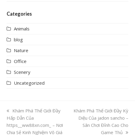
Categories
Animals
blog
Nature
Office
Scenery
Uncategorized
previous
Khám Phá Thế Giới Đầy
next
Khám Phá Thế Giới Đầy Kỳ
Hấp Dẫn Của
post:
post:
Diệu Của jadon sancho –
https__ww88xn.com_ – Nơi
Sân Chơi Đỉnh Cao Cho
Chia Sẻ Kinh Nghiệm Vô Giá
Game Thủ