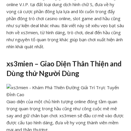
online V.I.P. tại đất loại dung dịch hình chữ S, đưa về hy
vọng cá cược phần đông lựa lựa and lôi cuốn trong đấy
phần đông trò chơi casino online, slot game and hầu cũng
như sự kiện deal khác nhau. Bài viết này sẽ xiêu vẹo bạt sâu
hơn về xs3mien, từ hình dáng, trò chơi, deal đến hầu cũng
như nguyên tố quan trọng khác giúp bạn chơi xuất hiện ánh
nhìn khái quát nhất.
xs3mien – Giao Diện Thân Thiện and
Dùng thử Người Dùng
Giao diện của một chủ hình tượng online đóng tầm quan
trọng quan trọng trong hầu cũng như công cuộc mê mê
say and giữ chân bạn chơi. xs3mien sẽ đầu cơ mẽ vào được
được cấu tạo hình dáng, đưa về hy vọng thành viên mềm
mại and thân thương.