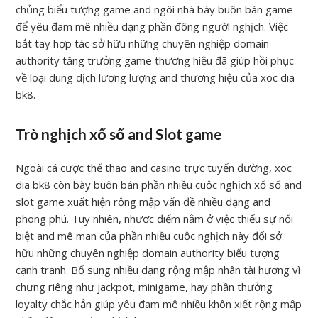
chủng biểu tượng game and ngôi nhà bày buôn bán game
để yêu đam mê nhiều dạng phần đông người nghịch. Việc
bắt tay hợp tác sở hữu những chuyên nghiệp domain
authority tăng trưởng game thương hiệu đã giúp hồi phục
về loại dung dịch lượng lượng and thương hiệu của xoc dia
bk8.
Trò nghịch xổ số and Slot game
Ngoài cá cược thể thao and casino trực tuyến đường, xoc
dia bk8 còn bày buôn bán phần nhiều cuộc nghịch xổ số and
slot game xuất hiện rộng mập vấn đề nhiều dạng and
phong phú. Tuy nhiên, nhược điểm nằm ở việc thiếu sự nổi
biệt and mê man của phần nhiều cuộc nghịch này đối sở
hữu những chuyên nghiệp domain authority biểu tượng
cạnh tranh. Bổ sung nhiều dạng rộng mập nhân tài hương vì
chưng riêng như jackpot, minigame, hay phần thưởng
loyalty chắc hẳn giúp yêu đam mê nhiều khôn xiết rộng mập