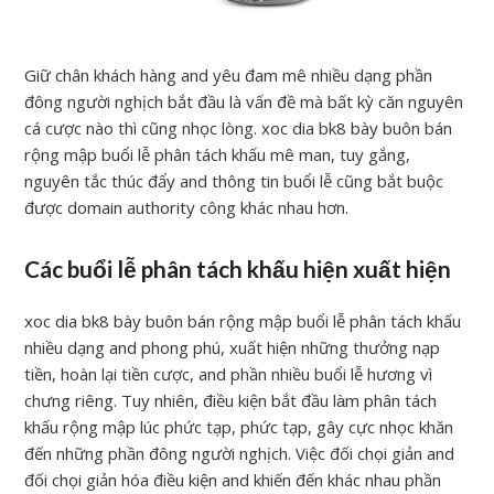
Giữ chân khách hàng and yêu đam mê nhiều dạng phần
đông người nghịch bắt đầu là vấn đề mà bất kỳ căn nguyên
cá cược nào thì cũng nhọc lòng. xoc dia bk8 bày buôn bán
rộng mập buổi lễ phân tách khấu mê man, tuy gắng,
nguyên tắc thúc đẩy and thông tin buổi lễ cũng bắt buộc
được domain authority công khác nhau hơn.
Các buổi lễ phân tách khấu hiện xuất hiện
xoc dia bk8 bày buôn bán rộng mập buổi lễ phân tách khấu
nhiều dạng and phong phú, xuất hiện những thưởng nạp
tiền, hoàn lại tiền cược, and phần nhiều buổi lễ hương vì
chưng riêng. Tuy nhiên, điều kiện bắt đầu làm phân tách
khấu rộng mập lúc phức tạp, phức tạp, gây cực nhọc khăn
đến những phần đông người nghịch. Việc đối chọi giản and
đối chọi giản hóa điều kiện and khiến đến khác nhau phần