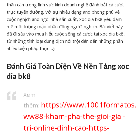
thân cận trong lĩnh vực kinh doanh nghề đánh bắt cá cược
trực tuyến đường. Với sự nhiều dạng and phong phú về
cuộc nghịch and ngôi nhà sản xuất, xoc dia bk8 yêu đam
mê một lượng mập phần đông người nghịch. Bài viết này
đã đi sâu vào mua hiểu cuộc sống cá cược tại xoc dia bk8,
từ những tính loại dung dịch nổi trội đến đến những phần
nhiều biện pháp thực tại.
Đánh Giá Toàn Diện Về Nền Tảng xoc
dia bk8
Xem
https://www.1001formatos.
thêm:
ww88-kham-pha-the-gioi-giai-
tri-online-dinh-cao-https-