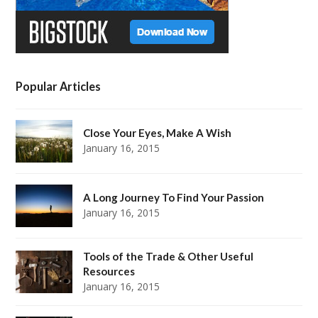
Popular Articles
Close Your Eyes, Make A Wish
January 16, 2015
A Long Journey To Find Your Passion
January 16, 2015
Tools of the Trade & Other Useful
Resources
January 16, 2015