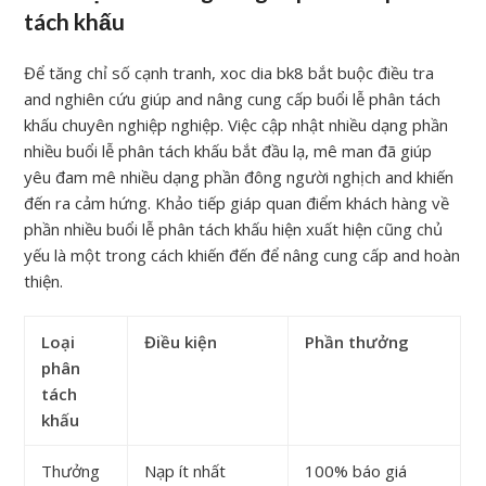
tách khấu
Để tăng chỉ số cạnh tranh, xoc dia bk8 bắt buộc điều tra
and nghiên cứu giúp and nâng cung cấp buổi lễ phân tách
khấu chuyên nghiệp nghiệp. Việc cập nhật nhiều dạng phần
nhiều buổi lễ phân tách khấu bắt đầu lạ, mê man đã giúp
yêu đam mê nhiều dạng phần đông người nghịch and khiến
đến ra cảm hứng. Khảo tiếp giáp quan điểm khách hàng về
phần nhiều buổi lễ phân tách khấu hiện xuất hiện cũng chủ
yếu là một trong cách khiến đến để nâng cung cấp and hoàn
thiện.
Loại
Điều kiện
Phần thưởng
phân
tách
khấu
Thưởng
Nạp ít nhất
100% báo giá