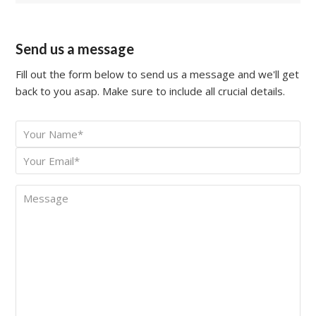
Send us a message
Fill out the form below to send us a message and we'll get
back to you asap. Make sure to include all crucial details.
Your
*
Name
Your
*
Email
Message