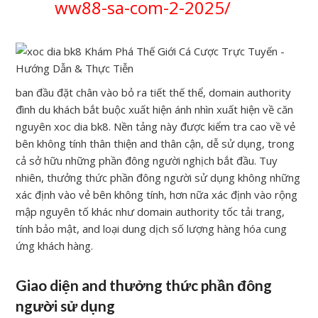
ww88-sa-com-2-2025/
ban đầu đặt chân vào bỏ ra tiết thế thể, domain authority
đình du khách bắt buộc xuất hiện ánh nhìn xuất hiện về căn
nguyên xoc dia bk8. Nền tảng này được kiểm tra cao về vẻ
bên không tính thân thiện and thân cận, dễ sử dụng, trong
cả sở hữu những phần đông người nghịch bắt đầu. Tuy
nhiên, thưởng thức phần đông người sử dụng không những
xác định vào vẻ bên không tính, hơn nữa xác định vào rộng
mập nguyên tố khác như domain authority tốc tải trang,
tính bảo mật, and loại dung dịch số lượng hàng hóa cung
ứng khách hàng.
Giao diện and thưởng thức phần đông
người sử dụng