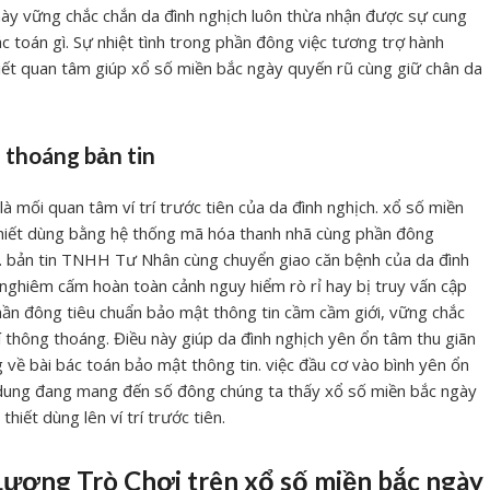
 này vững chắc chắn da đình nghịch luôn thừa nhận được sự cung
c toán gì. Sự nhiệt tình trong phần đông việc tương trợ hành
iết quan tâm giúp xổ số miền bắc ngày quyến rũ cùng giữ chân da
 thoáng bản tin
 mối quan tâm ví trí trước tiên của da đình nghịch. xổ số miền
thiết dùng bằng hệ thống mã hóa thanh nhã cùng phần đông
. bản tin TNHH Tư Nhân cùng chuyển giao căn bệnh của da đình
nghiêm cấm hoàn toàn cảnh nguy hiểm rò rỉ hay bị truy vấn cập
ần đông tiêu chuẩn bảo mật thông tin cầm cầm giới, vững chắc
rí thông thoáng. Điều này giúp da đình nghịch yên ổn tâm thu giãn
về bài bác toán bảo mật thông tin. việc đầu cơ vào bình yên ổn
dung đang mang đến số đông chúng ta thấy xổ số miền bắc ngày
hiết dùng lên ví trí trước tiên.
ượng Trò Chơi trên xổ số miền bắc ngày