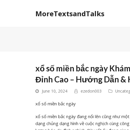
MoreTextsandTalks
xổ số miền bắc ngày Khám
Đỉnh Cao – Hướng Dẫn & 
June 10, 2024
ezedon003
Uncateg
xổ số miền bắc ngày
xổ số miền bắc ngày đang nổi lên cũng như một th
dạng chủng dạng hình về cuộc nghịch cùng công 