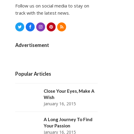
Follow us on social media to stay on
track with the latest news.
T
F
I
P
R
w
a
n
i
S
i
c
s
n
S
Advertisement
t
e
t
t
t
b
a
e
e
o
g
r
Popular Articles
r
o
r
e
k
a
s
Close Your Eyes, Make A
Wish
m
t
January 16, 2015
A Long Journey To Find
Your Passion
January 16, 2015