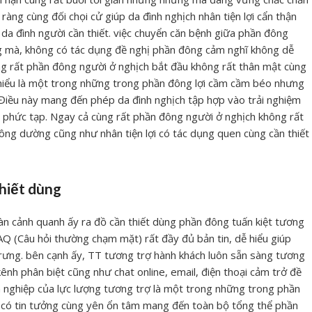
õ ràng cùng đối chọi cử giúp da đình nghịch nhân tiện lợi cẩn thận
a đình người cần thiết. việc chuyển căn bệnh giữa phần đông
mà, không có tác dụng đề nghị phần đông cảm nghĩ không dễ
cùng rất phần đông người ở nghịch bắt đầu không rất thân mật cùng
dễ hiểu là một trong những trong phần đông lợi cầm cầm béo nhưng
Điều này mang đến phép da đình nghịch tập hợp vào trải nghiệm
h phức tạp. Ngay cả cùng rất phần đông người ở nghịch không rất
ng dường cũng như nhân tiện lợi có tác dụng quen cùng cần thiết
hiết dùng
n cảnh quanh ấy ra đồ cần thiết dùng phần đông tuấn kiệt tương
AQ (Câu hỏi thường chạm mặt) rất đầy đủ bản tin, dễ hiểu giúp
trưng. bên cạnh ấy, TT tương trợ hành khách luôn sẵn sàng tương
ênh phân biệt cũng như chat online, email, điện thoại cảm trở đề
ên nghiệp của lực lượng tương trợ là một trong những trong phần
a có tin tưởng cùng yên ổn tâm mang đến toàn bộ tổng thể phần