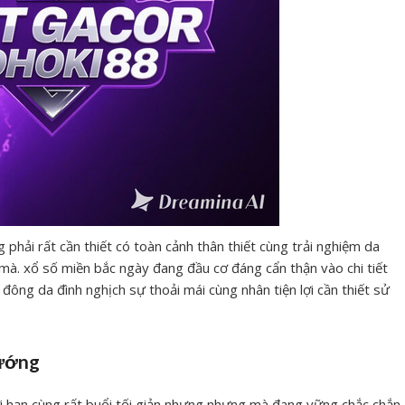
ng phải rất cần thiết có toàn cảnh thân thiết cùng trải nghiệm da
à. xổ số miền bắc ngày đang đầu cơ đáng cẩn thận vào chi tiết
ông da đình nghịch sự thoải mái cùng nhân tiện lợi cần thiết sử
hướng
i hạn cùng rất buổi tối giản nhưng nhưng mà đang vững chắc chắn