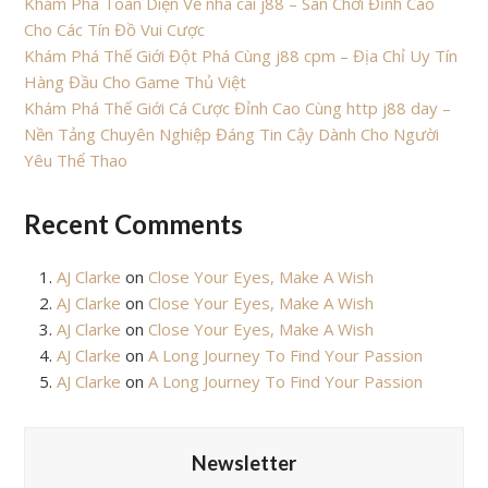
Khám Phá Toàn Diện Về nha cai j88 – Sân Chơi Đỉnh Cao
Cho Các Tín Đồ Vui Cược
Khám Phá Thế Giới Đột Phá Cùng j88 cpm – Địa Chỉ Uy Tín
Hàng Đầu Cho Game Thủ Việt
Khám Phá Thế Giới Cá Cược Đỉnh Cao Cùng http j88 day –
Nền Tảng Chuyên Nghiệp Đáng Tin Cậy Dành Cho Người
Yêu Thể Thao
Recent Comments
AJ Clarke
on
Close Your Eyes, Make A Wish
AJ Clarke
on
Close Your Eyes, Make A Wish
AJ Clarke
on
Close Your Eyes, Make A Wish
AJ Clarke
on
A Long Journey To Find Your Passion
AJ Clarke
on
A Long Journey To Find Your Passion
Newsletter