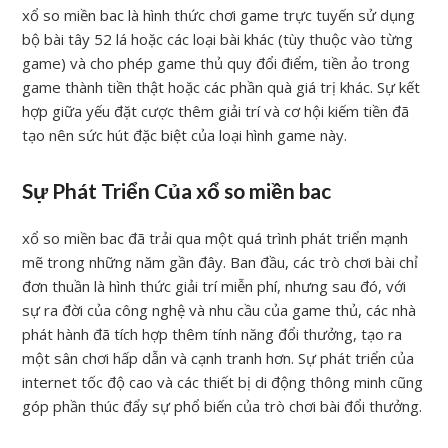
xổ so miền bac là hình thức chơi game trực tuyến sử dụng
bộ bài tây 52 lá hoặc các loại bài khác (tùy thuộc vào từng
game) và cho phép game thủ quy đổi điểm, tiền ảo trong
game thành tiền thật hoặc các phần quà giá trị khác. Sự kết
hợp giữa yếu đặt cược thêm giải trí và cơ hội kiếm tiền đã
tạo nên sức hút đặc biệt của loại hình game này.
Sự Phát Triển Của xổ so miền bac
xổ so miền bac đã trải qua một quá trình phát triển mạnh
mẽ trong những năm gần đây. Ban đầu, các trò chơi bài chỉ
đơn thuần là hình thức giải trí miễn phí, nhưng sau đó, với
sự ra đời của công nghệ và nhu cầu của game thủ, các nhà
phát hành đã tích hợp thêm tính năng đổi thưởng, tạo ra
một sân chơi hấp dẫn và cạnh tranh hơn. Sự phát triển của
internet tốc độ cao và các thiết bị di động thông minh cũng
góp phần thúc đẩy sự phổ biến của trò chơi bài đổi thưởng.