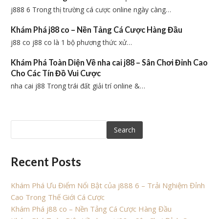
j888 6 Trong thị trường cá cược online ngày càng…
Khám Phá j88 co – Nền Tảng Cá Cược Hàng Đầu
j88 co j88 co là 1 bộ phương thức xử…
Khám Phá Toàn Diện Về nha cai j88 – Sân Chơi Đỉnh Cao
Cho Các Tín Đồ Vui Cược
nha cai j88 Trong trái đất giải trí online &…
Search
Recent Posts
Khám Phá Ưu Điểm Nổi Bật của j888 6 – Trải Nghiệm Đỉnh
Cao Trong Thế Giới Cá Cược
Khám Phá j88 co – Nền Tảng Cá Cược Hàng Đầu