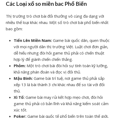
Các Loại xổ so miền bac Phổ Biến
Thị trường trò chơi bài đổi thưởng vô cùng đa dạng với
nhiều thể loại khác nhau. Một số trò chơi bài phổ biến nhất
bao gồm:
Tiến Lên Miền Nam:
Game bài quốc dân, quen thuộc
với mọi người dân thị trường Việt. Luật chơi đơn giản,
dễ hiểu nhưng đòi hỏi game thủ phải có chiến thuật
hợp lý để giành chiến chiến thắng.
Phỏm:
Một trò chơi bài đòi hỏi sự tính toán kỹ lưỡng,
khả năng phán đoán và đọc vị đối thủ.
Mậu Binh:
Game bài trí tuệ, nơi game thủ phải sắp
xếp 13 lá bài thành 3 chi khác nhau để so tài với đối
thủ.
Xì Tố:
Game bài may rủi kết hợp mẹo chơi, đòi hỏi
game thủ phải có bản lĩnh và khả năng kiểm soát cảm
xúc tốt.
Poker:
Game bài quốc tế phổ biến trên toàn thế giới,