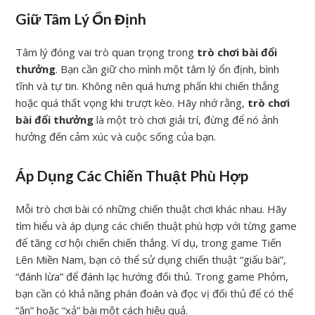
Giữ Tâm Lý Ổn Định
Tâm lý đóng vai trò quan trọng trong
trò chơi bài đổi
thưởng
. Bạn cần giữ cho mình một tâm lý ổn định, bình
tĩnh và tự tin. Không nên quá hưng phấn khi chiến thắng
hoặc quá thất vọng khi trượt kèo. Hãy nhớ rằng,
trò chơi
bài đổi thưởng
là một trò chơi giải trí, đừng để nó ảnh
hưởng đến cảm xúc và cuộc sống của bạn.
Áp Dụng Các Chiến Thuật Phù Hợp
Mỗi trò chơi bài có những chiến thuật chơi khác nhau. Hãy
tìm hiểu và áp dụng các chiến thuật phù hợp với từng game
để tăng cơ hội chiến chiến thắng. Ví dụ, trong game Tiến
Lên Miền Nam, bạn có thể sử dụng chiến thuật “giấu bài”,
“đánh lừa” để đánh lạc hướng đối thủ. Trong game Phỏm,
bạn cần có khả năng phán đoán và đọc vị đối thủ để có thể
“ăn” hoặc “xả” bài một cách hiệu quả.