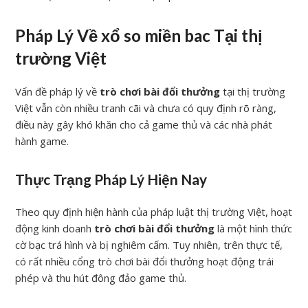
Pháp Lý Về xổ so miền bac Tại thị
trường Việt
Vấn đề pháp lý về
trò chơi bài đổi thưởng
tại thị trường
Việt vẫn còn nhiều tranh cãi và chưa có quy định rõ ràng,
điều này gây khó khăn cho cả game thủ và các nhà phát
hành game.
Thực Trạng Pháp Lý Hiện Nay
Theo quy định hiện hành của pháp luật thị trường Việt, hoạt
động kinh doanh
trò chơi bài đổi thưởng
là một hình thức
cờ bạc trá hình và bị nghiêm cấm. Tuy nhiên, trên thực tế,
có rất nhiều cổng trò chơi bài đổi thưởng hoạt động trái
phép và thu hút đông đảo game thủ.