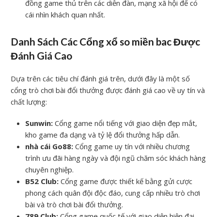
đồng game thủ trên các diễn đàn, mạng xã hội để có
cái nhìn khách quan nhất.
Danh Sách Các Cổng xổ so miền bac Được
Đánh Giá Cao
Dựa trên các tiêu chí đánh giá trên, dưới đây là một số
cổng trò chơi bài đổi thưởng được đánh giá cao về uy tín và
chất lượng:
Sunwin:
Cổng game nổi tiếng với giao diện đẹp mắt,
kho game đa dạng và tỷ lệ đổi thưởng hấp dẫn.
nhà cái Go88:
Cổng game uy tín với nhiều chương
trình ưu đãi hàng ngày và đội ngũ chăm sóc khách hàng
chuyên nghiệp.
B52 Club:
Cổng game được thiết kế bằng gửi cược
phong cách quân đội độc đáo, cung cấp nhiều trò chơi
bài và trò chơi bài đổi thưởng.
789 Club:
Cổng game quốc tế với giao diện hiện đại,