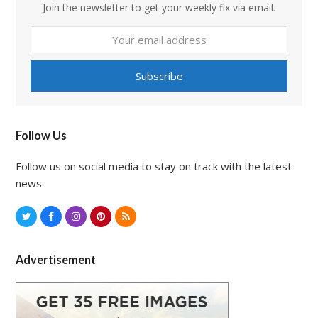
Join the newsletter to get your weekly fix via email.
Your
email
address
Subscribe
Follow Us
Follow us on social media to stay on track with the latest
news.
T
F
I
P
R
w
a
n
i
S
i
c
s
n
S
Advertisement
t
e
t
t
t
b
a
e