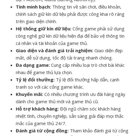
Tính minh bạch:
Thông tin về sân chơi, điều khoản,
chính sách giữ kín dữ liệu phải được công khai rõ ràng
trên giao diện chính.
Hệ thống giữ kín dữ liệu:
Cổng game phải sử dụng
công nghệ giữ kín dữ liệu hiện đại để bảo vệ thông tin
cá nhân và tài khoản của game thủ.
Giao diện và đánh giá trải nghiệm:
Giao diện đẹp
mắt, dễ sử dụng, tốc độ tải trang nhanh chóng.
Đa dạng game:
Cung cấp nhiều loại trò chơi bài khác
nhau để game thủ lựa chọn.
Tỷ lệ đổi thưởng:
Tỷ lệ đổi thưởng hấp dẫn, cạnh
tranh so với các cổng game khác.
Khuyến mãi:
Có nhiều chương trình ưu đãi hàng ngày
dành cho game thủ mới và game thủ cũ.
Hỗ trợ khách hàng:
Đội ngũ chăm sóc khách hàng
nhiệt tình, chuyên nghiệp, sẵn sàng giải đáp mọi thắc
mắc của game thủ 24/7.
Đánh giá từ cộng đồng:
Tham khảo đánh giá từ cộng