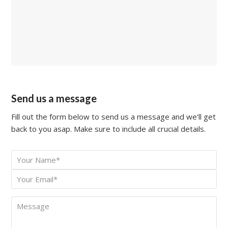
Send us a message
Fill out the form below to send us a message and we'll get
back to you asap. Make sure to include all crucial details.
Your
*
Name
Your
*
Email
Message