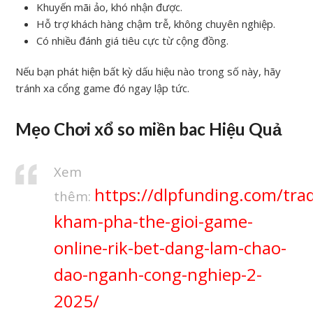
Khuyến mãi ảo, khó nhận được.
Hỗ trợ khách hàng chậm trễ, không chuyên nghiệp.
Có nhiều đánh giá tiêu cực từ cộng đồng.
Nếu bạn phát hiện bất kỳ dấu hiệu nào trong số này, hãy
tránh xa cổng game đó ngay lập tức.
Mẹo Chơi xổ so miền bac Hiệu Quả
Xem
https://dlpfunding.com/tra
thêm:
kham-pha-the-gioi-game-
online-rik-bet-dang-lam-chao-
dao-nganh-cong-nghiep-2-
2025/