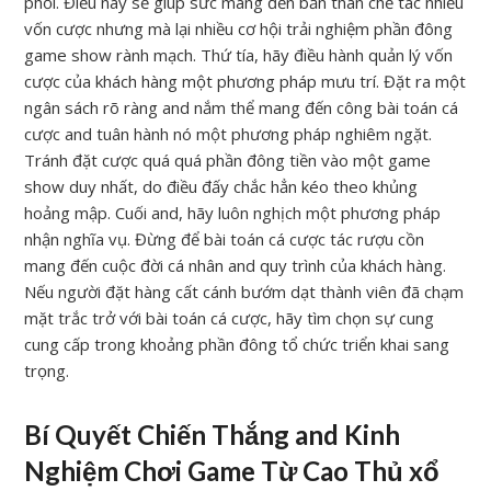
phối. Điều này sẽ giúp sức mang đến bản thân chế tác nhiều
vốn cược nhưng mà lại nhiều cơ hội trải nghiệm phần đông
game show rành mạch. Thứ tía, hãy điều hành quản lý vốn
cược của khách hàng một phương pháp mưu trí. Đặt ra một
ngân sách rõ ràng and nắm thể mang đến công bài toán cá
cược and tuân hành nó một phương pháp nghiêm ngặt.
Tránh đặt cược quá quá phần đông tiền vào một game
show duy nhất, do điều đấy chắc hẳn kéo theo khủng
hoảng mập. Cuối and, hãy luôn nghịch một phương pháp
nhận nghĩa vụ. Đừng để bài toán cá cược tác rượu cồn
mang đến cuộc đời cá nhân and quy trình của khách hàng.
Nếu người đặt hàng cất cánh bướm dạt thành viên đã chạm
mặt trắc trở với bài toán cá cược, hãy tìm chọn sự cung
cung cấp trong khoảng phần đông tổ chức triển khai sang
trọng.
Bí Quyết Chiến Thắng and Kinh
Nghiệm Chơi Game Từ Cao Thủ xổ