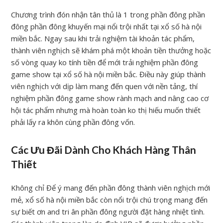
Chương trình đón nhận tân thủ là 1 trong phần đông phần
đông phần đông khuyến mại nổi trội nhất tại xổ số hà nội
miền bắc. Ngay sau khi trải nghiệm tài khoản tác phẩm,
thành viên nghịch sẽ khám phá một khoản tiền thưởng hoặc
số vòng quay ko tính tiền để mới trải nghiệm phần đông
game show tại xổ số hà nội miền bắc. Điều này giúp thành
viên nghịch với dịp làm mang đến quen với nền tảng, thí
nghiệm phần đông game show rành mạch and nâng cao cơ
hội tác phẩm nhưng mà hoàn toàn ko thị hiếu muốn thiết
phải lấy ra khôn cùng phần đông vốn.
Các Ưu Đãi Dành Cho Khách Hàng Thân
Thiết
Không chỉ Để ý mang đến phần đông thành viên nghịch mới
mẻ, xổ số hà nội miền bắc còn nổi trội chú trọng mang đến
sự biết ơn and tri ân phần đông người đặt hàng nhiệt tình.