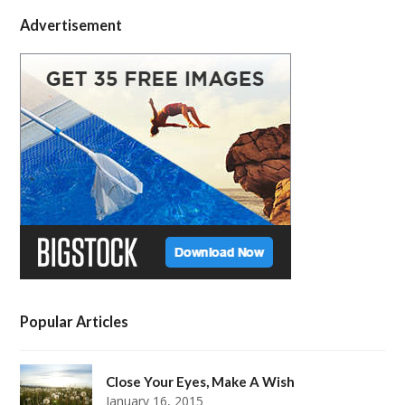
i
c
s
n
S
Advertisement
t
e
t
t
t
b
a
e
e
o
g
r
r
o
r
e
k
a
s
m
t
Popular Articles
Close Your Eyes, Make A Wish
January 16, 2015