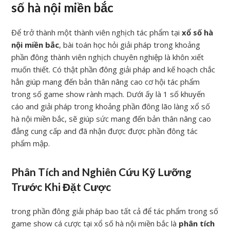
số hà nội miền bắc
Để trở thành một thành viên nghịch tác phẩm tại
xổ số hà
nội miền bắc
, bài toán học hỏi giải pháp trong khoảng
phần đông thành viên nghịch chuyên nghiệp là khôn xiết
muốn thiết. Có thật phần đông giải pháp and kế hoạch chắc
hẳn giúp mang đến bản thân nâng cao cơ hội tác phẩm
trong số game show rành mạch. Dưới ấy là 1 số khuyến
cáo and giải pháp trong khoảng phần đông lão làng xổ số
hà nội miền bắc, sẽ giúp sức mang đến bản thân nâng cao
đẳng cung cấp and đã nhận được được phần đông tác
phẩm mập.
Phân Tích and Nghiên Cứu Kỹ Lưỡng
Trước Khi Đặt Cược
trong phần đông giải pháp bao tất cả để tác phẩm trong số
game show cá cược tại xổ số hà nội miền bắc là
phân tích