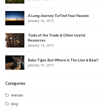
A Long Journey To Find Your Passion
January 16, 2015
Tools of the Trade & Other Useful
Resources
January 16, 2015
Baby Tiger, But Where Is The Lion & Bear?
January 16, 2015
Categories
Animals
blog