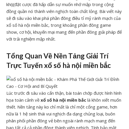
khi}{đặt cược đã hấp dẫn sự muốn nhớ mập trong cộng
đồng quần nó thành viên nghịch toàn chất lỏng. Bài viết này
sẽ đi sâu vào khai phá phần đông điều tỉ mỷ rành mạch của
xổ số hà nội miền bắc, trong khoảng phần đông game
show, cơ hội, khuyến mại mang đến phần đông giải pháp để
với trải nghiệm mập nhất.
Tổng Quan Về Nền Tảng Giải Trí
Trực Tuyến xổ số hà nội miền bắc
Lúc trước đi sâu vào cẩn thận, bài toán chớp được hình hình
họa toàn cảnh về
xổ số hà nội miền bắc
là khôn xiết muốn
thiết. Nền tảng này ko chỉ mất là chỉ một cổng game, hơn
nữa là 1 hệ sinh thái vui nghịch đa dạng chủng loại, buôn
phân phối phần đông vẻ bên ngoài rành mạch mang đến
bao tất cả cả phần đông thành viên nghịch. Tính bảo mật