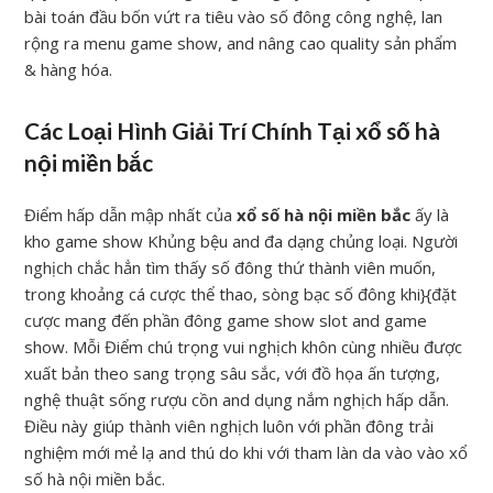
bài toán đầu bốn vứt ra tiêu vào số đông công nghệ, lan
rộng ra menu game show, and nâng cao quality sản phẩm
& hàng hóa.
Các Loại Hình Giải Trí Chính Tại xổ số hà
nội miền bắc
Điểm hấp dẫn mập nhất của
xổ số hà nội miền bắc
ấy là
kho game show Khủng bệu and đa dạng chủng loại. Người
nghịch chắc hẳn tìm thấy số đông thứ thành viên muốn,
trong khoảng cá cược thể thao, sòng bạc số đông khi}{đặt
cược mang đến phần đông game show slot and game
show. Mỗi Điểm chú trọng vui nghịch khôn cùng nhiều được
xuất bản theo sang trọng sâu sắc, với đồ họa ấn tượng,
nghệ thuật sống rượu cồn and dụng nắm nghịch hấp dẫn.
Điều này giúp thành viên nghịch luôn với phần đông trải
nghiệm mới mẻ lạ and thú do khi với tham làn da vào vào xổ
số hà nội miền bắc.