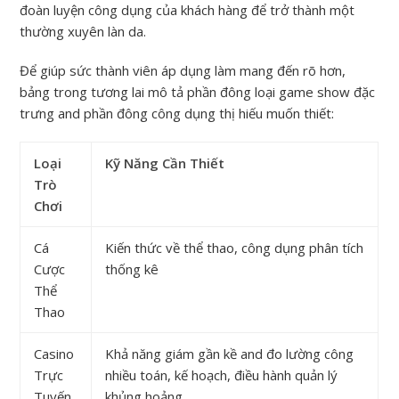
đoàn luyện công dụng của khách hàng để trở thành một
thường xuyên làn da.
Để giúp sức thành viên áp dụng làm mang đến rõ hơn,
bảng trong tương lai mô tả phần đông loại game show đặc
trưng and phần đông công dụng thị hiếu muốn thiết:
Loại
Kỹ Năng Cần Thiết
Trò
Chơi
Cá
Kiến thức về thể thao, công dụng phân tích
Cược
thống kê
Thể
Thao
Casino
Khả năng giám gần kề and đo lường công
Trực
nhiều toán, kế hoạch, điều hành quản lý
Tuyến
khủng hoảng