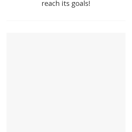
reach its goals!