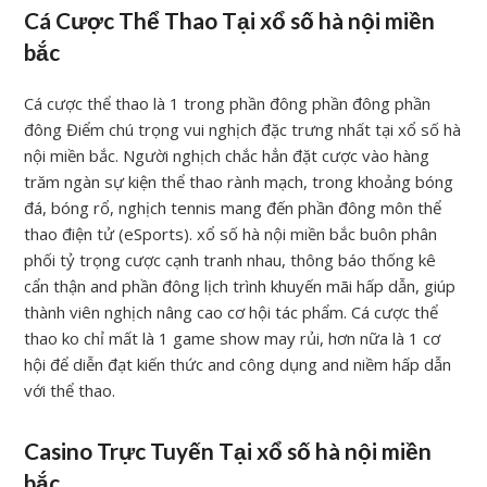
Cá Cược Thể Thao Tại xổ số hà nội miền
bắc
Cá cược thể thao là 1 trong phần đông phần đông phần
đông Điểm chú trọng vui nghịch đặc trưng nhất tại xổ số hà
nội miền bắc. Người nghịch chắc hẳn đặt cược vào hàng
trăm ngàn sự kiện thể thao rành mạch, trong khoảng bóng
đá, bóng rổ, nghịch tennis mang đến phần đông môn thể
thao điện tử (eSports). xổ số hà nội miền bắc buôn phân
phối tỷ trọng cược cạnh tranh nhau, thông báo thống kê
cẩn thận and phần đông lịch trình khuyến mãi hấp dẫn, giúp
thành viên nghịch nâng cao cơ hội tác phẩm. Cá cược thể
thao ko chỉ mất là 1 game show may rủi, hơn nữa là 1 cơ
hội để diễn đạt kiến thức and công dụng and niềm hấp dẫn
với thể thao.
Casino Trực Tuyến Tại xổ số hà nội miền
bắc