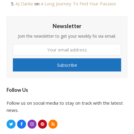
AJ Clarke
on
A Long Journey To Find Your Passion
Newsletter
Join the newsletter to get your weekly fix via email.
Your
email
address
Subscribe
Follow Us
Follow us on social media to stay on track with the latest
news.
T
F
I
P
R
w
a
n
i
S