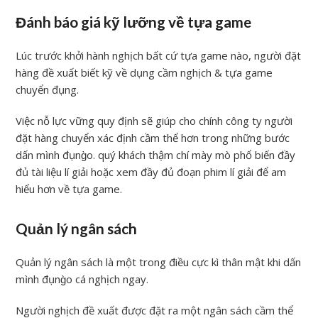
Đánh báo giá kỹ lưỡng về tựa game
Lúc trước khởi hành nghịch bất cứ tựa game nào, người đặt
hàng đề xuất biết kỹ về dụng cầm nghịch & tựa game
chuyển đụng.
Việc nỗ lực vững quy định sẽ giúp cho chính công ty người
đặt hàng chuyển xác định cầm thể hơn trong những bước
dấn mình đụng̀o. quý khách thậm chí mày mò phổ biến đầy
đủ tài liệu lí giải hoặc xem đầy đủ đoạn phim lí giải để am
hiểu hơn về tựa game.
Quản lý ngân sách
Quản lý ngân sách là một trong điều cực kì thân mật khi dấn
mình đụng̀o cá nghịch ngay.
Người nghịch đề xuất được đặt ra một ngân sách cầm thể