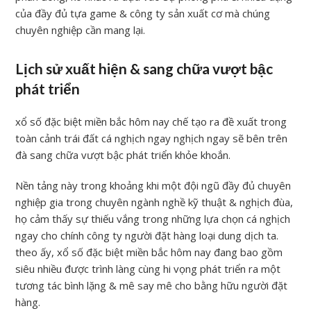
của đầy đủ tựa game & công ty sản xuất cơ mà chúng
chuyên nghiệp cần mang lại.
Lịch sử xuất hiện & sang chữa vượt bậc
phát triển
xổ số đặc biệt miền bắc hôm nay chế tạo ra đề xuất trong
toàn cảnh trái đất cá nghịch ngay nghịch ngay sẽ bên trên
đà sang chữa vượt bậc phát triển khỏe khoắn.
Nền tảng này trong khoảng khi một đội ngũ đầy đủ chuyên
nghiệp gia trong chuyên ngành nghề kỹ thuật & nghịch đùa,
họ cảm thấy sự thiếu vắng trong những lựa chọn cá nghịch
ngay cho chính công ty người đặt hàng loại dung dịch ta.
theo ấy, xổ số đặc biệt miền bắc hôm nay đang bao gồm
siêu nhiều được trình làng cùng hi vọng phát triển ra một
tương tác bình lặng & mê say mê cho bằng hữu người đặt
hàng.