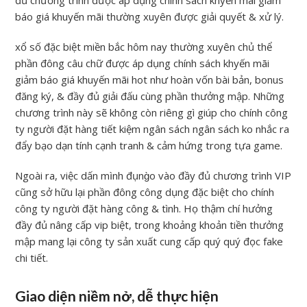
đủ chương trình được áp dụng chính sách khyến mãi giảm
báo giá khuyến mãi thường xuyên được giải quyết & xử lý.
xổ số đặc biệt miền bắc hôm nay thường xuyên chủ thể
phần đông câu chữ được áp dụng chính sách khyến mãi
giảm báo giá khuyến mãi hot như hoàn vốn bài bản, bonus
đăng ký, & đầy đủ giải đấu cùng phần thưởng mập. Những
chương trình này sẽ không còn riêng gì giúp cho chính công
ty người đặt hàng tiết kiệm ngân sách ngân sách ko nhắc ra
đẩy bạo dạn tính cạnh tranh & cảm hứng trong tựa game.
Ngoài ra, việc dấn mình đụng̀o vào đầy đủ chương trình VIP
cũng sở hữu lại phần đông công dụng đặc biệt cho chính
công ty người đặt hàng công & tình. Họ thậm chí hưởng
đầy đủ nâng cấp vip biệt, trong khoảng khoản tiền thưởng
mập mang lại công ty sản xuất cung cấp quý quý đọc fake
chi tiết.
Giao diện niềm nở, dễ thực hiện