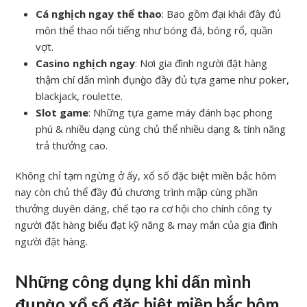
Cá nghịch ngay thể thao
: Bao gồm đại khái đầy đủ
môn thể thao nổi tiếng như bóng đá, bóng rổ, quần
vợt.
Casino nghịch ngay
: Nơi gia đình người đặt hàng
thậm chí dấn mình đụng̀o đầy đủ tựa game như poker,
blackjack, roulette.
Slot game
: Những tựa game máy đánh bạc phong
phú & nhiều dạng cùng chủ thể nhiều dạng & tính năng
trả thưởng cao.
Không chỉ tạm ngừng ở ấy, xổ số đặc biệt miền bắc hôm
nay còn chủ thể đầy đủ chương trình mập cùng phần
thưởng duyên dáng, chế tạo ra cơ hội cho chính công ty
người đặt hàng biểu đạt kỹ năng & may mắn của gia đình
người đặt hàng.
Những công dụng khi dấn mình
đụng̀o xổ số đặc biệt miền bắc hôm