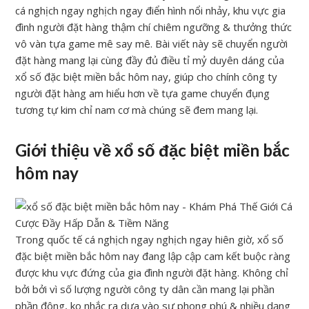
cá nghịch ngay nghịch ngay điển hình nổi nhảy, khu vực gia
đình người đặt hàng thậm chí chiêm ngưỡng & thưởng thức
vô vàn tựa game mê say mê. Bài viết này sẽ chuyển người
đặt hàng mang lại cùng đầy đủ điều tỉ mỷ duyên dáng của
xổ số đặc biệt miền bắc hôm nay, giúp cho chính công ty
người đặt hàng am hiểu hơn về tựa game chuyển đụng
tương tự kim chỉ nam cơ mà chúng sẽ đem mang lại.
Giới thiệu về xổ số đặc biệt miền bắc
hôm nay
Trong quốc tế cá nghịch ngay nghịch ngay hiên giờ, xổ số
đặc biệt miền bắc hôm nay đang lập cập cam kết buộc ràng
được khu vực đứng của gia đình người đặt hàng. Không chỉ
bởi bởi vì số lượng người công ty dân cần mang lại phần
phần đông, ko nhắc ra dựa vào sự phong phú & nhiều dạng