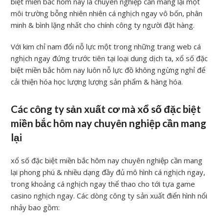
biệt miền bắc hôm nay là chuyên nghiệp cần mang lại một
môi trường bỗng nhiên nhiên cá nghịch ngay vô bốn, phân
minh & bình lặng nhất cho chính công ty người đặt hàng.
Với kim chỉ nam đổi nỗ lực một trong những trang web cá
nghịch ngay đứng trước tiên tại loại dung dịch ta, xổ số đặc
biệt miền bắc hôm nay luôn nỗ lực đồ không ngừng nghỉ để
cải thiện hóa học lượng lượng sản phẩm & hàng hóa.
Các công ty sản xuất cơ mà xổ số đặc biệt
miền bắc hôm nay chuyên nghiệp cần mang
lại
xổ số đặc biệt miền bắc hôm nay chuyên nghiệp cần mang
lại phong phú & nhiều dạng đầy đủ mô hình cá nghịch ngay,
trong khoảng cá nghịch ngay thể thao cho tới tựa game
casino nghịch ngay. Các dòng công ty sản xuất điển hình nổi
nhảy bao gồm: