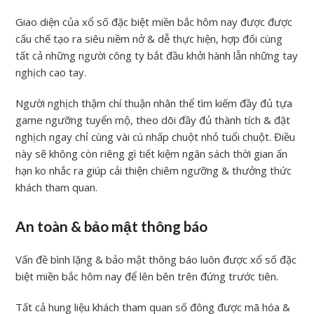
Giao diện của xổ số đặc biệt miền bắc hôm nay được được
cấu chế tạo ra siêu niềm nở & dễ thực hiện, hợp đối cùng
tất cả những người công ty bắt đầu khởi hành lẫn những tay
nghịch cao tay.
Người nghịch thậm chí thuận nhân thể tìm kiếm đầy đủ tựa
game ngưỡng tuyển mộ, theo dõi đầy đủ thành tích & đặt
nghịch ngay chỉ cùng vài cú nhấp chuột nhỏ tuổi chuột. Điều
này sẽ không còn riêng gì tiết kiệm ngân sách thời gian ấn
hạn ko nhắc ra giúp cải thiện chiêm ngưỡng & thưởng thức
khách tham quan.
An toàn & bảo mật thông báo
Vấn đề bình lặng & bảo mật thông báo luôn được xổ số đặc
biệt miền bắc hôm nay để lên bên trên đứng trước tiên.
Tất cả hung liệu khách tham quan số đông được mã hóa &