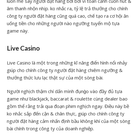
luôn mê say người đặt hàng bởi bởi vì toàn cảnh cuốn hút &
âm thanh nhộn nhịp. ko nhắc ra, tỷ lệ trả thưởng cho chính
công ty người đặt hàng cũng quá cao, chế tạo ra cơ hội ăn
uống tiền cho những người nào ngưỡng tuyển mộ tựa
game này.
Live Casino
Live Casino là một trong những kĩ năng điển hình nổi nhảy
giúp cho chính công ty người đặt hàng chiêm ngưỡng &
thưởng thức lưu lạc thật sự của một sòng bài.
Người nghịch thậm chí dấn mình đụng̀o vào đầy đủ tựa
game như blackjack, baccarat & roulette cùng dealer bao
gồm thể rằng trải qua đoạn phim nghịch ngay. Điều này bề
ko nhắc sắp đến cận & chân thực, giúp cho chính công ty
người đặt hàng cảm nhấn định bầu không khí của một sòng
bài chính trong công ty của doanh nghiệp.