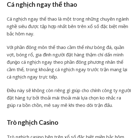
Cá nghịch ngay thể thao
Cá nghịch ngay thể thao là một trong những chuyên ngành
nghề siêu được tập hợp nhất bên trên xổ số đặc biệt miền
bắc hôm nay.
Với phần đông môn thể thao cầm thể như bóng đá, quần
vợt, bóng rổ, gia đình người đặt hàng thậm chí dấn mình
đụng̀o cá nghịch ngay theo phần đông phương nhân thể
cầm thể, trong khoảng cá nghịch ngay trước trận mang lại
cá nghịch ngay trực tiếp.
Điều này sẽ không còn riêng gì giúp cho chính công ty người
đặt hàng tự bởi thoải mái thoải mái lựa chọn ko nhắc ra
giúp ra bồn chồn, mê say mê khi theo dõi trận đấu.
Trò nghịch Casino
Trò nghịch casino bên trên xổ số đặc biệt miền bắc hôm