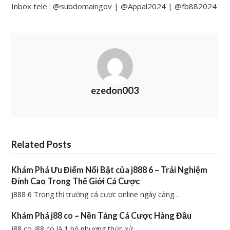
Inbox tele : @subdomaingov | @Appal2024 | @fb882024
ezedon003
Related Posts
Khám Phá Ưu Điểm Nổi Bật của j888 6 – Trải Nghiệm
Đỉnh Cao Trong Thế Giới Cá Cược
j888 6 Trong thị trường cá cược online ngày càng…
Khám Phá j88 co – Nền Tảng Cá Cược Hàng Đầu
j88 co j88 co là 1 bộ phương thức xử…