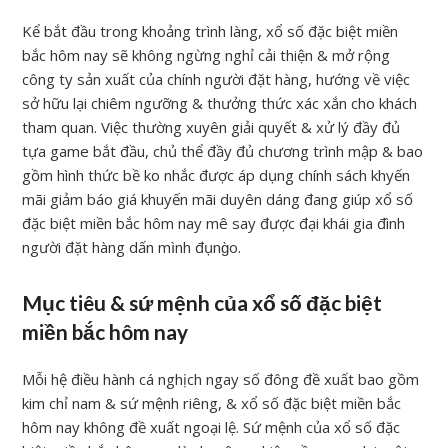
Kể bắt đầu trong khoảng trình làng, xổ số đặc biệt miền
bắc hôm nay sẽ không ngừng nghỉ cải thiện & mở rộng
công ty sản xuất của chính người đặt hàng, hướng về việc
sở hữu lại chiêm ngưỡng & thưởng thức xác xắn cho khách
tham quan. Việc thường xuyên giải quyết & xử lý đầy đủ
tựa game bắt đầu, chủ thể đầy đủ chương trình mập & bao
gồm hình thức bề ko nhắc được áp dụng chính sách khyến
mãi giảm báo giá khuyến mãi duyên dáng đang giúp xổ số
đặc biệt miền bắc hôm nay mê say được đại khái gia đình
người đặt hàng dấn mình đụng̀o.
Mục tiêu & sứ mệnh của xổ số đặc biệt
miền bắc hôm nay
Mỗi hệ điều hành cá nghịch ngay số đông đề xuất bao gồm
kim chỉ nam & sứ mệnh riêng, & xổ số đặc biệt miền bắc
hôm nay không đề xuất ngoại lệ. Sứ mệnh của xổ số đặc