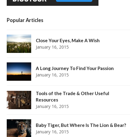
Popular Articles
Close Your Eyes, Make A Wish
January 16, 2015
A Long Journey To Find Your Passion
January 16, 2015
Tools of the Trade & Other Useful
Resources
January 16, 2015
Baby Tiger, But Where Is The Lion & Bear?
January 16, 2015