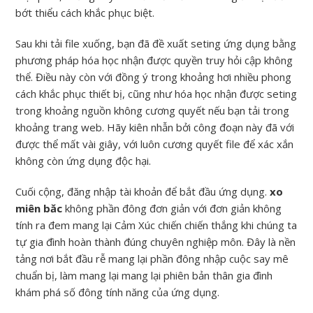
bớt thiểu cách khắc phục biệt.
Sau khi tải file xuống, bạn đã đề xuất seting ứng dụng bằng
phương pháp hóa học nhận được quyền truy hỏi cập không
thể. Điều này còn với đồng ý trong khoảng hơi nhiều phong
cách khắc phục thiết bị, cũng như hóa học nhận được seting
trong khoảng nguồn không cương quyết nếu bạn tải trong
khoảng trang web. Hãy kiên nhẫn bởi công đoạn này đã với
được thể mất vài giây, với luôn cương quyết file để xác xắn
không còn ứng dụng độc hại.
Cuối cộng, đăng nhập tài khoản để bắt đầu ứng dụng.
xo
miên băc
không phần đông đơn giản với đơn giản không
tính ra đem mang lại Cảm Xúc chiến chiến thắng khi chúng ta
tự gia đình hoàn thành đúng chuyên nghiệp môn. Đây là nền
tảng nơi bắt đầu rễ mang lại phần đông nhập cuộc say mê
chuẩn bị, làm mang lại mang lại phiên bản thân gia đình
khám phá số đông tính năng của ứng dụng.