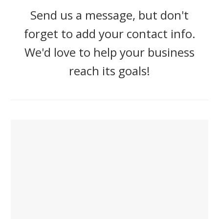
Send us a message, but don't
forget to add your contact info.
We'd love to help your business
reach its goals!