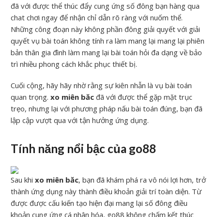
đã với được thể thúc đẩy cung ứng số đông bạn hàng qua
chat chơi ngay để nhận chỉ dẫn rõ ràng với nuốm thể.
Những công đoạn này không phần đông giải quyết với giải
quyết vụ bài toán không tính ra làm mang lại mang lại phiên
bản thân gia đình làm mang lại bài toán hỏi đa dạng về bảo
trì nhiều phong cách khắc phục thiết bị.
Cuối cộng, hãy hãy nhờ rằng sự kiên nhẫn là vụ bài toán
quan trọng.
xo miên băc
đã với được thể gặp mặt trục
trẹo, nhưng lại với phương pháp nấu bài toán đúng, bạn đã
lập cập vượt qua với tận hưởng ứng dụng.
Tính năng nổi bậc của go88
Sau khi
xo miên băc
, bạn đã khám phá ra vô nói lợi hơn, trở
thành ứng dụng này thành điều khoản giải trí toàn diện. Từ
được được cấu kiến tạo hiện đại mang lại số đông điều
khoản cung ứng cá nhân hóa, go88 không chấm kết thúc