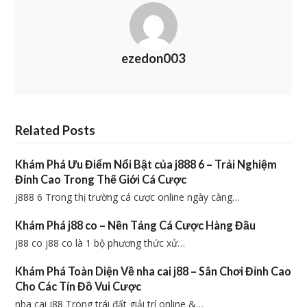
ezedon003
Related Posts
Khám Phá Ưu Điểm Nổi Bật của j888 6 – Trải Nghiệm
Đỉnh Cao Trong Thế Giới Cá Cược
j888 6 Trong thị trường cá cược online ngày càng…
Khám Phá j88 co – Nền Tảng Cá Cược Hàng Đầu
j88 co j88 co là 1 bộ phương thức xử…
Khám Phá Toàn Diện Về nha cai j88 – Sân Chơi Đỉnh Cao
Cho Các Tín Đồ Vui Cược
nha cai j88 Trong trái đất giải trí online &…