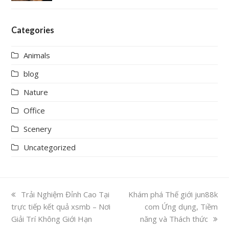
Categories
Animals
blog
Nature
Office
Scenery
Uncategorized
previous
Trải Nghiệm Đỉnh Cao Tại
next
Khám phá Thế giới jun88k
trực tiếp kết quả xsmb – Nơi
post:
post:
com Ứng dụng, Tiềm
Giải Trí Không Giới Hạn
năng và Thách thức