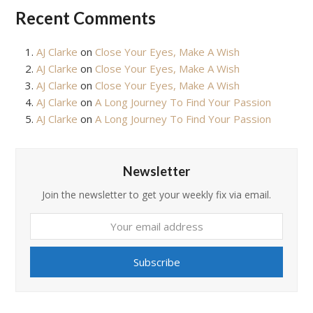
Recent Comments
AJ Clarke
on
Close Your Eyes, Make A Wish
AJ Clarke
on
Close Your Eyes, Make A Wish
AJ Clarke
on
Close Your Eyes, Make A Wish
AJ Clarke
on
A Long Journey To Find Your Passion
AJ Clarke
on
A Long Journey To Find Your Passion
Newsletter
Join the newsletter to get your weekly fix via email.
Your
email
address
Subscribe