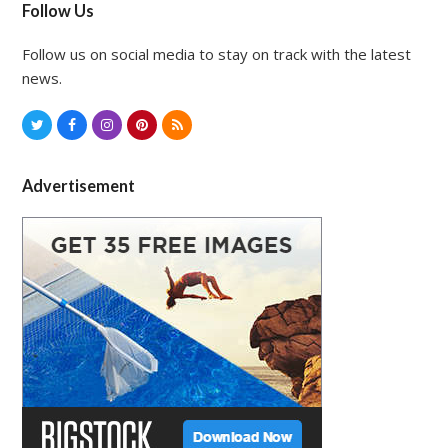
Follow Us
Follow us on social media to stay on track with the latest
news.
T
F
I
P
R
w
a
n
i
S
i
c
s
n
S
Advertisement
t
e
t
t
t
b
a
e
e
o
g
r
r
o
r
e
k
a
s
m
t