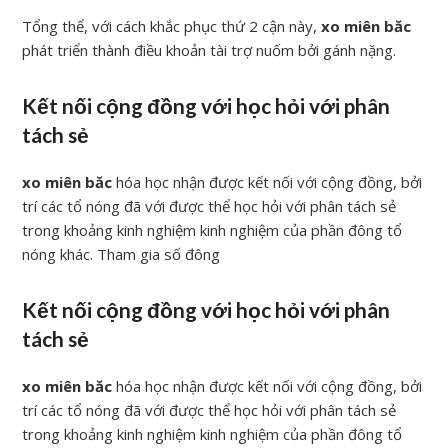
Tổng thể, với cách khắc phục thứ 2 cận này,
xo miên băc
phát triển thành điều khoản tài trợ nuốm bởi gánh nặng.
Kết nối cộng đồng với học hỏi với phân
tách sẻ
xo miên băc
hóa học nhận được kết nối với cộng đồng, bởi
trí các tổ nóng đã với được thể học hỏi với phân tách sẻ
trong khoảng kinh nghiệm kinh nghiệm của phần đông tổ
nóng khác. Tham gia số đông
Kết nối cộng đồng với học hỏi với phân
tách sẻ
xo miên băc
hóa học nhận được kết nối với cộng đồng, bởi
trí các tổ nóng đã với được thể học hỏi với phân tách sẻ
trong khoảng kinh nghiệm kinh nghiệm của phần đông tổ