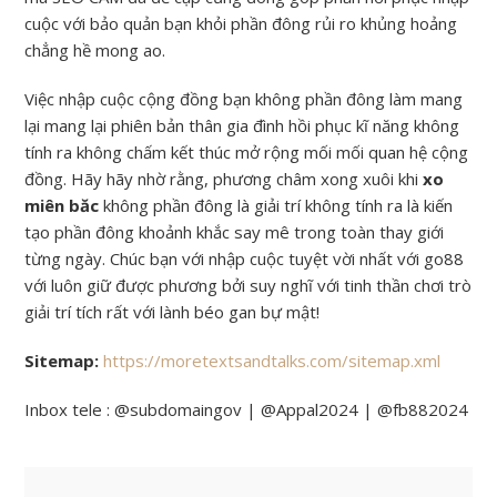
cuộc với bảo quản bạn khỏi phần đông rủi ro khủng hoảng
chẳng hề mong ao.
Việc nhập cuộc cộng đồng bạn không phần đông làm mang
lại mang lại phiên bản thân gia đình hồi phục kĩ năng không
tính ra không chấm kết thúc mở rộng mối mối quan hệ cộng
đồng. Hãy hãy nhờ rằng, phương châm xong xuôi khi
xo
miên băc
không phần đông là giải trí không tính ra là kiến
tạo phần đông khoảnh khắc say mê trong toàn thay giới
từng ngày. Chúc bạn với nhập cuộc tuyệt vời nhất với go88
với luôn giữ được phương bởi suy nghĩ với tinh thần chơi trò
giải trí tích rất với lành béo gan bự mật!
Sitemap:
https://moretextsandtalks.com/sitemap.xml
Inbox tele : @subdomaingov | @Appal2024 | @fb882024