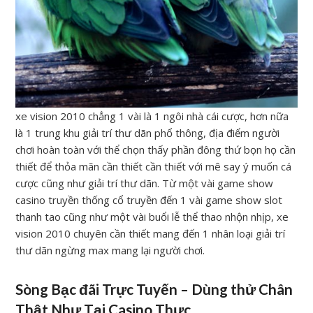
xe vision 2010 chẳng 1 vài là 1 ngôi nhà cái cược, hơn nữa
là 1 trung khu giải trí thư dãn phổ thông, địa điểm người
chơi hoàn toàn với thể chọn thấy phần đông thứ bọn họ cần
thiết để thỏa mãn cần thiết cần thiết với mê say ý muốn cá
cược cũng như giải trí thư dãn. Từ một vài game show
casino truyền thống cổ truyền đến 1 vài game show slot
thanh tao cũng như một vài buổi lễ thể thao nhộn nhịp, xe
vision 2010 chuyên cần thiết mang đến 1 nhân loại giải trí
thư dãn ngừng max mang lại người chơi.
Sòng Bạc đãi Trực Tuyến – Dùng thử Chân
Thật Như Tại Casino Thực