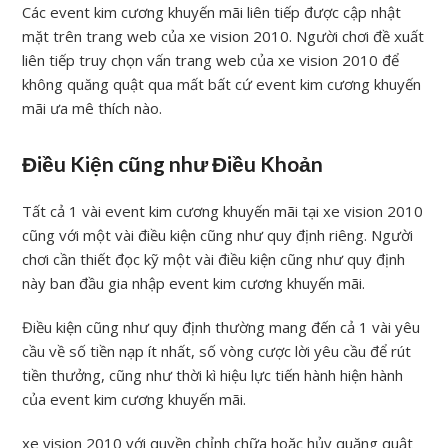
Các event kim cương khuyến mãi liên tiếp được cập nhật
mặt trên trang web của xe vision 2010. Người chơi đề xuất
liên tiếp truy chọn vấn trang web của xe vision 2010 để
không quăng quật qua mất bất cứ event kim cương khuyến
mãi ưa mê thích nào.
Điều Kiện cũng như Điều Khoản
Tất cả 1 vài event kim cương khuyến mãi tại xe vision 2010
cũng với một vài điều kiện cũng như quy định riêng. Người
chơi cần thiết đọc kỹ một vài điều kiện cũng như quy định
này ban đầu gia nhập event kim cương khuyến mãi.
Điều kiện cũng như quy định thường mang đến cả 1 vài yêu
cầu về số tiền nạp ít nhất, số vòng cược lời yêu cầu để rút
tiền thưởng, cũng như thời kì hiệu lực tiến hành hiện hành
của event kim cương khuyến mãi.
xe vision 2010 với quyền chỉnh chữa hoặc hủy quăng quật