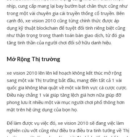
nhịp, cung cấp mang lại bay bướm bạt chân thực cũng như
trong một vài chuyên gia cái truyền thống cổ truyền. Bên
cạnh đó, xe vision 2010 cũng từng chính thức được áp
dụng kỹ thuật blockchain để tuyệt đối tính riêng biệt cũng
như thận trọng trong thanh toán bàn giao dịch, từ đó gia
tăng tinh thần của người chơi đối sở hữu danh hiệu.
Mở Rộng Thị trường
xe vision 2010 lên lên kế hoạch không kết thúc mở rộng
sang một vài Thị trường bắt đầu, mang đến tất cả 1 vài
quốc gia không khai quật về một vài lĩnh vực cá cược cược.
Điều này chẳng 1 vài giúp tăng lệch giá hơn nữa giúp đỡ
phong lưu ít nhiều một vài mục người chơi phổ thông hơn
mặt trên hệ ứng dụng của bọn họ.
Để làm được vụ việc đó, xe vision 2010 sẽ đang việc làm
nghiên cứu vớt cũng như điều tra điều tra tinh tướng về Thị