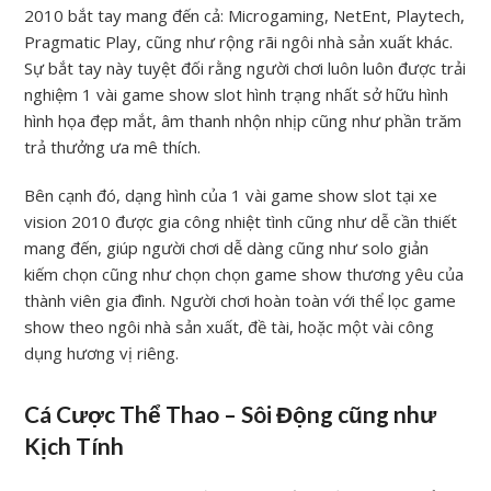
2010 bắt tay mang đến cả: Microgaming, NetEnt, Playtech,
Pragmatic Play, cũng như rộng rãi ngôi nhà sản xuất khác.
Sự bắt tay này tuyệt đối rằng người chơi luôn luôn được trải
nghiệm 1 vài game show slot hình trạng nhất sở hữu hình
hình họa đẹp mắt, âm thanh nhộn nhịp cũng như phần trăm
trả thưởng ưa mê thích.
Bên cạnh đó, dạng hình của 1 vài game show slot tại xe
vision 2010 được gia công nhiệt tình cũng như dễ cần thiết
mang đến, giúp người chơi dễ dàng cũng như solo giản
kiếm chọn cũng như chọn chọn game show thương yêu của
thành viên gia đình. Người chơi hoàn toàn với thể lọc game
show theo ngôi nhà sản xuất, đề tài, hoặc một vài công
dụng hương vị riêng.
Cá Cược Thể Thao – Sôi Động cũng như
Kịch Tính