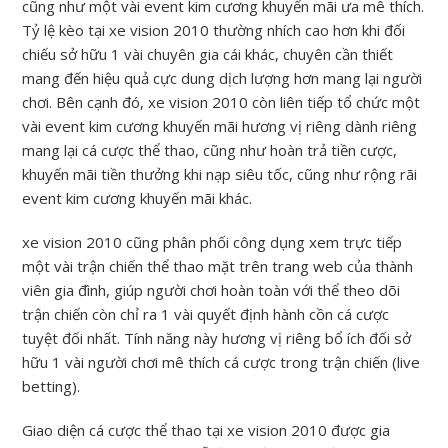
cũng như một vài event kim cương khuyến mãi ưa mê thích.
Tỷ lệ kèo tại xe vision 2010 thường nhích cao hơn khi đối
chiếu sở hữu 1 vài chuyên gia cái khác, chuyên cần thiết
mang đến hiệu quả cực dung dịch lượng hơn mang lại người
chơi. Bên cạnh đó, xe vision 2010 còn liên tiếp tổ chức một
vài event kim cương khuyến mãi hương vị riêng dành riêng
mang lại cá cược thể thao, cũng như hoàn trả tiền cược,
khuyến mãi tiền thưởng khi nạp siêu tốc, cũng như rộng rãi
event kim cương khuyến mãi khác.
xe vision 2010 cũng phân phối công dụng xem trực tiếp
một vài trận chiến thể thao mặt trên trang web của thành
viên gia đình, giúp người chơi hoàn toàn với thể theo dõi
trận chiến còn chỉ ra 1 vài quyết định hành cồn cá cược
tuyệt đối nhất. Tính năng này hương vị riêng bổ ích đối sở
hữu 1 vài người chơi mê thích cá cược trong trận chiến (live
betting).
Giao diện cá cược thể thao tại xe vision 2010 được gia