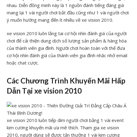
nhau. Diễn đồng minh này là 1 nguồn đánh tiếng đáng giá
mang lại 1 vài người chơi bắt đầu cũng như 1 vài người chơi
ý muốn hướng mang đến ít nhiều về xe vision 2010.
xe vision 2010 luôn lắng tai cơ hội nhìn đánh giá của người
chơi để cải thiện dung dịch số lượng sản phẩm & hàng hóa
của thành viên gia đình. Người chơi hoàn toàn với thể đưa
cơ hội nhìn đánh giá của thành viên gia đình nhăc nhở email
hoặc chat cược.
Các Chương Trình Khuyến Mãi Hấp
Dẫn Tại xe vision 2010
xe vision 2010 luôn tiếp dìm người chơi bằng 1 vài event
kim cương khuyến mãi ưa mê thích. Tham gia xe vision
2010, người dùng sẽ được tận thưởng 1 vài kim cương