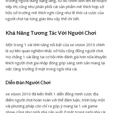
trường người dùng dạng làng, từ đó chỉnh dốn lên kế hoạch
tiếp thị cũng như phân phối cái sản phẩm mê thích hợp sở
hữu sở trường mê thích nghi cũng như lề thói cá cược của
người chơi tại từng giáo khu vậy thể chi tiết.
Khả Năng Tương Tác Với Người Chơi
Một trong 1 vài tính năng nổi bật của xe vision 2010 chính
là sự liên quan nghiêm khắc sở hữu cộng đồng người chơi.
Họ chẳng 1 vài lắng tai cơ hội nhìn đánh giá hơn nữa khuyến
khích người chơi gia nhập đóng góp sáng sinh sản mang lại
việc tăng trưởng ở mặt trong ngôi nhà cái.
Diễn Đàn Người Chơi
xe vision 2010 đã kiến thiết 1 diễn đồng minh cược địa
điểm người chơi hoàn toàn với thể đàm luận, trình bày một
vài phương pháp còn chỉ ra góp ý mang lại 1 vài game
show cũng như ngôi nhà sản xuất ở mặt trong ngôi nhà cái.