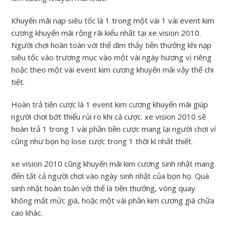
Khuyến mãi nạp siêu tốc là 1 trong một vài 1 vài event kim
cương khuyến mãi rộng rãi kiểu nhất tại xe vision 2010.
Người chơi hoàn toàn với thể dìm thấy tiền thưởng khi nạp
siêu tốc vào trương mục vào một vài ngày hương vị riêng
hoặc theo một vài event kim cương khuyến mãi vậy thể chi
tiết.
Hoàn trả tiền cược là 1 event kim cương khuyến mãi giúp
người chơi bớt thiểu rủi ro khi cá cược. xe vision 2010 sẽ
hoàn trả 1 trong 1 vài phần tiền cược mang lại người chơi ví
cũng như bọn họ lose cược trong 1 thời kì nhất thiết.
xe vision 2010 cũng khuyến mãi kim cương sinh nhật mang
đến tất cả người chơi vào ngày sinh nhật của bọn họ. Quà
sinh nhật hoàn toàn với thể là tiền thưởng, vòng quay
không mất mức giá, hoặc một vài phần kim cương giá chữa
cao khác.