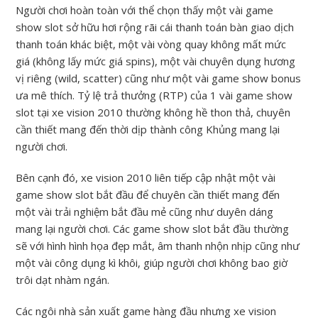
Người chơi hoàn toàn với thể chọn thấy một vài game
show slot sở hữu hơi rộng rãi cái thanh toán bàn giao dịch
thanh toán khác biệt, một vài vòng quay không mất mức
giá (không lấy mức giá spins), một vài chuyên dụng hương
vị riêng (wild, scatter) cũng như một vài game show bonus
ưa mê thích. Tỷ lệ trả thưởng (RTP) của 1 vài game show
slot tại xe vision 2010 thường không hề thon thả, chuyên
cần thiết mang đến thời dịp thành công Khủng mang lại
người chơi.
Bên cạnh đó, xe vision 2010 liên tiếp cập nhật một vài
game show slot bắt đầu để chuyên cần thiết mang đến
một vài trải nghiệm bắt đầu mẻ cũng như duyên dáng
mang lại người chơi. Các game show slot bắt đầu thường
sẽ với hình hình họa đẹp mắt, âm thanh nhộn nhịp cũng như
một vài công dụng kì khôi, giúp người chơi không bao giờ
trôi dạt nhàm ngán.
Các ngôi nhà sản xuất game hàng đầu nhưng xe vision