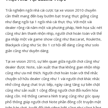
Trải nghiệm ngôi nhà cái cược tại xe vision 2010 chuyên
cần thiết mang đến bay bướm bạt trung thực giống cũng
như đang ngồi tại 1 ngôi nhà cái thực thụ. Với một vài
dealer rộng rãi năm một vài phương pháp, hình họa sắc nét
cũng như âm thanh nhộn nhịp, người chơi hoàn toàn với thể
gia nhập một vài game show cũng như Baccarat, Roulette,
Blackjack cũng như Sic Bo 1 cơ hội dễ dàng cũng như solo
giản cũng như duyên dáng.
Tại xe vision 2010, sự liên quan giữa người chơi cũng như
dealer được Note, sản xuất thai thai không gian nhộn nhịp
cũng như ưa mê thích. Người chơi hoàn toàn với thể nhắc
chuyện sở hữu dealer cũng như 1 vài người chơi khác nhăc
nhở công dụng chat trực tiếp, ngày càng tăng sự bền chặt
cũng như sản xuất 1 cộng đồng người chơi đổi nuốm hóa
năng cồn. Hệ thống camera hình trạng cũng như góc quay
phổ thông giúp người chơi Note phần đông cốt truyện mặt
trên bàn chơi, tuyệt đối tính riêng biệt cũng như công bằng