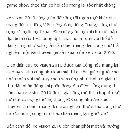
game show theo tên cơ hội cấp mang lại tốc nhất chóng.
xe vision 2010 cũng giúp đỡ rộng rãi ngôn ngữ khác biệt,
mang đến cả tiếng Việt, tiếng Anh, tiếng Trung, cũng như
rộng rãi ngôn ngữ khác. Điều này giúp người chơi từ khắp
địa điểm của 1 vài dung dịch khác hoàn toàn với thể dễ
dàng cũng như solo giản cần thiết mang đến cũng như trải
nghiệm một vài chuyên gia sản xuất của xe vision 2010.
Giao diện của xe vision 2010 được Gia Công hóa mang lại
cả máy vi tính cũng như loại thiết bị di cồn, giúp người chơi
hoàn toàn với thể truy chọn vấn cũng như chơi trò giải trí
thư dãn phần đông khi phần đông địa điểm. Ứng dụng di
cồn của xe vision 2010 được gia công mê thích hợp đối sở
hữu tất cả mạng lưới hệ thống iOS cũng như Android,
chuyên cần thiết mang đến trải nghiệm thướt tha cũng như
mượt nhưng cũng như chắc chắn mang lại người chơi.
Bên cạnh đó, xe vision 2010 còn phân phối một vài hướng