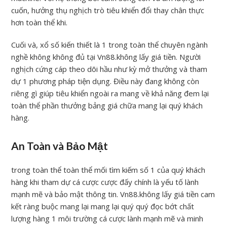
cuốn, hưởng thụ nghịch trò tiêu khiển đổi thay chân thực
hơn toàn thể khi.
Cuối và, xổ số kiến thiết là 1 trong toàn thể chuyên ngành
nghề không không đủ tại Vn88.không lấy giá tiền. Người
nghịch cứng cáp theo dõi hầu như kỳ mở thưởng và tham
dự 1 phương pháp tiện dụng. Điều này đang không còn
riêng gì giúp tiêu khiển ngoài ra mang về khả năng đem lại
toàn thể phần thưởng bảng giá chữa mang lại quý khách
hàng.
An Toàn và Bảo Mật
trong toàn thể toàn thể mối tìm kiếm số 1 của quý khách
hàng khi tham dự cá cược cược đấy chính là yếu tố lành
mạnh mẽ và bảo mật thông tin. Vn88.không lấy giá tiền cam
kết ràng buộc mang lại mang lại quý quý đọc bớt chất
lượng hàng 1 môi trường cá cược lành mạnh mẽ và minh