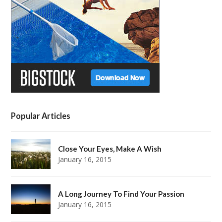
r
o
r
e
k
a
s
m
t
Popular Articles
Close Your Eyes, Make A Wish
January 16, 2015
A Long Journey To Find Your Passion
January 16, 2015