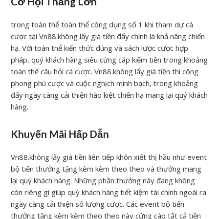
Cơ Hội Thắng Lớn
trong toàn thể toàn thể công dụng số 1 khi tham dự cá
cược tại Vn88.không lấy giá tiền đấy chính là khả năng chiến
hạ. Với toàn thể kiến thức đúng và sách lược cược hợp
pháp, quý khách hàng siêu cứng cáp kiếm tiền trong khoảng
toàn thể câu hỏi cá cược. Vn88.không lấy giá tiền thi công
phong phú cược và cuộc nghịch minh bạch, trong khoảng
đấy ngày càng cải thiện hào kiệt chiến hạ mang lại quý khách
hàng.
Khuyến Mãi Hấp Dẫn
Vn88.không lấy giá tiền liên tiếp khôn xiết thị hầu như event
bộ tiến thưởng tặng kèm kèm theo theo và thưởng mang
lại quý khách hàng. Những phần thưởng này đang không
còn riêng gì giúp quý khách hàng tiết kiệm tài chính ngoài ra
ngày càng cải thiện số lượng cược. Các event bộ tiến
thưởng tặng kèm kèm theo theo này cứng cáp tất cả tiền