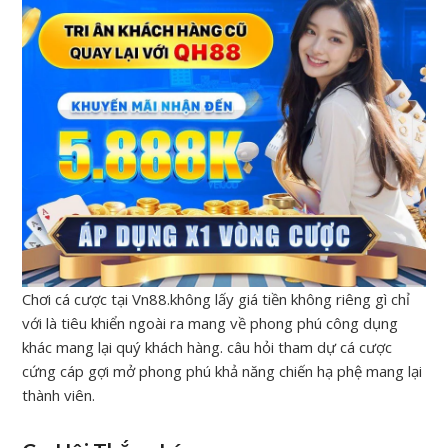
Chơi cá cược tại Vn88.không lấy giá tiền không riêng gì chỉ
với là tiêu khiển ngoài ra mang về phong phú công dụng
khác mang lại quý khách hàng. câu hỏi tham dự cá cược
cứng cáp gợi mở phong phú khả năng chiến hạ phệ mang lại
thành viên.