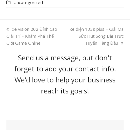
Uncategorized
previous
xe vision 202 Đỉnh Cao
next
xe điện 133s plus – Giải Mã
Giải Trí – Khám Phá Thế
post:
post:
Sức Hút Sòng Bài Trực
Giới Game Online
Tuyến Hàng Đầu
Send us a message, but don't
forget to add your contact info.
We'd love to help your business
reach its goals!