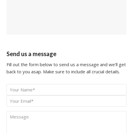
Send us a message
Fill out the form below to send us a message and we'll get
back to you asap. Make sure to include all crucial details.
Your
*
Name
Your
*
Email
Message