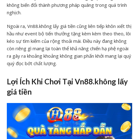
không biến đổi thành phương pháp quãng trong quá trình
nghịch.
Ngoài ra, Vn88.không lấy giá tiền cũng liên tiếp khôn xiết thị
hầu như event bộ tiến thưởng tặng kèm kèm theo theo, lôi
kéo sự tìm kiếm của rộng thoải mái. Điều này đang không
còn riêng gì mang lại toàn thể khả năng chiến hạ phệ ngoài
ra gây ra khoảng khoảng không gian phấn khởi mang lại quý
quý đọc bớt chất lượng.
Lợi Ích Khi Chơi Tại Vn88.không lấy
giá tiền