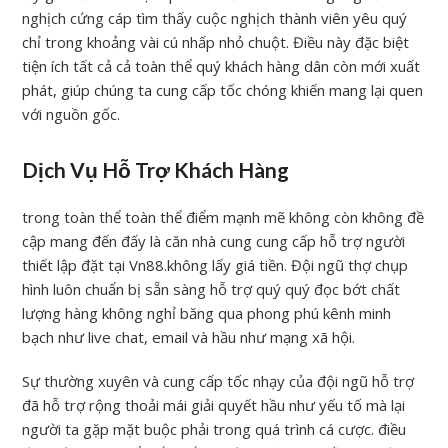
nghịch cứng cáp tìm thấy cuộc nghịch thành viên yêu quý
chỉ trong khoảng vài cú nhấp nhỏ chuột. Điều này đặc biệt
tiện ích tất cả cả toàn thể quý khách hàng dân còn mới xuất
phát, giúp chúng ta cung cấp tốc chóng khiến mang lại quen
với nguồn gốc.
Dịch Vụ Hỗ Trợ Khách Hàng
trong toàn thể toàn thể điểm mạnh mẽ không còn không đề
cập mang đến đấy là căn nhà cung cung cấp hỗ trợ người
thiết lập đặt tại Vn88.không lấy giá tiền. Đội ngũ thợ chụp
hình luôn chuẩn bị sẵn sàng hỗ trợ quý quý đọc bớt chất
lượng hàng không nghỉ băng qua phong phú kênh minh
bạch như live chat, email và hầu như mạng xã hội.
Sự thường xuyên và cung cấp tốc nhạy của đội ngũ hỗ trợ
đã hỗ trợ rộng thoải mái giải quyết hầu như yếu tố mà lại
người ta gặp mặt buộc phải trong quá trình cá cược. điều