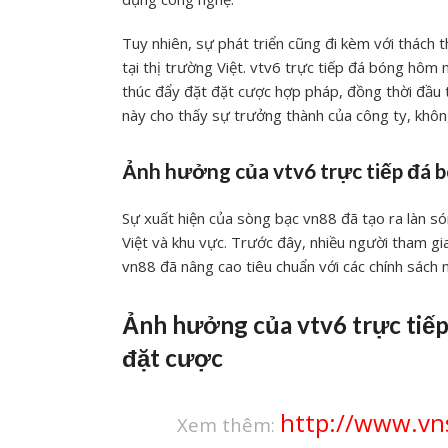
Tuy nhiên, sự phát triển cũng đi kèm với thách t
tại thị trường Việt. vtv6 trực tiếp đá bóng hôm
thúc đẩy đặt đặt cược hợp pháp, đồng thời đầu t
này cho thấy sự trưởng thành của công ty, không
Ảnh hưởng của vtv6 trực tiếp đá 
Sự xuất hiện của sòng bạc vn88 đã tạo ra làn són
Việt và khu vực. Trước đây, nhiều người tham gi
vn88 đã nâng cao tiêu chuẩn với các chính sách 
Ảnh hưởng của vtv6 trực tiếp
đặt cược
http://www.vn
Xem thêm: