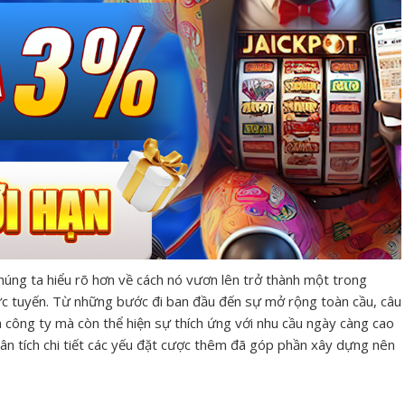
chúng ta hiểu rõ hơn về cách nó vươn lên trở thành một trong
ực tuyến. Từ những bước đi ban đầu đến sự mở rộng toàn cầu, câu
 công ty mà còn thể hiện sự thích ứng với nhu cầu ngày càng cao
ân tích chi tiết các yếu đặt cược thêm đã góp phần xây dựng nên