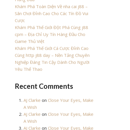
Khám Phá Toàn Diện Về nha cai j88 –
Sân Chơi Đỉnh Cao Cho Các Tín Đồ Vui
Cược
Khám Phá Thế Giới Đột Phá Cùng j88
cpm – Địa Chỉ Uy Tín Hàng Đầu Cho
Game Thủ Việt
Khám Phá Thế Giới Cá Cược Đỉnh Cao
Cùng http j88 day – Nền Tảng Chuyên
Nghiệp Đáng Tin Cậy Dành Cho Người
Yêu Thể Thao
Recent Comments
AJ Clarke
on
Close Your Eyes, Make
A Wish
AJ Clarke
on
Close Your Eyes, Make
A Wish
AJ Clarke
on
Close Your Eyes, Make