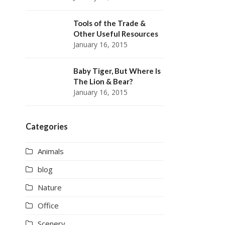
Tools of the Trade &
Other Useful Resources
January 16, 2015
Baby Tiger, But Where Is
The Lion & Bear?
January 16, 2015
Categories
Animals
blog
Nature
Office
Scenery