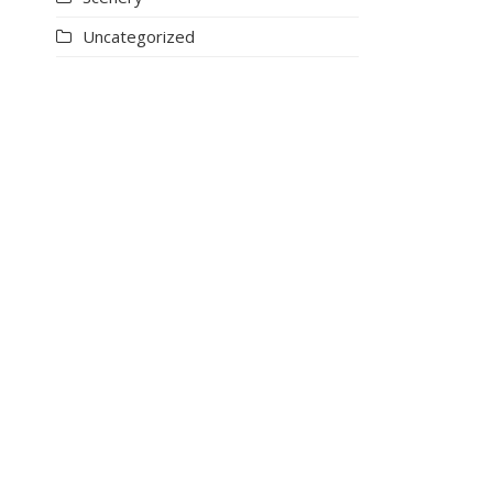
Uncategorized