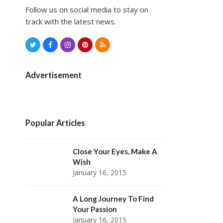
Follow us on social media to stay on
track with the latest news.
T
F
I
P
R
w
a
n
i
S
i
c
s
n
S
Advertisement
t
e
t
t
t
b
a
e
e
o
g
r
Popular Articles
r
o
r
e
k
a
s
Close Your Eyes, Make A
Wish
m
t
January 16, 2015
A Long Journey To Find
Your Passion
January 16, 2015