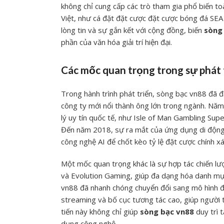
không chỉ cung cấp các trò tham gia phổ biến to
Việt, như cá đặt đặt cược đặt cược bóng đá SEA
lòng tin và sự gắn kết với cộng đồng, biến
sòng
phần của văn hóa giải trí hiện đại.
Các mốc quan trọng trong sự phát 
Trong hành trình phát triển, sòng bạc vn88 đã 
công ty mới nổi thành ông lớn trong ngành. Nă
lý uy tín quốc tế, như Isle of Man Gambling Sup
Đến năm 2018, sự ra mắt của ứng dụng di động p
công nghệ AI để chốt kèo tỷ lệ đặt cược chính xá
Một mốc quan trọng khác là sự hợp tác chiến lư
và Evolution Gaming, giúp đa dạng hóa danh mụ
vn88 đã nhanh chóng chuyển đổi sang mô hình đặt
streaming và bố cục tương tác cao, giúp người
tiến này không chỉ giúp
sòng bạc vn88
duy trì 
dụng công nghệ.