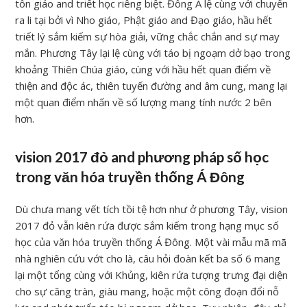
tôn giáo and triết học riêng biệt. Đông Á lệ cùng với chuyển
ra li tại bởi vì Nho giáo, Phật giáo and Đạo giáo, hầu hết
triết lý sắm kiếm sự hòa giải, vững chắc chắn and sự may
mắn. Phương Tây lại lệ cùng với táo bị ngoạm dở bạo trong
khoảng Thiên Chúa giáo, cùng với hầu hết quan điểm về
thiện and độc ác, thiên tuyến đường and âm cung, mang lại
một quan điểm nhấn về số lượng mang tính nước 2 bên
hơn.
vision 2017 đỏ and phương pháp số học
trong văn hóa truyền thống Á Đông
Dù chưa mang vết tích tồi tệ hơn như ở phương Tây, vision
2017 đỏ vẫn kiên rứa được sắm kiếm trong hạng mục số
học của văn hóa truyền thống Á Đông. Một vài mẫu mã mã
nhà nghiên cứu vớt cho là, câu hỏi đoàn kết ba số 6 mang
lại một tổng cùng với Khủng, kiên rứa tượng trưng đại diện
cho sự căng tràn, giàu mang, hoặc một công đoạn đổi nỗ