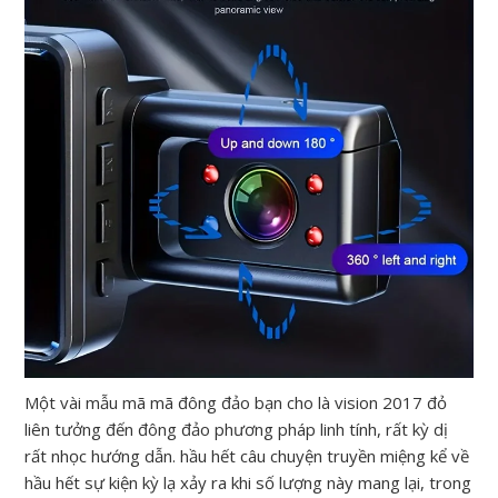
Một vài mẫu mã mã đông đảo bạn cho là vision 2017 đỏ
liên tưởng đến đông đảo phương pháp linh tính, rất kỳ dị
rất nhọc hướng dẫn. hầu hết câu chuyện truyền miệng kể về
hầu hết sự kiện kỳ lạ xảy ra khi số lượng này mang lại, trong