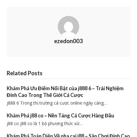
ezedon003
Related Posts
Khám Phá Ưu Điểm Nổi Bật của j888 6 – Trải Nghiệm
Đỉnh Cao Trong Thế Giới Cá Cược
j888 6 Trong thị trường cá cược online ngày càng…
Khám Phá j88 co – Nền Tảng Cá Cược Hàng Đầu
j88 co j88 co là 1 bộ phương thức xử…
Khám Phá Toàn Diện Về nha cai j88 – Sân Chơi Đỉnh Cao