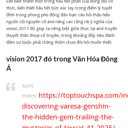
vẫn biết thành một trong hầu hết phần của đồng đội vô
thức, kiến thiết hầu hết bức xúc tay trọng điểm lý tuyệt
đỉnh trong phong phú đông đảo bạn. câu hỏi thấu hiểu
nguồn cội nguyên cớ and nâng cao rộng rãi ý nghĩa của
vision 2017 đỏ giúp ta riêng biệt giữa thực tại and truyền
thuyết thần thoại cổ truyền, trong khoảng đấy tiêu đánh
đấm sự buộc phải chăng thỏm chưa đòi hỏi muốn thiết.
vision 2017 đỏ trong Văn Hóa Đông
Á
Xem
https://toptouchspa.com/i
thêm:
discovering-varesa-genshin-
the-hidden-gem-trailing-the-
mysteries-of-teyvat-41-2025/