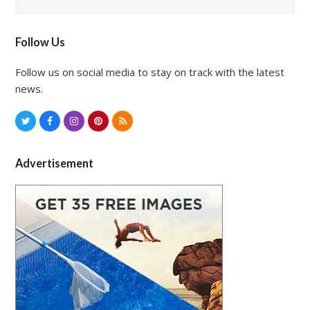
Follow Us
Follow us on social media to stay on track with the latest
news.
T
F
I
P
R
w
a
n
i
S
i
c
s
n
S
Advertisement
t
e
t
t
t
b
a
e
e
o
g
r
r
o
r
e
k
a
s
m
t