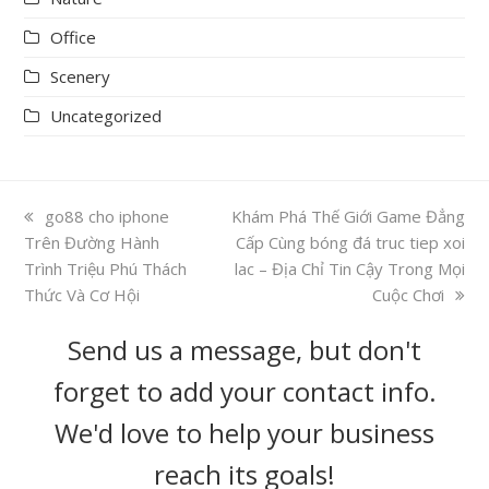
Office
Scenery
Uncategorized
previous
go88 cho iphone
next
Khám Phá Thế Giới Game Đẳng
Trên Đường Hành
post:
post:
Cấp Cùng bóng đá truc tiep xoi
Trình Triệu Phú Thách
lac – Địa Chỉ Tin Cậy Trong Mọi
Thức Và Cơ Hội
Cuộc Chơi
Send us a message, but don't
forget to add your contact info.
We'd love to help your business
reach its goals!