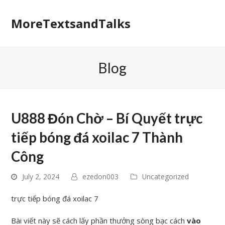
MoreTextsandTalks
Blog
U888 Đón Chờ – Bí Quyết trực
tiếp bóng đá xoilac 7 Thành
Công
July 2, 2024
ezedon003
Uncategorized
trực tiếp bóng đá xoilac 7
Bài viết này sẽ cách lấy phần thưởng sòng bạc cách
vào