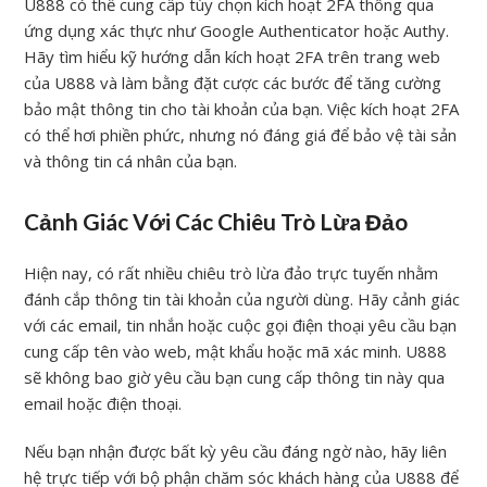
U888 có thể cung cấp tùy chọn kích hoạt 2FA thông qua
ứng dụng xác thực như Google Authenticator hoặc Authy.
Hãy tìm hiểu kỹ hướng dẫn kích hoạt 2FA trên trang web
của U888 và làm bằng đặt cược các bước để tăng cường
bảo mật thông tin cho tài khoản của bạn. Việc kích hoạt 2FA
có thể hơi phiền phức, nhưng nó đáng giá để bảo vệ tài sản
và thông tin cá nhân của bạn.
Cảnh Giác Với Các Chiêu Trò Lừa Đảo
Hiện nay, có rất nhiều chiêu trò lừa đảo trực tuyến nhằm
đánh cắp thông tin tài khoản của người dùng. Hãy cảnh giác
với các email, tin nhắn hoặc cuộc gọi điện thoại yêu cầu bạn
cung cấp tên vào web, mật khẩu hoặc mã xác minh. U888
sẽ không bao giờ yêu cầu bạn cung cấp thông tin này qua
email hoặc điện thoại.
Nếu bạn nhận được bất kỳ yêu cầu đáng ngờ nào, hãy liên
hệ trực tiếp với bộ phận chăm sóc khách hàng của U888 để