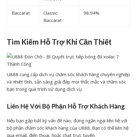
Baccarat
Classic
98.94%
Baccarat
Tìm Kiếm Hỗ Trợ Khi Cần Thiết
U888 cung cấp dịch vụ chăm sóc khách hàng chuyên nghiệp
và nhiệt tình, sẵn sàng giải đáp mọi thắc mắc và chăm sóc
bạn trong quá trình sử dụng dịch vụ.
Liên Hệ Với Bộ Phận Hỗ Trợ Khách Hàng
Nếu bạn gặp bất kỳ vấn đề nào, đừng ngần ngại liên hệ với
bộ phận chăm sóc khách hàng của U888. Bạn có thể liên hệ
qua email, điện thoại, hoặc chat trực tuyến.