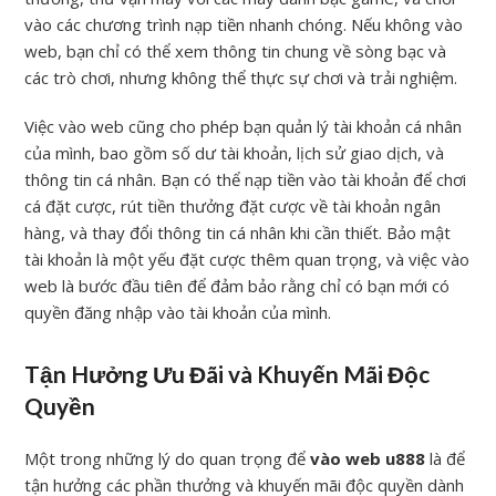
vào các chương trình nạp tiền nhanh chóng. Nếu không vào
web, bạn chỉ có thể xem thông tin chung về sòng bạc và
các trò chơi, nhưng không thể thực sự chơi và trải nghiệm.
Việc vào web cũng cho phép bạn quản lý tài khoản cá nhân
của mình, bao gồm số dư tài khoản, lịch sử giao dịch, và
thông tin cá nhân. Bạn có thể nạp tiền vào tài khoản để chơi
cá đặt cược, rút tiền thưởng đặt cược về tài khoản ngân
hàng, và thay đổi thông tin cá nhân khi cần thiết. Bảo mật
tài khoản là một yếu đặt cược thêm quan trọng, và việc vào
web là bước đầu tiên để đảm bảo rằng chỉ có bạn mới có
quyền đăng nhập vào tài khoản của mình.
Tận Hưởng Ưu Đãi và Khuyến Mãi Độc
Quyền
Một trong những lý do quan trọng để
vào web u888
là để
tận hưởng các phần thưởng và khuyến mãi độc quyền dành