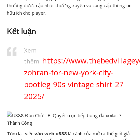
thường được cập nhật thường xuyên và cung cấp thông tin
hữu ích cho player.
Kết luận
Xem
https://www.thebedvillagey
thêm:
zohran-for-new-york-city-
bootleg-90s-vintage-shirt-27-
2025/
Tóm lại, việc
vào web u888
là cánh cửa mở ra thế giới giải