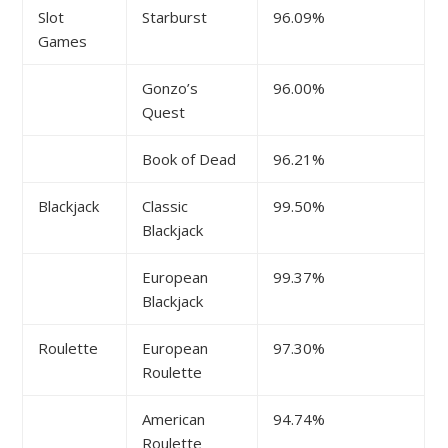
Slot
Starburst
96.09%
Games
Gonzo’s
96.00%
Quest
Book of Dead
96.21%
Blackjack
Classic
99.50%
Blackjack
European
99.37%
Blackjack
Roulette
European
97.30%
Roulette
American
94.74%
Roulette