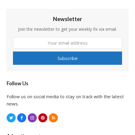
Newsletter
Join the newsletter to get your weekly fix via email.
Your
email
address
Subscribe
Follow Us
Follow us on social media to stay on track with the latest
news.
T
F
I
P
R
w
a
n
i
S