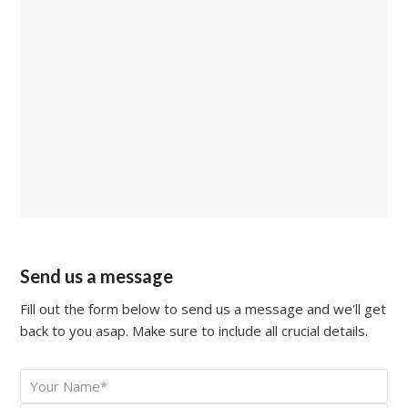
Send us a message
Fill out the form below to send us a message and we'll get
back to you asap. Make sure to include all crucial details.
Your
*
Name