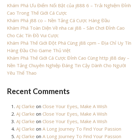
Khám Phá Ưu Điểm Nổi Bật của j888 6 – Trải Nghiệm Đỉnh
Cao Trong Thế Giới Cá Cược
Khám Phá j88 co – Nền Tảng Cá Cược Hàng Đầu
Khám Phá Toàn Diện Về nha cai j88 – Sân Chơi Đỉnh Cao
Cho Các Tín Đồ Vui Cược
Khám Phá Thế Giới Đột Phá Cùng j88 cpm – Địa Chỉ Uy Tín
Hàng Đầu Cho Game Thủ Việt
Khám Phá Thế Giới Cá Cược Đỉnh Cao Cùng http j88 day –
Nền Tảng Chuyên Nghiệp Đáng Tin Cậy Dành Cho Người
Yêu Thể Thao
Recent Comments
AJ Clarke
on
Close Your Eyes, Make A Wish
AJ Clarke
on
Close Your Eyes, Make A Wish
AJ Clarke
on
Close Your Eyes, Make A Wish
AJ Clarke
on
A Long Journey To Find Your Passion
AJ Clarke
on
A Long Journey To Find Your Passion