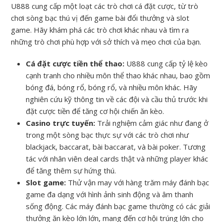
U888 cung cấp một loạt các trò chơi cá đặt cược, từ trò
chơi sòng bạc thú vị đến game bài đổi thưởng và slot
game. Hãy khám phá các trò chơi khác nhau và tìm ra
những trò chơi phù hợp với sở thích và mẹo chơi của bạn.
Cá đặt cược tiền thể thao:
U888 cung cấp tỷ lệ kèo
cạnh tranh cho nhiều môn thể thao khác nhau, bao gồm
bóng đá, bóng rổ, bóng rổ, và nhiều môn khác. Hãy
nghiên cứu kỹ thông tin về các đội và cầu thủ trước khi
đặt cược tiền để tăng cơ hội chiến ăn kèo.
Casino trực tuyến:
Trải nghiệm cảm giác như đang ở
trong một sòng bạc thực sự với các trò chơi như
blackjack, baccarat, bài baccarat, và bài poker. Tương
tác với nhân viên deal cards thật và những player khác
để tăng thêm sự hứng thú.
Slot game:
Thử vận may với hàng trăm máy đánh bạc
game đa dạng với hình ảnh sinh động và âm thanh
sống động. Các máy đánh bạc game thường có các giải
thưởng ăn kèo lớn lớn, mang đến cơ hội trúng lớn cho