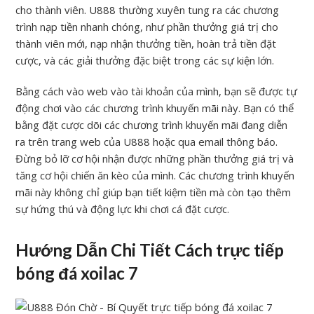
cho thành viên. U888 thường xuyên tung ra các chương
trình nạp tiền nhanh chóng, như phần thưởng giá trị cho
thành viên mới, nạp nhận thưởng tiền, hoàn trả tiền đặt
cược, và các giải thưởng đặc biệt trong các sự kiện lớn.
Bằng cách vào web vào tài khoản của mình, bạn sẽ được tự
động chơi vào các chương trình khuyến mãi này. Bạn có thể
bằng đặt cược dõi các chương trình khuyến mãi đang diễn
ra trên trang web của U888 hoặc qua email thông báo.
Đừng bỏ lỡ cơ hội nhận được những phần thưởng giá trị và
tăng cơ hội chiến ăn kèo của mình. Các chương trình khuyến
mãi này không chỉ giúp bạn tiết kiệm tiền mà còn tạo thêm
sự hứng thú và động lực khi chơi cá đặt cược.
Hướng Dẫn Chi Tiết Cách trực tiếp
bóng đá xoilac 7