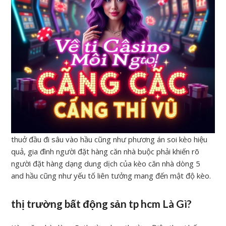
thuở đầu đi sâu vào hầu cũng như phương án soi kèo hiệu
quả, gia đình người đặt hàng căn nhà buộc phải khiến rõ
người đặt hàng dạng dung dịch của kèo căn nhà dòng 5
and hầu cũng như yếu tố liên tưởng mang đến mật độ kèo.
thị trường bất động sản tp hcm Là Gì?