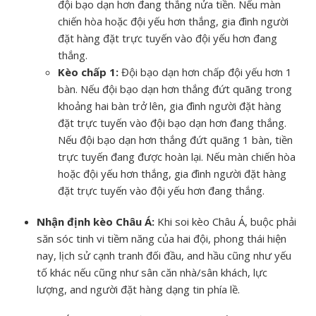
đội bạo dạn hơn đang thắng nửa tiền. Nếu màn
chiến hòa hoặc đội yếu hơn thắng, gia đình người
đặt hàng đặt trực tuyến vào đội yếu hơn đang
thắng.
Kèo chấp 1:
Đội bạo dạn hơn chấp đội yếu hơn 1
bàn. Nếu đội bạo dạn hơn thắng đứt quãng trong
khoảng hai bàn trở lên, gia đình người đặt hàng
đặt trực tuyến vào đội bạo dạn hơn đang thắng.
Nếu đội bạo dạn hơn thắng đứt quãng 1 bàn, tiền
trực tuyến đang được hoàn lại. Nếu màn chiến hòa
hoặc đội yếu hơn thắng, gia đình người đặt hàng
đặt trực tuyến vào đội yếu hơn đang thắng.
Nhận định kèo Châu Á:
Khi soi kèo Châu Á, buộc phải
săn sóc tinh vi tiềm năng của hai đội, phong thái hiện
nay, lịch sử cạnh tranh đối đầu, and hầu cũng như yếu
tố khác nếu cũng như sân căn nhà/sân khách, lực
lượng, and người đặt hàng dạng tin phía lề.