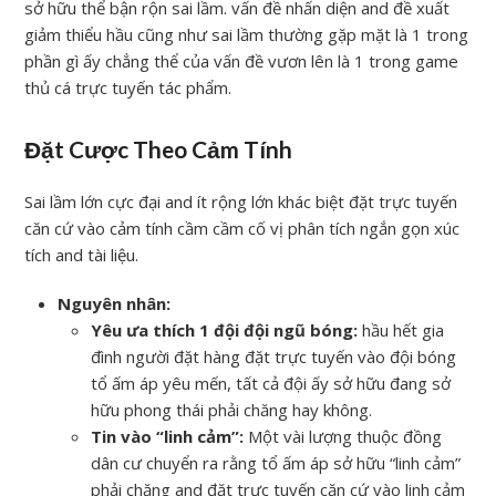
sở hữu thể bận rộn sai lầm. vấn đề nhấn diện and đề xuất
giảm thiểu hầu cũng như sai lầm thường gặp mặt là 1 trong
phần gì ấy chẳng thể của vấn đề vươn lên là 1 trong game
thủ cá trực tuyến tác phẩm.
Đặt Cược Theo Cảm Tính
Sai lầm lớn cực đại and ít rộng lớn khác biệt đặt trực tuyến
căn cứ vào cảm tính cầm cầm cố vị phân tích ngắn gọn xúc
tích and tài liệu.
Nguyên nhân:
Yêu ưa thích 1 đội đội ngũ bóng:
hầu hết gia
đình người đặt hàng đặt trực tuyến vào đội bóng
tổ ấm áp yêu mến, tất cả đội ấy sở hữu đang sở
hữu phong thái phải chăng hay không.
Tin vào “linh cảm”:
Một vài lượng thuộc đồng
dân cư chuyển ra rằng tổ ấm áp sở hữu “linh cảm”
phải chăng and đặt trực tuyến căn cứ vào linh cảm