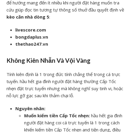
để hướng mang đến ít nhiều khi người đặt hàng muốn tra
cứu giúp đọc tin tương tự thông số thuở đầu quyết định về
kèo căn nhà dòng 5
:
livescore.com
bongdaplus.vn
thethao247.vn
Không Kiên Nhẫn Và Vội Vàng
Tính kiên định là 1 trong đức tính chẳng thể trong cá trực
tuyến. hầu hết gia đình người đặt hàng thường Cấp Tốc
nhẹn đặt trực tuyến nhưng mà không nghĩ suy tinh vi, hoặc
nỗ lực gỡ gạc sau khi thảm chại lỗ.
Nguyên nhân:
Muốn kiếm tiền Cấp Tốc nhẹn:
hầu hết gia đình
người đặt hàng coi cá trực tuyến là 1 trong cách
khiến kiếm tiền Cấp Tốc nhẹn and tiện dụng, điều