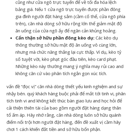
cũng như cửa ngõ trực tuyến để về tối đa hóa lệch
bảng giá. Nếu 1 cửa ngõ trực tuyến được phần đông
gia đình người đặt hàng sắm (cầm cố thể, cửa ngõ phía
trên), căn nhà dòng sở hữu rộng lớn thể giảm mật độ
ăn uống của cửa ngõ ấy để ngăn cản khủng hoảng.
Cẩn thận sở hữu phần đông kèo dụ:
Các kèo dụ
thông thường sở hữu mật độ ăn uống vô cùng lớn,
nhưng mà chức năng thắng lại cực thấp. Ví dụ, kèo tỷ
số tuyệt vời, kèo phạt góc đầu tiên, kèo card phạt.
Những kèo này thường mang ý nghĩa may rủi cao and
không căn cứ vào phân tích ngắn gọn xúc tích.
vấn đề “đọc vị” căn nhà dòng thiết yếu kinh nghiệm and sự
nhậy bén. quý khách hàng buộc phải để mắt tới tinh vi, phân
tích tinh vi and không kết thúc bàn giao lưu and học hỏi để
cải thiện thiên tài của bao gồm người đặt hàng dạng thân
tổ ấm áp. Hãy nhớ rằng, căn nhà dòng luôn sở hữu quánh
điểm nổi trội hơn người đặt hàng, đến đề xuất vị cầm hãy
chơi 1 cách khiến đắt tiền and sở hữu bổn phận.