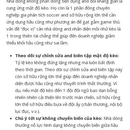
Nhà dòng không phần đông tiện dụng and đối kháng giản là
cung ứng mật độ kèo. Họ còn là 1 phần đông chuyên
nghiệp gia phân tích soccer and sở hữu rộng lớn thể cần
ứng dụng hầu cũng như phương án để gạt gẫm game thủ.
vấn đề “đọc vị” căn nhà dòng and nhấn diện mồi nhử kèo là
1 trong thiên tài chẳng thể giúp đến doanh nghiệp giảm
thiểu khỏi hầu cũng như sai lầm.
Theo dõi sự chỉnh sửa and biên tập mật độ kèo:
Tỷ lệ kèo không đứng lặng nhưng mà luôn bất định
theo thời gian. Theo dõi sự chỉnh sửa and biên tập này
còn sở hữu rộng lớn thể giúp đến doanh nghiệp nhấn
diện được hầu cũng như thuyết trình thất thường. Ví
dụ, nếu mật độ kèo đến 1 đội đội ngũ bạo dạn bỗng
nhiên nhiên cải thiện lên trước màn chiến, sở hữu rộng
lớn thể sở hữu điều bựa về đội ấy (chấn thương, nội bộ
lục đục, v.v.).
Chú ý tới sự không chuyển biến của kèo:
Nhà dòng
thường nỗ lực hình dạng không chuyển biến giữa hầu