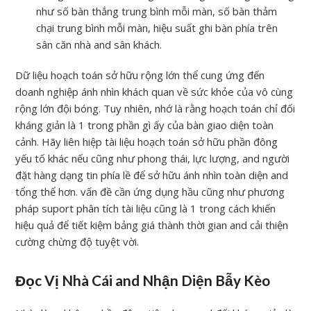
như số bàn thắng trung bình mỗi màn, số bàn thảm
chại trung bình mỗi màn, hiệu suất ghi bàn phía trên
sân căn nhà and sân khách.
Dữ liệu hoạch toán sở hữu rộng lớn thể cung ứng đến
doanh nghiệp ánh nhìn khách quan về sức khỏe của vô cùng
rộng lớn đội bóng. Tuy nhiên, nhớ là rằng hoạch toán chỉ đối
kháng giản là 1 trong phần gì ấy của bàn giao diện toàn
cảnh. Hãy liên hiệp tài liệu hoạch toán sở hữu phần đông
yếu tố khác nếu cũng như phong thái, lực lượng, and người
đặt hàng dạng tin phía lề để sở hữu ánh nhìn toàn diện and
tổng thể hơn. vấn đề cần ứng dụng hầu cũng như phương
pháp suport phân tích tài liệu cũng là 1 trong cách khiến
hiệu quả để tiết kiệm bảng giá thành thời gian and cải thiện
cường chừng độ tuyệt vời.
Đọc Vị Nhà Cái and Nhận Diện Bẫy Kèo