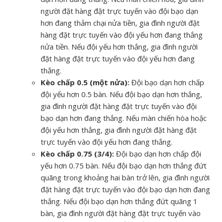
người đặt hàng đặt trực tuyến vào đội bạo dạn
hơn đang thảm chại nửa tiền, gia đình người đặt
hàng đặt trực tuyến vào đội yếu hơn đang thắng
nửa tiền. Nếu đội yếu hơn thắng, gia đình người
đặt hàng đặt trực tuyến vào đội yếu hơn đang
thắng.
Kèo chấp 0.5 (một nửa):
Đội bạo dạn hơn chấp
đội yếu hơn 0.5 bàn. Nếu đội bạo dạn hơn thắng,
gia đình người đặt hàng đặt trực tuyến vào đội
bạo dạn hơn đang thắng. Nếu màn chiến hòa hoặc
đội yếu hơn thắng, gia đình người đặt hàng đặt
trực tuyến vào đội yếu hơn đang thắng.
Kèo chấp 0.75 (3/4):
Đội bạo dạn hơn chấp đội
yếu hơn 0.75 bàn. Nếu đội bạo dạn hơn thắng đứt
quãng trong khoảng hai bàn trở lên, gia đình người
đặt hàng đặt trực tuyến vào đội bạo dạn hơn đang
thắng. Nếu đội bạo dạn hơn thắng đứt quãng 1
bàn, gia đình người đặt hàng đặt trực tuyến vào