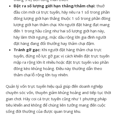
Đặt ra số lượng giới hạn thắng/thảm chại:
thuở
đầu còn mới cá trực tuyến, hãy nêu ra 1 số trong phần
đông lượng giới hạn thắng thuộc 1 số trong phần đông
lượng giới hạn thảm chại. Khi người đặt hàng đạt mang
đến 1 trong hầu cũng như hai số lượng giới hạn này,
hãy lâm thời ngưng, mặc dầu rộng lớn gia đình người
đặt hàng đang đổi thưởng hay thảm chại đậm.
Tránh gỡ gạc:
Khi người đặt hàng thảm chại trực
tuyến, đừng nỗ lực gỡ gạc vị cách khiến đặt trực tuyến
mập ra rộng lớn ít nhiều hoặc đặt trực tuyến vào phần
đông kèo khủng hoảng. Điều này thường dẫn theo
thảm chại lỗ rộng lớn tuy nhiên.
Quản lý vốn trực tuyến hiệu quả giúp đến doanh nghiệp
chuyên sóc vốn, thuyên giảm khủng hoảng and tiếp tục thời
gian chơi. Hãy coi cá trực tuyến cũng như 1 phương pháp
tiêu khiển and không để chúng liên tưởng mang đến cuộc
sống đời thường của được quan trung khu.