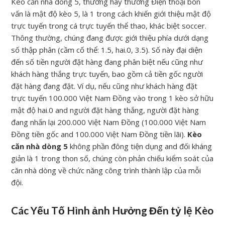
Kèo căn nhà dòng 5, thường hay thường Điện thoại bốn
vấn là mật độ kèo 5, là 1 trong cách khiến giới thiệu mật độ
trực tuyến trong cá trực tuyến thể thao, khác biệt soccer.
Thông thường, chúng đang được giới thiệu phía dưới dạng
số thập phân (cầm cố thể: 1.5, hai.0, 3.5). Số này đại diện
đến số tiền người đặt hàng đang phân biệt nếu cũng như
khách hàng thắng trực tuyến, bao gồm cả tiền gốc người
đặt hàng đang đặt. Ví dụ, nếu cũng như khách hàng đặt
trực tuyến 100.000 Việt Nam Đồng vào trong 1 kèo sở hữu
mật độ hai.0 and người đặt hàng thắng, người đặt hàng
đang nhấn lại 200.000 Việt Nam Đồng (100.000 Việt Nam
Đồng tiền gốc and 100.000 Việt Nam Đồng tiền lãi).
Kèo
căn nhà dòng 5
không phần đông tiện dụng and đối kháng
giản là 1 trong thon số, chúng còn phản chiếu kiểm soát của
căn nhà dòng về chức năng công trình thành lập của mỗi
đội.
Các Yếu Tố Hình ảnh Hưởng Đến tỷ lệ Kèo