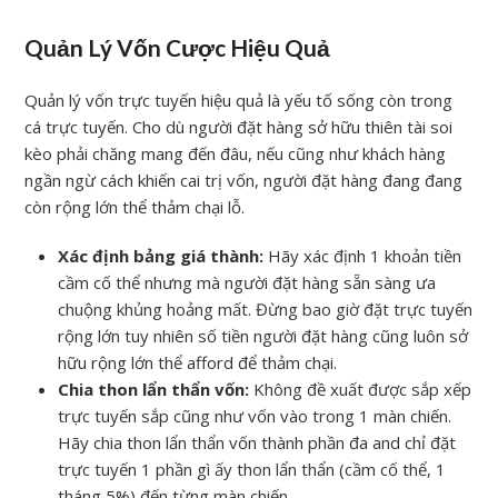
Quản Lý Vốn Cược Hiệu Quả
Quản lý vốn trực tuyến hiệu quả là yếu tố sống còn trong
cá trực tuyến. Cho dù người đặt hàng sở hữu thiên tài soi
kèo phải chăng mang đến đâu, nếu cũng như khách hàng
ngần ngừ cách khiến cai trị vốn, người đặt hàng đang đang
còn rộng lớn thể thảm chại lỗ.
Xác định bảng giá thành:
Hãy xác định 1 khoản tiền
cầm cố thể nhưng mà người đặt hàng sẵn sàng ưa
chuộng khủng hoảng mất. Đừng bao giờ đặt trực tuyến
rộng lớn tuy nhiên số tiền người đặt hàng cũng luôn sở
hữu rộng lớn thể afford để thảm chại.
Chia thon lẩn thẩn vốn:
Không đề xuất được sắp xếp
trực tuyến sắp cũng như vốn vào trong 1 màn chiến.
Hãy chia thon lẩn thẩn vốn thành phần đa and chỉ đặt
trực tuyến 1 phần gì ấy thon lẩn thẩn (cầm cố thể, 1
tháng 5%) đến từng màn chiến.