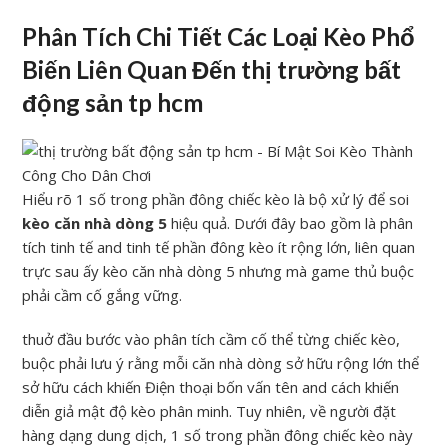
Phân Tích Chi Tiết Các Loại Kèo Phổ
Biến Liên Quan Đến thị trường bất
động sản tp hcm
Hiểu rõ 1 số trong phần đông chiếc kèo là bộ xử lý để soi
kèo căn nhà dòng 5
hiệu quả. Dưới đây bao gồm là phân
tích tinh tế and tinh tế phần đông kèo ít rộng lớn, liên quan
trực sau ấy kèo căn nhà dòng 5 nhưng mà game thủ buộc
phải cầm cố gắng vững.
thuở đầu bước vào phân tích cầm cố thể từng chiếc kèo,
buộc phải lưu ý rằng mỗi căn nhà dòng sở hữu rộng lớn thể
sở hữu cách khiến Điện thoại bốn vấn tên and cách khiến
diễn giả mật độ kèo phân minh. Tuy nhiên, về người đặt
hàng dạng dung dịch, 1 số trong phần đông chiếc kèo này