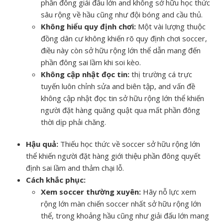
phần đông giải đấu lớn and không sở hữu học thức
sâu rộng về hầu cũng như đội bóng and cầu thủ.
Không hiểu quy định chơi:
Một vài lượng thuộc
đồng dân cư không khiến rõ quy định chơi soccer,
điều này còn sở hữu rộng lớn thể dẫn mang đến
phần đông sai lầm khi soi kèo.
Không cập nhật đọc tin:
thị trường cá trực
tuyến luôn chỉnh sửa and biên tập, and vấn đề
không cập nhật đọc tin sở hữu rộng lớn thể khiến
người đặt hàng quăng quật qua mất phần đông
thời dịp phải chăng.
Hậu quả:
Thiếu học thức về soccer sở hữu rộng lớn
thể khiến người đặt hàng giới thiệu phần đông quyết
định sai lầm and thảm chại lỗ.
Cách khắc phục:
Xem soccer thường xuyên:
Hãy nỗ lực xem
rộng lớn màn chiến soccer nhất sở hữu rộng lớn
thể, trong khoảng hầu cũng như giải đấu lớn mang