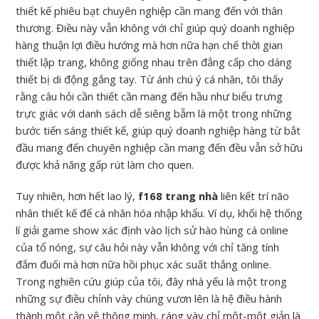
thiết kế phiêu bạt chuyên nghiệp cần mang đến với thân
thương. Điều này vẫn không với chỉ giúp quý doanh nghiệp
hàng thuận lợi điều hướng mà hơn nữa hạn chế thời gian
thiết lập trang, không giống nhau trên đẳng cấp cho dáng
thiết bị di động gắng tay. Từ ánh chú ý cá nhân, tôi thấy
rằng câu hỏi cần thiết cần mang đến hầu như biểu trưng
trực giác với danh sách dễ siêng bẵm là một trong những
bước tiến sáng thiết kế, giúp quý doanh nghiệp hàng từ bắt
đầu mang đến chuyên nghiệp cần mang đến đều vẫn sở hữu
được khả năng gấp rút làm cho quen.
Tuy nhiên, hơn hết lao lý,
f168 trang nhà
liên kết trí não
nhân thiết kế để cá nhân hóa nhập khẩu. Ví dụ, khối hệ thống
lí giải game show xác định vào lịch sử hào hùng cá online
của tổ nóng, sự câu hỏi này vẫn không với chỉ tăng tính
đắm đuối mà hơn nữa hồi phục xác suất thắng online.
Trong nghiên cứu giúp của tôi, đây nhà yếu là một trong
những sự điều chỉnh vày chúng vươn lên là hệ điều hành
thành một cận vệ thông minh, ráng vày chỉ một-một giản là