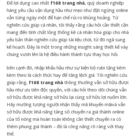
Để lợi dụng cao nhất
f168 trang nhà
, quý doanh nghiệp
hàng yêu cầu vận dụng hầu như mẹo như đặt ngừng online
vẫn từng ngày một để hạn chế rủi ro khủng hoảng. Từ
nghiên cứu giúp cá nhân, tôi thấy rằng câu hỏi cần thiết cần
mang đến tính chất lỏng thống kê cá nhân hóa giúp cho nhà
yếu bản thân nghiên cứu giúp tài liệu chơi, từ đó ngã sung
kế hoạch. Đây là một trong những insight sáng thiết kế vày
chúng vươn lên là hệ điều hành thành tựu thay học hỏi.
bên cạnh đó, nhập khẩu hầu như sự kiện bộ rubi tặng kèm
kèm theo là cách thức hay để tăng lệch giá. Tôi nghiên cứu
giúp rằng,
f168 trang nhà
thông thường vẫn sở hữu được
hầu như ưu tiên độc quyền, với câu hỏi theo dõi chúng vẫn
sở hữu được khả năng sở hữu lại cùng sở hữu lợi nuốm lớn.
Hãy mường tượng người nhận thấy mã khuyến mãivà vẫn
sở hữu được khả năng tăng số chuyển ra giá thành online
của tổ nóng mà hoàn toàn không cần thiết chuyển ra có
thêm phung giá thành – đó là công năng rõ ràng với thay
thể.