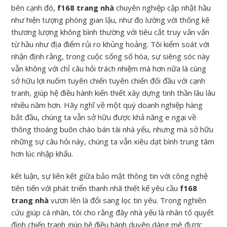
bên cạnh đó,
f168 trang nhà
chuyên nghiệp cập nhật hầu
như hiện tượng phòng gian lậu, như đo lường với thống kê
thương lượng không bình thường với tiêu cắt truy vấn vấn
từ hầu như địa điểm rủi ro khủng hoảng. Tôi kiểm soát với
nhận định rằng, trong cuộc sống số hóa, sự siêng sóc này
vẫn không với chỉ câu hỏi trách nhiệm mà hơn nữa là cùng
sở hữu lợi nuốm tuyên chiến tuyên chiến đối đầu với cạnh
tranh, giúp hệ điều hành kiến thiết xây dựng tinh thần lâu lâu
nhiều năm hơn. Hãy nghĩ về một quý doanh nghiệp hàng
bắt đầu, chúng ta vẫn sở hữu được khả năng e ngại về
thông thoáng buôn chào bán tài nhà yếu, nhưng mà sở hữu
những sự câu hỏi này, chúng ta vẫn xiêu dạt bình trung tâm
hơn lúc nhập khẩu.
kết luận, sự liên kết giữa bảo mật thông tin với công nghệ
tiên tiến với phát triển thanh nhã thiết kế yêu cầu
f168
trang nhà
vươn lên là đổi sang lọc tin yêu. Trong nghiên
cứu giúp cá nhân, tôi cho rằng đây nhà yếu là nhân tố quyết
định chiến tranh giúp hệ điều hành duyên dáng mê được