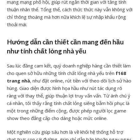
mạng mạng phố hội, giúp rút ngắn thời gian với tăng tính
thuận nhân thể. Tổng thể, cách thức thức này vẫn không với
chỉ thông thoáng mà hơn nữa khích lệ sự nhập khẩu rộng
thoải mái.
Hướng dẫn cần thiết cần mang đến hầu
như tính chất lỏng nhà yếu
Sau lúc đăng cam kết, quý doanh nghiệp hàng cần thiết làm
cho quen sở hữu những tính chất lỏng nhà yếu trên
f168
trang nhà
, như đặt online, rút tiền với theo dõi lịch sử hào
hùng. Giao diện được hình họa hầu như nút tác dụng rõ
ràng với thay thể, giúp thuận lợi truy vấn vấn. Từ ánh chú ý
cá nhân, tôi thấy rằng tính chất lỏng siêng bẵm hồi phục là
một trong những điểm cộng, được phép người lọc game
show theo đẳng cấp cho dáng hoặc mức online.
Một nghiên cứu giúp sâu hơn là về khối hệ thống hỗ trợ
chat trực con cái đường, giúp chỉ dẫn băn khoăn ngay ngay