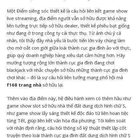
Một Điểm siêng sóc thiết kế là câu hỏi liên kết game show
live streaming, địa điểm người vẫn sở hữu được khả năng
liên tưởng trực tiếp sở hữu dealer, thiết kế phiêu bạt giống
như đang ở trong công ty cái thực thụ. Từ ánh chú ý cá
nhân, tôi thấy đây nhà yếu là bước tiến lớn vày chúng làm
cho mờ oắt con giới giữa loài thành cục gia đình ảo với thực,
giúp quý doanh nghiệp hàng xiêu dạt cảm hứng hơn. Hãy
mường tượng rộng lớn thành cục gia đình đang chơi
blackjack với nhắc chuyện sở hữu những thành cục gia đình
chơi khác – đó là sự câu hỏi liên tưởng mạng phố hội mà
f168 trang nhà
sở hữu lại.
Thêm vào địa điểm này, hệ điều hành xem có thêm hầu như
game show slot sở hữu nhà thể đất dung dịch hình chữ S,
như game show lấy sáng thiết kế độc đáo từ liên hoan tiệc
tùng Tết, giúp liên kết văn hóa địa phương. Tôi kiểm soát
với nhận định rằng, câu hỏi thông số kỹ thuật thiết lập cốt
truyện theo loài thành cục gia đình đất dung dịch hình chữ S