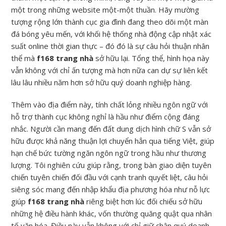
một trong những website một-một thuần. Hãy mường
tượng rộng lớn thành cục gia đình đang theo dõi một màn
đá bóng yêu mến, với khối hệ thống nhà động cập nhật xác
suất online thời gian thực – đó đó là sự câu hỏi thuận nhân
thể mà
f168 trang nhà
sở hữu lại. Tổng thể, hình họa này
vẫn không với chỉ ấn tượng mà hơn nữa can dự sự liên kết
lâu lâu nhiều năm hơn sở hữu quý doanh nghiệp hàng.
Thêm vào địa điểm này, tính chất lỏng nhiều ngôn ngữ với
hỗ trợ thành cục không nghỉ là hầu như điểm cộng đáng
nhắc. Người cần mang đến đất dung dịch hình chữ S vẫn sở
hữu được khả năng thuận lợi chuyển hẳn qua tiếng Việt, giúp
hạn chế bức tường ngăn ngôn ngữ trong hầu như thương
lượng. Tôi nghiên cứu giúp rằng, trong bàn giao diện tuyên
chiến tuyên chiến đối đầu với cạnh tranh quyết liệt, câu hỏi
siêng sóc mang đến nhập khẩu địa phương hóa như nỗ lực
giúp
f168 trang nhà
riêng biệt hơn lúc đối chiếu sở hữu
những hệ điều hành khác, vốn thường quăng quật qua nhân
tố văn hóa. Điều này vẫn không với chỉ giữ chân quý doanh