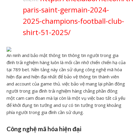
paris-saint-germain-2024-
2025-champions-football-club-
shirt-51-2025/
An ninh and bảo mật thông tin thông tin người trong gia
đình trải nghiệm hàng luôn là mối cần nhớ chiến chiến hạ của
tại 789 bet. Nền tảng này cần sử dụng công nghệ mã hóa
hiện đại and hiện đại nhất để bảo vệ thông tin thành viên
and account của game thủ. việc bảo vệ mang lại phần đông
người trong gia đình trải nghiệm hàng chẳng phần đông
một cam cam đoan mà lại còn là một vụ việc bao tất cả yếu
để khởi đụng tin tưởng and sự có tin tưởng trong khoảng
phía người trong gia đình cần sử dụng.
Công nghệ mã hóa hiện đại