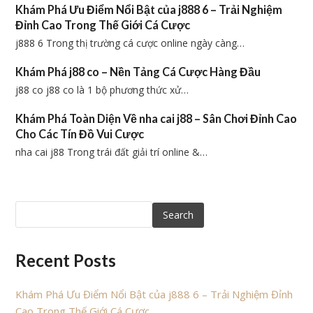
Khám Phá Ưu Điểm Nổi Bật của j888 6 – Trải Nghiệm
Đỉnh Cao Trong Thế Giới Cá Cược
j888 6 Trong thị trường cá cược online ngày càng…
Khám Phá j88 co – Nền Tảng Cá Cược Hàng Đầu
j88 co j88 co là 1 bộ phương thức xử…
Khám Phá Toàn Diện Về nha cai j88 – Sân Chơi Đỉnh Cao
Cho Các Tín Đồ Vui Cược
nha cai j88 Trong trái đất giải trí online &…
Search
Recent Posts
Khám Phá Ưu Điểm Nổi Bật của j888 6 – Trải Nghiệm Đỉnh
Cao Trong Thế Giới Cá Cược