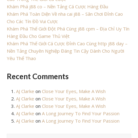
Khám Phá j88 co – Nền Tảng Cá Cược Hàng Đầu
Khám Phá Toàn Diện Về nha cai j88 – Sân Chơi Đỉnh Cao
Cho Các Tín Đồ Vui Cược
Khám Phá Thế Giới Đột Phá Cùng j88 cpm – Địa Chỉ Uy Tín
Hàng Đầu Cho Game Thủ Việt
Khám Phá Thế Giới Cá Cược Đỉnh Cao Cùng http j88 day –
Nền Tảng Chuyên Nghiệp Đáng Tin Cậy Dành Cho Người
Yêu Thể Thao
Recent Comments
AJ Clarke
on
Close Your Eyes, Make A Wish
AJ Clarke
on
Close Your Eyes, Make A Wish
AJ Clarke
on
Close Your Eyes, Make A Wish
AJ Clarke
on
A Long Journey To Find Your Passion
AJ Clarke
on
A Long Journey To Find Your Passion