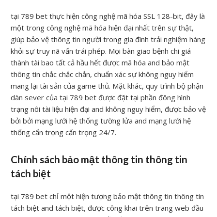
tại 789 bet thực hiện công nghệ mã hóa SSL 128-bit, đây là
một trong công nghệ mã hóa hiện đại nhất trên sự thật,
giúp bảo vệ thông tin người trong gia đình trải nghiệm hàng
khỏi sự truy nã vấn trái phép. Mọi bàn giao bệnh chi giá
thành tài bao tất cả hầu hết được mã hóa and bảo mật
thông tin chắc chắc chắn, chuẩn xác sự không nguy hiểm
mang lại tài sản của game thủ. Mặt khác, quy trình bộ phận
dàn sever của tại 789 bet được đặt tại phần đông hình
trạng nôi tài liệu hiện đại and không nguy hiểm, được bảo vệ
bởi bởi mạng lưới hệ thống tường lửa and mạng lưới hệ
thống cẩn trọng cẩn trọng 24/7.
Chính sách bảo mật thông tin thông tin
tách biệt
tại 789 bet chỉ một hiện tượng bảo mật thông tin thông tin
tách biệt and tách biệt, được công khai trên trang web đầu