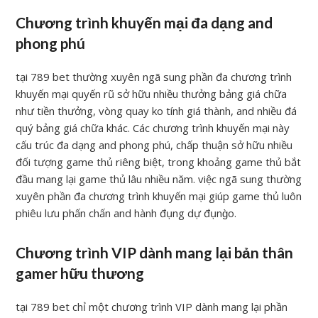
Chương trình khuyến mại đa dạng and
phong phú
tại 789 bet thường xuyên ngã sung phần đa chương trình
khuyến mại quyến rũ sở hữu nhiều thưởng bảng giá chữa
như tiền thưởng, vòng quay ko tính giá thành, and nhiều đá
quý bảng giá chữa khác. Các chương trình khuyến mại này
cấu trúc đa dạng and phong phú, chấp thuận sở hữu nhiều
đối tượng game thủ riêng biệt, trong khoảng game thủ bắt
đầu mang lại game thủ lâu nhiều năm. việc ngã sung thường
xuyên phần đa chương trình khuyến mại giúp game thủ luôn
phiêu lưu phấn chấn and hành đụng dự đụng̀o.
Chương trình VIP dành mang lại bản thân
gamer hữu thương
tại 789 bet chỉ một chương trình VIP dành mang lại phần