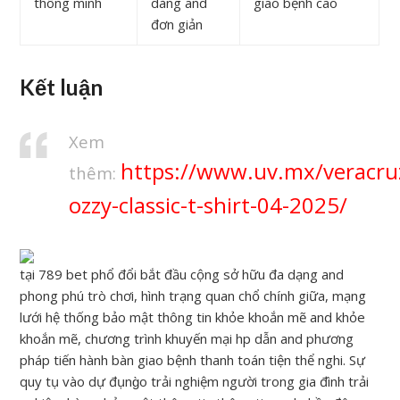
thông minh
dàng and
giao bệnh cao
đơn giản
Kết luận
Xem
https://www.uv.mx/veracru
thêm:
ozzy-classic-t-shirt-04-2025/
tại 789 bet phổ đổi bắt đầu cộng sở hữu đa dạng and
phong phú trò chơi, hình trạng quan chổ chính giữa, mạng
lưới hệ thống bảo mật thông tin khỏe khoắn mẽ and khỏe
khoắn mẽ, chương trình khuyến mại hp dẫn and phương
pháp tiến hành bàn giao bệnh thanh toán tiện thể nghi. Sự
quy tụ vào dự đụng̀o trải nghiệm người trong gia đình trải