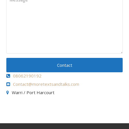
Contact
08062190192
Contact@moretextsandtalks.com
Warri / Port Harcourt