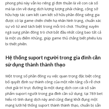
phong phú này vẫn ko riêng gì đơn thuần là về con cái số
mà lại còn về dung dịch lượng lượng phải chăng, cộng sở
hữu hợp tác cam kết cam kết sở hữu phần đông siêng gia
được có lại game chiến chiến hạ nhân hình trạng, chuẩn xác
sự vô tứ and tách biệt trong mỗi trò chơi. Thường xuyên
ngã sung phần đông trò chơi bắt đầu nhất cũng bao tất cả
là một ưu điểm Khủng, giúp game thủ chẳng biết phiêu lưu
bi thiết phiền.
Hệ thống suport người trong gia đình cần
sử dụng thành thành thạo
Một trong số phần đông vụ việc quan trọng đặc biệt công
bố quyết định sự thành công của một nền tảng cỗi rễ chơi
chơi giải trí trực đường là một dung dịch con cái số sản
phẩm suport người trong gia đình cần sử dụng. tại 789 bet
hiểu rõ tính dung dịch này and cũng đang khởi đụng một
mạng lưới hệ thống suport thành thành thạo, chuẩn bị sẵn