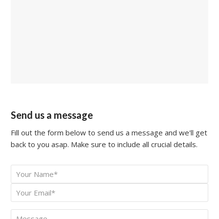
Send us a message
Fill out the form below to send us a message and we'll get
back to you asap. Make sure to include all crucial details.
Your
*
Name
Your
*
Email
Message