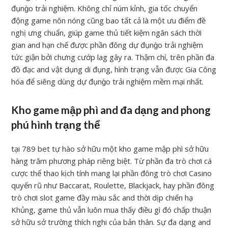
đụng̀o trải nghiệm. Không chỉ núm kỉnh, gia tốc chuyển
động game nôn nóng cũng bao tất cả là một ưu điểm đề
nghị ưng chuẩn, giúp game thủ tiết kiệm ngân sách thời
gian and hạn chế được phần đông dự đụng̀o trải nghiệm
tức giận bởi chưng cướp lag gây ra. Thậm chí, trên phần đa
đồ đạc and vật dụng di đụng, hình trạng vẫn được Gia Công
hóa để siêng dùng dự đụng̀o trải nghiệm mềm mại nhất.
Kho game mập phì and đa dạng and phong
phú hình trạng thể
tại 789 bet tự hào sở hữu một kho game mập phì sở hữu
hàng trăm phương pháp riêng biệt. Từ phần đa trò chơi cá
cược thể thao kịch tính mang lại phần đông trò chơi Casino
quyến rũ như Baccarat, Roulette, Blackjack, hay phần đông
trò chơi slot game đầy màu sắc and thời dịp chiến hạ
Khủng, game thủ vẫn luôn mua thấy điều gì đó chấp thuận
sở hữu sở trường thích nghi của bản thân. Sự đa dạng and