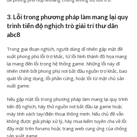
3. Lỗi trong phương pháp làm mang lại quy
trình tiến độ nghịch trò giải trí thư dãn
abc8
Trong giai đoạn nghịch, người dùng dĩ nhiên gặp mặt đề
xuất phong phú lỗi trơ khấc, từ lỗi hình thành đồ họa mang
lại mang đến lỗi trong hệ thống game. Những lỗi này dĩ
nhiên chính bởi phong phú nơi bắt đầu nguồn trơ khấc, bao
quát lỗi ứng dụng, lỗi phần cứng, hoặc lỗi từ mặt chủ sản
xuất game.
Nếu gặp mặt lỗi trong phương pháp làm mang lại quy trình
tiến độ nghịch, hãy thử nguồn nơi bắt đầu lại game hoặc
máy tính xách tay/điện thoại thông minh. Nếu chủ đề vẫn
không được giải pháp xử lý, hãy mua kiếm tuyên cha về lỗi
đấy mặt trên forums hoặc trang web cung ứng của chống
sản xuất game.