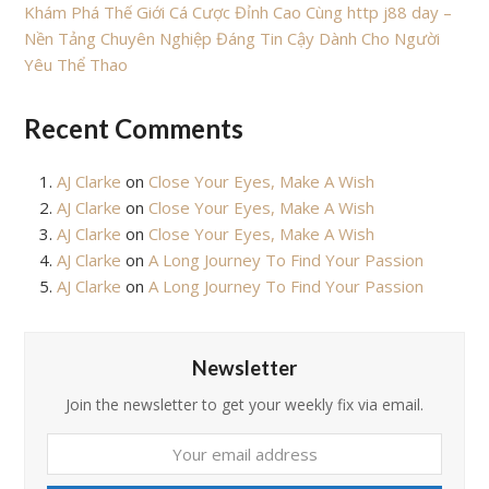
Khám Phá Thế Giới Cá Cược Đỉnh Cao Cùng http j88 day –
Nền Tảng Chuyên Nghiệp Đáng Tin Cậy Dành Cho Người
Yêu Thể Thao
Recent Comments
AJ Clarke
on
Close Your Eyes, Make A Wish
AJ Clarke
on
Close Your Eyes, Make A Wish
AJ Clarke
on
Close Your Eyes, Make A Wish
AJ Clarke
on
A Long Journey To Find Your Passion
AJ Clarke
on
A Long Journey To Find Your Passion
Newsletter
Join the newsletter to get your weekly fix via email.
Your
email