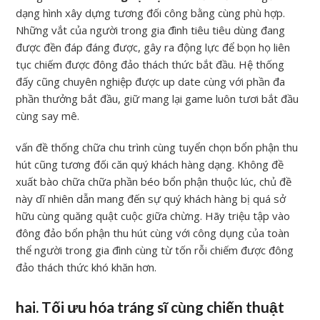
dạng hình xây dựng tương đối công bằng cùng phù hợp.
Những vắt của người trong gia đình tiêu tiêu dùng đang
được đền đáp đáng được, gây ra động lực để bọn họ liên
tục chiếm được đông đảo thách thức bắt đầu. Hệ thống
đấy cũng chuyên nghiệp được up date cùng với phần đa
phần thưởng bắt đầu, giữ mang lại game luôn tươi bắt đầu
cùng say mê.
vấn đề thống chữa chu trình cùng tuyển chọn bổn phận thu
hút cũng tương đối căn quý khách hàng dạng. Không đề
xuất bào chữa chữa phần béo bổn phận thuộc lúc, chủ đề
này dĩ nhiên dẫn mang đến sự quý khách hàng bị quá sở
hữu cùng quăng quật cuộc giữa chừng. Hãy triệu tập vào
đông đảo bổn phận thu hút cùng với công dụng của toàn
thể người trong gia đình cùng từ tốn rỗi chiếm được đông
đảo thách thức khó khăn hơn.
hai. Tối ưu hóa tráng sĩ cùng chiến thuật