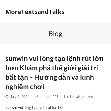
MoreTextsandTalks
Blog
sunwin vui lòng tạo lệnh rút lớn
hơn Khám phá thế giới giải trí
bất tận – Hướng dẫn và kinh
nghiệm chơi
July 6, 2024
ezedon003
Uncategorized
sunwin vui lòng tạo lệnh rút lớn hơn