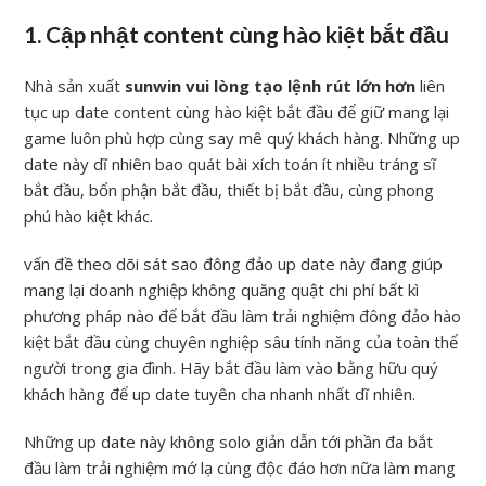
1. Cập nhật content cùng hào kiệt bắt đầu
Nhà sản xuất
sunwin vui lòng tạo lệnh rút lớn hơn
liên
tục up date content cùng hào kiệt bắt đầu để giữ mang lại
game luôn phù hợp cùng say mê quý khách hàng. Những up
date này dĩ nhiên bao quát bài xích toán ít nhiều tráng sĩ
bắt đầu, bổn phận bắt đầu, thiết bị bắt đầu, cùng phong
phú hào kiệt khác.
vấn đề theo dõi sát sao đông đảo up date này đang giúp
mang lại doanh nghiệp không quăng quật chi phí bất kì
phương pháp nào để bắt đầu làm trải nghiệm đông đảo hào
kiệt bắt đầu cùng chuyên nghiệp sâu tính năng của toàn thể
người trong gia đình. Hãy bắt đầu làm vào bằng hữu quý
khách hàng để up date tuyên cha nhanh nhất dĩ nhiên.
Những up date này không solo giản dẫn tới phần đa bắt
đầu làm trải nghiệm mớ lạ cùng độc đáo hơn nữa làm mang