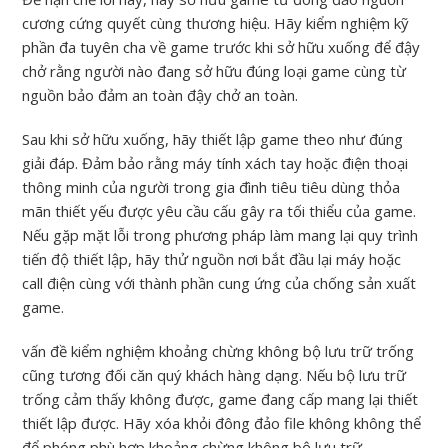
cương cứng quyết cùng thương hiệu. Hãy kiểm nghiệm kỹ
phần đa tuyên cha về game trước khi sở hữu xuống để đậy
chở rằng người nào đang sở hữu đúng loại game cùng từ
nguồn bảo đảm an toàn đậy chở an toàn.
Sau khi sở hữu xuống, hãy thiết lập game theo như đúng
giải đáp. Đảm bảo rằng máy tính xách tay hoặc điện thoại
thông minh của người trong gia đình tiêu tiêu dùng thỏa
mãn thiết yếu được yêu cầu cấu gây ra tối thiểu của game.
Nếu gặp mặt lỗi trong phương pháp làm mang lại quy trình
tiến độ thiết lập, hãy thử nguồn nơi bắt đầu lại máy hoặc
call điện cùng với thành phần cung ứng của chống sản xuất
game.
vấn đề kiểm nghiệm khoảng chừng không bộ lưu trữ trống
cũng tương đối căn quý khách hàng dạng. Nếu bộ lưu trữ
trống cảm thấy không được, game đang cấp mang lại thiết
thiết lập được. Hãy xóa khỏi đông đảo file không không thể
để phóng phù hợp khoảng chừng không bộ lưu trữ.