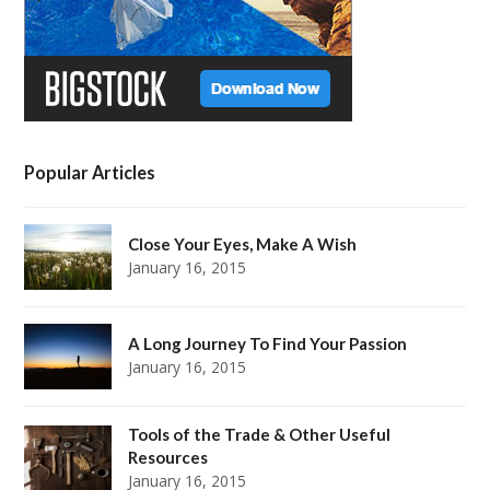
m
t
Popular Articles
Close Your Eyes, Make A Wish
January 16, 2015
A Long Journey To Find Your Passion
January 16, 2015
Tools of the Trade & Other Useful
Resources
January 16, 2015