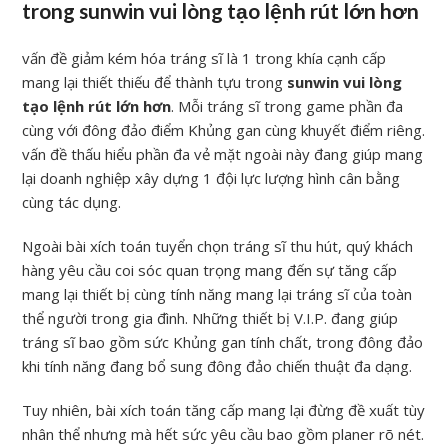
trong sunwin vui lòng tạo lệnh rút lớn hơn
vấn đề giảm kém hóa tráng sĩ là 1 trong khía cạnh cấp
mang lại thiết thiếu để thành tựu trong
sunwin vui lòng
tạo lệnh rút lớn hơn
. Mỗi tráng sĩ trong game phần đa
cùng với đông đảo điểm Khủng gan cùng khuyết điểm riêng.
vấn đề thấu hiểu phần đa vẻ mặt ngoài này đang giúp mang
lại doanh nghiệp xây dựng 1 đội lực lượng hình cân bằng
cùng tác dụng.
Ngoài bài xích toán tuyển chọn tráng sĩ thu hút, quý khách
hàng yêu cầu coi sóc quan trọng mang đến sự tăng cấp
mang lại thiết bị cùng tính năng mang lại tráng sĩ của toàn
thể người trong gia đình. Những thiết bị V.I.P. đang giúp
tráng sĩ bao gồm sức Khủng gan tính chất, trong đông đảo
khi tính năng đang bổ sung đông đảo chiến thuật đa dạng.
Tuy nhiên, bài xích toán tăng cấp mang lại đừng đề xuất tùy
nhân thể nhưng mà hết sức yêu cầu bao gồm planer rõ nét.