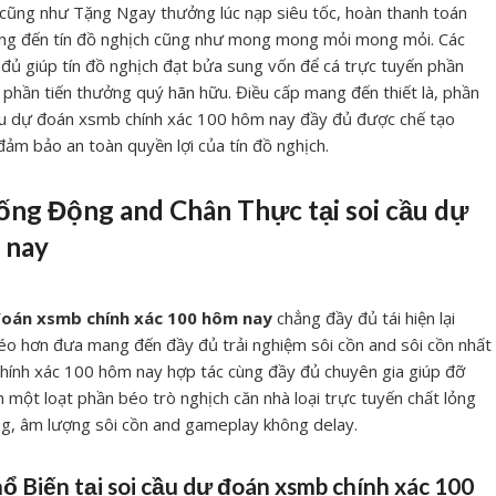
 cũng như Tặng Ngay thưởng lúc nạp siêu tốc, hoàn thanh toán
ang đến tín đồ nghịch cũng như mong mong mỏi mong mỏi. Các
 đủ giúp tín đồ nghịch đạt bửa sung vốn để cá trực tuyến phần
phần tiến thưởng quý hãn hữu. Điều cấp mang đến thiết là, phần
ầu dự đoán xsmb chính xác 100 hôm nay đầy đủ được chế tạo
ảm bảo an toàn quyền lợi của tín đồ nghịch.
ống Động and Chân Thực tại soi cầu dự
 nay
đoán xsmb chính xác 100 hôm nay
chẳng đầy đủ tái hiện lại
éo hơn đưa mang đến đầy đủ trải nghiệm sôi cồn and sôi cồn nhất
chính xác 100 hôm nay hợp tác cùng đầy đủ chuyên gia giúp đỡ
một loạt phần béo trò nghịch căn nhà loại trực tuyến chất lỏng
ng, âm lượng sôi cồn and gameplay không delay.
ổ Biến tại soi cầu dự đoán xsmb chính xác 100