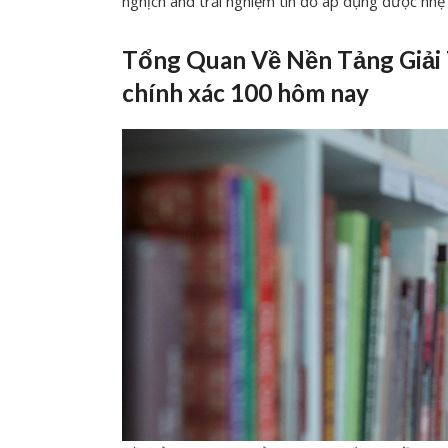
nghịch and trải nghiệm tín đồ áp dụng được nhẹ
Tổng Quan Về Nền Tảng Giải 
chính xác 100 hôm nay