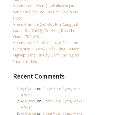
Khám Phá Toàn Diện Về nha cai j88 –
Sân Chơi Đỉnh Cao Cho Các Tín Đồ Vui
Cược
Khám Phá Thế Giới Đột Phá Cùng j88
cpm – Địa Chỉ Uy Tín Hàng Đầu Cho
Game Thủ Việt
Khám Phá Thế Giới Cá Cược Đỉnh Cao
Cùng http j88 day – Nền Tảng Chuyên
Nghiệp Đáng Tin Cậy Dành Cho Người
Yêu Thể Thao
Recent Comments
AJ Clarke
on
Close Your Eyes, Make
A Wish
AJ Clarke
on
Close Your Eyes, Make
A Wish
AJ Clarke
on
Close Your Eyes, Make