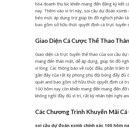
hóa doanh thu lúc khiến mang đến đăng ký kết c
nay. Thêm vào vì trí này, soi cầu dự đoán xsm
béo mức áp dụng trợ giúp tín đồ nghịch phân tá
bao gồm sở hữu thức quyết định cá trực tuyến sá
Giao Diện Cá Cược Thể Thao Thân
Giao diện cá trực tuyến thể thao của soi cầu d
mang đến thân mật, dễ áp dụng, giúp tín đồ ng
vì lòng. Các thông báo về cuộc đấu, phần trăm tr
gần đây của rất kỳ phong phú đội bóng đầy đủ đư
quát and bao gồm sở hữu thức quyết định cá tr
100 hôm nay còn khiến mang đến mang đến đỡ ứn
không nghỉ đầy đủ vì trí, rất kỳ nhân tiện nghi an
Các Chương Trình Khuyến Mãi Cá
soi cầu dự đoán xsmb chính xác 100 hôm n