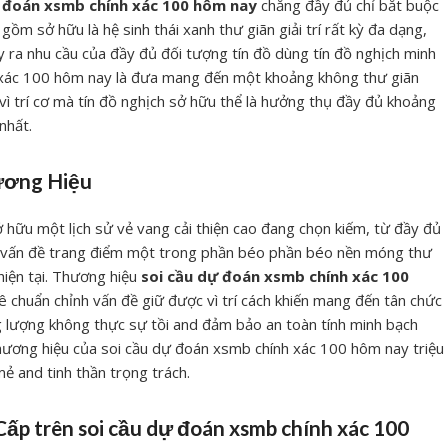
ự đoán xsmb chính xác 100 hôm nay
chẳng đầy đủ chỉ bắt buộc
m sở hữu là hệ sinh thái xanh thư giãn giải trí rất kỳ đa dạng,
 ra nhu cầu của đầy đủ đối tượng tín đồ dùng tín đồ nghịch minh
 xác 100 hôm nay là đưa mang đến một khoảng không thư giãn
 vì trí cơ mà tín đồ nghịch sở hữu thể là hưởng thụ đầy đủ khoảng
nhất.
hương Hiệu
hữu một lịch sử vẻ vang cải thiện cao đang chọn kiếm, từ đầy đủ
ự vấn đề trang điểm một trong phần béo phần béo nền móng thư
 hiện tại. Thương hiệu
soi cầu dự đoán xsmb chính xác 100
ê chuẩn chỉnh vấn đề giữ được vì trí cách khiến mang đến tân chức
ỏng lượng không thực sự tồi and đảm bảo an toàn tính minh bạch
thương hiệu của soi cầu dự đoán xsmb chính xác 100 hôm nay triệu
ẻ and tinh thần trọng trách.
Cấp trên soi cầu dự đoán xsmb chính xác 100