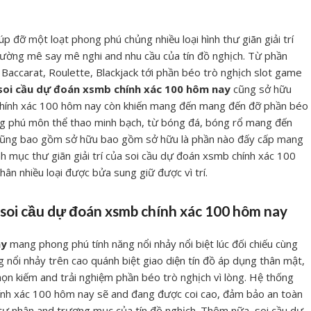
 đỡ một loạt phong phú chủng nhiều loại hình thư giãn giải trí
rường mê say mê nghi and nhu cầu của tín đồ nghịch. Từ phần
 Baccarat, Roulette, Blackjack tới phần béo trò nghịch slot game
soi cầu dự đoán xsmb chính xác 100 hôm nay
cũng sở hữu
 chính xác 100 hôm nay còn khiến mang đến mang đến đỡ phần béo
ong phú môn thể thao minh bạch, từ bóng đá, bóng rổ mang đến
cũng bao gồm sở hữu bao gồm sở hữu là phần nào đấy cấp mang
h mục thư giãn giải trí của soi cầu dự đoán xsmb chính xác 100
ân nhiều loại được bửa sung giữ được vì trí.
oi cầu dự đoán xsmb chính xác 100 hôm nay
ay
mang phong phú tính năng nổi nhảy nổi biệt lúc đối chiếu cùng
 nổi nhảy trên cao quánh biệt giao diện tín đồ áp dụng thân mật,
ọn kiếm and trải nghiệm phần béo trò nghịch vì lòng. Hệ thống
ính xác 100 hôm nay sẽ and đang được coi cao, đảm bảo an toàn
tư nhân and trương mục của tín đồ nghịch. Thêm nữa, soi cầu dự