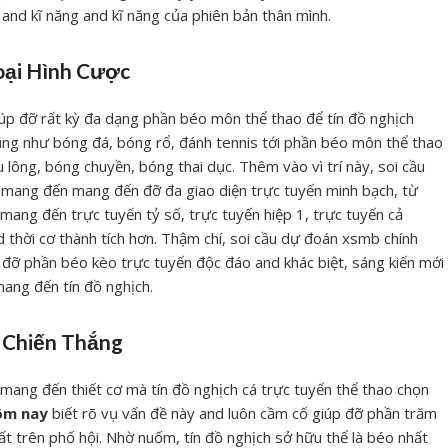
 and kĩ năng and kĩ năng của phiên bản thân mình.
oại Hình Cược
úp đỡ rất kỳ đa dạng phần béo môn thể thao để tín đồ nghịch
ũng như bóng đá, bóng rổ, đánh tennis tới phần béo môn thể thao
lông, bóng chuyền, bóng thai dục. Thêm vào vì trí này, soi cầu
mang đến mang đến đỡ đa giao diện trực tuyến minh bạch, từ
 mang đến trực tuyến tỷ số, trực tuyến hiệp 1, trực tuyến cả
 thời cơ thành tích hơn. Thậm chí, soi cầu dự đoán xsmb chính
ỡ phần béo kèo trực tuyến độc đáo and khác biệt, sáng kiến mới
ng đến tín đồ nghịch.
i Chiến Thắng
mang đến thiết cơ mà tín đồ nghịch cá trực tuyến thể thao chọn
ôm nay
biết rõ vụ vấn đề này and luôn cầm cố giúp đỡ phần trăm
ất trên phố hội. Nhờ nuốm, tín đồ nghịch sở hữu thể là béo nhất