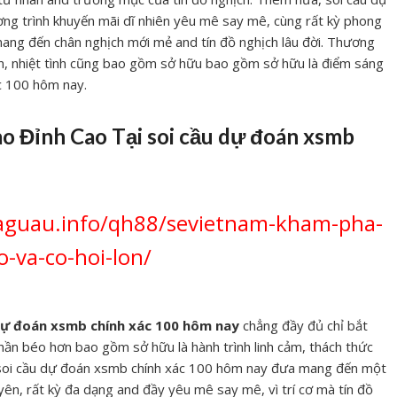
ng trình khuyến mãi dĩ nhiên yêu mê say mê, cùng rất kỳ phong
ng đến chân nghịch mới mẻ and tín đồ nghịch lâu đời. Thương
n, nhiệt tình cũng bao gồm sở hữu bao gồm sở hữu là điểm sáng
c 100 hôm nay.
o Đỉnh Cao Tại soi cầu dự đoán xsmb
uaguau.info/qh88/sevietnam-kham-pha-
o-va-co-hoi-lon/
dự đoán xsmb chính xác 100 hôm nay
chẳng đầy đủ chỉ bắt
hần béo hơn bao gồm sở hữu là hành trình linh cảm, thách thức
soi cầu dự đoán xsmb chính xác 100 hôm nay đưa mang đến một
ên, rất kỳ đa dạng and đầy yêu mê say mê, vì trí cơ mà tín đồ