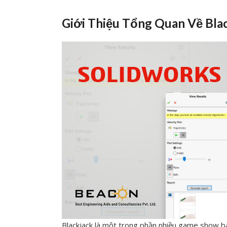
Giới Thiệu Tổng Quan Về Bla
Blackjack là một trong phần nhiều game show bài