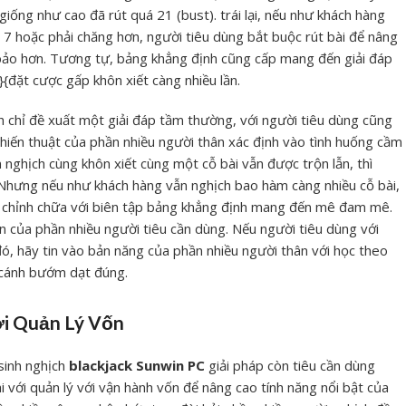
giống như cao đã rút quá 21 (bust). trái lại, nếu như khách hàng
là 7 hoặc phải chăng hơn, người tiêu dùng bắt buộc rút bài để nâng
ảo hơn. Tương tự, bảng khẳng định cũng cấp mang đến giải đáp
}{đặt cược gấp khôn xiết càng nhiều lần.
h chỉ đề xuất một giải đáp tầm thường, với người tiêu dùng cũng
chiến thuật của phần nhiều người thân xác định vào tình huống cầm
n nghịch cùng khôn xiết cùng một cỗ bài vẫn được trộn lẫn, thì
 Nhưng nếu như khách hàng vẫn nghịch bao hàm càng nhiều cỗ bài,
ợc chỉnh chữa với biên tập bảng khẳng định mang đến mê đam mê.
 của phần nhiều người tiêu cần dùng. Nếu người tiêu dùng với
ó, hãy tin vào bản năng của phần nhiều người thân với học theo
 cánh bướm dạt đúng.
ới Quản Lý Vốn
sinh nghịch
blackjack Sunwin PC
giải pháp còn tiêu cần dùng
i với quản lý với vận hành vốn để nâng cao tính năng nổi bật của