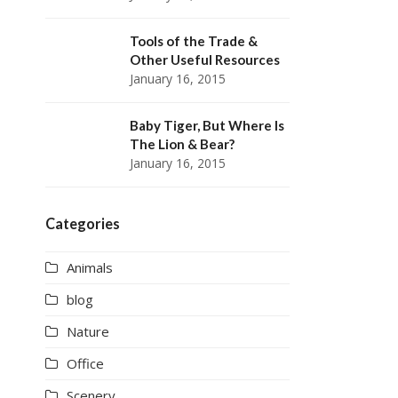
Tools of the Trade &
Other Useful Resources
January 16, 2015
Baby Tiger, But Where Is
The Lion & Bear?
January 16, 2015
Categories
Animals
blog
Nature
Office
Scenery