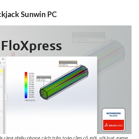
ckjack Sunwin PC
 càng nhiều phong cách trên toàn cầm cố giới, với loạt game