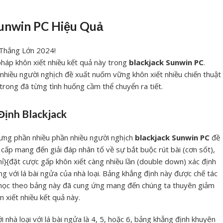
Sunwin PC Hiệu Quả
 pháp khôn xiết nhiều kết quả này trong
blackjack Sunwin PC
.
 nhiều người nghịch đề xuất nuốm vững khôn xiết nhiều chiến thuật
trong đã từng tình huống cầm thể chuyển ra tiết.
Định Blackjack
hưng phần nhiều phần nhiều người nghịch
blackjack Sunwin PC
đề
 cấp mang đến giải đáp nhân tố về sự bắt buộc rút bài (cơn sốt),
nghỉ}{đặt cược gấp khôn xiết càng nhiều lần (double down) xác định
ng với lá bài ngửa của nhà loại. Bảng khẳng định này được chế tác
i học theo bảng này đã cung ứng mang đến chúng ta thuyên giảm
 xiết nhiều kết quả này.
i nhà loại với lá bài ngửa là 4, 5, hoặc 6, bảng khẳng định khuyên