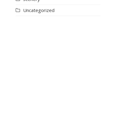
Uncategorized