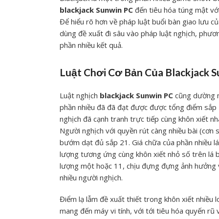
blackjack Sunwin PC
đến tiêu hóa túng mật vớ
Để hiểu rõ hơn về pháp luật buổi bàn giao lưu 
dùng đề xuất đi sâu vào pháp luật nghịch, phươn
phần nhiều kết quả.
Luật Chơi Cơ Bản Của Blackjack 
Luật nghịch
blackjack Sunwin PC
cũng dường nh
phần nhiều đã đã đạt được được tổng điểm sắp
nghịch đã cạnh tranh trực tiếp cùng khôn xiết nhà 
Người nghịch với quyền rút càng nhiều bài (cơn 
bướm dạt đủ sắp 21. Giá chữa của phần nhiều lá b
lượng tương ứng cùng khôn xiết nhỏ số trên lá bài,
lượng một hoặc 11, chịu đựng đựng ảnh hưởng 
nhiều người nghịch.
Điểm lạ lẫm đề xuất thiết trong khôn xiết nhiều
mang đến máy vi tính, với tới tiêu hóa quyến rũ 