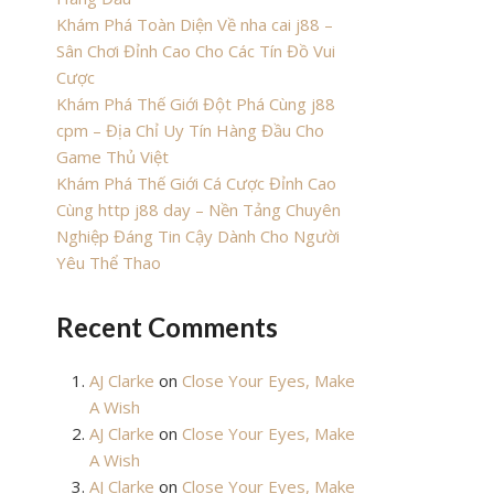
Khám Phá Toàn Diện Về nha cai j88 –
Sân Chơi Đỉnh Cao Cho Các Tín Đồ Vui
Cược
Khám Phá Thế Giới Đột Phá Cùng j88
cpm – Địa Chỉ Uy Tín Hàng Đầu Cho
Game Thủ Việt
Khám Phá Thế Giới Cá Cược Đỉnh Cao
Cùng http j88 day – Nền Tảng Chuyên
Nghiệp Đáng Tin Cậy Dành Cho Người
Yêu Thể Thao
Recent Comments
AJ Clarke
on
Close Your Eyes, Make
A Wish
AJ Clarke
on
Close Your Eyes, Make
A Wish
AJ Clarke
on
Close Your Eyes, Make