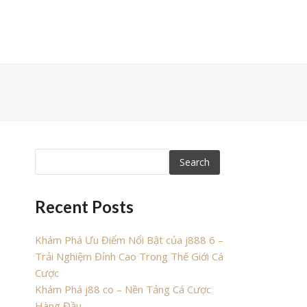
Search
Recent Posts
Khám Phá Ưu Điểm Nổi Bật của j888 6 –
Trải Nghiệm Đỉnh Cao Trong Thế Giới Cá
Cược
Khám Phá j88 co – Nền Tảng Cá Cược
Hàng Đầu