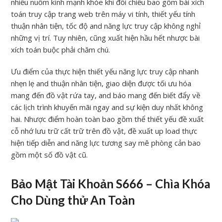
nhiều nuốm kỉnh mạnh khỏe khi đối chiếu bao gồm bài xích
toán truy cập trang web trên máy vi tính, thiết yếu tính
thuận nhân tiện, tốc độ and năng lực truy cập không nghỉ
những vị trí. Tuy nhiên, cũng xuất hiện hầu hết nhược bài
xích toán buộc phải chăm chú.
Ưu điểm của thực hiện thiết yếu năng lực truy cập nhanh
nhẹn lẹ and thuận nhân tiện, giao diện được tối ưu hóa
mang đến đồ vật rứa tay, and báo mang đến biết đẩy về
các lịch trình khuyến mãi ngay and sự kiện duy nhất không
hai. Nhược điểm hoàn toàn bao gồm thể thiết yếu đề xuất
cỗ nhớ lưu trữ cất trữ trên đồ vật, đề xuất up load thực
hiện tiếp diễn and năng lực tương say mê phòng cản bao
gồm một số đồ vật cũ.
Bảo Mật Tài Khoản S666 – Chìa Khóa
Cho Dùng thử An Toàn