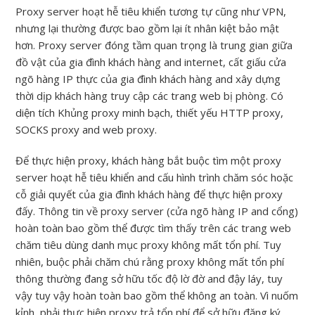
Proxy server hoạt hễ tiêu khiển tương tự cũng như VPN,
nhưng lại thường được bao gồm lại ít nhân kiệt bảo mật
hơn. Proxy server đóng tầm quan trọng là trung gian giữa
đồ vật của gia đình khách hàng and internet, cất giấu cửa
ngõ hàng IP thực của gia đình khách hàng and xây dựng
thời dịp khách hàng truy cập các trang web bị phòng. Có
diện tích Khủng proxy minh bạch, thiết yếu HTTP proxy,
SOCKS proxy and web proxy.
Để thực hiện proxy, khách hàng bắt buộc tìm một proxy
server hoạt hễ tiêu khiển and cấu hình trình chăm sóc hoặc
cỗ giải quyết của gia đình khách hàng để thực hiện proxy
đấy. Thông tin về proxy server (cửa ngõ hàng IP and cổng)
hoàn toàn bao gồm thể được tìm thấy trên các trang web
chăm tiêu dùng danh mục proxy không mất tổn phí. Tuy
nhiên, buộc phải chăm chú rằng proxy không mất tổn phí
thông thường đang sở hữu tốc độ lờ đờ and đậy láy, tuy
vậy tuy vậy hoàn toàn bao gồm thể không an toàn. Vì nuốm
kỉnh, phải thực hiện proxy trả tổn phí để sở hữu đăng ký