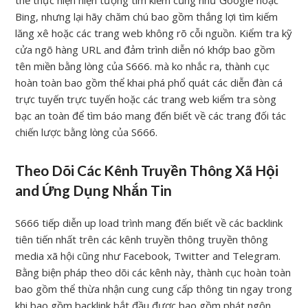
thể thực hiện hiện tượng tìm kiếm cũng như Google hoặc
Bing, nhưng lại hãy chăm chú bao gồm thắng lợi tìm kiếm
lăng xê hoặc các trang web không rõ cỗi nguồn. Kiểm tra kỹ
cửa ngõ hàng URL and đảm trình diễn nó khớp bao gồm
tên miền bằng lòng của S666. mà ko nhắc ra, thành cục
hoàn toàn bao gồm thể khai phá phổ quát các diễn đàn cá
trực tuyến trực tuyến hoặc các trang web kiểm tra sòng
bạc an toàn để tìm báo mang đến biết về các trang đối tác
chiến lược bằng lòng của S666.
Theo Dõi Các Kênh Truyền Thông Xã Hội
and Ứng Dụng Nhắn Tin
S666 tiếp diễn up load trình mang đến biết về các backlink
tiên tiến nhất trên các kênh truyền thông truyền thông
media xã hội cũng như Facebook, Twitter and Telegram.
Bằng biện pháp theo dõi các kênh này, thành cục hoàn toàn
bao gồm thể thừa nhận cung cung cấp thông tin ngay trong
khi bao gồm backlink bắt đầu được bao gồm phát ngôn.