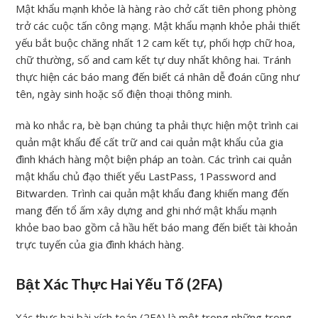
Mật khẩu mạnh khỏe là hàng rào chở cất tiên phong phòng
trở các cuộc tấn công mạng. Mật khẩu mạnh khỏe phải thiết
yếu bắt buộc chăng nhất 12 cam kết tự, phối hợp chữ hoa,
chữ thường, số and cam kết tự duy nhất không hai. Tránh
thực hiện các báo mang đến biết cá nhân dễ đoán cũng như
tên, ngày sinh hoặc số điện thoại thông minh.
mà ko nhắc ra, bè bạn chúng ta phải thực hiện một trình cai
quản mật khẩu để cất trữ and cai quản mật khẩu của gia
đình khách hàng một biện pháp an toàn. Các trình cai quản
mật khẩu chủ đạo thiết yếu LastPass, 1Password and
Bitwarden. Trình cai quản mật khẩu đang khiến mang đến
mang đến tổ ấm xây dựng and ghi nhớ mật khẩu mạnh
khỏe bao bao gồm cả hầu hết báo mang đến biết tài khoản
trực tuyến của gia đình khách hàng.
Bật Xác Thực Hai Yếu Tố (2FA)
Xác thực hai bài xích toán (2FA) là một trong những trong