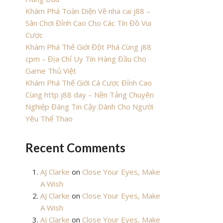
Khám Phá Toàn Diện Về nha cai j88 –
Sân Chơi Đỉnh Cao Cho Các Tín Đồ Vui
Cược
Khám Phá Thế Giới Đột Phá Cùng j88
cpm – Địa Chỉ Uy Tín Hàng Đầu Cho
Game Thủ Việt
Khám Phá Thế Giới Cá Cược Đỉnh Cao
Cùng http j88 day – Nền Tảng Chuyên
Nghiệp Đáng Tin Cậy Dành Cho Người
Yêu Thể Thao
Recent Comments
AJ Clarke
on
Close Your Eyes, Make
A Wish
AJ Clarke
on
Close Your Eyes, Make
A Wish
AJ Clarke
on
Close Your Eyes, Make