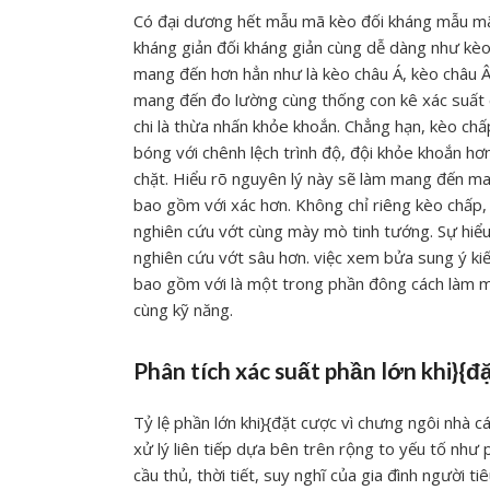
Có đại dương hết mẫu mã kèo đối kháng mẫu mã 
kháng giản đối kháng giản cùng dễ dàng như kèo
mang đến hơn hẳn như là kèo châu Á, kèo châu Â
mang đến đo lường cùng thống con kê xác suất ch
chi là thừa nhấn khỏe khoắn. Chẳng hạn, kèo chấ
bóng với chênh lệch trình độ, đội khỏe khoắn hơ
chặt. Hiểu rõ nguyên lý này sẽ làm mang đến m
bao gồm với xác hơn. Không chỉ riêng kèo chấp,
nghiên cứu vớt cùng mày mò tinh tướng. Sự hiể
nghiên cứu vớt sâu hơn. việc xem bửa sung ý ki
bao gồm với là một trong phần đông cách làm m
cùng kỹ năng.
Phân tích xác suất phần lớn khi}{đ
Tỷ lệ phần lớn khi}{đặt cược vì chưng ngôi nhà c
xử lý liên tiếp dựa bên trên rộng to yếu tố như
cầu thủ, thời tiết, suy nghĩ của gia đình người t