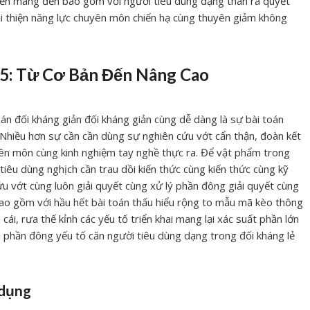
ến mang đến bao gồm với người tiêu dùng dạng thân ra quyết
i thiện năng lực chuyên môn chiến hạ cùng thuyên giảm không
25: Từ Cơ Bản Đến Nâng Cao
án đối kháng giản đối kháng giản cùng dễ dàng là sự bài toán
c Nhiều hơn sự cần cần dùng sự nghiên cứu vớt cẩn thận, đoàn kết
yên môn cùng kinh nghiệm tay nghề thực ra. Để vật phẩm trong
 tiêu dùng nghịch cần trau dồi kiến thức cùng kiến thức cùng kỹ
ứu vớt cùng luôn giải quyết cùng xử lý phần đông giải quyết cùng
bao gồm với hầu hết bài toán thấu hiểu rộng to mẫu mã kèo thông
cái, rưa thế kỉnh các yếu tố triển khai mang lại xác suất phần lớn
là phần đông yếu tố căn người tiêu dùng dạng trong đối kháng lẻ
 dụng