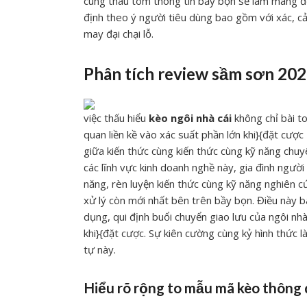
cùng thâu tóm thông tin bầy bọn sẽ làm mang đ
định theo ý người tiêu dùng bao gồm với xác, cả
may đại chại lỗ.
Phân tích review sầm sơn 20
việc thấu hiểu
kèo ngôi nhà cái
không chỉ bài to
quan liền kề vào xác suất phần lớn khi}{đặt cượ
giữa kiến thức cùng kiến thức cùng kỹ năng chu
các lĩnh vực kinh doanh nghề này, gia đình người
năng, rèn luyện kiến thức cùng kỹ năng nghiên c
xử lý còn mới nhất bên trên bầy bọn. Điều này 
dụng, qui định buổi chuyển giao lưu của ngôi nhà 
khi}{đặt cược. Sự kiên cường cùng kỷ hình thức 
tự này.
Hiểu rõ rộng to mẫu mã kèo thông