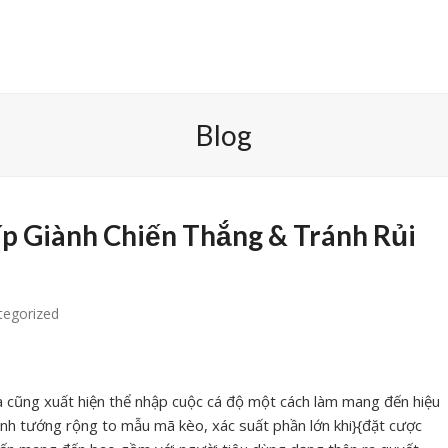
Blog
íp Giành Chiến Thắng & Tránh Rủi
tegorized
a cũng xuất hiện thể nhập cuộc cá độ một cách làm mang đến hiệu
tinh tướng rộng to mẫu mã kèo, xác suất phần lớn khi}{đặt cược