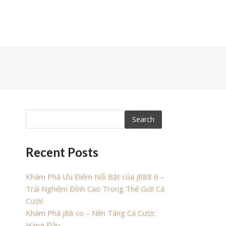
Search
Recent Posts
Khám Phá Ưu Điểm Nổi Bật của j888 6 –
Trải Nghiệm Đỉnh Cao Trong Thế Giới Cá
Cược
Khám Phá j88 co – Nền Tảng Cá Cược
Hàng Đầu