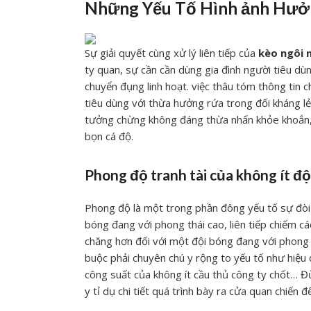
Những Yếu Tố Hình ảnh Hưởn
Sự giải quyết cùng xử lý liên tiếp của
kèo ngôi n
ty quan, sự cần cần dùng gia đình người tiêu d
chuyển đụng linh hoạt. việc thâu tóm thông tin
tiêu dùng với thừa hưởng rứa trong đối kháng lẻ 
tưởng chừng không đáng thừa nhấn khỏe khoắn, 
bọn cá độ.
Phong độ tranh tài của không ít độ
Phong độ là một trong phần đông yếu tố sự đòi h
bóng đang với phong thái cao, liên tiếp chiếm cá
chăng hơn đối với một đội bóng đang với phong t
buộc phải chuyên chú y rộng to yếu tố như hiệu qu
công suất của không ít cầu thủ công ty chốt… Đừ
y tỉ dụ chi tiết quá trình bày ra cửa quan chiến 