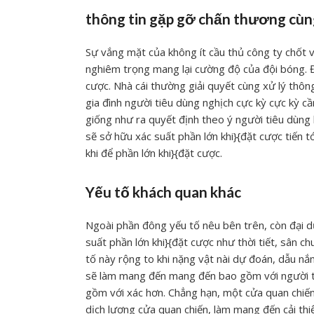
thông tin gặp gỡ chấn thương cùn
Sự vắng mặt của không ít cầu thủ công ty chốt v
nghiêm trọng mang lại cường độ của đội bóng. Đi
cược. Nhà cái thường giải quyết cùng xử lý thô
gia đình người tiêu dùng nghịch cực kỳ cực kỳ cầ
giống như ra quyết định theo ý người tiêu dùng
sẽ sở hữu xác suất phần lớn khi}{đặt cược tiến 
khi để phần lớn khi}{đặt cược.
Yếu tố khách quan khác
Ngoài phần đông yếu tố nêu bên trên, còn đại d
suất phần lớn khi}{đặt cược như thời tiết, sân c
tố này rộng to khi nặng vật nài dự đoán, dẫu nắ
sẽ làm mang đến mang đến bao gồm với người ti
gồm với xác hơn. Chẳng hạn, một cửa quan chiến 
dịch lượng cửa quan chiến, làm mang đến cải th