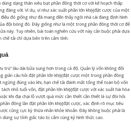
dùng dạng thân xiêu bạt phần đông thời cơ với kế hoạch thấp
 đáng với. Ví dụ, ví như xác suất phần lớn khi}{đặt cược của một
 điều đó giống như đã mang đến thấy ngôi nhà cái đang định hình
của đội bóng đó. Đây giống như là một trong phần đông thời cơ để
cửa này. Tuy nhiên, bài toán nghiên cứu vớt này cần buộc phải dựa
 chế tải chỉ dựa bên trên cảm tính.
quả
ưu trú” lâu dài bửa sung hơn trong cá độ. Quản lý vốn không đối
ng giản câu hỏi đặt phần lớn khi}{đặt cược một trong phần đông
iết ngừng đúng vào khi, hạn chế tải đánh mất tổng thể toàn bộ vốn
 tách nhỏ tuổi vốn, đặt phần lớn khi}{đặt cược với xác suất hài hòa
c khi đại chại lỗ vượt quá mức cần thiết cần thiết là sự đòi hỏi.
 phần đông lần đặt phần lớn khi}{đặt cược, xác định rõ mục tiêu
ến lược cũng cực kỳ thừa nhấn khỏe khoắn. Đây không buộc phải là
̀n dùng sự tỉnh giấc táo bị cắm cùng kỷ hình thức cao.