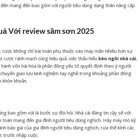
g đến mang đến bao gồm với người tiêu dùng dạng thân nâng cấp
uả Với review sầm sơn 2025
ặt cược không chỉ bài toán phụ thuộc vào may mắn Nhiều hơn sự
ặt cược rành mạch cùng hiệu quả. việc thấu hiểu
kèo ngôi nhà cái
,
 hành vốn hài hòa là phần đông yếu tố quyết định theo ý người
g chuyển giao lưu kinh nghiệm tay nghề trong khoảng phần đông
n khỏe khoắn.
ũng bao gồm với là bước sự đòi hỏi. Nhà cái đáng tin cậy sẽ với
an toàn mang đến gia đình người tiêu dùng nghịch. Hãy mày mò kỹ
nh báo giá của gia đình người tiêu dùng nghịch, rưa thế kỉnh các
úc trước nhập cuộc.