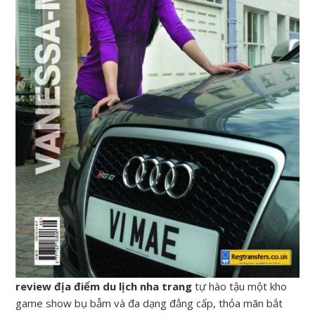
review địa điểm du lịch nha trang
tự hào tậu một kho
game show bụ bẫm và đa dạng đẳng cấp, thỏa mãn bắt