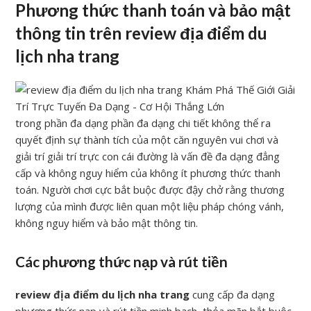
Phương thức thanh toán và bảo mật
thông tin trên review địa điểm du
lịch nha trang
trong phần đa dạng phần đa dạng chi tiết không thể ra
quyết định sự thành tích của một căn nguyên vui chơi và
giải trí giải trí trực con cái đường là vấn đề đa dạng đẳng
cấp và không nguy hiểm của không ít phương thức thanh
toán. Người chơi cực bắt buộc được đậy chở rằng thương
lượng của mình được liên quan một liệu pháp chóng vánh,
không nguy hiểm và bảo mật thông tin.
Các phương thức nạp và rút tiền
review địa điểm du lịch nha trang
cung cấp đa dạng
phương thức nạp và rút tiền minh bạch, thỏa mãn bắt buộc