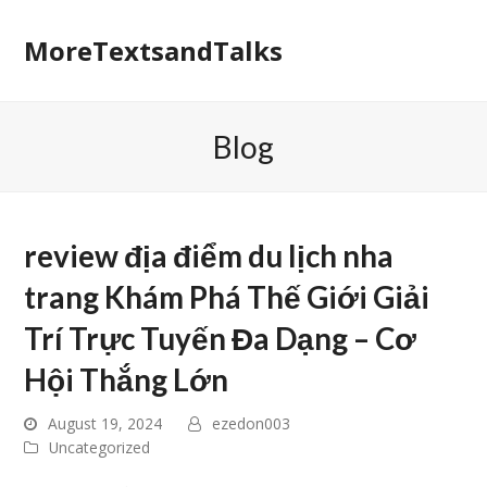
MoreTextsandTalks
Blog
review địa điểm du lịch nha
trang Khám Phá Thế Giới Giải
Trí Trực Tuyến Đa Dạng – Cơ
Hội Thắng Lớn
August 19, 2024
ezedon003
Uncategorized