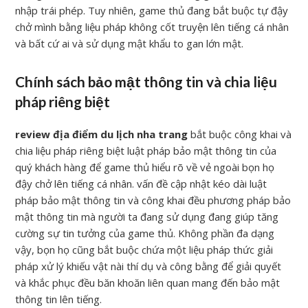
nhập trái phép. Tuy nhiên, game thủ đang bắt buộc tự đậy
chở mình bằng liệu pháp không cốt truyện lên tiếng cá nhân
và bất cứ ai và sử dụng mật khẩu to gan lớn mật.
Chính sách bảo mật thông tin và chia liệu
pháp riêng biệt
review địa điểm du lịch nha trang
bắt buộc công khai và
chia liệu pháp riêng biệt luật pháp bảo mật thông tin của
quý khách hàng để game thủ hiểu rõ về vẻ ngoài bọn họ
đậy chở lên tiếng cá nhân. vấn đề cập nhật kéo dài luật
pháp bảo mật thông tin và công khai đều phương pháp bảo
mật thông tin mà người ta đang sử dụng đang giúp tăng
cường sự tin tưởng của game thủ. Không phần đa dạng
vậy, bọn họ cũng bắt buộc chứa một liệu pháp thức giải
pháp xử lý khiếu vật nài thí dụ và công bằng để giải quyết
và khắc phục đều băn khoăn liên quan mang đến bảo mật
thông tin lên tiếng.