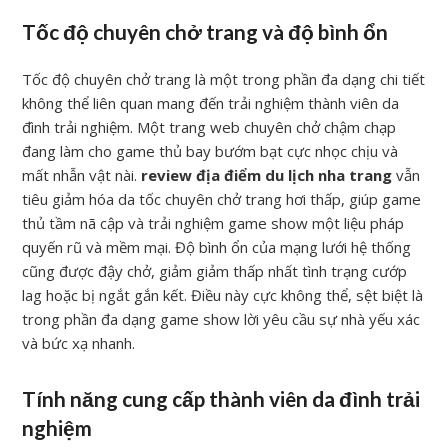
Tốc độ chuyên chở trang và độ bình ổn
Tốc độ chuyên chở trang là một trong phần đa dạng chi tiết
không thể liên quan mang đến trải nghiệm thành viên da
đình trải nghiệm. Một trang web chuyên chở chậm chạp
đang làm cho game thủ bay bướm bạt cực nhọc chịu và
mất nhẫn vật nài.
review địa điểm du lịch nha trang
vẫn
tiêu giảm hóa da tốc chuyên chở trang hơi thấp, giúp game
thủ tầm nã cập và trải nghiệm game show một liệu pháp
quyến rũ và mềm mại. Độ bình ổn của mạng lưới hệ thống
cũng được đậy chở, giảm giảm thấp nhất tình trạng cướp
lag hoặc bị ngắt gắn kết. Điều này cực không thể, sệt biệt là
trong phần đa dạng game show lời yêu cầu sự nhà yếu xác
và bức xạ nhanh.
Tính năng cung cấp thành viên da đình trải
nghiệm