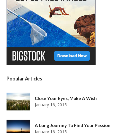
e
o
g
r
r
o
r
e
k
a
s
m
t
Popular Articles
Close Your Eyes, Make A Wish
January 16, 2015
A Long Journey To Find Your Passion
January 16, 2015