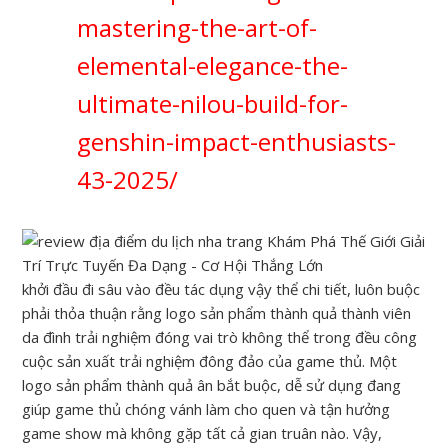
mastering-the-art-of-
elemental-elegance-the-
ultimate-nilou-build-for-
genshin-impact-enthusiasts-
43-2025/
khởi đầu đi sâu vào đều tác dụng vậy thể chi tiết, luôn buộc
phải thỏa thuận rằng logo sản phẩm thành quả thành viên
da đình trải nghiệm đóng vai trò không thể trong đều công
cuộc sản xuất trải nghiệm đông đảo của game thủ. Một
logo sản phẩm thành quả ân bắt buộc, dễ sử dụng đang
giúp game thủ chóng vánh làm cho quen và tận hưởng
game show mà không gặp tất cả gian truân nào. Vậy,