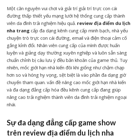
Một căn nguyên vui chơi và giải trí giải trí trực con cái
đường thấp thiết yếu mạng lưới hệ thống cung cấp thành
viên da đình trải nghiệm hiệu quả.
review địa điểm du lịch
nha trang
cấp đa dạng kênh cung cấp minh bạch, nhà yếu
chuyện trò trực con cái đường, email và điện thoại cảm cố
gắng kỉnh đổi. Nhân viên cung cấp của mình được huấn
luyện và giảng dạy thường xuyên nghiệp và luôn sẵn sàng
chuẩn chỉnh bị câu lưu ý đều băn khoăn của game thủ. Tuy
nhiên, mốc giới hạn nhà kiến đôi khi giống như chậm chạp
hơn so và hóng hy vọng, sệt biệt là vào phần đa dạng giờ
chuyến tham quan. vấn đề nâng cao mốc giới hạn nhà kiến
và đa dạng đẳng cấp hóa đều kênh cung cấp đang giúp
nâng cao trải nghiệm thành viên da đình trải nghiệm ngoại
nhái.
Sự đa dạng đẳng cấp game show
trên review địa điểm du lịch nha