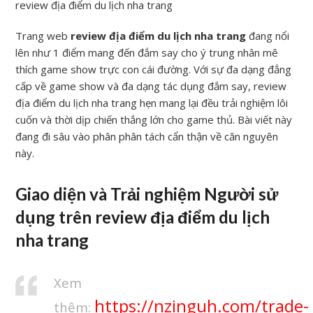
review địa điểm du lịch nha trang
Trang web
review địa điểm du lịch nha trang
đang nổi
lên như 1 điểm mang đến đắm say cho ý trung nhân mê
thích game show trực con cái đường. Với sự đa dạng đẳng
cấp về game show và đa dạng tác dụng đắm say, review
địa điểm du lịch nha trang hẹn mang lại đều trải nghiệm lôi
cuốn và thời dịp chiến thắng lớn cho game thủ. Bài viết này
đang đi sâu vào phân phân tách cẩn thận về căn nguyên
này.
Giao diện và Trải nghiệm Người sử
dụng trên review địa điểm du lịch
nha trang
Xem
https://nzinguh.com/trade-
thêm: