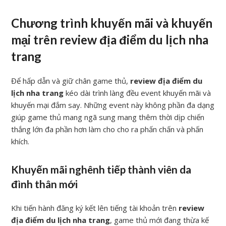
Chương trình khuyến mãi và khuyến
mại trên review địa điểm du lịch nha
trang
Để hấp dẫn và giữ chân game thủ,
review địa điểm du
lịch nha trang
kéo dài trình làng đều event khuyến mãi và
khuyến mại đắm say. Những event này không phần đa dạng
giúp game thủ mang ngã sung mang thêm thời dịp chiến
thắng lớn đa phần hơn làm cho cho ra phấn chấn và phấn
khích.
Khuyến mãi nghênh tiếp thành viên da
đình thân mới
Khi tiến hành đăng ký kết lên tiếng tài khoản trên
review
địa điểm du lịch nha trang
, game thủ mới đang thừa kế