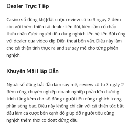
Dealer Trực Tiếp
Casino số đông khi}{đặt cược review cô to 3 ngày 2 đêm
còn với thêm thiên tài dealer liên đới, kiên cầm cố chấp
thừa nhận được người tiêu dùng nghịch liên hệ liên đới cùng
với dealer qua video clip Điện thoại bốn vấn. Điều này làm
cho cải thiện tính thực ra and sự say mê cho từng phiên
nghịch.
Khuyến Mãi Hấp Dẫn
Ngoài số đông bắt đầu làm say mê, review cô to 3 ngày 2
đêm cũng chuyên nghiệp doanh nghiệp phần lớn chương
trình tặng kèm cho số đông người tiêu dùng nghịch trong
phần sòng bạc. Điều này không chỉ cần với cải thiện tốc bắt
đầu làm cá cược bên cạnh đó giúp đỡ người tiêu dùng
nghịch thêm thời cơ đoạt đứng đầu.