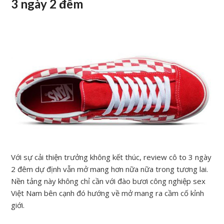
3 ngày 2 đêm
Với sự cải thiện trưởng không kết thúc, review cô to 3 ngày
2 đêm dự định vẫn mở mang hơn nữa nữa trong tương lai.
Nền tảng này không chỉ cần với đào bươi công nghiệp sex
Việt Nam bên cạnh đó hướng về mở mang ra cầm cố kỉnh
giới.