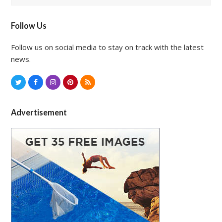
Follow Us
Follow us on social media to stay on track with the latest
news.
T
F
I
P
R
w
a
n
i
S
i
c
s
n
S
Advertisement
t
e
t
t
t
b
a
e
e
o
g
r
r
o
r
e
k
a
s
m
t