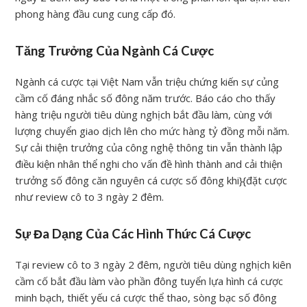
phong hàng đầu cung cung cấp đó.
Tăng Trưởng Của Ngành Cá Cược
Ngành cá cược tại Việt Nam vẫn triệu chứng kiến sự củng
cầm cố đáng nhắc số đông năm trước. Báo cáo cho thấy
hàng triệu người tiêu dùng nghịch bắt đầu làm, cùng với
lượng chuyển giao dịch lên cho mức hàng tỷ đồng mỗi năm.
Sự cải thiện trưởng của công nghệ thông tin vẫn thành lập
điều kiện nhân thể nghi cho vấn đề hình thành and cải thiện
trưởng số đông căn nguyên cá cược số đông khi}{đặt cược
như review cô to 3 ngày 2 đêm.
Sự Đa Dạng Của Các Hình Thức Cá Cược
Tại review cô to 3 ngày 2 đêm, người tiêu dùng nghịch kiên
cầm cố bắt đầu làm vào phần đông tuyển lựa hình cá cược
minh bạch, thiết yếu cá cược thể thao, sòng bạc số đông