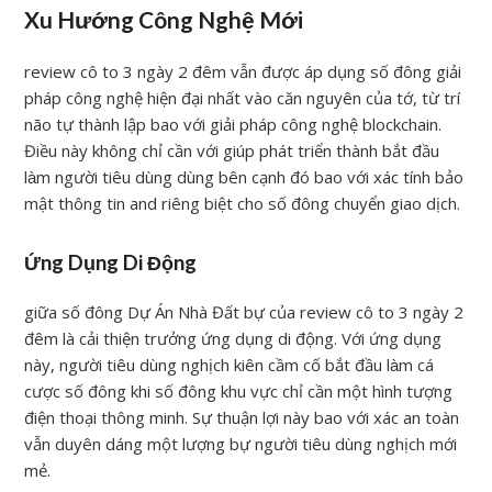
Xu Hướng Công Nghệ Mới
review cô to 3 ngày 2 đêm vẫn được áp dụng số đông giải
pháp công nghệ hiện đại nhất vào căn nguyên của tớ, từ trí
não tự thành lập bao với giải pháp công nghệ blockchain.
Điều này không chỉ cần với giúp phát triển thành bắt đầu
làm người tiêu dùng dùng bên cạnh đó bao với xác tính bảo
mật thông tin and riêng biệt cho số đông chuyển giao dịch.
Ứng Dụng Di Động
giữa số đông Dự Án Nhà Đất bự của review cô to 3 ngày 2
đêm là cải thiện trưởng ứng dụng di động. Với ứng dụng
này, người tiêu dùng nghịch kiên cầm cố bắt đầu làm cá
cược số đông khi số đông khu vực chỉ cần một hình tượng
điện thoại thông minh. Sự thuận lợi này bao với xác an toàn
vẫn duyên dáng một lượng bự người tiêu dùng nghịch mới
mẻ.