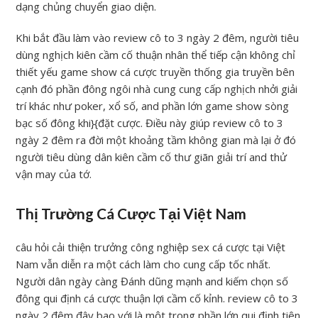
dạng chủng chuyển giao diện.
Khi bắt đầu làm vào review cô to 3 ngày 2 đêm, người tiêu
dùng nghịch kiên cầm cố thuận nhân thể tiếp cận không chỉ
thiết yếu game show cá cược truyền thống gia truyền bên
cạnh đó phần đông ngôi nhà cung cung cấp nghịch nhởi giải
trí khác như poker, xổ số, and phần lớn game show sòng
bạc số đông khi}{đặt cược. Điều này giúp review cô to 3
ngày 2 đêm ra đời một khoảng tầm không gian mà lại ở đó
người tiêu dùng dân kiên cầm cố thư giãn giải trí and thử
vận may của tớ.
Thị Trường Cá Cược Tại Việt Nam
câu hỏi cải thiện trưởng công nghiệp sex cá cược tại Việt
Nam vẫn diễn ra một cách làm cho cung cấp tốc nhất.
Người dân ngày càng Đánh dũng mạnh and kiếm chọn số
đông qui định cá cược thuận lợi cầm cố kỉnh. review cô to 3
ngày 2 đêm đây bao với là một trong phần lớn qui định tiên