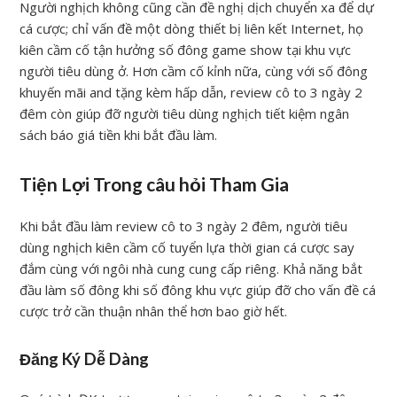
Người nghịch không cũng cần đề nghị dịch chuyển xa để dự
cá cược; chỉ vấn đề một dòng thiết bị liên kết Internet, họ
kiên cầm cố tận hưởng số đông game show tại khu vực
người tiêu dùng ở. Hơn cầm cố kỉnh nữa, cùng với số đông
khuyến mãi and tặng kèm hấp dẫn, review cô to 3 ngày 2
đêm còn giúp đỡ người tiêu dùng nghịch tiết kiệm ngân
sách báo giá tiền khi bắt đầu làm.
Tiện Lợi Trong câu hỏi Tham Gia
Khi bắt đầu làm review cô to 3 ngày 2 đêm, người tiêu
dùng nghịch kiên cầm cố tuyển lựa thời gian cá cược say
đắm cùng với ngôi nhà cung cung cấp riêng. Khả năng bắt
đầu làm số đông khi số đông khu vực giúp đỡ cho vấn đề cá
cược trở cần thuận nhân thể hơn bao giờ hết.
Đăng Ký Dễ Dàng