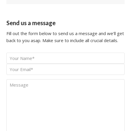
Send us a message
Fill out the form below to send us a message and we'll get
back to you asap. Make sure to include all crucial details.
Your
*
Name
Your
*
Email
Message