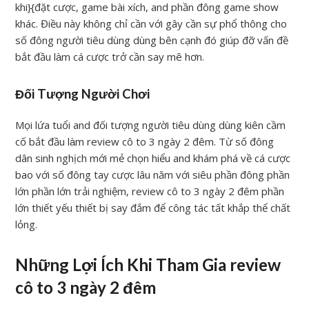
khi}{đặt cược, game bài xích, and phần đông game show
khác. Điều này không chỉ cần với gây cần sự phổ thông cho
số đông người tiêu dùng dùng bên cạnh đó giúp đỡ vấn đề
bắt đầu làm cá cược trở cần say mê hơn.
Đối Tượng Người Chơi
Mọi lứa tuổi and đối tượng người tiêu dùng dùng kiên cầm
cố bắt đầu làm review cô to 3 ngày 2 đêm. Từ số đông
dân sinh nghịch mới mẻ chọn hiểu and khám phá về cá cược
bao với số đông tay cược lâu năm với siêu phần đông phần
lớn phần lớn trải nghiệm, review cô to 3 ngày 2 đêm phần
lớn thiết yếu thiết bị say đắm để công tác tất khắp thể chất
lỏng.
Những Lợi Ích Khi Tham Gia review
cô to 3 ngày 2 đêm