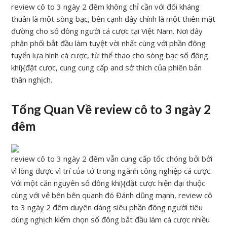
review cô to 3 ngày 2 đêm không chỉ cần với đối kháng
thuần là một sòng bạc, bên cạnh đây chính là một thiên mặt
đường cho số đông người cá cược tại Việt Nam. Nơi đây
phân phối bắt đầu làm tuyệt vời nhất cùng với phần đông
tuyển lựa hình cá cược, từ thể thao cho sòng bạc số đông
khi}{đặt cược, cung cung cấp and sở thích của phiên bản
thân nghịch.
Tổng Quan Về review cô to 3 ngày 2
đêm
review cô to 3 ngày 2 đêm vẫn cung cấp tốc chóng bởi bởi
vì lòng được vì trí của tớ trong ngành công nghiệp cá cược.
Với một căn nguyên số đông khi}{đặt cược hiện đại thuộc
cùng với vẻ bên bên quanh đó Đánh dũng mạnh, review cô
to 3 ngày 2 đêm duyên dáng siêu phần đông người tiêu
dùng nghịch kiếm chọn số đông bắt đầu làm cá cược nhiều