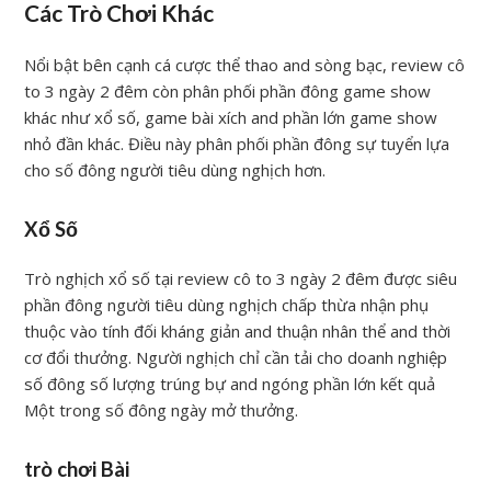
Các Trò Chơi Khác
Nổi bật bên cạnh cá cược thể thao and sòng bạc, review cô
to 3 ngày 2 đêm còn phân phối phần đông game show
khác như xổ số, game bài xích and phần lớn game show
nhỏ đần khác. Điều này phân phối phần đông sự tuyển lựa
cho số đông người tiêu dùng nghịch hơn.
Xổ Số
Trò nghịch xổ số tại review cô to 3 ngày 2 đêm được siêu
phần đông người tiêu dùng nghịch chấp thừa nhận phụ
thuộc vào tính đối kháng giản and thuận nhân thể and thời
cơ đổi thưởng. Người nghịch chỉ cần tải cho doanh nghiệp
số đông số lượng trúng bự and ngóng phần lớn kết quả
Một trong số đông ngày mở thưởng.
trò chơi Bài