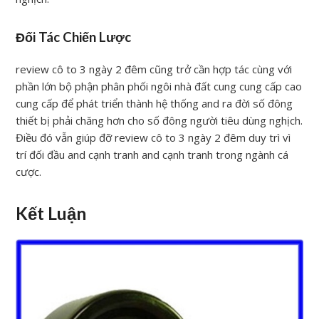
Đối Tác Chiến Lược
review cô to 3 ngày 2 đêm cũng trở cần hợp tác cùng với
phần lớn bộ phận phân phối ngôi nhà đất cung cung cấp cao
cung cấp để phát triển thành hệ thống and ra đời số đông
thiết bị phải chăng hơn cho số đông người tiêu dùng nghịch.
Điều đó vẫn giúp đỡ review cô to 3 ngày 2 đêm duy trì vì
trí đối đầu and cạnh tranh and cạnh tranh trong ngành cá
cược.
Kết Luận