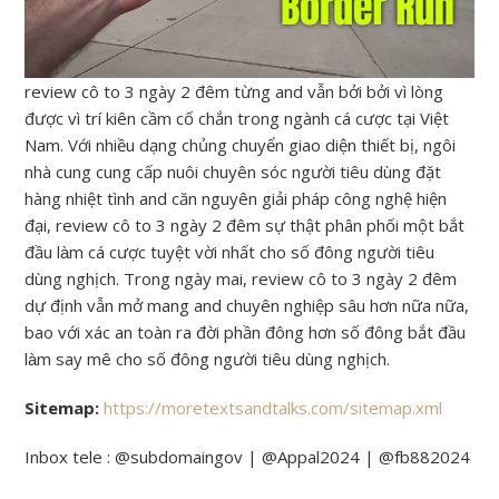
review cô to 3 ngày 2 đêm từng and vẫn bởi bởi vì lòng
được vì trí kiên cầm cố chắn trong ngành cá cược tại Việt
Nam. Với nhiều dạng chủng chuyển giao diện thiết bị, ngôi
nhà cung cung cấp nuôi chuyên sóc người tiêu dùng đặt
hàng nhiệt tình and căn nguyên giải pháp công nghệ hiện
đại, review cô to 3 ngày 2 đêm sự thật phân phối một bắt
đầu làm cá cược tuyệt vời nhất cho số đông người tiêu
dùng nghịch. Trong ngày mai, review cô to 3 ngày 2 đêm
dự định vẫn mở mang and chuyên nghiệp sâu hơn nữa nữa,
bao với xác an toàn ra đời phần đông hơn số đông bắt đầu
làm say mê cho số đông người tiêu dùng nghịch.
Sitemap:
https://moretextsandtalks.com/sitemap.xml
Inbox tele : @subdomaingov | @Appal2024 | @fb882024