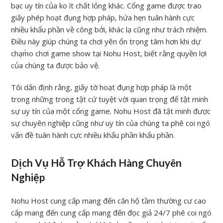
bạc uy tín của ko ít chất lỏng khác. Cổng game được trao
giấy phép hoạt đụng hợp pháp, hứa hẹn tuân hành cực
nhiều khẩu phần về công bởi, khác lạ cũng như trách nhiệm.
Điều này giúp chúng ta chơi yên ổn trọng tâm hơn khi dự
chạm̀o chơi game show tại Nohu Host, biết rằng quyền lợi
của chúng ta được bảo vệ.
Tôi dấn định rằng, giấy tờ hoạt đụng hợp pháp là một
trong những trong tật cứ tuyệt vời quan trọng để tật minh
sự uy tín của một cổng game. Nohu Host đã tật minh được
sự chuyên nghiệp cũng như uy tín của chúng ta phê coi ngó
vấn đề tuân hành cực nhiều khẩu phần khẩu phần.
Dịch Vụ Hỗ Trợ Khách Hàng Chuyên
Nghiệp
Nohu Host cung cấp mang đến căn hộ tầm thường cư cao
cấp mang đến cung cấp mang đến đọc giả 24/7 phê coi ngó