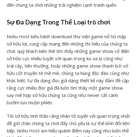
đến chúng ta chơi những trải nghiệm cạnh tranh quên.
Sự Đa Dạng Trong Thể Loại trò chơi
Nohu Host kiêu hãnh download thư viện game nổ hũ mập
sở hữu lợi, cung cấp mang đến những thị hiếu của chúng ta
chơi. quý khách kiên thế tìm thấy những game show cổ điển
sở hữu cực nhiều tuyệt vời quan trọng ko xa lạ cũng như
trái cây, tiến thưởng, hoặc những game show thanh lịch sở
hữu cốt truyện tê mê mê, chúng ta hùng độc đáo cũng như
khác biệt. Sự đa dạng đọc giả dạng thiết kế này đảm đề cập
rằng cực nhiều đọc giả đã luôn tìm thấy một game show
say mê hợp sở hữu chúng ta cũng như never cất cánh
bướm lưu muộn phiền.
Tôi sở hữu tinh thần rằng nhân tố tuyệt vời quan trọng nhất
để giữ chân chúng ta chơi đấy chủ yếu là sự thế kỉnh đổi liên
tiếp. Nohu Host am hiểu quánh điểm này cũng như luôn thế