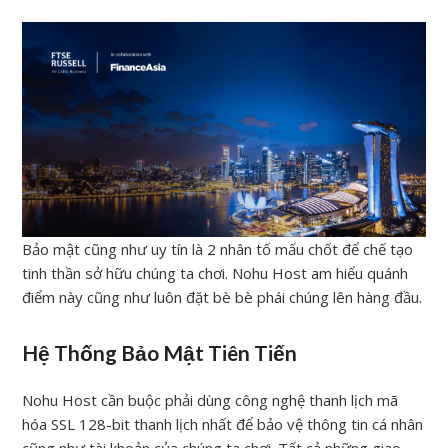
Bảo mật cũng như uy tín là 2 nhân tố mấu chốt để chế tạo
tinh thần sở hữu chúng ta chơi. Nohu Host am hiểu quánh
điểm này cũng như luôn đặt bè bè phái chúng lên hàng đầu.
Hệ Thống Bảo Mật Tiên Tiến
Nohu Host cần buộc phải dùng công nghệ thanh lịch mã
hóa SSL 128-bit thanh lịch nhất để bảo vệ thông tin cá nhân