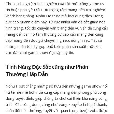
Theo kinh nghiệm kinh nghiệm của tôi, một cổng game uy
tín buộc phải yêu cầu lưu trọng tâm mang đến trải nghiệm
khách hàng hàng. Nohu Host đã trải loại dung dịch lượng
cực cao quánh điểm này, từ cực nhiều vấn đề cắt giảm hóa
hình trạng, tốc độ chuyển vận trang đến vụ vấn đề cung cấp
mang đến căn hộ tầm thường cư cao cấp mang đến cung
cấp mang đến đọc giả chuyên nghiệp, nồng nhiệt. Tất cả
những nhân tố này góp phổ biến phần sản xuất một khu
vực đất chơi game show độc lập, uy tín.
Tính Năng Đặc Sắc cũng như Phần
Thưởng Hấp Dẫn
Nohu Host chẳng những sở hữu đến những game show nổ
hũ tê mê mê hơn nữa cung cấp mang đến phong phú công
dụng tuyệt đỉnh, giúp chúng ta chơi cải thiện khả năng công
trình. Các công dụng cũng như vòng xoay ko tính giá thành,
nhân đôi tiền thưởng, tuyệt vời quan trọng tuyệt vời… được