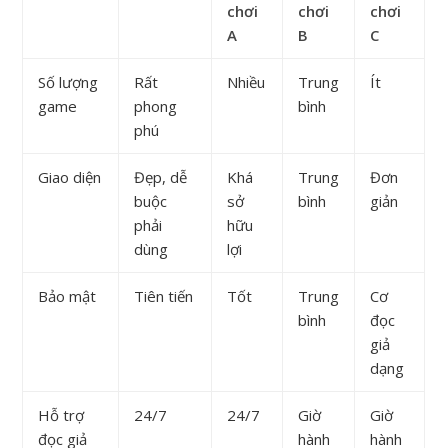
chơi
chơi
chơi
A
B
C
Số lượng
Rất
Nhiều
Trung
Ít
game
phong
bình
phú
Giao diện
Đẹp, dễ
Khá
Trung
Đơn
buộc
sở
bình
giản
phải
hữu
dùng
lợi
Bảo mật
Tiên tiến
Tốt
Trung
Cơ
bình
đọc
giả
dạng
Hỗ trợ
24/7
24/7
Giờ
Giờ
đọc giả
hành
hành