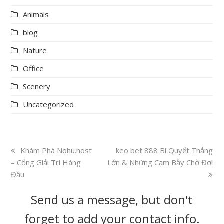
Animals
blog
Nature
Office
Scenery
Uncategorized
previous
Khám Phá Nohu.host
next
keo bet 888 Bí Quyết Thắng
– Cổng Giải Trí Hàng
post:
Lớn & Những Cạm Bẫy Chờ Đợi
post:
Đầu
Send us a message, but don't
forget to add your contact info.