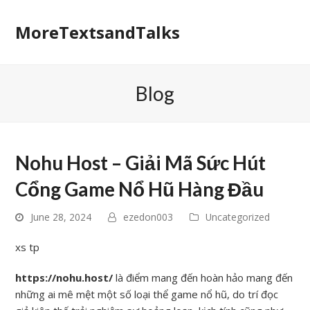
MoreTextsandTalks
Blog
Nohu Host – Giải Mã Sức Hút
Cổng Game Nổ Hũ Hàng Đầu
June 28, 2024
ezedon003
Uncategorized
xs tp
https://nohu.host/
là điểm mang đến hoàn hảo mang đến
những ai mê mệt một số loại thể game nổ hũ, do trí đọc