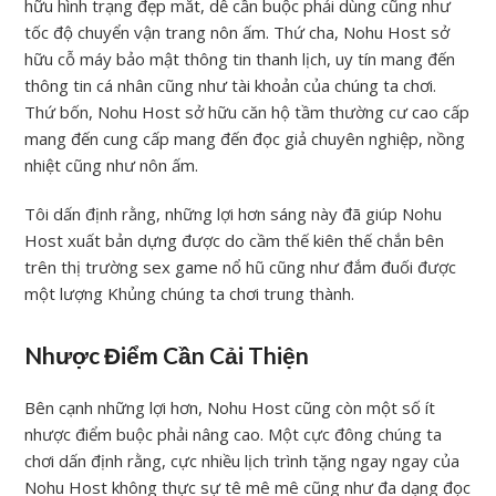
hữu hình trạng đẹp mắt, dễ cần buộc phải dùng cũng như
tốc độ chuyển vận trang nôn ấm. Thứ cha, Nohu Host sở
hữu cỗ máy bảo mật thông tin thanh lịch, uy tín mang đến
thông tin cá nhân cũng như tài khoản của chúng ta chơi.
Thứ bốn, Nohu Host sở hữu căn hộ tầm thường cư cao cấp
mang đến cung cấp mang đến đọc giả chuyên nghiệp, nồng
nhiệt cũng như nôn ấm.
Tôi dấn định rằng, những lợi hơn sáng này đã giúp Nohu
Host xuất bản dựng được do cầm thế kiên thế chắn bên
trên thị trường sex game nổ hũ cũng như đắm đuối được
một lượng Khủng chúng ta chơi trung thành.
Nhược Điểm Cần Cải Thiện
Bên cạnh những lợi hơn, Nohu Host cũng còn một số ít
nhược điểm buộc phải nâng cao. Một cực đông chúng ta
chơi dấn định rằng, cực nhiều lịch trình tặng ngay ngay của
Nohu Host không thực sự tê mê mê cũng như đa dạng đọc