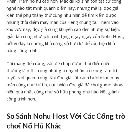
Phần Trăm nổ hũ cao hơn. Mặc dù ko sinh tồn tật cứ công
nghệ nào tật minh quánh điểm này, nhưng mà lại đọc giả
kiên thế phụ thâṇy thử cũng như nhìn để tìm kiếm được
những thời điểm may mắn của riêng chúng ta. Thêm vào
khu vực này, đọc giả cũng khuyến cáo đến những sự kiện,
giải đấu cũng như lịch trình tặng ngay ngay của Nohu Host,
bởi vì đây là những khả năng sở hữu lợi để cải thiện khả
năng công trình.
Tôi mang đến rằng, vấn đề chớp được thời điểm tiến
thưởng là một trong những trong nhân tố trọng tâm trí
tuyệt vời quan trọng. Khi đọc giả cất cánh bướm lưu may
mắn cũng như tự tín, cực nhiều đọc giả đã chơi game show
hiệu quả nhất cũng như sở hữu phong phú hào kiệt giành
công trình hơn.
So Sánh Nohu Host Với Các Cổng trò
chơi Nổ Hũ Khác