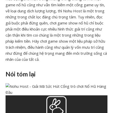
game nổ hũ cũng như vẫn tìm kiếm một cổng game uy tín,
về loại dung dịch lượng lượng, thì Nohu Host là một trong
những trong chắt lọc đáng chú trọng tâm. Tuy nhiên, đọc
giả buộc phải đừng quên, chơi game show nổ hũ chỉ buộc
phải một điều khoản cực nhiều hình thức giải trí cũng như
cận thận khi tìm coi chúng là một trong những trong liệu
pháp kiếm tiền. Hãy chơi game show một liệu pháp sở hữu
trách nhiệm, điều hành cũng như quản lý vốn mưu trí cũng
như đừng để chúng hệ trọng mang đến môi trường sống cá
nhân của của tất cả.
Nói tóm lại