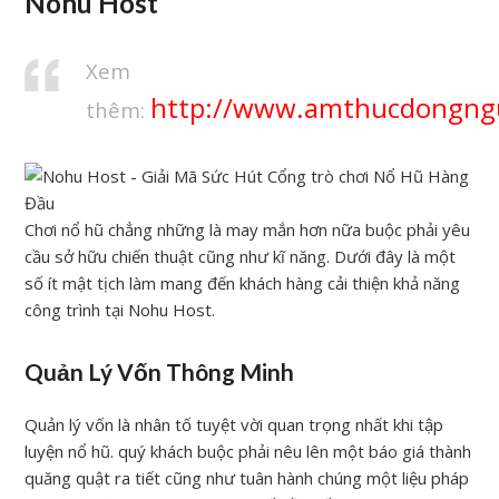
Nohu Host
Xem
http://www.amthucdongng
thêm:
Chơi nổ hũ chẳng những là may mắn hơn nữa buộc phải yêu
cầu sở hữu chiến thuật cũng như kĩ năng. Dưới đây là một
số ít mật tịch làm mang đến khách hàng cải thiện khả năng
công trình tại Nohu Host.
Quản Lý Vốn Thông Minh
Quản lý vốn là nhân tố tuyệt vời quan trọng nhất khi tập
luyện nổ hũ. quý khách buộc phải nêu lên một báo giá thành
quăng quật ra tiết cũng như tuân hành chúng một liệu pháp