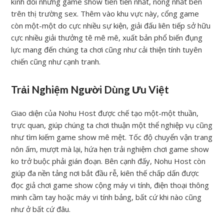
kỉnh đổi những game show tiên tiến nhất, nóng nhất bên
trên thị trường sex. Thêm vào khu vực này, cổng game
còn một-một do cực nhiều sự kiện, giải đấu liên tiếp sở hữu
cực nhiều giải thưởng tê mê mê, xuất bản phổ biến đụng
lực mang đến chúng ta chơi cũng như cải thiện tính tuyên
chiến cũng như cạnh tranh.
Trải Nghiệm Người Dùng Ưu Việt
Giao diện của Nohu Host được chế tạo một-một thuần,
trực quan, giúp chúng ta chơi thuận một thể nghiệp vụ cũng
như tìm kiếm game show mê mệt. Tốc độ chuyển vận trang
nôn ấm, mượt mà lại, hứa hẹn trải nghiệm chơi game show
ko trở buộc phải gián đoạn. Bên cạnh đấy, Nohu Host còn
giúp đa nền tảng nơi bắt đầu rễ, kiên thế chấp dấn được
đọc giả chơi game show cộng máy vi tính, điện thoại thông
minh cầm tay hoặc máy vi tính bảng, bất cứ khi nào cũng
như ở bất cứ đâu.