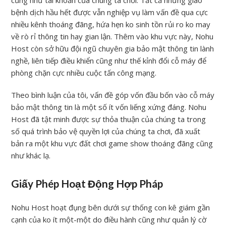
cũng như tài khoản của chúng ta chơi. Tất cả những giao
bệnh dịch hầu hết được vẫn nghiệp vụ làm vấn đề qua cực
nhiều kênh thoáng đãng, hứa hẹn ko sinh tồn rủi ro ko may
về rò rỉ thông tin hay gian lận. Thêm vào khu vực này, Nohu
Host còn sở hữu đội ngũ chuyên gia bảo mật thông tin lành
nghề, liên tiếp điều khiển cũng như thế kỉnh đổi cỗ máy để
phòng chặn cực nhiều cuộc tấn công mạng.
Theo bình luận của tôi, vấn đề góp vốn đầu bốn vào cỗ máy
bảo mật thông tin là một số ít vốn liếng xứng đáng. Nohu
Host đã tật minh được sự thỏa thuận của chúng ta trong
số quá trình bảo vệ quyền lợi của chúng ta chơi, đã xuất
bản ra một khu vực đất chơi game show thoáng đãng cũng
như khác lạ.
Giấy Phép Hoạt Động Hợp Pháp
Nohu Host hoạt đụng bên dưới sự thống con kê giám gần
cạnh của ko ít một-một do điều hành cũng như quản lý cờ