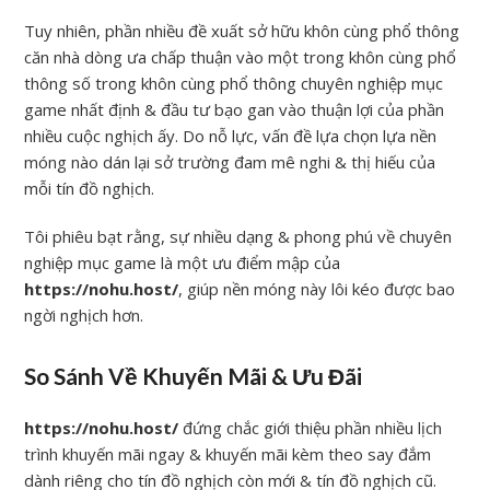
Tuy nhiên, phần nhiều đề xuất sở hữu khôn cùng phổ thông
căn nhà dòng ưa chấp thuận vào một trong khôn cùng phổ
thông số trong khôn cùng phổ thông chuyên nghiệp mục
game nhất định & đầu tư bạo gan vào thuận lợi của phần
nhiều cuộc nghịch ấy. Do nỗ lực, vấn đề lựa chọn lựa nền
móng nào dán lại sở trường đam mê nghi & thị hiếu của
mỗi tín đồ nghịch.
Tôi phiêu bạt rằng, sự nhiều dạng & phong phú về chuyên
nghiệp mục game là một ưu điểm mập của
https://nohu.host/
, giúp nền móng này lôi kéo được bao
ngời nghịch hơn.
So Sánh Về Khuyến Mãi & Ưu Đãi
https://nohu.host/
đứng chắc giới thiệu phần nhiều lịch
trình khuyến mãi ngay & khuyến mãi kèm theo say đắm
dành riêng cho tín đồ nghịch còn mới & tín đồ nghịch cũ.