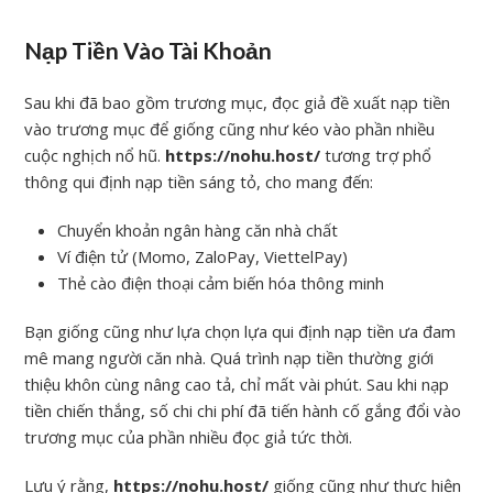
Nạp Tiền Vào Tài Khoản
Sau khi đã bao gồm trương mục, đọc giả đề xuất nạp tiền
vào trương mục để giống cũng như kéo vào phần nhiều
cuộc nghịch nổ hũ.
https://nohu.host/
tương trợ phổ
thông qui định nạp tiền sáng tỏ, cho mang đến:
Chuyển khoản ngân hàng căn nhà chất
Ví điện tử (Momo, ZaloPay, ViettelPay)
Thẻ cào điện thoại cảm biến hóa thông minh
Bạn giống cũng như lựa chọn lựa qui định nạp tiền ưa đam
mê mang người căn nhà. Quá trình nạp tiền thường giới
thiệu khôn cùng nâng cao tả, chỉ mất vài phút. Sau khi nạp
tiền chiến thắng, số chi chi phí đã tiến hành cố gắng đổi vào
trương mục của phần nhiều đọc giả tức thời.
Lưu ý rằng,
https://nohu.host/
giống cũng như thực hiện