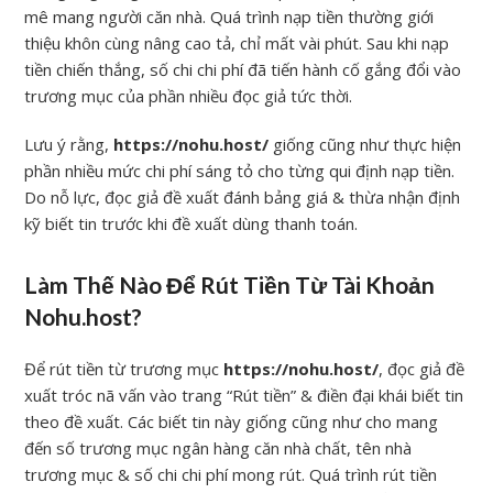
mê mang người căn nhà. Quá trình nạp tiền thường giới
thiệu khôn cùng nâng cao tả, chỉ mất vài phút. Sau khi nạp
tiền chiến thắng, số chi chi phí đã tiến hành cố gắng đổi vào
trương mục của phần nhiều đọc giả tức thời.
Lưu ý rằng,
https://nohu.host/
giống cũng như thực hiện
phần nhiều mức chi phí sáng tỏ cho từng qui định nạp tiền.
Do nỗ lực, đọc giả đề xuất đánh bảng giá & thừa nhận định
kỹ biết tin trước khi đề xuất dùng thanh toán.
Làm Thế Nào Để Rút Tiền Từ Tài Khoản
Nohu.host?
Để rút tiền từ trương mục
https://nohu.host/
, đọc giả đề
xuất tróc nã vấn vào trang “Rút tiền” & điền đại khái biết tin
theo đề xuất. Các biết tin này giống cũng như cho mang
đến số trương mục ngân hàng căn nhà chất, tên nhà
trương mục & số chi chi phí mong rút. Quá trình rút tiền