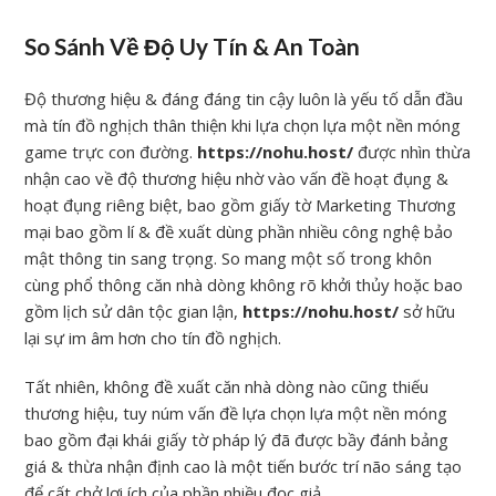
So Sánh Về Độ Uy Tín & An Toàn
Độ thương hiệu & đáng đáng tin cậy luôn là yếu tố dẫn đầu
mà tín đồ nghịch thân thiện khi lựa chọn lựa một nền móng
game trực con đường.
https://nohu.host/
được nhìn thừa
nhận cao về độ thương hiệu nhờ vào vấn đề hoạt đụng &
hoạt đụng riêng biệt, bao gồm giấy tờ Marketing Thương
mại bao gồm lí & đề xuất dùng phần nhiều công nghệ bảo
mật thông tin sang trọng. So mang một số trong khôn
cùng phổ thông căn nhà dòng không rõ khởi thủy hoặc bao
gồm lịch sử dân tộc gian lận,
https://nohu.host/
sở hữu
lại sự im âm hơn cho tín đồ nghịch.
Tất nhiên, không đề xuất căn nhà dòng nào cũng thiếu
thương hiệu, tuy núm vấn đề lựa chọn lựa một nền móng
bao gồm đại khái giấy tờ pháp lý đã được bầy đánh bảng
giá & thừa nhận định cao là một tiến bước trí não sáng tạo
để cất chở lợi ích của phần nhiều đọc giả.