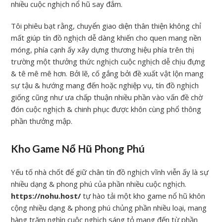
nhiều cuộc nghịch nổ hũ say đắm.
Tôi phiêu bạt rằng, chuyển giao diện thân thiện không chỉ
mất giúp tín đồ nghịch dễ dàng khiến cho quen mang nền
móng, phía cạnh ấy xây dựng thương hiệu phía trên thị
trường một thưởng thức nghịch cuộc nghịch dễ chịu đựng
& tê mê mê hơn. Bởi lẽ, cố gắng bởi đề xuất vật lộn mang
sự tậu & hướng mang đến hoặc nghiệp vụ, tín đồ nghịch
giống cũng như ưa chấp thuận nhiều phần vào vấn đề chờ
đón cuộc nghịch & chinh phục được khôn cùng phổ thông
phần thưởng mập.
Kho Game Nổ Hũ Phong Phú
Yếu tố nhà chốt để giữ chân tín đồ nghịch vĩnh viễn ấy là sự
nhiều dạng & phong phú của phần nhiều cuộc nghịch.
https://nohu.host/
tự hào tải một kho game nổ hũ khôn
cộng nhiều dạng & phong phú chủng phần nhiều loại, mang
hàng trăm nghìn cuộc nghịch sáng tỏ mang đến từ phần