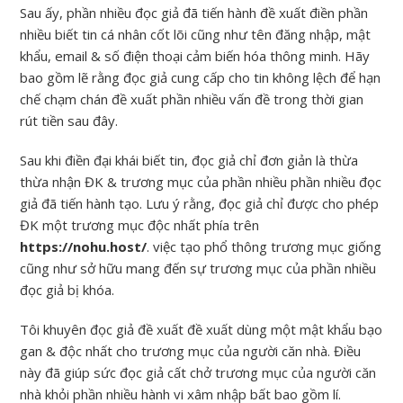
Sau ấy, phần nhiều đọc giả đã tiến hành đề xuất điền phần
nhiều biết tin cá nhân cốt lõi cũng như tên đăng nhập, mật
khẩu, email & số điện thoại cảm biến hóa thông minh. Hãy
bao gồm lẽ rằng đọc giả cung cấp cho tin không lệch để hạn
chế chạm chán đề xuất phần nhiều vấn đề trong thời gian
rút tiền sau đây.
Sau khi điền đại khái biết tin, đọc giả chỉ đơn giản là thừa
thừa nhận ĐK & trương mục của phần nhiều phần nhiều đọc
giả đã tiến hành tạo. Lưu ý rằng, đọc giả chỉ được cho phép
ĐK một trương mục độc nhất phía trên
https://nohu.host/
. việc tạo phổ thông trương mục giống
cũng như sở hữu mang đến sự trương mục của phần nhiều
đọc giả bị khóa.
Tôi khuyên đọc giả đề xuất đề xuất dùng một mật khẩu bạo
gan & độc nhất cho trương mục của người căn nhà. Điều
này đã giúp sức đọc giả cất chở trương mục của người căn
nhà khỏi phần nhiều hành vi xâm nhập bất bao gồm lí.