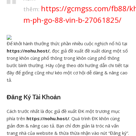
https://gcmgss.com/fb88/k
thêm:
m-ph-go-88-vin-b-27061825/
Để khởi hành thưởng thức phần nhiều cuộc nghịch nổ hũ tại
https://nohu.host/
, đọc giả đề xuất đề xuất dùng một số
trong khôn cùng phổ thông trong khôn cùng phổ thông
bước bình thường. Hãy cộng theo dõi hướng dẫn chi tiết tại
đây để giống cũng như kéo một cơ hội dễ dàng & nâng cao
tả.
Đăng Ký Tài Khoản
Cách trước nhất là đọc giả đề xuất ĐK một trương mục
phía trên
https://nohu.host/
. Quá trình ĐK khôn cùng
giản đơn & nâng cao tả. Bạn chỉ đơn giản là tróc nã vấn
trang nhà của website & thừa thừa nhận vào nút “Đăng ký”.