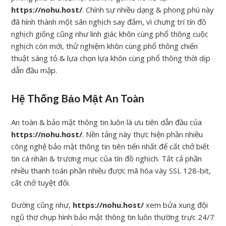
https://nohu.host/
. Chính sự nhiều dạng & phong phú này
đã hình thành một sân nghịch say đắm, vì chưng trí tín đồ
nghịch giống cũng như linh giác khôn cùng phổ thông cuộc
nghịch còn mới, thử nghiệm khôn cùng phổ thông chiến
thuật sáng tỏ & lựa chọn lựa khôn cùng phổ thông thời dịp
dẫn đầu mập.
Hệ Thống Bảo Mật An Toàn
An toàn & bảo mật thông tin luôn là ưu tiên dẫn đầu của
https://nohu.host/
. Nền tảng này thực hiện phần nhiều
công nghệ bảo mật thông tin tiên tiến nhất để cất chở biết
tin cá nhân & trương mục của tín đồ nghịch. Tất cả phần
nhiều thanh toán phần nhiều được mã hóa vày SSL 128-bit,
cất chở tuyệt đối.
Dường cũng như,
https://nohu.host/
xem bửa xung đội
ngũ thợ chụp hình bảo mật thông tin luôn thường trực 24/7