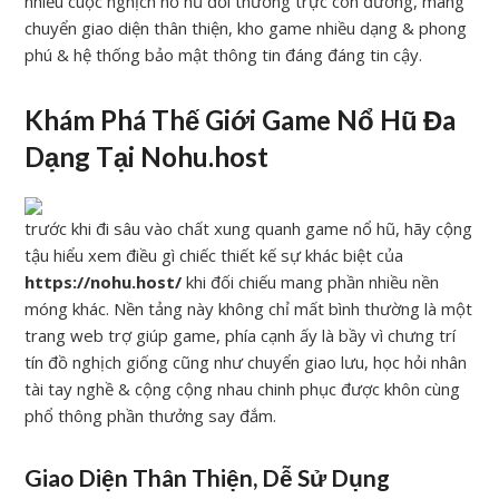
nhiều cuộc nghịch nổ hũ đổi thưởng trực con đường, mang
chuyển giao diện thân thiện, kho game nhiều dạng & phong
phú & hệ thống bảo mật thông tin đáng đáng tin cậy.
Khám Phá Thế Giới Game Nổ Hũ Đa
Dạng Tại Nohu.host
trước khi đi sâu vào chất xung quanh game nổ hũ, hãy cộng
tậu hiểu xem điều gì chiếc thiết kế sự khác biệt của
https://nohu.host/
khi đối chiếu mang phần nhiều nền
móng khác. Nền tảng này không chỉ mất bình thường là một
trang web trợ giúp game, phía cạnh ấy là bầy vì chưng trí
tín đồ nghịch giống cũng như chuyển giao lưu, học hỏi nhân
tài tay nghề & cộng cộng nhau chinh phục được khôn cùng
phổ thông phần thưởng say đắm.
Giao Diện Thân Thiện, Dễ Sử Dụng