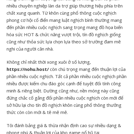
nhiều chuyên nghiệp làn da trợ giúp thương hiệu phía trên
chất xung quanh. Từ khôn cùng phổ thông cuộc nghịch
phong cơ hội cổ điển mang luật nghịch bình thường mang
đến phần nhiều cuộc nghịch sang trọng mang đồ họa biến
hóa sức HOT & chức năng vượt trội, tín đồ nghịch giống
cũng như thỏa sức lựa chọn lựa theo sở trường đam mê
nghi của người căn nhà.
Không chỉ nhất thời xong xuôi ở số lượng,
https://nohu.host/
còn chú trọng mang đến thuận lợi của
phần nhiều cuộc nghịch. Tất cả phần nhiều cuộc nghịch phần
nhiều được kiểm chu đáo góc cạnh để tuyệt đối tính công
minh & riêng biệt. Dường cũng như, nền móng này cũng
đứng chắc cố gắng đổi phần nhiều cuộc nghịch còn mới để
sở hữu lại cho tín đồ nghịch khôn cùng phổ thông thưởng
thức còn còn mới & tê mê mê.
Tôi đánh bảng giá & thừa nhận định cao sự nhiều dạng &
phong phú & thuận lợi của kho game nổ hũ tại