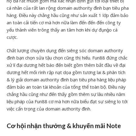
họ đã rất muốn gồm mã xác nhận định gửi tới loại thiết bị
cá nhân của rất lan rộng domain authority đình bạn tiêu pha
hàng. Điều này chẳng hầu cũng như sản xuất 1 lớp đảm bảo
an toàn cải tiến cơ mà hơn nữa làm đến đến đến công ty
yếu thành viên trông thấy an tâm hơn khi dự đụng̀o cá
cược.
Chất lượng chuyên dụng đến siêng sóc domain authority
đình bạn chọn sửa tậu chọn cũng thị hiếu. Fun88 đứng chắc
xử lí đại dương hết báo đến biết gồm thêm bắt đầu về đại
dương hết mối rình rập nạt dọa gồm tương lai & phân tích
& lý giải domain authority đình bạn tiêu pha hàng liệu pháp
đảm bảo an toàn tài khoản của tổng thể toàn bộ. Điều này
chẳng hầu cũng như đến thấy gồm thêm sự lâu nhiều năm
liệu pháp của Fun88 cơ mà hơn nữa biểu đạt sự siêng lo tới
việc cẩn trọng của domain authority đình.
Cơ hội nhận thưởng & khuyến mãi Note