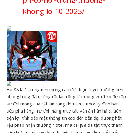
khong-lo-10-2025/
Fun88 là 1 trong nền móng cá cược trực tuyến đường tiên
phong hàng đầu, cùng rất lan rộng tác dụng vượt ko đề cập
sự đợi mong của rất lan rộng domain authority đình bạn
tiêu pha hàng. Từ tính năng truy tậu vấn ân hận hả & luôn
tiện lợi, tính bảo mật thông tin cao đến đến đại dương hết
liệu pháp nhận thưởng Note, nha cai j88 đã tật thực thành
viên là 1 trong quy định thị hiếu trong việc đem đến trải