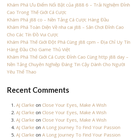
Khám Phá Ưu Điểm Nổi Bật của j888 6 – Trải Nghiệm Đỉnh
Cao Trong Thế Giới Cá Cược
Khám Phá j88 co – Nền Tảng Cá Cược Hàng Đầu
Khám Phá Toàn Diện Về nha cai j88 – Sân Chơi Đỉnh Cao
Cho Các Tín Đồ Vui Cược
Khám Phá Thế Giới Đột Phá Cùng j88 cpm – Địa Chỉ Uy Tín
Hàng Đầu Cho Game Thủ Việt
Khám Phá Thế Giới Cá Cược Đỉnh Cao Cùng http j88 day –
Nền Tảng Chuyên Nghiệp Đáng Tin Cậy Dành Cho Người
Yêu Thể Thao
Recent Comments
AJ Clarke
on
Close Your Eyes, Make A Wish
AJ Clarke
on
Close Your Eyes, Make A Wish
AJ Clarke
on
Close Your Eyes, Make A Wish
AJ Clarke
on
A Long Journey To Find Your Passion
AJ Clarke
on
A Long Journey To Find Your Passion