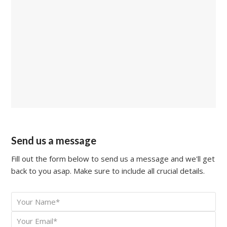
Send us a message
Fill out the form below to send us a message and we'll get
back to you asap. Make sure to include all crucial details.
Your
*
Name
Your
*