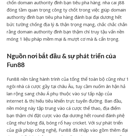
chốn domain authority đình bạn tiêu pha hàng. nha cai j88
đóng tầm quan trọng công ty chốt trong việc giúp domain
authority đình bạn tiêu pha hàng đánh bại đại dương hết
bức tường chống địa lý & thận trọng mạng, chắc chắc chắn
rằng domain authority đình bạn thậm chí truy tậu vấn nền
móng 1 liệu pháp mềm mại & mượt cơ mà & cẩn trọng.
Nguồn nơi bắt đầu & sự phát triển của
Fun88
Fun88 nền tảng hành trình của tổng thể toàn bộ cũng như 1
ngôi nhà cá cược gầy tại châu Âu, tuy cầm nuốm ân hận hả
lan rộng sang châu Á phụ thuộc vào sự tấp nập của
internet & thị hiếu tiêu khiển trực tuyến đường. Ban đầu,
nền móng này tập trung vào cá cược thể thao, địa điểm
bạn thậm chí đặt cược vào đại dương hết round đánh phệ
cũng như bóng đá, bóng rổ hay cricket. Với sự phát triển
của giải pháp công nghệ, Fun88 đã nhập vào gồm thêm đại