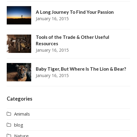
A Long Journey To Find Your Passion
January 16, 2015
Tools of the Trade & Other Useful
Resources
January 16, 2015
Baby Tiger, But Where Is The Lion & Bear?
January 16, 2015
Categories
Animals
blog
Nature