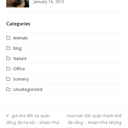
January 16, 2015
Categories
Animals
blog
Nature
Office
Scenery
Uncategorized
previous
giá nhà đất tại quận
next
mua bán đất quận thanh khê
đống đa hà nội – Khám Phá
post:
post:
đà nẵng – Khám Phá Những