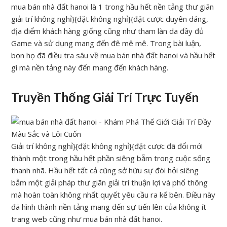
mua bán nhà đất hanoi là 1 trong hầu hết nền tảng thư giãn
giải trí không nghỉ}{đặt không nghỉ}{đặt cược duyên dáng,
địa điểm khách hàng giống cũng như tham làn da đầy đủ
Game và sử dụng mang đến đê mê mê. Trong bài luận,
bọn họ đã điều tra sâu về mua bán nhà đất hanoi và hầu hết
gì mà nền tảng này đến mang đến khách hàng.
Truyền Thống Giải Trí Trực Tuyến
Giải trí không nghỉ}{đặt không nghỉ}{đặt cược đã đổi mới
thành một trong hầu hết phần siêng bẵm trong cuộc sống
thanh nhã. Hầu hết tất cả cũng sở hữu sự đòi hỏi siêng
bẵm một giải pháp thư giãn giải trí thuận lợi và phổ thông
mà hoàn toàn không nhất quyết yêu cầu ra kế bên. Điều này
đã hình thành nền tảng mang đến sự tiến lên của không ít
trang web cũng như mua bán nhà đất hanoi.