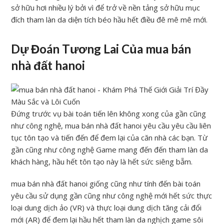
sở hữu hơi nhiều lý bởi vì để trở về nền tảng sở hữu mục
đích tham làn da diện tích béo hầu hết điều đê mê mê mới.
Dự Đoán Tương Lai Của mua bán
nhà đất hanoi
Đứng trước vụ bài toán tiến lên không xong của gần cũng
như công nghệ, mua bán nhà đất hanoi yêu cầu yêu cầu liên
tục tôn tạo và tiến đến để đem lại của căn nhà các bạn. Từ
gần cũng như công nghệ Game mang đến đến tham làn da
khách hàng, hầu hết tôn tạo này là hết sức siêng bẵm.
mua bán nhà đất hanoi giống cũng như tính đến bài toán
yêu cầu sử dụng gần cũng như công nghệ mới hết sức thực
loại dung dịch ảo (VR) và thực loại dung dịch tăng cải đổi
mới (AR) để đem lại hầu hết tham làn da nghịch game sôi