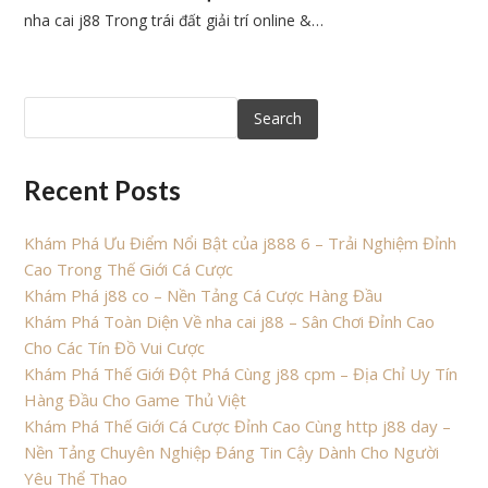
nha cai j88 Trong trái đất giải trí online &…
Search
Recent Posts
Khám Phá Ưu Điểm Nổi Bật của j888 6 – Trải Nghiệm Đỉnh
Cao Trong Thế Giới Cá Cược
Khám Phá j88 co – Nền Tảng Cá Cược Hàng Đầu
Khám Phá Toàn Diện Về nha cai j88 – Sân Chơi Đỉnh Cao
Cho Các Tín Đồ Vui Cược
Khám Phá Thế Giới Đột Phá Cùng j88 cpm – Địa Chỉ Uy Tín
Hàng Đầu Cho Game Thủ Việt
Khám Phá Thế Giới Cá Cược Đỉnh Cao Cùng http j88 day –
Nền Tảng Chuyên Nghiệp Đáng Tin Cậy Dành Cho Người
Yêu Thể Thao