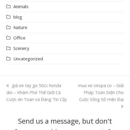
Animals
blog
Nature
Office
Scenery
Uncategorized
previous
giá xe tay ga 50cc honda
next
mua xe vespa co – Giải
dio – Khám Phá Thế Giới Cá
post:
post:
Pháp Toàn Diện Cho
Cược An Toàn và Đáng Tin Cậy
Cuộc Sống Số Hiện Đại
Send us a message, but don't