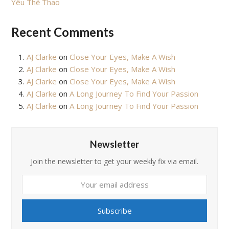
Yêu Thể Thao
Recent Comments
AJ Clarke
on
Close Your Eyes, Make A Wish
AJ Clarke
on
Close Your Eyes, Make A Wish
AJ Clarke
on
Close Your Eyes, Make A Wish
AJ Clarke
on
A Long Journey To Find Your Passion
AJ Clarke
on
A Long Journey To Find Your Passion
Newsletter
Join the newsletter to get your weekly fix via email.
Your
email
address
Subscribe