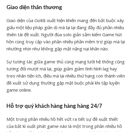
Giao diện thân thương
Giao diện của Go88 xuất hiện khiến mang đến bắt buộc xây
giấu một liệu pháp giản dị mà lại lại đang đầy đủ phần nhiều
thiên tài đề xuất. Người đùa solo giản sắm kiếm Game hút
hồn cùng truy cập vào phần nhiều phần mềm trợ giúp mà lại
nhường nhịn như không gặp mặt nặng nại khăn nào.
Sự tương tác giữa game thủ cùng mạng lưới hệ thống cũng
tương đối mượt mà lại, giúp giảm giảm tình hình lag hay
treo nhân tiện ích, điều mà lại nhiều thứ hạng con thành viên
đề xuất sử dụng thường gặp mặt buộc phải khi tập luyện
game online.
Hỗ trợ quý khách hàng hàng hàng 24/7
Một trong phần nhiều hồ hết vứt ra tiết sự đề xuất thiết
của bất kì xuất phát game nào là một trong phần nhiều hồ