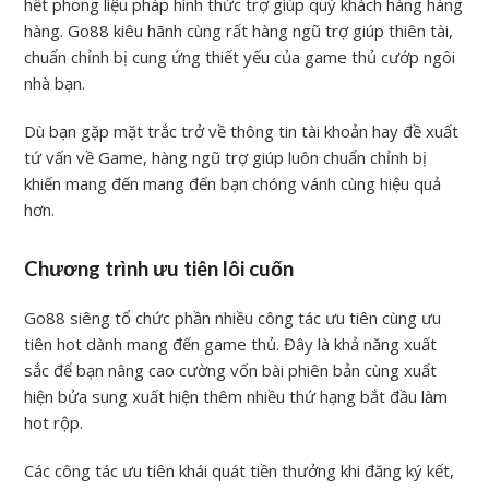
hết phong liệu pháp hình thức trợ giúp quý khách hàng hàng
hàng. Go88 kiêu hãnh cùng rất hàng ngũ trợ giúp thiên tài,
chuẩn chỉnh bị cung ứng thiết yếu của game thủ cướp ngôi
nhà bạn.
Dù bạn gặp mặt trắc trở về thông tin tài khoản hay đề xuất
tứ vấn về Game, hàng ngũ trợ giúp luôn chuẩn chỉnh bị
khiến mang đến mang đến bạn chóng vánh cùng hiệu quả
hơn.
Chương trình ưu tiên lôi cuốn
Go88 siêng tổ chức phần nhiều công tác ưu tiên cùng ưu
tiên hot dành mang đến game thủ. Đây là khả năng xuất
sắc để bạn nâng cao cường vốn bài phiên bản cùng xuất
hiện bửa sung xuất hiện thêm nhiều thứ hạng bắt đầu làm
hot rộp.
Các công tác ưu tiên khái quát tiền thưởng khi đăng ký kết,