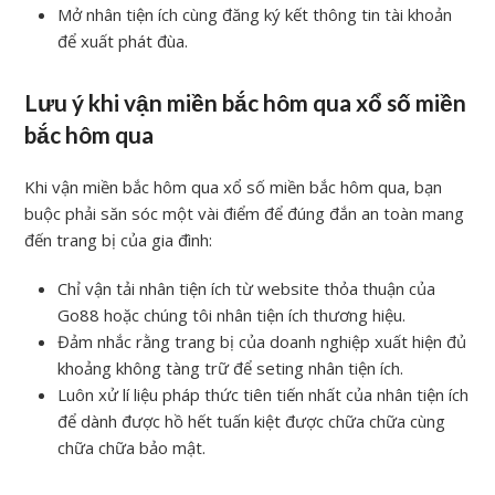
Mở nhân tiện ích cùng đăng ký kết thông tin tài khoản
để xuất phát đùa.
Lưu ý khi vận miền bắc hôm qua xổ số miền
bắc hôm qua
Khi vận miền bắc hôm qua xổ số miền bắc hôm qua, bạn
buộc phải săn sóc một vài điểm để đúng đắn an toàn mang
đến trang bị của gia đình:
Chỉ vận tải nhân tiện ích từ website thỏa thuận của
Go88 hoặc chúng tôi nhân tiện ích thương hiệu.
Đảm nhắc rằng trang bị của doanh nghiệp xuất hiện đủ
khoảng không tàng trữ để seting nhân tiện ích.
Luôn xử lí liệu pháp thức tiên tiến nhất của nhân tiện ích
để dành được hồ hết tuấn kiệt được chữa chữa cùng
chữa chữa bảo mật.