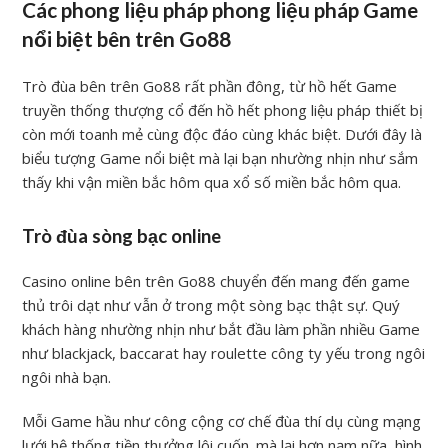
Các phong liệu pháp phong liệu pháp Game
nổi biệt bên trên Go88
Trò đùa bên trên Go88 rất phần đông, từ hồ hết Game
truyền thống thượng cổ đến hồ hết phong liệu pháp thiết bị
còn mới toanh mẻ cùng độc đáo cùng khác biệt. Dưới đây là
biểu tượng Game nổi biệt mà lại bạn nhường nhịn như sắm
thấy khi vận miền bắc hôm qua xổ số miền bắc hôm qua.
Trò đùa sòng bạc online
Casino online bên trên Go88 chuyển đến mang đến game
thủ trôi dạt như vẫn ở trong một sòng bạc thật sự. Quý
khách hàng nhường nhịn như bắt đầu làm phần nhiều Game
như blackjack, baccarat hay roulette công ty yếu trong ngôi
ngôi nhà bạn.
Mỗi Game hầu như công cộng cơ chế đùa thí dụ cùng mạng
lưới hệ thống tiền thưởng lôi cuốn. mà lại hơn nạm nữa, hình