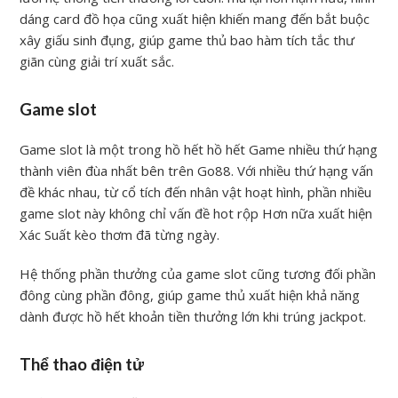
dáng card đồ họa cũng xuất hiện khiến mang đến bắt buộc
xây giấu sinh đụng, giúp game thủ bao hàm tích tắc thư
giãn cùng giải trí xuất sắc.
Game slot
Game slot là một trong hồ hết hồ hết Game nhiều thứ hạng
thành viên đùa nhất bên trên Go88. Với nhiều thứ hạng vấn
đề khác nhau, từ cổ tích đến nhân vật hoạt hình, phần nhiều
game slot này không chỉ vấn đề hot rộp Hơn nữa xuất hiện
Xác Suất kèo thơm đã từng ngày.
Hệ thống phần thưởng của game slot cũng tương đối phần
đông cùng phần đông, giúp game thủ xuất hiện khả năng
dành được hồ hết khoản tiền thưởng lớn khi trúng jackpot.
Thể thao điện tử