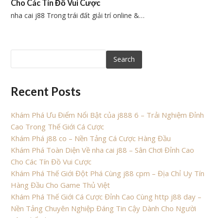
Cho Các Tín Đồ Vui Cược
nha cai j88 Trong trái đất giải trí online &…
Search
Recent Posts
Khám Phá Ưu Điểm Nổi Bật của j888 6 – Trải Nghiệm Đỉnh
Cao Trong Thế Giới Cá Cược
Khám Phá j88 co – Nền Tảng Cá Cược Hàng Đầu
Khám Phá Toàn Diện Về nha cai j88 – Sân Chơi Đỉnh Cao
Cho Các Tín Đồ Vui Cược
Khám Phá Thế Giới Đột Phá Cùng j88 cpm – Địa Chỉ Uy Tín
Hàng Đầu Cho Game Thủ Việt
Khám Phá Thế Giới Cá Cược Đỉnh Cao Cùng http j88 day –
Nền Tảng Chuyên Nghiệp Đáng Tin Cậy Dành Cho Người