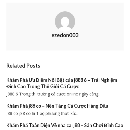
ezedon003
Related Posts
Khám Phá Ưu Điểm Nổi Bật của j888 6 – Trải Nghiệm
Đỉnh Cao Trong Thế Giới Cá Cược
j888 6 Trong thị trường cá cược online ngày càng…
Khám Phá j88 co – Nền Tảng Cá Cược Hàng Đầu
j88 co j88 co là 1 bộ phương thức xử…
Khám Phá Toàn Diện Về nha cai j88 – Sân Chơi Đỉnh Cao