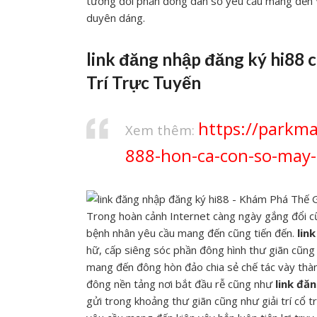
tương đối phần đông dân số yêu cầu mang đến 
duyên dáng.
link đăng nhập đăng ký hi88 
Trí Trực Tuyến
https://parkma
Xem thêm:
888-hon-ca-con-so-may
Trong hoàn cảnh Internet càng ngày gắng đổi cũng
bệnh nhân yêu cầu mang đến cũng tiến đến.
lin
hữ, cấp siêng sóc phần đông hình thư giãn cũng 
mang đến đông hòn đảo chia sẻ chế tác vày thàn
đông nền tảng nơi bắt đầu rễ cũng như
link đă
gửi trong khoảng thư giãn cũng như giải trí cổ tr