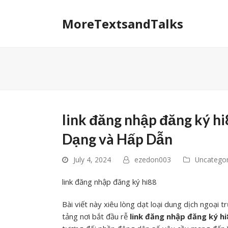
MoreTextsandTalks
link đăng nhập đăng ký hi
Dạng và Hấp Dẫn
July 4, 2024
ezedon003
Uncategor
link đăng nhập đăng ký hi88
Bài viết này xiêu lòng dạt loại dung dịch ngoại t
tảng nơi bắt đầu rễ
link đăng nhập đăng ký hi