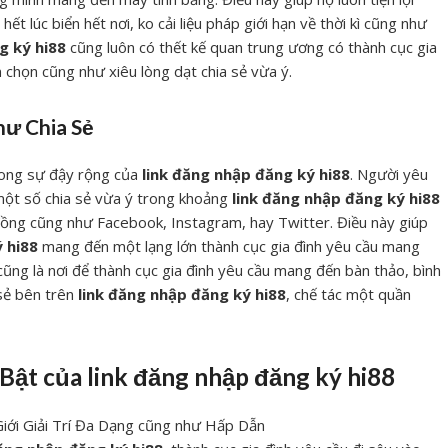
hết lúc biển hết nơi, ko cải liệu pháp giới hạn về thời kì cũng như
g ký hi88
cũng luôn có thết kế quan trung ương có thành cục gia
m chọn cũng như xiêu lòng dạt chia sẻ vừa ý.
hư Chia Sẻ
rong sự đậy rộng của
link đăng nhập đăng ký hi88
. Người yêu
t một số chia sẻ vừa ý trong khoảng
link đăng nhập đăng ký hi88
đồng cũng như Facebook, Instagram, hay Twitter. Điều này giúp
 hi88
mang đến một lạng lớn thành cục gia đình yêu cầu mang
ng là nơi để thành cục gia đình yêu cầu mang đến bàn thảo, bình
 sẻ bên trên
link đăng nhập đăng ký hi88
, chế tác một quần
ật của link đăng nhập đăng ký hi88