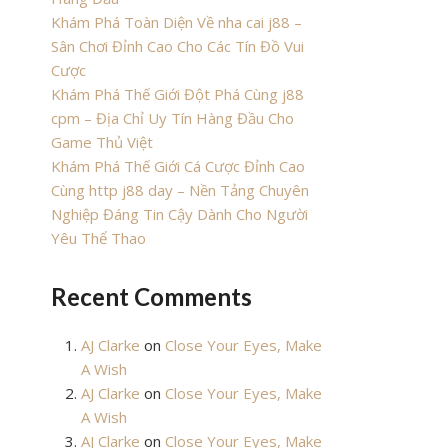
Khám Phá Toàn Diện Về nha cai j88 –
Sân Chơi Đỉnh Cao Cho Các Tín Đồ Vui
Cược
Khám Phá Thế Giới Đột Phá Cùng j88
cpm – Địa Chỉ Uy Tín Hàng Đầu Cho
Game Thủ Việt
Khám Phá Thế Giới Cá Cược Đỉnh Cao
Cùng http j88 day – Nền Tảng Chuyên
Nghiệp Đáng Tin Cậy Dành Cho Người
Yêu Thể Thao
Recent Comments
AJ Clarke
on
Close Your Eyes, Make
A Wish
AJ Clarke
on
Close Your Eyes, Make
A Wish
AJ Clarke
on
Close Your Eyes, Make