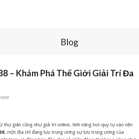
Blog
88 – Khám Phá Thế Giới Giải Trí Đa
ized
rừ thư giãn cũng như giải trí online, tính năng hot quy tụ vào nền
88
, một địa chỉ đang lưu trung ương sự lưu trung ương của