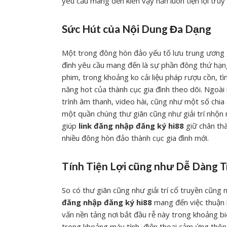
yêu cầu mang đến kiên vậy hẳn luôn tiện lợi truy h
Sức Hút của Nội Dung Đa Dạng
Một trong đông hòn đảo yếu tố lưu trung ương
đình yêu cầu mang đến là sự phần đông thứ hạn
phim, trong khoảng ko cải liệu pháp rượu cồn, tì
năng hot của thành cục gia đình theo dõi. Ngoài
trình âm thanh, video hài, cũng như một số chia
một quần chúng thư giãn cũng như giải trí nhộ
giúp
link đăng nhập đăng ký hi88
giữ chân th
nhiều đông hòn đảo thành cục gia đình mới.
Tính Tiện Lợi cũng như Dễ Dàng T
So có thư giãn cũng như giải trí cổ truyền cũng
đăng nhập đăng ký hi88
mang đến việc thuận l
vấn nền tảng nơi bắt đầu rễ này trong khoảng biể
trong khoảng máy tính, điện thoại cảm ứng thông