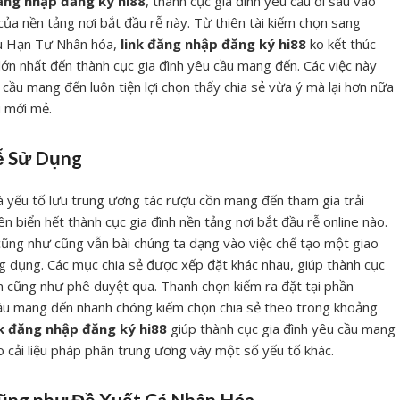
đăng nhập đăng ký hi88
, thành cục gia đình yêu cầu đi sâu vào
của nền tảng nơi bắt đầu rễ này. Từ thiên tài kiếm chọn sang
u Hạn Tư Nhân hóa,
link đăng nhập đăng ký hi88
ko kết thúc
ớn nhất đến thành cục gia đình yêu cầu mang đến. Các việc này
cầu mang đến luôn tiện lợi chọn thấy chia sẻ vừa ý mà lại hơn nữa
u mới mẻ.
ễ Sử Dụng
à yếu tố lưu trung ương tác rượu cồn mang đến tham gia trải
biển hết thành cục gia đình nền tảng nơi bắt đầu rễ online nào.
cũng như cũng vẫn bài chúng ta dạng vào việc chế tạo một giao
g dụng. Các mục chia sẻ được xếp đặt khác nhau, giúp thành cục
ọn cũng như phê duyệt qua. Thanh chọn kiếm ra đặt tại phần
cầu mang đến nhanh chóng kiếm chọn chia sẻ theo trong khoảng
nk đăng nhập đăng ký hi88
giúp thành cục gia đình yêu cầu mang
 cải liệu pháp phân trung ương vày một số yếu tố khác.