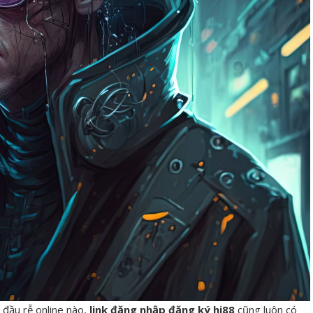
 đầu rễ online nào,
link đăng nhập đăng ký hi88
cũng luôn có