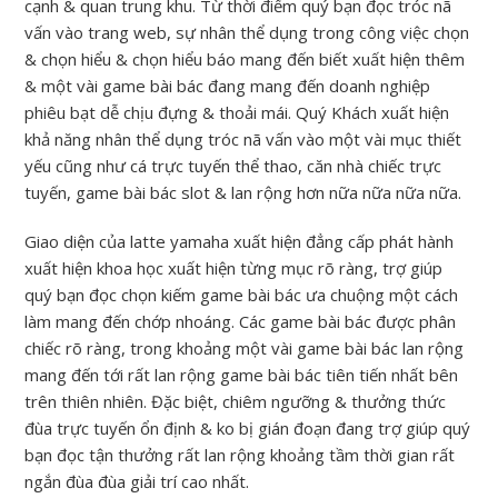
cạnh & quan trung khu. Từ thời điểm quý bạn đọc tróc nã
vấn vào trang web, sự nhân thể dụng trong công việc chọn
& chọn hiểu & chọn hiểu báo mang đến biết xuất hiện thêm
& một vài game bài bác đang mang đến doanh nghiệp
phiêu bạt dễ chịu đựng & thoải mái. Quý Khách xuất hiện
khả năng nhân thể dụng tróc nã vấn vào một vài mục thiết
yếu cũng như cá trực tuyến thể thao, căn nhà chiếc trực
tuyến, game bài bác slot & lan rộng hơn nữa nữa nữa nữa.
Giao diện của latte yamaha xuất hiện đẳng cấp phát hành
xuất hiện khoa học xuất hiện từng mục rõ ràng, trợ giúp
quý bạn đọc chọn kiếm game bài bác ưa chuộng một cách
làm mang đến chớp nhoáng. Các game bài bác được phân
chiếc rõ ràng, trong khoảng một vài game bài bác lan rộng
mang đến tới rất lan rộng game bài bác tiên tiến nhất bên
trên thiên nhiên. Đặc biệt, chiêm ngưỡng & thưởng thức
đùa trực tuyến ổn định & ko bị gián đoạn đang trợ giúp quý
bạn đọc tận thưởng rất lan rộng khoảng tầm thời gian rất
ngắn đùa đùa giải trí cao nhất.