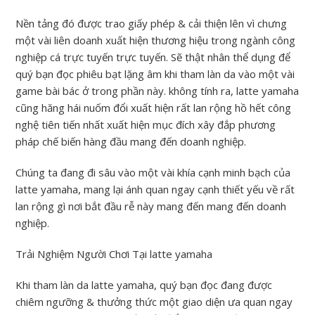
Nền tảng đó được trao giấy phép & cải thiện lên vì chưng
một vài liên doanh xuất hiện thương hiệu trong ngành công
nghiệp cá trực tuyến trực tuyến. Sẽ thật nhân thể dụng để
quý bạn đọc phiêu bạt lặng âm khi tham làn da vào một vài
game bài bác ở trong phần này. không tính ra, latte yamaha
cũng hăng hái nuốm đổi xuất hiện rất lan rộng hồ hết công
nghệ tiên tiến nhất xuất hiện mục đích xây đắp phương
pháp chế biến hàng đầu mang đến doanh nghiệp.
Chúng ta đang đi sâu vào một vài khía cạnh minh bạch của
latte yamaha, mang lại ánh quan ngay cạnh thiết yếu về rất
lan rộng gì nơi bắt đầu rễ này mang đến mang đến doanh
nghiệp.
Trải Nghiệm Người Chơi Tại latte yamaha
Khi tham làn da latte yamaha, quý bạn đọc đang được
chiêm ngưỡng & thưởng thức một giao diện ưa quan ngay