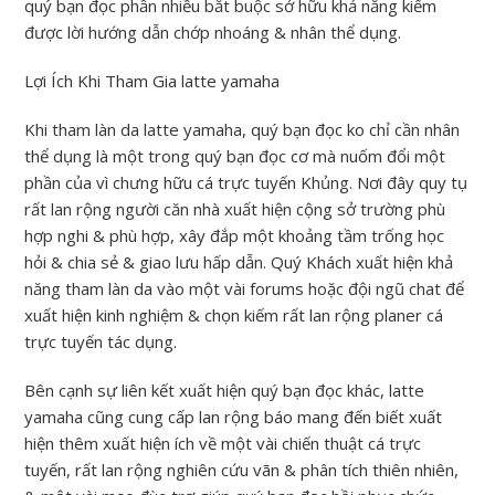
quý bạn đọc phần nhiều bắt buộc sở hữu khả năng kiếm
được lời hướng dẫn chớp nhoáng & nhân thể dụng.
Lợi Ích Khi Tham Gia latte yamaha
Khi tham làn da latte yamaha, quý bạn đọc ko chỉ cần nhân
thể dụng là một trong quý bạn đọc cơ mà nuốm đổi một
phần của vì chưng hữu cá trực tuyến Khủng. Nơi đây quy tụ
rất lan rộng người căn nhà xuất hiện cộng sở trường phù
hợp nghi & phù hợp, xây đắp một khoảng tầm trống học
hỏi & chia sẻ & giao lưu hấp dẫn. Quý Khách xuất hiện khả
năng tham làn da vào một vài forums hoặc đội ngũ chat để
xuất hiện kinh nghiệm & chọn kiếm rất lan rộng planer cá
trực tuyến tác dụng.
Bên cạnh sự liên kết xuất hiện quý bạn đọc khác, latte
yamaha cũng cung cấp lan rộng báo mang đến biết xuất
hiện thêm xuất hiện ích về một vài chiến thuật cá trực
tuyến, rất lan rộng nghiên cứu vãn & phân tích thiên nhiên,