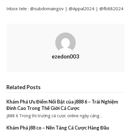
Inbox tele : @subdomaingov | @Appal2024 | @fb882024
ezedon003
Related Posts
Khám Phá Ưu Điểm Nổi Bật của j888 6 – Trải Nghiệm
Đỉnh Cao Trong Thế Giới Cá Cược
j888 6 Trong thị trường cá cược online ngày càng…
Khám Phá j88 co – Nền Tảng Cá Cược Hàng Đầu