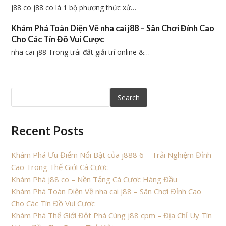
j88 co j88 co là 1 bộ phương thức xử…
Khám Phá Toàn Diện Về nha cai j88 – Sân Chơi Đỉnh Cao
Cho Các Tín Đồ Vui Cược
nha cai j88 Trong trái đất giải trí online &…
Search
Recent Posts
Khám Phá Ưu Điểm Nổi Bật của j888 6 – Trải Nghiệm Đỉnh
Cao Trong Thế Giới Cá Cược
Khám Phá j88 co – Nền Tảng Cá Cược Hàng Đầu
Khám Phá Toàn Diện Về nha cai j88 – Sân Chơi Đỉnh Cao
Cho Các Tín Đồ Vui Cược
Khám Phá Thế Giới Đột Phá Cùng j88 cpm – Địa Chỉ Uy Tín