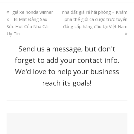
previous
giá xe honda winner
next
nhà đất giá rẻ hải phòng – Khám
x – Bí Mật Đằng Sau
post:
post:
phá thế giới cá cược trực tuyến
Sức Hút Của Nhà Cái
đẳng cấp hàng đầu tại Việt Nam
Uy Tín
Send us a message, but don't
forget to add your contact info.
We'd love to help your business
reach its goals!