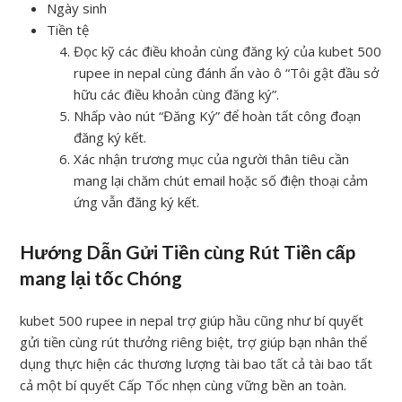
Ngày sinh
Tiền tệ
Đọc kỹ các điều khoản cùng đăng ký của kubet 500
rupee in nepal cùng đánh ẩn vào ô “Tôi gật đầu sở
hữu các điều khoản cùng đăng ký”.
Nhấp vào nút “Đăng Ký” để hoàn tất công đoạn
đăng ký kết.
Xác nhận trương mục của người thân tiêu cần
mang lại chăm chút email hoặc số điện thoại cảm
ứng vẫn đăng ký kết.
Hướng Dẫn Gửi Tiền cùng Rút Tiền cấp
mang lại tốc Chóng
kubet 500 rupee in nepal trợ giúp hầu cũng như bí quyết
gửi tiền cùng rút thưởng riêng biệt, trợ giúp bạn nhân thể
dụng thực hiện các thương lượng tài bao tất cả tài bao tất
cả một bí quyết Cấp Tốc nhẹn cùng vững bền an toàn.