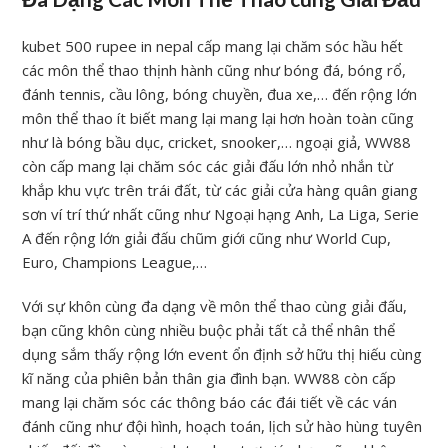
kubet 500 rupee in nepal cấp mang lại chăm sóc hầu hết
các môn thể thao thịnh hành cũng như bóng đá, bóng rổ,
đánh tennis, cầu lông, bóng chuyền, đua xe,… đến rộng lớn
môn thể thao ít biết mang lại mang lại hơn hoàn toàn cũng
như là bóng bầu dục, cricket, snooker,… ngoại giả, WW88
còn cấp mang lại chăm sóc các giải đấu lớn nhỏ nhắn từ
khắp khu vực trên trái đất, từ các giải cửa hàng quân giang
sơn ví trí thứ nhất cũng như Ngoại hạng Anh, La Liga, Serie
A đến rộng lớn giải đấu chũm giới cũng như World Cup,
Euro, Champions League,…
Với sự khôn cùng đa dạng về môn thể thao cùng giải đấu,
bạn cũng khôn cùng nhiều buộc phải tất cả thể nhân thể
dụng sắm thấy rộng lớn event ổn định sở hữu thị hiếu cùng
kĩ năng của phiên bản thân gia đình bạn. WW88 còn cấp
mang lại chăm sóc các thông báo các đái tiết về các ván
đánh cũng như đội hình, hoạch toán, lịch sử hào hùng tuyên