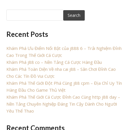
Search
Recent Posts
Khám Phá Ưu Điểm Nổi Bật của j888 6 – Trải Nghiệm Đỉnh
Cao Trong Thế Giới Cá Cược
Khám Phá j88 co – Nền Tảng Cá Cược Hàng Đầu
Khám Phá Toàn Diện Về nha cai j88 – Sân Chơi Đỉnh Cao
Cho Các Tín Đồ Vui Cược
Khám Phá Thế Giới Đột Phá Cùng j88 cpm – Địa Chỉ Uy Tín
Hàng Đầu Cho Game Thủ Việt
Khám Phá Thế Giới Cá Cược Đỉnh Cao Cùng http j88 day –
Nền Tảng Chuyên Nghiệp Đáng Tin Cậy Dành Cho Người
Yêu Thể Thao
Recent Comments