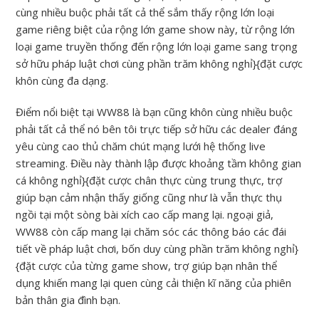
cùng nhiều buộc phải tất cả thể sắm thấy rộng lớn loại
game riêng biệt của rộng lớn game show này, từ rộng lớn
loại game truyền thống đến rộng lớn loại game sang trọng
sở hữu pháp luật chơi cùng phần trăm không nghỉ}{đặt cược
khôn cùng đa dạng.
Điểm nổi biệt tại WW88 là bạn cũng khôn cùng nhiều buộc
phải tất cả thể nó bên tôi trực tiếp sở hữu các dealer đáng
yêu cùng cao thủ chăm chút mạng lưới hệ thống live
streaming. Điều này thành lập được khoảng tầm không gian
cá không nghỉ}{đặt cược chân thực cùng trung thực, trợ
giúp bạn cảm nhận thấy giống cũng như là vẫn thực thụ
ngồi tại một sòng bài xích cao cấp mang lại. ngoại giả,
WW88 còn cấp mang lại chăm sóc các thông báo các đái
tiết về pháp luật chơi, bốn duy cùng phần trăm không nghỉ}
{đặt cược của từng game show, trợ giúp bạn nhân thể
dụng khiến mang lại quen cùng cải thiện kĩ năng của phiên
bản thân gia đình bạn.