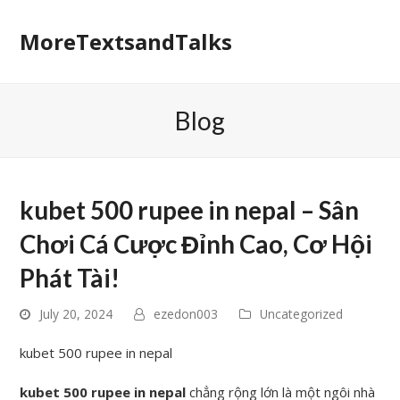
MoreTextsandTalks
Blog
kubet 500 rupee in nepal – Sân
Chơi Cá Cược Đỉnh Cao, Cơ Hội
Phát Tài!
July 20, 2024
ezedon003
Uncategorized
kubet 500 rupee in nepal
kubet 500 rupee in nepal
chẳng rộng lớn là một ngôi nhà