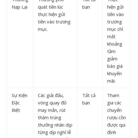
Nạp Lại
quát tiền lúc
bạn
hiện gửi
thực hiện gửi
tiền vào
tiền vào trương
trương
mục.
mục chỉ
mất
khoảng
tầm
giảm
báo giá
khuyến
mãi.
Sự Kiện
Các giải đấu,
Tất cả
Tham
Đặc
vòng quay đỏ
bạn
gia các
Biệt
may mắn, rút
chuyển
thăm trúng
rượu cồn
thưởng nhân dịp
được qui
từng dịp nghỉ lễ
định