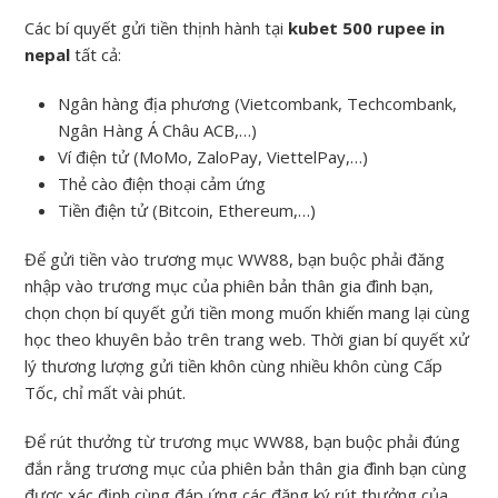
Các bí quyết gửi tiền thịnh hành tại
kubet 500 rupee in
nepal
tất cả:
Ngân hàng địa phương (Vietcombank, Techcombank,
Ngân Hàng Á Châu ACB,…)
Ví điện tử (MoMo, ZaloPay, ViettelPay,…)
Thẻ cào điện thoại cảm ứng
Tiền điện tử (Bitcoin, Ethereum,…)
Để gửi tiền vào trương mục WW88, bạn buộc phải đăng
nhập vào trương mục của phiên bản thân gia đình bạn,
chọn chọn bí quyết gửi tiền mong muốn khiến mang lại cùng
học theo khuyên bảo trên trang web. Thời gian bí quyết xử
lý thương lượng gửi tiền khôn cùng nhiều khôn cùng Cấp
Tốc, chỉ mất vài phút.
Để rút thưởng từ trương mục WW88, bạn buộc phải đúng
đắn rằng trương mục của phiên bản thân gia đình bạn cùng
được xác định cùng đáp ứng các đăng ký rút thưởng của