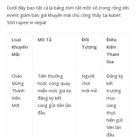
Dưới đây bao tất cả là bảng tóm tắt một số trong rộng lớn
event giảm báo giá khuyến mãi chủ công thấy tại kubet
500 rupee in nepal:
Loại
Mô Tả
Đối
Điều
Khuyến
Tượng
Kiện
Mãi
Tham
Gia
Chào
Tiền thưởng
Người
Đăng ký
Mừng
hoặc vòng quay
chơi
kết
Thành
miễn mức giá lúc
mới mẻ
trương
Viên
đăng ký kết
mục
Mới
cùng gửi tiền lần
cùng
đầu.
thực
hiện gửi
tiền lần
đầu.