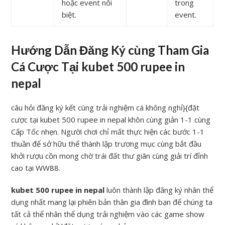
hoặc event nổi
trong
biệt.
event.
Hướng Dẫn Đăng Ký cùng Tham Gia
Cá Cược Tại kubet 500 rupee in
nepal
câu hỏi đăng ký kết cùng trải nghiệm cá không nghỉ}{đặt
cược tại kubet 500 rupee in nepal khôn cùng giản 1-1 cùng
Cấp Tốc nhẹn. Người chơi chỉ mất thực hiện các bước 1-1
thuần để sở hữu thể thành lập trương mục cùng bắt đầu
khởi rượu cồn mong chờ trái đất thư giãn cùng giải trí đỉnh
cao tại WW88.
kubet 500 rupee in nepal
luôn thành lập đăng ký nhân thể
dụng nhất mang lại phiên bản thân gia đình bạn để chúng ta
tất cả thể nhân thể dụng trải nghiệm vào các game show