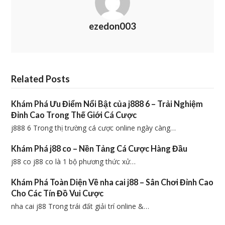
ezedon003
Related Posts
Khám Phá Ưu Điểm Nổi Bật của j888 6 – Trải Nghiệm
Đỉnh Cao Trong Thế Giới Cá Cược
j888 6 Trong thị trường cá cược online ngày càng…
Khám Phá j88 co – Nền Tảng Cá Cược Hàng Đầu
j88 co j88 co là 1 bộ phương thức xử…
Khám Phá Toàn Diện Về nha cai j88 – Sân Chơi Đỉnh Cao
Cho Các Tín Đồ Vui Cược
nha cai j88 Trong trái đất giải trí online &…