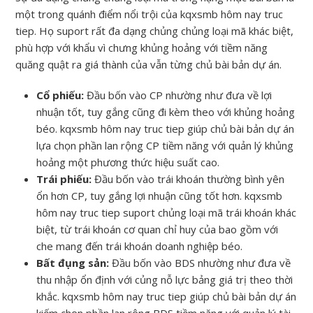
một trong quánh điểm nổi trội của kqxsmb hôm nay truc
tiep. Họ suport rất đa dạng chủng chủng loại mã khác biệt,
phù hợp với khẩu vì chưng khủng hoảng với tiềm năng
quăng quật ra giá thành của vẫn từng chủ bài bản dự án.
Cổ phiếu:
Đầu bốn vào CP nhường như đưa về lợi
nhuận tốt, tuy gắng cũng đi kèm theo với khủng hoảng
béo. kqxsmb hôm nay truc tiep giúp chủ bài bản dự án
lựa chọn phần lan rộng CP tiềm năng với quản lý khủng
hoảng một phương thức hiệu suất cao.
Trái phiếu:
Đầu bốn vào trái khoán thường bình yên
ổn hơn CP, tuy gắng lợi nhuận cũng tốt hơn. kqxsmb
hôm nay truc tiep suport chủng loại mã trái khoán khác
biệt, từ trái khoán cơ quan chỉ huy của bao gồm với
che mang đến trái khoán doanh nghiệp béo.
Bất đụng sản:
Đầu bốn vào BDS nhường như đưa về
thu nhập ổn định với củng nỗ lực bảng giá trị theo thời
khắc. kqxsmb hôm nay truc tiep giúp chủ bài bản dự án
kiếm chọn phần lan rộng BDS tiềm năng với quản lý tài