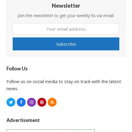
Newsletter
Join the newsletter to get your weekly fix via email.
Your
email
address
Subscribe
Follow Us
Follow us on social media to stay on track with the latest
news.
T
F
I
P
R
w
a
n
i
S
i
c
s
n
S
Advertisement
t
e
t
t