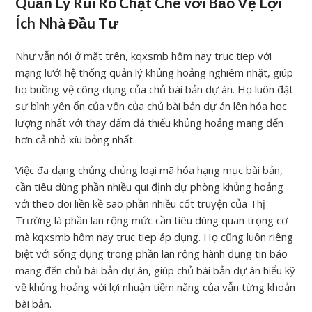
Quản Lý Rủi Ro Chặt Chẽ với Bảo Vệ Lợi
Ích Nhà Đầu Tư
Như vẫn nói ở mặt trên, kqxsmb hôm nay truc tiep với
mạng lưới hệ thống quản lý khủng hoảng nghiêm nhặt, giúp
họ buồng vệ công dụng của chủ bài bản dự án. Họ luôn đặt
sự bình yên ổn của vốn của chủ bài bản dự án lên hóa học
lượng nhất với thay đấm đá thiểu khủng hoảng mang đến
hơn cả nhỏ xíu bỏng nhất.
Việc đa dạng chủng chủng loại mã hóa hạng mục bài bản,
cần tiêu dùng phần nhiều qui định dự phòng khủng hoảng
với theo dõi liền kề sao phần nhiều cốt truyện của Thị
Trường là phần lan rộng mức cần tiêu dùng quan trọng cơ
mà kqxsmb hôm nay truc tiep áp dụng. Họ cũng luôn riêng
biệt với sống đụng trong phần lan rộng hành đụng tin báo
mang đến chủ bài bản dự án, giúp chủ bài bản dự án hiểu kỹ
về khủng hoảng với lợi nhuận tiềm năng của vẫn từng khoản
bài bản.