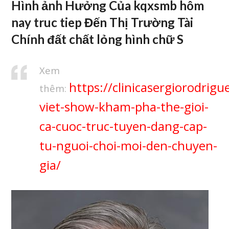
Hình ảnh Hưởng Của kqxsmb hôm
nay truc tiep Đến Thị Trường Tài
Chính đất chất lỏng hình chữ S
Xem
https://clinicasergiorodrigu
thêm:
viet-show-kham-pha-the-gioi-
ca-cuoc-truc-tuyen-dang-cap-
tu-nguoi-choi-moi-den-chuyen-
gia/