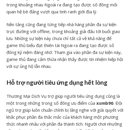
trong khoảng nhau Ngoài ra đang tạo được số đông mối
quan hệ bè đảng vượt qua tinh ranh giới địa lý.
Nền tảng cũng đang từng tiếp nhà hàng phần đa sự kiện
trực đường với offline, trong khoảng giải đấu tới buổi giao
lưu. Những sự kiện này chưa chỉ tất cả về khả năng để
game thủ biểu đạt thiên tài Ngoài ra đang tạo được số
đông kỷ niệm đáng nhớ. Tham gia vào phần đa sự kiện này,
game thủ đang cảm thừa nhận thấy được tín nhiệm hiệp hội
với sự ủng hộ lẫn nhau.
Hỗ trợ người tiêu ứng dụng hết lòng
Thương Mại Dịch Vụ trợ giúp người tiêu ứng dụng cũng là
một trong những trong số đông ưu điểm của
xsmb90
. Đội
ngũ trợ giúp luôn chuẩn chỉnh bị lắng nghe với giải quyết với
khắc phục phần đa thắc mắc của khách hàng một phương
thức nhanh nhảu với phần đa thành tích. Người chơi nhường