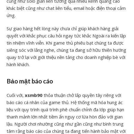
cũng như solo giản liên tưởng qua nhiều kênh quảng cáo
khác biệt cũng như chat liên tiểu, email hoặc điện thoại cảm
ứng.
Sự giao hàng hết lòng này chưa chỉ giúp khách hàng giải
quyết với khắc phục câu hỏi ngay tức khắc Ngoài ra kiến lập
tín nhiệm vĩnh viễn. Khi game thủ phiêu bạt chúng ta được
siêng sóc với lắng nghe, chúng ta đang sở hữu thiên hướng
quay trở lại với giới thiệu nền tảng cho doanh nghiệp bè với
hành khách.
Bảo mật báo cáo
Cuối với,
xsmb90
thỏa thuận chở lấp quyền tây riêng với
báo cáo cá nhân của game thủ. Hệ thống mã hóa hung ác
liệu với quy trình quá trình phê chuẩn chỉnh đa lớp giúp hạn
thanh mảnh lớn nhất tiềm ẩn nguy cơ lừa hòn đảo với gian
lậu. Người chơi nhường cũng như gần cũng như bình trung
tâm rằng báo cáo của chúng ta đang tiến hành bảo mật với