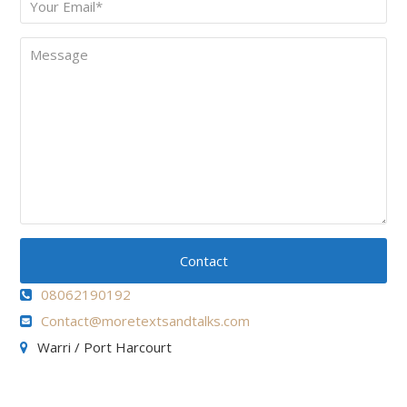
Your
*
Email
Message
Contact
08062190192
Contact@moretextsandtalks.com
Warri / Port Harcourt