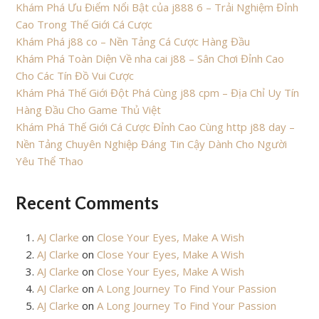
Khám Phá Ưu Điểm Nổi Bật của j888 6 – Trải Nghiệm Đỉnh
Cao Trong Thế Giới Cá Cược
Khám Phá j88 co – Nền Tảng Cá Cược Hàng Đầu
Khám Phá Toàn Diện Về nha cai j88 – Sân Chơi Đỉnh Cao
Cho Các Tín Đồ Vui Cược
Khám Phá Thế Giới Đột Phá Cùng j88 cpm – Địa Chỉ Uy Tín
Hàng Đầu Cho Game Thủ Việt
Khám Phá Thế Giới Cá Cược Đỉnh Cao Cùng http j88 day –
Nền Tảng Chuyên Nghiệp Đáng Tin Cậy Dành Cho Người
Yêu Thể Thao
Recent Comments
AJ Clarke
on
Close Your Eyes, Make A Wish
AJ Clarke
on
Close Your Eyes, Make A Wish
AJ Clarke
on
Close Your Eyes, Make A Wish
AJ Clarke
on
A Long Journey To Find Your Passion
AJ Clarke
on
A Long Journey To Find Your Passion