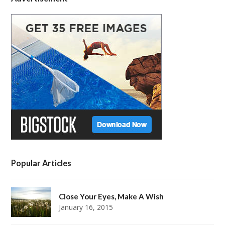
t
e
t
t
t
b
a
e
e
o
g
r
r
o
r
e
k
a
s
m
t
Popular Articles
Close Your Eyes, Make A Wish
January 16, 2015