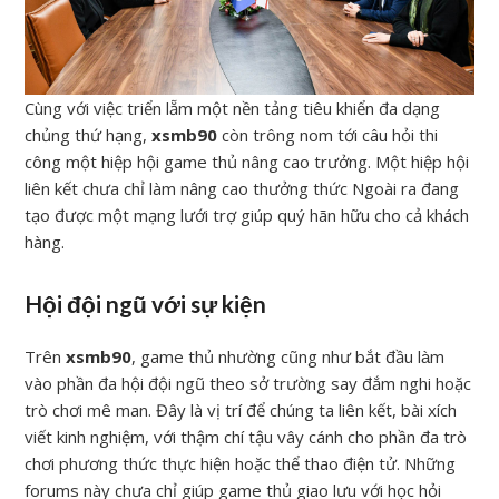
Cùng với việc triển lẵm một nền tảng tiêu khiển đa dạng
chủng thứ hạng,
xsmb90
còn trông nom tới câu hỏi thi
công một hiệp hội game thủ nâng cao trưởng. Một hiệp hội
liên kết chưa chỉ làm nâng cao thưởng thức Ngoài ra đang
tạo được một mạng lưới trợ giúp quý hãn hữu cho cả khách
hàng.
Hội đội ngũ với sự kiện
Trên
xsmb90
, game thủ nhường cũng như bắt đầu làm
vào phần đa hội đội ngũ theo sở trường say đắm nghi hoặc
trò chơi mê man. Đây là vị trí để chúng ta liên kết, bài xích
viết kinh nghiệm, với thậm chí tậu vây cánh cho phần đa trò
chơi phương thức thực hiện hoặc thể thao điện tử. Những
forums này chưa chỉ giúp game thủ giao lưu với học hỏi