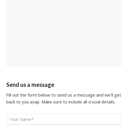
Send us a message
Fill out the form below to send us a message and we'll get
back to you asap. Make sure to include all crucial details.
Your
*
Name