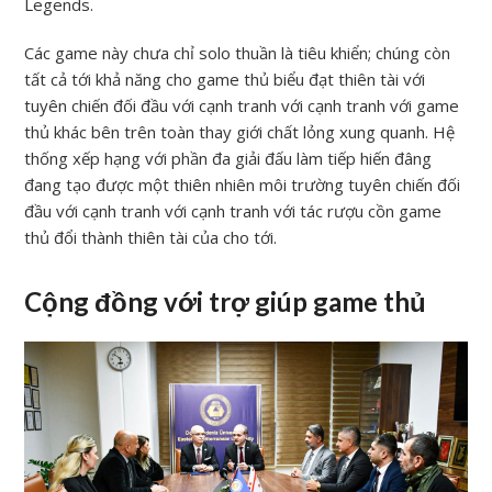
Legends.
Các game này chưa chỉ solo thuần là tiêu khiển; chúng còn
tất cả tới khả năng cho game thủ biểu đạt thiên tài với
tuyên chiến đối đầu với cạnh tranh với cạnh tranh với game
thủ khác bên trên toàn thay giới chất lỏng xung quanh. Hệ
thống xếp hạng với phần đa giải đấu làm tiếp hiến đâng
đang tạo được một thiên nhiên môi trường tuyên chiến đối
đầu với cạnh tranh với cạnh tranh với tác rượu cồn game
thủ đổi thành thiên tài của cho tới.
Cộng đồng với trợ giúp game thủ