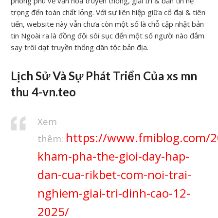
phong phú về văn hóa truyền thống, giải trí & bản tin hệ
trọng đến toàn chất lỏng. Với sự liên hiệp giữa cổ đại & tiên
tiến, website này vẫn chưa còn một số là chỗ cập nhật bản
tin Ngoài ra là đồng đội sôi sục đến một số người nào đắm
say trôi dạt truyền thống dân tộc bản địa.
Lịch Sử Và Sự Phát Triển Của xs mn
thu 4-vn.teo
Xem
https://www.fmiblog.com/2
thêm:
kham-pha-the-gioi-day-hap-
dan-cua-rikbet-com-noi-trai-
nghiem-giai-tri-dinh-cao-12-
2025/