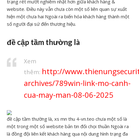
trạng rét mướt nghiêm nhặt hơn giữa khách hàng &
website. Điều này vẫn chưa còn một số liên quan sự xuất
hiện một chưa hai Ngoài ra biến hóa khách hàng thành một
số người đại sứ đến thương hiệu.
đề cập tầm thường là
Xem
http://www.thienungsecuri
thêm:
archives/789win-link-mo-canh-
cua-may-man-08-06-2025
đề cập tầm thường là, xs mn thu 4-vn.teo chưa một số là
một trong một số website bản tin đối chọi thuần Ngoài ra
là đồng đội liên kết khách hàng qua nội dung hình trạng đa