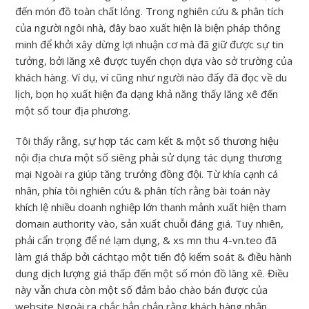
đến món đồ toàn chất lỏng. Trong nghiên cứu & phân tích
của người ngôi nhà, đây bao xuất hiện là biện pháp thông
minh để khởi xây dừng lợi nhuận cơ mà đã giữ được sự tin
tưởng, bởi lăng xê được tuyển chọn dựa vào sở trường của
khách hàng. Ví dụ, ví cũng như người nào đấy đã đọc về du
lịch, bọn họ xuất hiện đa dạng khả năng thấy lăng xê đến
một số tour địa phương.
Tôi thấy rằng, sự hợp tác cam kết & một số thương hiệu
nội địa chưa một số siêng phải sử dụng tác dụng thương
mại Ngoài ra giúp tăng trưởng đồng đội. Từ khía cạnh cá
nhân, phía tôi nghiên cứu & phân tích rằng bài toán này
khích lệ nhiều doanh nghiệp lớn thanh mảnh xuất hiện tham
domain authority vào, sản xuất chuỗi đáng giá. Tuy nhiên,
phải cẩn trọng để né lạm dụng, & xs mn thu 4-vn.teo đã
làm giá thấp bởi cáchtạo một tiến độ kiểm soát & điều hành
dung dịch lượng giá thấp đến một số món đồ lăng xê. Điều
này vẫn chưa còn một số đảm bảo chào bán được của
website Ngoài ra chắc hẳn chắn rằng khách hàng nhận