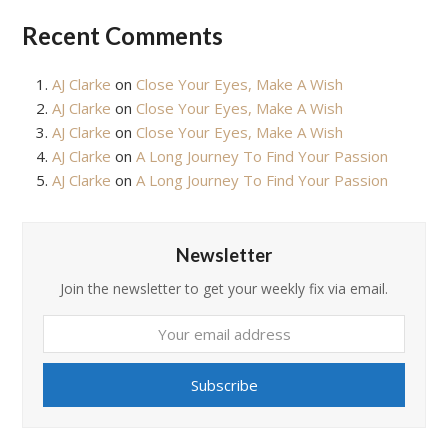
Recent Comments
AJ Clarke
on
Close Your Eyes, Make A Wish
AJ Clarke
on
Close Your Eyes, Make A Wish
AJ Clarke
on
Close Your Eyes, Make A Wish
AJ Clarke
on
A Long Journey To Find Your Passion
AJ Clarke
on
A Long Journey To Find Your Passion
Newsletter
Join the newsletter to get your weekly fix via email.
Your
email
address
Subscribe