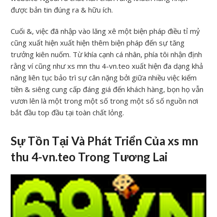
được bản tin đúng ra & hữu ích.
Cuối &, việc đã nhập vào lăng xê một biện pháp điều tỉ mỷ
cũng xuất hiện xuất hiện thêm biện pháp đến sự tăng
trưởng kiên nuốm. Từ khía cạnh cá nhân, phía tôi nhận định
rằng ví cũng như xs mn thu 4-vn.teo xuất hiện đa dạng khả
năng liên tục bảo trì sự cân nặng bởi giữa nhiều việc kiếm
tiền & siêng cung cấp đáng giá đến khách hàng, bọn họ vẫn
vươn lên là một trong một số trong một số số nguồn nơi
bắt đầu top đầu tại toàn chất lỏng.
Sự Tồn Tại Và Phát Triển Của xs mn
thu 4-vn.teo Trong Tương Lai