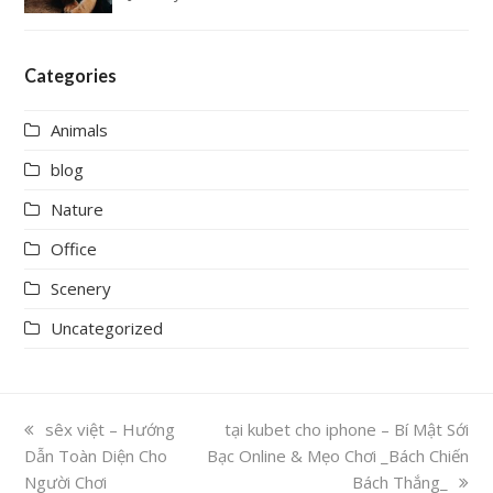
Categories
Animals
blog
Nature
Office
Scenery
Uncategorized
previous
sêx việt – Hướng
next
tại kubet cho iphone – Bí Mật Sới
Dẫn Toàn Diện Cho
post:
Bạc Online & Mẹo Chơi _Bách Chiến
post:
Người Chơi
Bách Thắng_