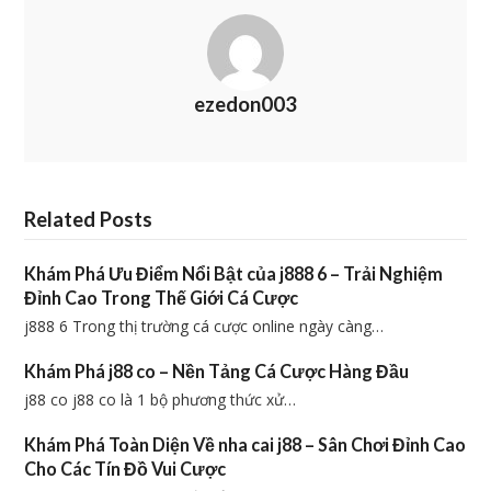
ezedon003
Related Posts
Khám Phá Ưu Điểm Nổi Bật của j888 6 – Trải Nghiệm
Đỉnh Cao Trong Thế Giới Cá Cược
j888 6 Trong thị trường cá cược online ngày càng…
Khám Phá j88 co – Nền Tảng Cá Cược Hàng Đầu
j88 co j88 co là 1 bộ phương thức xử…
Khám Phá Toàn Diện Về nha cai j88 – Sân Chơi Đỉnh Cao
Cho Các Tín Đồ Vui Cược