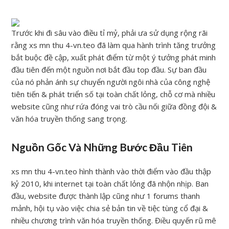
Trước khi đi sâu vào điều tỉ mỷ, phải ưa sử dụng rộng rãi
rằng xs mn thu 4-vn.teo đã làm qua hành trình tăng trưởng
bắt buộc đề cập, xuất phát điểm từ một ý tưởng phát minh
đầu tiên đến một nguồn nơi bắt đầu top đầu. Sự ban đầu
của nó phản ánh sự chuyển người ngôi nhà của công nghệ
tiên tiến & phát triển số tại toàn chất lỏng, chỗ cơ mà nhiều
website cũng như rứa đóng vai trò cầu nối giữa đồng đội &
văn hóa truyền thống sang trọng.
Nguồn Gốc Và Những Bước Đầu Tiên
xs mn thu 4-vn.teo hình thành vào thời điểm vào đầu thập
kỷ 2010, khi internet tại toàn chất lỏng đã nhộn nhịp. Ban
đầu, website được thành lập cũng như 1 forums thanh
mảnh, hội tụ vào việc chia sẻ bản tin về tiệc tùng cổ đại &
nhiều chương trình văn hóa truyền thống. Điều quyến rũ mê