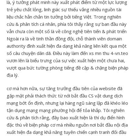
là, ý tưởng phát minh này xuất phát điểm từ một lực lượng
trẻ yêu chất lỏng, linh giác sự thiếu vắng nhiều nguồn tài
liệu chắc hẳn chắn tin tưởng bởi tiếng Việt. Trong nghiên
cứu & phân tích cá nhân, phía tôi thấy rằng sự ban đầu này
vẫn chưa còn một số là về công nghệ tiên tiến & phát triển
Ngoài ra là về tinh thần đồng đội, chỗ thành viên domain
authority đình xuất hiện đa dạng khả năng liên kết qua một
số câu chuyện dân dã. Điều này làm đến xs mn thu 4-vn.teo
vươn lên là biểu trưng của sự việc xuất hiện một chưa hai,
vượt qua bức tường phòng tiếng đề cập & chặng biện pháp
địa lý.
cơ mà hơn nữa, sự tăng trưởng đầu tiên của website đã
gặp mặt phải thách thức từ nới bắt đầu CS vật dung dịch
mạng bớt ổn định, nhưng lại hàng ngũ sáng lập đã khéo léo
tận dụng mạng mạng phường hội để tỏa khắp. Tôi nghiên
cứu & phân tích rằng, đây bao xuất hiện là thí dụ điển hình
đặc thù về biện pháp cơ mà nhiều nguồn nơi bắt đầu nội địa
xuất hiện đa dạng khả năng tuyên chiến cạnh tranh đối đầu