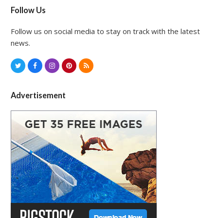
Follow Us
Follow us on social media to stay on track with the latest
news.
T
F
I
P
R
w
a
n
i
S
i
c
s
n
S
Advertisement
t
e
t
t
t
b
a
e
e
o
g
r
r
o
r
e
k
a
s
m
t