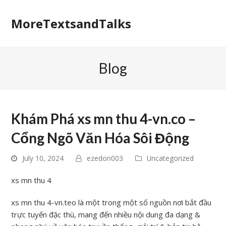
MoreTextsandTalks
Blog
Khám Phá xs mn thu 4-vn.co –
Cổng Ngõ Văn Hóa Sôi Động
July 10, 2024
ezedon003
Uncategorized
xs mn thu 4
xs mn thu 4-vn.teo là một trong một số nguồn nơi bắt đầu
trực tuyến đặc thù, mang đến nhiều nội dung đa dạng &