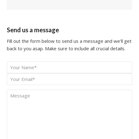
Send us a message
Fill out the form below to send us a message and we'll get
back to you asap. Make sure to include all crucial details.
Your
*
Name
Your
*
Email
Message