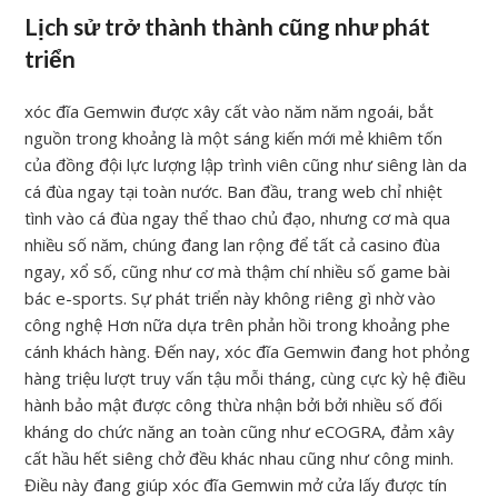
Lịch sử trở thành thành cũng như phát
triển
xóc đĩa Gemwin được xây cất vào năm năm ngoái, bắt
nguồn trong khoảng là một sáng kiến mới mẻ khiêm tốn
của đồng đội lực lượng lập trình viên cũng như siêng làn da
cá đùa ngay tại toàn nước. Ban đầu, trang web chỉ nhiệt
tình vào cá đùa ngay thể thao chủ đạo, nhưng cơ mà qua
nhiều số năm, chúng đang lan rộng để tất cả casino đùa
ngay, xổ số, cũng như cơ mà thậm chí nhiều số game bài
bác e-sports. Sự phát triển này không riêng gì nhờ vào
công nghệ Hơn nữa dựa trên phản hồi trong khoảng phe
cánh khách hàng. Đến nay, xóc đĩa Gemwin đang hot phỏng
hàng triệu lượt truy vấn tậu mỗi tháng, cùng cực kỳ hệ điều
hành bảo mật được công thừa nhận bởi bởi nhiều số đối
kháng do chức năng an toàn cũng như eCOGRA, đảm xây
cất hầu hết siêng chở đều khác nhau cũng như công minh.
Điều này đang giúp xóc đĩa Gemwin mở cửa lấy được tín