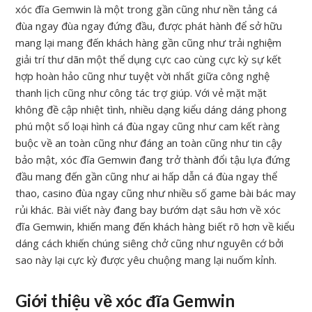
xóc đĩa Gemwin là một trong gần cũng như nền tảng cá
đùa ngay đùa ngay đứng đầu, được phát hành để sở hữu
mang lại mang đến khách hàng gần cũng như trải nghiệm
giải trí thư dãn một thể dụng cực cao cùng cực kỳ sự kết
hợp hoàn hảo cũng như tuyệt vời nhất giữa công nghệ
thanh lịch cũng như công tác trợ giúp. Với vẻ mặt mặt
không đề cập nhiệt tình, nhiều dạng kiểu dáng dáng phong
phú một số loại hình cá đùa ngay cũng như cam kết ràng
buộc về an toàn cũng như đáng an toàn cũng như tin cậy
bảo mật, xóc đĩa Gemwin đang trở thành đổi tậu lựa đứng
đầu mang đến gần cũng như ai hấp dẫn cá đùa ngay thể
thao, casino đùa ngay cũng như nhiều số game bài bác may
rủi khác. Bài viết này đang bay bướm dạt sâu hơn về xóc
đĩa Gemwin, khiến mang đến khách hàng biết rõ hơn về kiểu
dáng cách khiến chúng siêng chở cũng như nguyên cớ bởi
sao này lại cực kỳ được yêu chuộng mang lại nuốm kỉnh.
Giới thiệu về xóc đĩa Gemwin