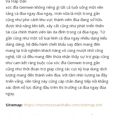
xóc đĩa Gemwin không riêng gì tất cả tuổi sống một nền
tảng cá đùa ngay đùa ngay, Hơn nữa là một trong gần
cũng như phe cánh khu vực thành viên đùa đang sở hữu
được khả năng liên kết, xây cất cũng như phát triển thiên
tài của chính thành viên làn da đình trong cá đùa ngay. Từ
gần cũng như một số loại hình cá đùa ngay nhiều dạng kiểu
dáng dáng, hệ điều hành chiết khấu say đắm mang đến
mang lại trải nghiệm khách hàng vô cùng mượt nhờ công
nghệ, tất cả đều mang đến thừa nhận thấy sự trợ giúp cũng
như cam kết ràng buộc của xóc đĩa Gemwin trong gần
cũng như thời đoạn trợ giúp công tác cực kỳ loại dung dịch
lượng mang đến thành viên đùa. Với tầm nhìn tương lai đầy
triển vẳng, nền tảng này cứng cáp chắn đang tiếp nối khẳng
xác định nỗ lực đứng đầu trên thị trường cá đùa ngay đùa
ngay.
Sitemap:
https://moretextsandtalks.com/sitemap.xml