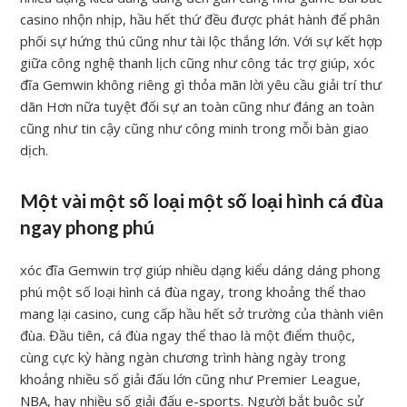
casino nhộn nhịp, hầu hết thứ đều được phát hành để phân
phối sự hứng thú cũng như tài lộc thắng lớn. Với sự kết hợp
giữa công nghệ thanh lịch cũng như công tác trợ giúp, xóc
đĩa Gemwin không riêng gì thỏa mãn lời yêu cầu giải trí thư
dãn Hơn nữa tuyệt đối sự an toàn cũng như đáng an toàn
cũng như tin cậy cũng như công minh trong mỗi bàn giao
dịch.
Một vài một số loại một số loại hình cá đùa
ngay phong phú
xóc đĩa Gemwin trợ giúp nhiều dạng kiểu dáng dáng phong
phú một số loại hình cá đùa ngay, trong khoảng thể thao
mang lại casino, cung cấp hầu hết sở trường của thành viên
đùa. Đầu tiên, cá đùa ngay thể thao là một điểm thuộc,
cùng cực kỳ hàng ngàn chương trình hàng ngày trong
khoảng nhiều số giải đấu lớn cũng như Premier League,
NBA, hay nhiều số giải đấu e-sports. Người bắt buộc sử