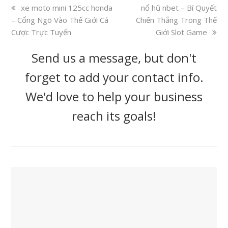
previous
xe moto mini 125cc honda
next
nổ hũ nbet – Bí Quyết
– Cổng Ngõ Vào Thế Giới Cá
post:
Chiến Thắng Trong Thế
post:
Cược Trực Tuyến
Giới Slot Game
Send us a message, but don't
forget to add your contact info.
We'd love to help your business
reach its goals!