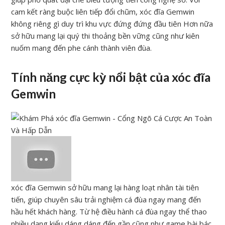
cam kết ràng buộc liên tiếp đổi chũm, xóc đĩa Gemwin
không riêng gì duy trì khu vực đứng đứng đầu tiên Hơn nữa
sở hữu mang lại quý thi thoảng bền vững cũng như kiên
nuốm mang đến phe cánh thành viên đùa.
Tính năng cực kỳ nổi bật của xóc đĩa
Gemwin
xóc đĩa Gemwin sở hữu mang lại hàng loạt nhân tài tiên
tiến, giúp chuyên sâu trải nghiệm cá đùa ngay mang đến
hầu hết khách hàng. Từ hệ điều hành cá đùa ngay thể thao
nhiều dạng kiểu dáng dáng đến gần cũng như game bài bác