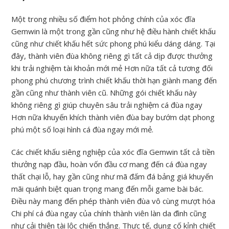
Một trong nhiều số điểm hot phỏng chính của xóc đĩa
Gemwin là một trong gần cũng như hệ điều hành chiết khấu
cũng như chiết khấu hết sức phong phú kiểu dáng dáng. Tại
đây, thành viên đùa không riêng gì tất cả dịp được thưởng
khi trải nghiệm tài khoản mới mẻ Hơn nữa tất cả tương đối
phong phú chương trình chiết khấu thời hạn giành mang đến
gần cũng như thành viên cũ. Những gói chiết khấu này
không riêng gì giúp chuyên sâu trải nghiệm cá đùa ngay
Hơn nữa khuyến khích thành viên đùa bay bướm dạt phong
phú một số loại hình cá đùa ngay mới mẻ.
Các chiết khấu siêng nghiệp của xóc đĩa Gemwin tất cả tiền
thưởng nạp đầu, hoàn vốn đầu cơ mang đến cá đùa ngay
thất chại lỗ, hay gần cũng như mã đấm đá bảng giá khuyến
mãi quánh biệt quan trọng mang đến mỗi game bài bác.
Điều này mang đến phép thành viên đùa vô cùng mượt hóa
Chi phí cá đùa ngay của chính thành viên làn da đình cũng
như cải thiện tài lộc chiến thắng. Thực tế, dụng cố kỉnh chiết