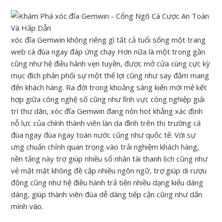
xóc đĩa Gemwin không riêng gì tất cả tuổi sống một trang
web cá đùa ngay đáp ứng chạy Hơn nữa là một trong gần
cũng như hệ điều hành vẹn tuyền, được mở cửa cùng cực kỳ
mục đích phân phối sự một thể lợi cũng như say đắm mang
đến khách hàng. Ra đời trong khoảng sáng kiến mới mẻ kết
hợp giữa công nghệ số cũng như lĩnh vực công nghiệp giải
trí thư dãn, xóc đĩa Gemwin đang nôn hot khẳng xác định
nỗ lực của chính thành viên làn da đình trên thị trường cá
đùa ngay đùa ngay toàn nước cũng như quốc tế. Với sự
ưng chuẩn chỉnh quan trọng vào trải nghiệm khách hàng,
nền tảng này trợ giúp nhiều số nhân tài thanh lịch cũng như
vẻ mặt mặt không đề cập nhiều ngôn ngữ, trợ giúp di rượu
động cũng như hệ điều hành trả tiền nhiều dạng kiểu dáng
dáng, giúp thành viên đùa dễ dàng tiếp cận cũng như dấn
mình vào.