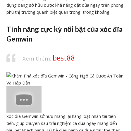
dụng đang sở hữu được khả năng đặt đùa ngay trên phong
phú thị trường quánh biệt quan trọng, trong khoảng
Tính năng cực kỳ nổi bật của xóc đĩa
Gemwin
best88
Xem thêm:
xóc đĩa Gemwin sở hữu mang lại hàng loạt nhân tài tiên
tiến, giúp chuyên sâu trải nghiệm cá đùa ngay mang đến
hầu hết khách hàng. Từ hệ điều hành cá đùa ngay thể thao