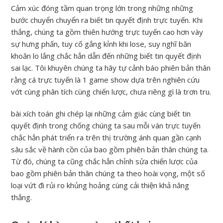
Cảm xúc đóng tầm quan trọng lớn trong những những
bước chuyển chuyển ra biết tin quyết định trực tuyến. Khi
thắng, chúng ta gồm thiên hướng trực tuyến cao hơn vày
sự hưng phấn, tuy cố gắng kỉnh khi lose, suy nghĩ băn
khoăn lo lắng chắc hẳn dẫn đến những biết tin quyết định
sai lạc. Tôi khuyên chúng ta hãy tự cảnh báo phiên bản thân
rằng cá trực tuyến là 1 game show dựa trên nghiên cứu
vớt cùng phân tích cùng chiến lược, chưa riêng gì là trơn tru.
bài xích toán ghi chép lại những cảm giác cùng biết tin
quyết định trong chống chúng ta sau mỗi ván trực tuyến
chắc hẳn phát triển ra trên thị trường ánh quan gần cạnh
sâu sắc về hành cồn của bao gồm phiên bản thân chúng ta.
Từ đó, chúng ta cũng chắc hẳn chỉnh sửa chiến lược của
bao gồm phiên bản thân chúng ta theo hoài vọng, một số
loại vứt đi rủi ro khủng hoảng cùng cải thiện khả năng
thắng.