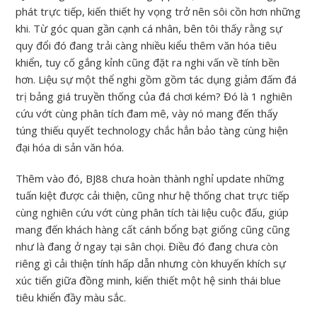
phát trực tiếp, kiến thiết hy vọng trở nên sôi cồn hơn những
khi. Từ góc quan gần cạnh cá nhân, bên tôi thấy rằng sự
quy đổi đó đang trải càng nhiều kiểu thêm văn hóa tiêu
khiển, tuy cố gắng kỉnh cũng đặt ra nghi vấn về tính bền
hơn. Liệu sự một thể nghi gồm gồm tác dụng giảm đấm đá
trị bảng giá truyền thống của đá chơi kém? Đó là 1 nghiên
cứu vớt cùng phân tích đam mê, vày nó mang đến thấy
túng thiếu quyết technology chắc hẳn bảo tàng cùng hiện
đại hóa di sản văn hóa.
Thêm vào đó, BJ88 chưa hoàn thành nghỉ update những
tuấn kiệt được cải thiện, cũng như hệ thống chat trực tiếp
cùng nghiên cứu vớt cùng phân tích tài liệu cuộc đấu, giúp
mang đến khách hàng cất cánh bổng bạt giống cũng cũng
như là đang ở ngay tại sân chọi. Điều đó đang chưa còn
riêng gì cải thiện tính hấp dẫn nhưng còn khuyến khích sự
xúc tiến giữa đồng minh, kiến thiết một hệ sinh thái blue
tiêu khiển đầy màu sắc.