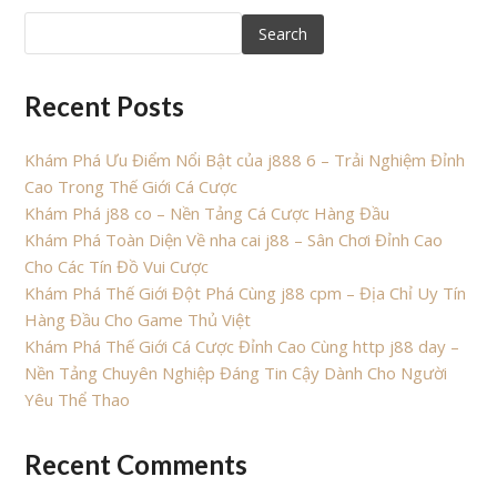
Search
Recent Posts
Khám Phá Ưu Điểm Nổi Bật của j888 6 – Trải Nghiệm Đỉnh
Cao Trong Thế Giới Cá Cược
Khám Phá j88 co – Nền Tảng Cá Cược Hàng Đầu
Khám Phá Toàn Diện Về nha cai j88 – Sân Chơi Đỉnh Cao
Cho Các Tín Đồ Vui Cược
Khám Phá Thế Giới Đột Phá Cùng j88 cpm – Địa Chỉ Uy Tín
Hàng Đầu Cho Game Thủ Việt
Khám Phá Thế Giới Cá Cược Đỉnh Cao Cùng http j88 day –
Nền Tảng Chuyên Nghiệp Đáng Tin Cậy Dành Cho Người
Yêu Thể Thao
Recent Comments