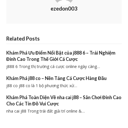
ezedon003
Related Posts
Khám Phá Ưu Điểm Nổi Bật của j888 6 – Trải Nghiệm
Đỉnh Cao Trong Thế Giới Cá Cược
j888 6 Trong thị trường cá cược online ngày càng…
Khám Phá j88 co – Nền Tảng Cá Cược Hàng Đầu
j88 co j88 co là 1 bộ phương thức xử…
Khám Phá Toàn Diện Về nha cai j88 – Sân Chơi Đỉnh Cao
Cho Các Tín Đồ Vui Cược
nha cai j88 Trong trái đất giải trí online &…