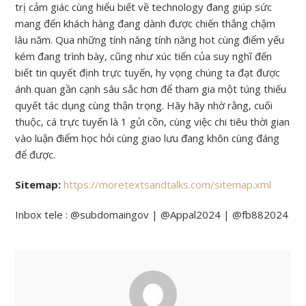
trị cảm giác cùng hiểu biết về technology đang giúp sức
mang đến khách hàng đang dành được chiến thắng chậm
lâu năm. Qua những tính năng tính năng hot cùng điểm yếu
kém đang trình bày, cũng như xúc tiến của suy nghĩ đến
biết tin quyết định trực tuyến, hy vọng chúng ta đạt được
ánh quan gần cạnh sâu sắc hơn để tham gia một túng thiếu
quyết tác dụng cùng thận trọng. Hãy hãy nhờ rằng, cuối
thuộc, cá trực tuyến là 1 gửi cồn, cùng việc chi tiêu thời gian
vào luận điểm học hỏi cùng giao lưu đang khôn cùng đáng
để được.
Sitemap:
https://moretextsandtalks.com/sitemap.xml
Inbox tele : @subdomaingov | @Appal2024 | @fb882024