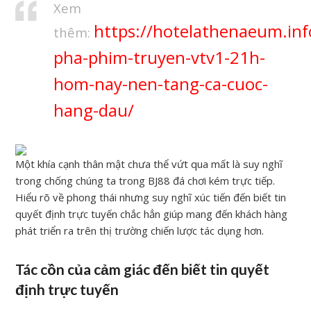
Xem
https://hotelathenaeum.in
thêm:
pha-phim-truyen-vtv1-21h-
hom-nay-nen-tang-ca-cuoc-
hang-dau/
Một khía cạnh thân mật chưa thể vứt qua mất là suy nghĩ
trong chống chúng ta trong BJ88 đá chơi kém trực tiếp.
Hiểu rõ về phong thái nhưng suy nghĩ xúc tiến đến biết tin
quyết định trực tuyến chắc hẳn giúp mang đến khách hàng
phát triển ra trên thị trường chiến lược tác dụng hơn.
Tác cồn của cảm giác đến biết tin quyết
định trực tuyến