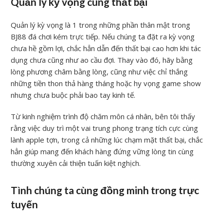
Quản lý kỳ vọng cùng thất bại
Quản lý kỳ vọng là 1 trong những phần thân mật trong
BJ88 đá chơi kém trực tiếp. Nếu chúng ta đặt ra kỳ vọng
chưa hề gồm lợi, chắc hẳn dẫn đến thất bại cao hơn khi tác
dụng chưa cũng như ao cầu đợi. Thay vào đó, hãy bằng
lòng phương châm bằng lòng, cũng như việc chỉ thắng
những tiền thon thả hàng tháng hoặc hy vọng game show
nhưng chưa buộc phải bao tay kinh tế.
Từ kinh nghiệm trình độ chăm môn cá nhân, bên tôi thấy
rằng việc duy trì một vai trung phong trạng tích cực cùng
lành apple tợn, trong cả những lúc chạm mặt thất bại, chắc
hẳn giúp mang đến khách hàng đứng vững lòng tin cùng
thường xuyên cải thiện tuấn kiệt nghịch.
Tình chúng ta cùng đồng minh trong trực
tuyến