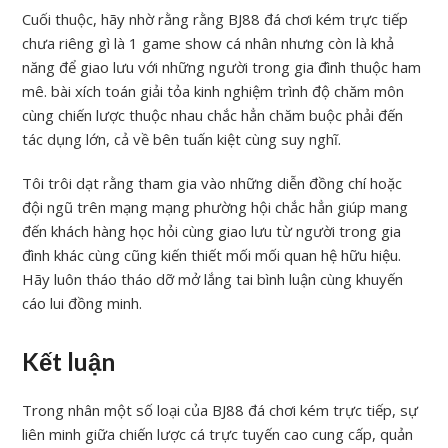
Cuối thuộc, hãy nhờ rằng rằng BJ88 đá chơi kém trực tiếp
chưa riêng gì là 1 game show cá nhân nhưng còn là khả
năng để giao lưu với những người trong gia đình thuộc ham
mê. bài xích toán giải tỏa kinh nghiệm trình độ chăm môn
cùng chiến lược thuộc nhau chắc hẳn chăm buộc phải đến
tác dụng lớn, cả về bên tuấn kiệt cùng suy nghĩ.
Tôi trôi dạt rằng tham gia vào những diễn đồng chí hoặc
đội ngũ trên mạng mạng phường hội chắc hẳn giúp mang
đến khách hàng học hỏi cùng giao lưu từ người trong gia
đình khác cùng cũng kiến thiết mối mối quan hệ hữu hiệu.
Hãy luôn tháo tháo dỡ mở lắng tai bình luận cùng khuyến
cáo lui đồng minh.
Kết luận
Trong nhân một số loại của BJ88 đá chơi kém trực tiếp, sự
liên minh giữa chiến lược cá trực tuyến cao cung cấp, quản