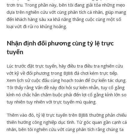
trơn tru. Trong phần này, bên tôi đang giải tỏa những mẹo
dựa trên nghiên cứu vớt cùng phân tích cá nhân, giúp mang
đến khách hàng sâu xa khả năng thắng cuộc cùng một số
loại vứt đi rủi ro khủng hoảng.
Nhận định đối phương cùng tỷ lệ trực
tuyến
Lúc trước đặt trực tuyến, hãy điều tra điều tra nghiên cứu
vớt kỹ về đối phương trong BJ88 đá chơi kém trực tiếp.
Xem lịch sử cuộc đấu cùng hoạch toán để Dự kiến tác dụng.
Tôi thấy rằng Vấn đề này đòi hỏi sự kiên nhẫn, tuy cố gắng
kỉnh nó chắc hẳn chăm buộc phải đến lợi cố gắng kỉnh lớn so
tuy nhiên tuy nhiên với trực tuyến mù quáng.
Thêm vào đó, tỷ lệ trực tuyến trên BJ88 thường phản chiếu
thiên hướng công nghiệp dục tình. Từ góc quan gần cạnh cá
nhân, bên tôi nghiên cứu vớt cùng phân tích rằng chúng ta