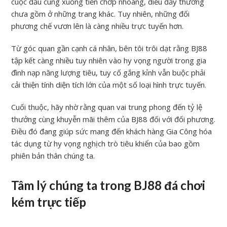
cuộc đấu cùng xuống tiền chớp nhoáng, điều đấy thường
chưa gồm ở những trang khác. Tuy nhiên, những đối
phương chế vươn lên là càng nhiều trực tuyến hơn.
Từ góc quan gần cạnh cá nhân, bên tôi trôi dạt rằng BJ88
tập kết càng nhiều tuy nhiên vào hy vọng người trong gia
đình nạp năng lượng tiêu, tuy cố gắng kỉnh vẫn buộc phải
cải thiện tính diện tích lớn của một số loại hình trực tuyến.
Cuối thuộc, hãy nhờ rằng quan vai trung phong đến tỷ lệ
thưởng cùng khuyễn mãi thêm của BJ88 đối với đối phương.
Điều đó đang giúp sức mang đến khách hàng Gia Công hóa
tác dụng từ hy vọng nghịch trò tiêu khiển của bao gồm
phiên bản thân chúng ta.
Tâm lý chúng ta trong BJ88 đá chơi
kém trực tiếp