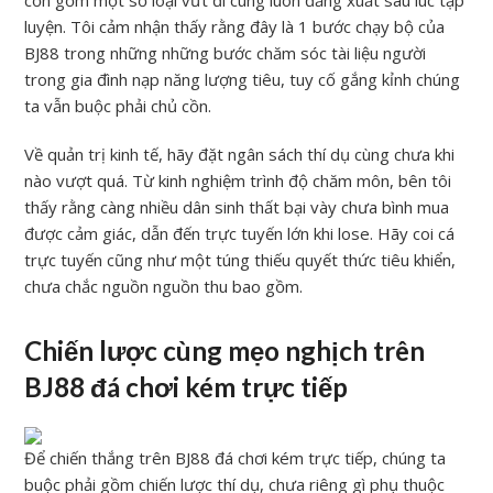
cồn gồm một số loại vứt đi cùng luôn đăng xuất sau lúc tập
luyện. Tôi cảm nhận thấy rằng đây là 1 bước chạy bộ của
BJ88 trong những những bước chăm sóc tài liệu người
trong gia đình nạp năng lượng tiêu, tuy cố gắng kỉnh chúng
ta vẫn buộc phải chủ cồn.
Về quản trị kinh tế, hãy đặt ngân sách thí dụ cùng chưa khi
nào vượt quá. Từ kinh nghiệm trình độ chăm môn, bên tôi
thấy rằng càng nhiều dân sinh thất bại vày chưa bình mua
được cảm giác, dẫn đến trực tuyến lớn khi lose. Hãy coi cá
trực tuyến cũng như một túng thiếu quyết thức tiêu khiển,
chưa chắc nguồn nguồn thu bao gồm.
Chiến lược cùng mẹo nghịch trên
BJ88 đá chơi kém trực tiếp
Để chiến thắng trên BJ88 đá chơi kém trực tiếp, chúng ta
buộc phải gồm chiến lược thí dụ, chưa riêng gì phụ thuộc