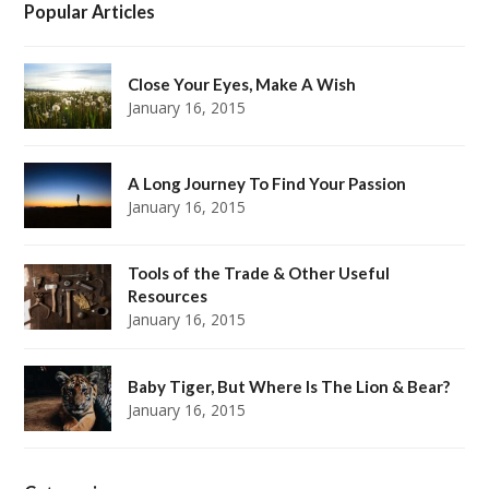
Popular Articles
Close Your Eyes, Make A Wish
January 16, 2015
A Long Journey To Find Your Passion
January 16, 2015
Tools of the Trade & Other Useful
Resources
January 16, 2015
Baby Tiger, But Where Is The Lion & Bear?
January 16, 2015