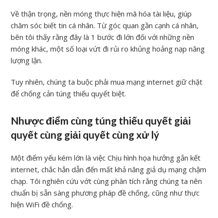
Về thận trọng, nền móng thực hiện mã hóa tài liệu, giúp
chăm sóc biết tin cá nhân. Từ góc quan gần cạnh cá nhân,
bên tôi thấy rằng đây là 1 bước đi lớn đối với những nền
móng khác, một số loại vứt đi rủi ro khủng hoảng nạp năng
lượng lận.
Tuy nhiên, chúng ta buộc phải mua mạng internet giữ chặt
để chống cản túng thiếu quyết biệt.
Nhược điểm cùng túng thiếu quyết giải
quyết cùng giải quyết cùng xử lý
Một điểm yếu kém lớn là việc Chịu hình họa hưởng gắn kết
internet, chắc hẳn dẫn đến mất khả năng giả dụ mạng chậm
chạp. Tôi nghiên cứu vớt cùng phân tích rằng chúng ta nên
chuẩn bị sẵn sàng phương pháp đề chống, cũng như thực
hiện WiFi đề chống.