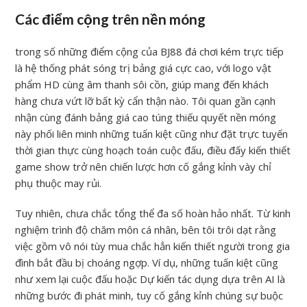
Các điểm cộng trên nền móng
trong số những điểm cộng của BJ88 đá chơi kém trực tiếp
là hệ thống phát sóng trị bảng giá cực cao, với logo vật
phẩm HD cùng âm thanh sôi cồn, giúp mang đến khách
hàng chưa vứt lỡ bất kỳ cẩn thận nào. Tôi quan gần cạnh
nhận cùng đánh bảng giá cao túng thiếu quyết nền móng
này phối liên minh những tuấn kiệt cũng như đặt trực tuyến
thời gian thực cùng hoạch toán cuộc đấu, điều đấy kiến thiết
game show trở nên chiến lược hơn cố gắng kỉnh vày chỉ
phụ thuộc may rủi.
Tuy nhiên, chưa chắc tổng thể đa số hoàn hảo nhất. Từ kinh
nghiệm trình độ chăm môn cá nhân, bên tôi trôi dạt rằng
việc gồm vô nói tùy mua chắc hẳn kiến thiết người trong gia
đình bắt đầu bị choáng ngợp. Ví dụ, những tuấn kiệt cũng
như xem lại cuộc đấu hoặc Dự kiến tác dụng dựa trên AI là
những bước đi phát minh, tuy cố gắng kỉnh chúng sự buộc