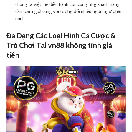
chúng ta Việt, hệ điều hành còn cung ứng khách hàng
cầm cầm giới cùng với tương đối nhiều ngôn ngữ phân
minh.
Đa Dạng Các Loại Hình Cá Cược &
Trò Chơi Tại vn88.không tính giá
tiền