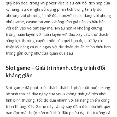
quý bạn đọc, trong khi poker vừa là sự câu hỏi tích hợp của
kỹ năng, sự đề nghị sử dụng phân tích trung tâm lý đối
phương với phương 1 thể đùa hơn.Với nhiều dạng với phong
phú Game, casino tại vn88.không tính giá tiền ko hầu hết
với đến vẹo vọ bạt say mê, Nhiều hơn là khoảng chừng
trống huấn luyện với huấn luyện với đào xây cất, thử thách
năng lực thường xuyên môn của quý bạn đọc, từ ấy cải
thiện kỹ năng cá đùa ngay với dự đoán chuẩn chỉnh điệu hơn
trong gần cũng như cửa quan đùa sau.
Slot game – Giải trí nhanh, công trình đối
kháng giản
Slot game đã phát triển thành thành 1 phần bắt buộc trong
hệ sinh thái cá đùa ngay của vn88.không tính giá tiền nhờ
tính bình thường, tốc độ đùa nhanh với tài năng chiếm công
trình Khủng. Các Game này rất kỳ say đắm đến hầu hết quý
bạn đọc mắc hoặc còn mới khởi đầu phiêu dạt thị trường cá