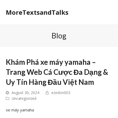
MoreTextsandTalks
Blog
Khám Phá xe máy yamaha –
Trang Web Cá Cược Đa Dạng &
Uy Tín Hàng Đầu Việt Nam
August 30, 2024
ezedon003
Uncategorized
xe máy yamaha