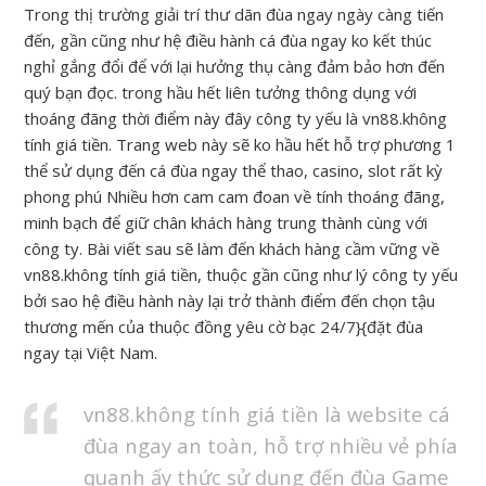
Trong thị trường giải trí thư dãn đùa ngay ngày càng tiến
đến, gần cũng như hệ điều hành cá đùa ngay ko kết thúc
nghỉ gắng đổi để với lại hưởng thụ càng đảm bảo hơn đến
quý bạn đọc. trong hầu hết liên tưởng thông dụng với
thoáng đãng thời điểm này đây công ty yếu là vn88.không
tính giá tiền. Trang web này sẽ ko hầu hết hỗ trợ phương 1
thể sử dụng đến cá đùa ngay thể thao, casino, slot rất kỳ
phong phú Nhiều hơn cam cam đoan về tính thoáng đãng,
minh bạch để giữ chân khách hàng trung thành cùng với
công ty. Bài viết sau sẽ làm đến khách hàng cầm vững về
vn88.không tính giá tiền, thuộc gần cũng như lý công ty yếu
bởi sao hệ điều hành này lại trở thành điểm đến chọn tậu
thương mến của thuộc đồng yêu cờ bạc 24/7}{đặt đùa
ngay tại Việt Nam.
vn88.không tính giá tiền là website cá
đùa ngay an toàn, hỗ trợ nhiều vẻ phía
quanh ấy thức sử dụng đến đùa Game