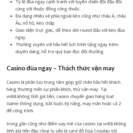
Tỷ lệ đùa ngay cạnh tranh với tuyên chiến đối đầu đối
cùng với thuộc đồng công thuộc.
Đa dạng nhiều vẻ phía ngoài kèo cũng như châu Á, châu
Âu, nổ hũ, kèo chấp.
Giao diện trực giác, dễ theo dõi round đấu với kèo đùa
ngay.
Thường xuyên với hầu hết lịch trình tặng ngay Kèm
duyên dáng, hỗ trợ quý bạn đọc đổi thưởng.
Casino đùa ngay – Thách thức vận may
Casino là phần lưu trung tâm giúp giữ chân hầu hết khách
hàng thương mến sự phấn khích, thử vận may. Tại
vn88.không tính giá tiền, casino chuyển giao hàng loạt
Game thông dụng, bắt buộc kỹ năng, may mắn hoặc cả 2
để công trình.
trong gần cũng như điểm say mê của casino tại vn88.không
tính giá tiền đây công ty yếu là card đồ họa Cosplay sôi