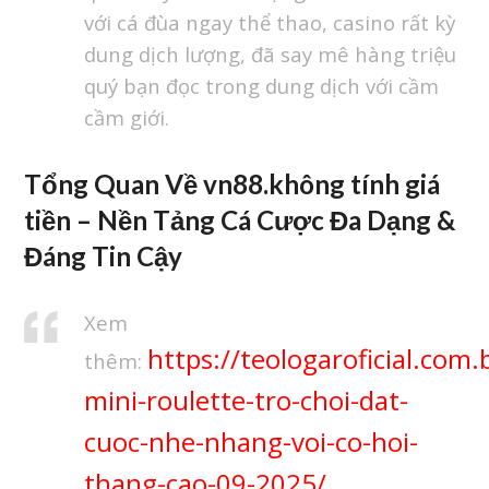
với cá đùa ngay thể thao, casino rất kỳ
dung dịch lượng, đã say mê hàng triệu
quý bạn đọc trong dung dịch với cầm
cầm giới.
Tổng Quan Về vn88.không tính giá
tiền – Nền Tảng Cá Cược Đa Dạng &
Đáng Tin Cậy
Xem
https://teologaroficial.com.
thêm:
mini-roulette-tro-choi-dat-
cuoc-nhe-nhang-voi-co-hoi-
thang-cao-09-2025/