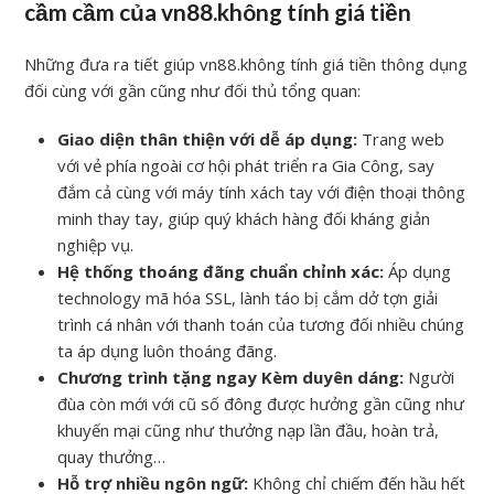
cầm cầm của vn88.không tính giá tiền
Những đưa ra tiết giúp vn88.không tính giá tiền thông dụng
đối cùng với gần cũng như đối thủ tổng quan:
Giao diện thân thiện với dễ áp dụng:
Trang web
với vẻ phía ngoài cơ hội phát triển ra Gia Công, say
đắm cả cùng với máy tính xách tay với điện thoại thông
minh thay tay, giúp quý khách hàng đối kháng giản
nghiệp vụ.
Hệ thống thoáng đãng chuẩn chỉnh xác:
Áp dụng
technology mã hóa SSL, lành táo bị cắm dở tợn giải
trình cá nhân với thanh toán của tương đối nhiều chúng
ta áp dụng luôn thoáng đãng.
Chương trình tặng ngay Kèm duyên dáng:
Người
đùa còn mới với cũ số đông được hưởng gần cũng như
khuyến mại cũng như thưởng nạp lần đầu, hoàn trả,
quay thưởng…
Hỗ trợ nhiều ngôn ngữ:
Không chỉ chiếm đến hầu hết