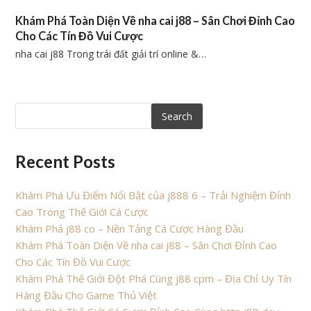
Khám Phá Toàn Diện Về nha cai j88 – Sân Chơi Đỉnh Cao
Cho Các Tín Đồ Vui Cược
nha cai j88 Trong trái đất giải trí online &…
Search
Recent Posts
Khám Phá Ưu Điểm Nổi Bật của j888 6 – Trải Nghiệm Đỉnh
Cao Trong Thế Giới Cá Cược
Khám Phá j88 co – Nền Tảng Cá Cược Hàng Đầu
Khám Phá Toàn Diện Về nha cai j88 – Sân Chơi Đỉnh Cao
Cho Các Tín Đồ Vui Cược
Khám Phá Thế Giới Đột Phá Cùng j88 cpm – Địa Chỉ Uy Tín
Hàng Đầu Cho Game Thủ Việt