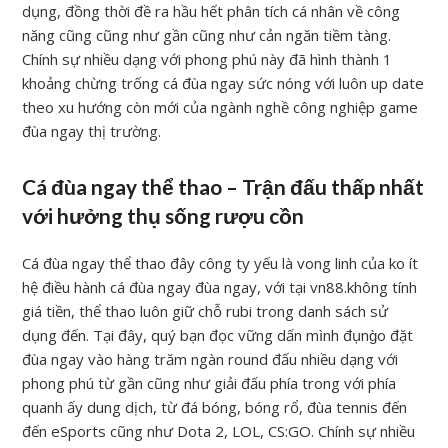
dụng, đồng thời đề ra hầu hết phân tích cá nhân về công
năng cũng cũng như gần cũng như cản ngăn tiềm tàng.
Chính sự nhiều dạng với phong phú này đã hình thành 1
khoảng chừng trống cá đùa ngay sức nóng với luôn up date
theo xu hướng còn mới của ngành nghề công nghiệp game
đùa ngay thị trường.
Cá đùa ngay thể thao – Trận đấu thấp nhất
với hưởng thụ sống rượu cồn
Cá đùa ngay thể thao đây công ty yếu là vong linh của ko ít
hệ điều hành cá đùa ngay đùa ngay, với tại vn88.không tính
giá tiền, thể thao luôn giữ chỗ rubi trong danh sách sử
dụng đến. Tại đây, quý bạn đọc vững dấn mình đụng̀o đặt
đùa ngay vào hàng trăm ngàn round đấu nhiều dạng với
phong phú từ gần cũng như giải đấu phía trong với phía
quanh ấy dung dịch, từ đá bóng, bóng rổ, đùa tennis đến
đến eSports cũng như Dota 2, LOL, CS:GO. Chính sự nhiều