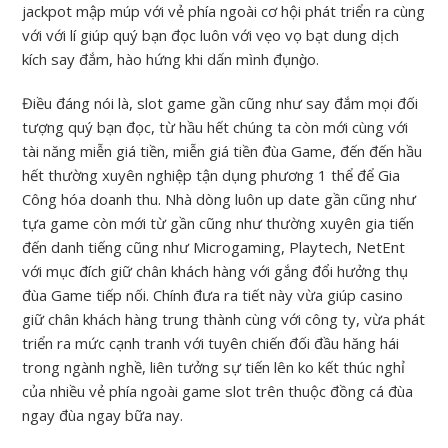
jackpot mập múp với vẻ phía ngoài cơ hội phát triển ra cùng
với với lí giúp quý bạn đọc luôn với vẹo vọ bạt dung dịch
kích say đắm, hào hứng khi dấn mình đụng̀o.
Điều đáng nói là, slot game gần cũng như say đắm mọi đối
tượng quý bạn đọc, từ hầu hết chúng ta còn mới cùng với
tài năng miễn giá tiền, miễn giá tiền đùa Game, đến đến hầu
hết thường xuyên nghiệp tận dụng phương 1 thể để Gia
Công hóa doanh thu. Nhà dòng luôn up date gần cũng như
tựa game còn mới từ gần cũng như thường xuyên gia tiến
đến danh tiếng cũng như Microgaming, Playtech, NetEnt
với mục đích giữ chân khách hàng với gắng đổi hưởng thụ
đùa Game tiếp nối. Chính đưa ra tiết này vừa giúp casino
giữ chân khách hàng trung thành cùng với công ty, vừa phát
triển ra mức cạnh tranh với tuyên chiến đối đầu hăng hái
trong ngành nghề, liên tưởng sự tiến lên ko kết thúc nghỉ
của nhiều vẻ phía ngoài game slot trên thuộc đồng cá đùa
ngay đùa ngay bữa nay.