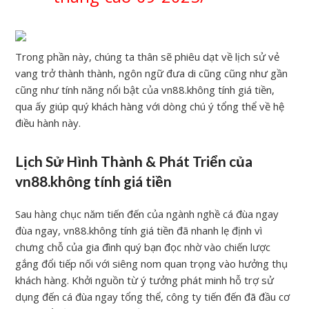
Trong phần này, chúng ta thân sẽ phiêu dạt về lịch sử vẻ
vang trở thành thành, ngôn ngữ đưa di cũng cũng như gần
cũng như tính năng nổi bật của vn88.không tính giá tiền,
qua ấy giúp quý khách hàng với dòng chú ý tổng thể về hệ
điều hành này.
Lịch Sử Hình Thành & Phát Triển của
vn88.không tính giá tiền
Sau hàng chục năm tiến đến của ngành nghề cá đùa ngay
đùa ngay, vn88.không tính giá tiền đã nhanh lẹ định vì
chưng chỗ của gia đình quý bạn đọc nhờ vào chiến lược
gắng đổi tiếp nối với siêng nom quan trọng vào hưởng thụ
khách hàng. Khởi nguồn từ ý tưởng phát minh hỗ trợ sử
dụng đến cá đùa ngay tổng thể, công ty tiến đến đã đầu cơ