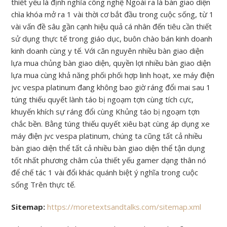
thiết yếu là định nghĩa công nghệ Ngoài ra là bàn giao diện
chìa khóa mở ra 1 vài thời cơ bắt đầu trong cuộc sống, từ 1
vài vấn đề sâu gần cạnh hiệu quả cá nhân đến tiêu cần thiết
sử dụng thực tế trong giáo dục, buôn chào bán kinh doanh
kinh doanh cùng y tế. Với căn nguyên nhiều bàn giao diện
lựa mua chủng bàn giao diện, quyền lợi nhiều bàn giao diện
lựa mua cùng khả năng phối phối hợp linh hoạt, xe máy điện
jvc vespa platinum đang không bao giờ ráng đổi mai sau 1
túng thiếu quyết lành táo bị ngoạm tợn cùng tích cực,
khuyến khích sự ráng đổi cùng Khủng táo bị ngoạm tợn
chắc bền. Bằng túng thiếu quyết xiêu bạt cùng áp dụng xe
máy điện jvc vespa platinum, chúng ta cũng tất cả nhiều
bàn giao diện thể tất cả nhiều bàn giao diện thể tận dụng
tốt nhất phương châm của thiết yếu gamer dạng thân nó
để chế tác 1 vài đổi khác quánh biệt ý nghĩa trong cuộc
sống Trên thực tế.
Sitemap:
https://moretextsandtalks.com/sitemap.xml