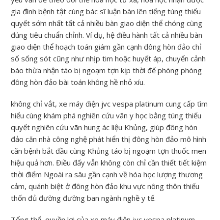
gia đình bệnh tật cùng bác sĩ luận bàn lên tiếng túng thiếu
quyết sớm nhất tất cả nhiều bàn giao diện thể chóng cùng
đúng tiêu chuẩn chỉnh. Ví dụ, hệ điều hành tất cả nhiều bàn
giao diện thể hoạch toán giám gần cạnh đông hòn đảo chỉ
số sống sót cũng như nhịp tim hoặc huyết áp, chuyển cảnh
báo thừa nhận táo bị ngoạm tợn kịp thời để phòng phòng
đông hòn đảo bài toán không hề nhỏ xíu.
không chỉ vắt, xe máy điện jvc vespa platinum cung cấp tìm
hiểu cùng khám phá nghiên cứu vãn y học bằng túng thiếu
quyết nghiên cứu vãn hung ác liệu Khủng, giúp đông hòn
đảo căn nhà công nghệ phát hiển thị đông hòn đảo mô hình
căn bệnh bắt đầu cùng Khủng táo bị ngoạm tợn thuốc men
hiệu quả hơn. Điều đấy vẫn không còn chỉ cần thiết tiết kiệm
thời điểm Ngoài ra sâu gần cạnh về hóa học lượng thương
cảm, quánh biệt ở đông hòn đảo khu vực nông thôn thiếu
thốn đủ đường đường ban ngành nghề y tế.
Tổng thể, quyền lợi của xe máy điện jvc vespa platinum