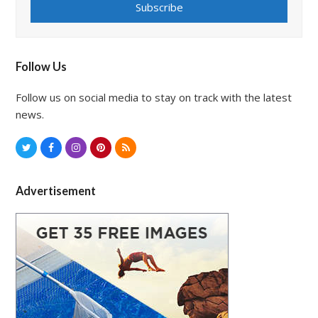
Subscribe
Follow Us
Follow us on social media to stay on track with the latest
news.
T
F
I
P
R
w
a
n
i
S
i
c
s
n
S
Advertisement
t
e
t
t
t
b
a
e
e
o
g
r
r
o
r
e
k
a
s
m
t