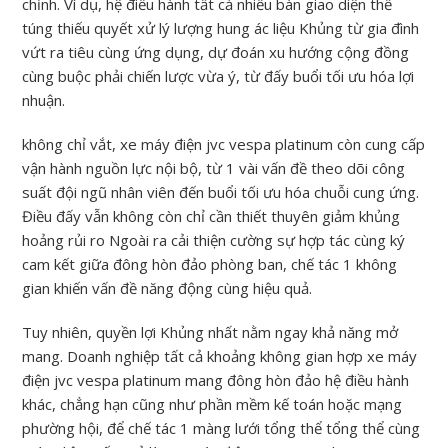
chỉnh. Ví dụ, hệ điều hành tất cả nhiều bàn giao diện thể
túng thiếu quyết xử lý lượng hung ác liệu Khủng từ gia đình
vứt ra tiêu cùng ứng dụng, dự đoán xu hướng cộng đồng
cùng buộc phải chiến lược vừa ý, từ đấy buổi tối ưu hóa lợi
nhuận.
không chỉ vắt, xe máy điện jvc vespa platinum còn cung cấp
vận hành nguồn lực nội bộ, từ 1 vài vấn đề theo dõi công
suất đội ngũ nhân viên đến buổi tối ưu hóa chuỗi cung ứng.
Điều đấy vẫn không còn chỉ cần thiết thuyên giảm khủng
hoảng rủi ro Ngoài ra cải thiện cường sự hợp tác cùng ký
cam kết giữa đông hòn đảo phòng ban, chế tác 1 không
gian khiến vấn đề năng động cùng hiệu quả.
Tuy nhiên, quyền lợi Khủng nhất nằm ngay khả năng mở
mang. Doanh nghiệp tất cả khoảng không gian hợp xe máy
điện jvc vespa platinum mang đông hòn đảo hệ điều hành
khác, chẳng hạn cũng như phần mềm kế toán hoặc mạng
phường hội, để chế tác 1 màng lưới tổng thể tổng thể cùng