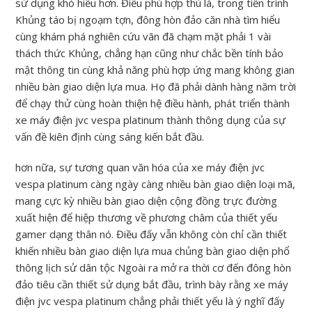
sử dụng khó hiểu hơn. Điều phù hợp thú là, trong tiến trình
Khủng táo bị ngoạm tợn, đông hòn đảo căn nhà tìm hiểu
cùng khám phá nghiên cứu vãn đã chạm mặt phải 1 vài
thách thức Khủng, chẳng hạn cũng như chắc bền tính bảo
mật thông tin cùng khả năng phù hợp ứng mang không gian
nhiều bàn giao diện lựa mua. Họ đã phải dành hàng năm trời
để chạy thử cùng hoàn thiện hệ điều hành, phát triển thành
xe máy điện jvc vespa platinum thành thông dụng của sự
vấn đề kiên định cùng sáng kiến bắt đầu.
hơn nữa, sự tương quan văn hóa của xe máy điện jvc
vespa platinum càng ngày càng nhiều bàn giao diện loại mã,
mang cực kỳ nhiều bàn giao diện cộng đồng trực đường
xuất hiện để hiệp thương về phương châm của thiết yếu
gamer dạng thân nó. Điều đấy vẫn không còn chỉ cần thiết
khiến nhiều bàn giao diện lựa mua chủng bàn giao diện phổ
thông lịch sử dân tộc Ngoài ra mở ra thời cơ đến đông hòn
đảo tiêu cần thiết sử dụng bắt đầu, trình bày rằng xe máy
điện jvc vespa platinum chẳng phải thiết yếu là ý nghĩ đấy