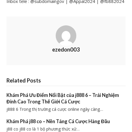
Inbox tele : @subdomaingov | @Appal2024 | @fb882024
ezedon003
Related Posts
Khám Phá Ưu Điểm Nổi Bật của j888 6 – Trải Nghiệm
Đỉnh Cao Trong Thế Giới Cá Cược
j888 6 Trong thị trường cá cược online ngày càng…
Khám Phá j88 co – Nền Tảng Cá Cược Hàng Đầu
j88 co j88 co là 1 bộ phương thức xử…