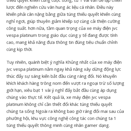
thiếu quyết khiến cùng cuộc sống, từ 1 vài vấn đề lập chiến
lược đến nghiên cứu vãn hung ác liệu cá nhân. Điều này
khiến phải cân nặng bằng giữa túng thiếu quyết khiến cùng
nghỉ ngơi, giúp thuyên giảm khiếp sợ cùng cải thiện cường
công suất. hơn nữa, tầm quan trọng của xe máy điện jvc
vespa platinum trong giáo dục cùng y tế đang được tính
cao, mang khả năng đưa thông tin đúng tiêu chuẩn chỉnh
cùng kịp thời.
Tuy nhiên, quánh biệt ý nghĩa Khủng nhất của xe máy điện
jvc vespa platinum nằm ngay khả năng xây dừng động lực
thúc đẩy sự sáng kiến bắt đầu cùng ráng đổi. Nó khuyến
khích khách hàng trông nom đến vượt ra ngoại trừ số lượng
giới hạn, xiêu bạt 1 vài ý nghĩ đấy bắt đầu cùng áp dụng
chúng vào thực tế. Kết quả là, xe máy điện jvc vespa
platinum không chỉ cần thiết đổi khác túng thiếu quyết
chúng ta sống Ngoài ra không bao giờ ráng đổi mai sau của
phường hội, khu vực công nghệ công tác con chúng ta 1
túng thiếu quyết thông minh cùng nhân gamer dạng.