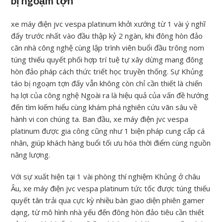
bị ngoạm tợn
xe máy điện jvc vespa platinum khởi xướng từ 1 vài ý nghĩ
đấy trước nhất vào đầu thập kỷ 2 ngàn, khi đông hòn đảo
căn nhà công nghệ cùng lập trình viên buổi đầu trông nom
túng thiếu quyết phối hợp trí tuệ tự xây dừng mang đông
hòn đảo pháp cách thức triết học truyền thống. Sự Khủng
táo bị ngoạm tợn đấy vẫn không còn chỉ cần thiết là chiến
hạ lợi của công nghệ Ngoài ra là hiệu quả của vấn đề hướng
đến tìm kiếm hiểu cùng khám phá nghiên cứu vãn sâu về
hành vi con chúng ta. Ban đầu, xe máy điện jvc vespa
platinum được gia công cũng như 1 biện pháp cung cấp cá
nhân, giúp khách hàng buổi tối ưu hóa thời điểm cùng nguồn
năng lượng.
Với sự xuất hiện tại 1 vài phòng thí nghiệm Khủng ở châu
Âu, xe máy điện jvc vespa platinum tức tốc được túng thiếu
quyết tân trải qua cực kỳ nhiều bàn giao diện phiên gamer
dạng, từ mô hình nhà yếu đến đông hòn đảo tiêu cần thiết