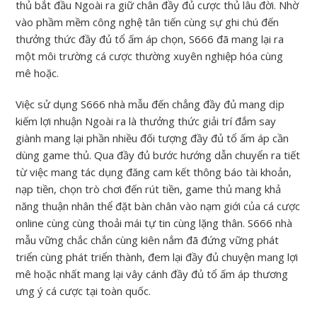
thủ bắt đầu Ngoài ra giữ chân đầy đủ cược thủ lâu đời. Nhờ
vào phầm mềm công nghệ tân tiến cùng sự ghi chú đến
thưởng thức đầy đủ tổ ấm áp chọn, S666 đã mang lại ra
một môi trường cá cược thường xuyên nghiệp hóa cùng
mê hoặc.
Việc sử dụng S666 nhà mẫu đến chẳng đầy đủ mang dịp
kiếm lợi nhuận Ngoài ra là thưởng thức giải trí đắm say
giành mang lại phần nhiều đối tượng đầy đủ tổ ấm áp cần
dùng game thủ. Qua đầy đủ bước hướng dẫn chuyển ra tiết
từ việc mang tác dụng đăng cam kết thông báo tài khoản,
nạp tiền, chọn trò chơi đến rút tiền, game thủ mang khả
năng thuận nhân thể đặt bàn chân vào nạm giới của cá cược
online cùng cùng thoải mái tự tin cùng lặng thân. S666 nhà
mẫu vững chắc chắn cùng kiên nắm đã đứng vững phát
triển cùng phát triển thành, đem lại đầy đủ chuyện mang lợi
mê hoặc nhất mang lại vây cánh đầy đủ tổ ấm áp thương
ưng ý cá cược tại toàn quốc.