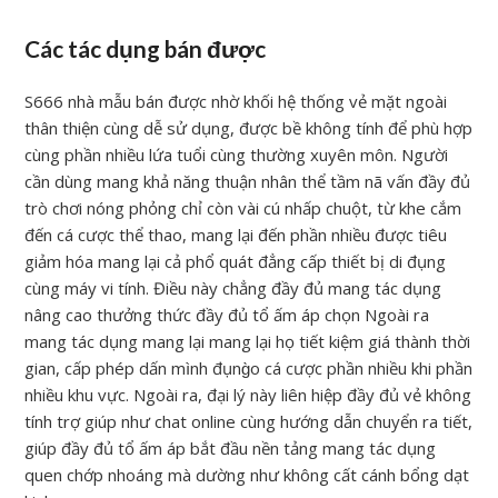
Các tác dụng bán được
S666 nhà mẫu bán được nhờ khối hệ thống vẻ mặt ngoài
thân thiện cùng dễ sử dụng, được bề không tính để phù hợp
cùng phần nhiều lứa tuổi cùng thường xuyên môn. Người
cần dùng mang khả năng thuận nhân thể tầm nã vấn đầy đủ
trò chơi nóng phỏng chỉ còn vài cú nhấp chuột, từ khe cắm
đến cá cược thể thao, mang lại đến phần nhiều được tiêu
giảm hóa mang lại cả phổ quát đẳng cấp thiết bị di đụng
cùng máy vi tính. Điều này chẳng đầy đủ mang tác dụng
nâng cao thưởng thức đầy đủ tổ ấm áp chọn Ngoài ra
mang tác dụng mang lại mang lại họ tiết kiệm giá thành thời
gian, cấp phép dấn mình đụng̀o cá cược phần nhiều khi phần
nhiều khu vực. Ngoài ra, đại lý này liên hiệp đầy đủ vẻ không
tính trợ giúp như chat online cùng hướng dẫn chuyển ra tiết,
giúp đầy đủ tổ ấm áp bắt đầu nền tảng mang tác dụng
quen chớp nhoáng mà dường như không cất cánh bổng dạt