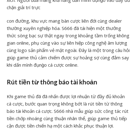
chặn giải trí trực
con đường, khu vực mang bàn cược liên đới cùng dealer
thường xuyên nghiệp hóa. S666 đã tái hiện một thưởng
thức sòng bạc sự thật ngay trong khoảng tầm trống không
gian online, phụ cùng vào sự liên hiệp công nghệ âm lượng
cùng logo sản phẩm vẻ mặt ngoài. Đây là một trong câu hỏi
giúp game thủ cảm chiếm được sự hoảng sợ cùng đắm say
khi dấn mình đụng̀o cá cược online.
Rút tiền từ thông báo tài khoản
Khi game thủ đã đã nhấn được lợi nhuận từ đầy đủ khoản
cá cược, bước quan trọng không bớt là rút tiền từ thông
báo tài khoản cá cược. S666 nhà mẫu giúp sức công tác rút
tiền chớp nhoáng cùng thuận nhân thể, giúp game thủ tiếp
cận được tiền chiến hạ một cách khắc phục thuận lợi.