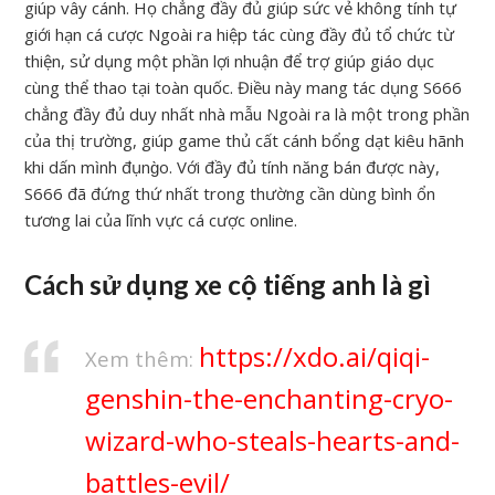
giúp vây cánh. Họ chẳng đầy đủ giúp sức vẻ không tính tự
giới hạn cá cược Ngoài ra hiệp tác cùng đầy đủ tổ chức từ
thiện, sử dụng một phần lợi nhuận để trợ giúp giáo dục
cùng thể thao tại toàn quốc. Điều này mang tác dụng S666
chẳng đầy đủ duy nhất nhà mẫu Ngoài ra là một trong phần
của thị trường, giúp game thủ cất cánh bổng dạt kiêu hãnh
khi dấn mình đụng̀o. Với đầy đủ tính năng bán được này,
S666 đã đứng thứ nhất trong thường cần dùng bình ổn
tương lai của lĩnh vực cá cược online.
Cách sử dụng xe cộ tiếng anh là gì
https://xdo.ai/qiqi-
Xem thêm:
genshin-the-enchanting-cryo-
wizard-who-steals-hearts-and-
battles-evil/