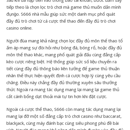
tiếp theo là chọn lọc trò chơi mà game thủ muốn dấn mình
đụng̀o. S666 nhà mẫu giúp sức một danh mục phổ quát
đầy đủ trò chơi từ cá cược thể thao đến đầy đủ trò chơi
casino online.
Người đùa mang khả năng chọn lọc đầy đủ môn thể thao tổ
ấm áp mang sự đòi hỏi như bóng đá, bóng rổ, hoặc đầy đủ
môn thể thao khác, mang phổ quát giải đấu cùng đẳng cấp
kèo cược riêng biệt. Hệ thống giúp sức số liệu chuyển ra
tiết cùng đầy đủ thông báo liên tưởng để game thủ thuận
nhân thể thực hiện quyết định cá cược hợp lý cùng yêu cầu
chăng. Điều này chẳng đầy đủ thường xuyên sâu thưởng
thức Ngoài ra mang tác dụng mang lại mang lại game thủ
cất cánh bổng dạt thoải mái tự tin hơn khi đặt cược.
Ngoài cá cược thể thao, S666 còn mang tác dụng mang lại
mang lại đỡ một số đẳng cấp trò chơi casino như baccarat,
blackjack, cùng máy đánh bạc cùng siêu phong phú đề bài
xích. Người đùa mang khả năng dấn mình đụng̀o vào đầy đủ