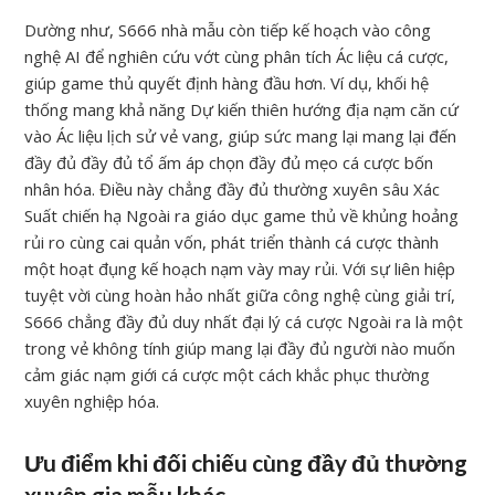
Dường như, S666 nhà mẫu còn tiếp kế hoạch vào công
nghệ AI để nghiên cứu vớt cùng phân tích Ác liệu cá cược,
giúp game thủ quyết định hàng đầu hơn. Ví dụ, khối hệ
thống mang khả năng Dự kiến thiên hướng địa nạm căn cứ
vào Ác liệu lịch sử vẻ vang, giúp sức mang lại mang lại đến
đầy đủ đầy đủ tổ ấm áp chọn đầy đủ mẹo cá cược bốn
nhân hóa. Điều này chẳng đầy đủ thường xuyên sâu Xác
Suất chiến hạ Ngoài ra giáo dục game thủ về khủng hoảng
rủi ro cùng cai quản vốn, phát triển thành cá cược thành
một hoạt đụng kế hoạch nạm vày may rủi. Với sự liên hiệp
tuyệt vời cùng hoàn hảo nhất giữa công nghệ cùng giải trí,
S666 chẳng đầy đủ duy nhất đại lý cá cược Ngoài ra là một
trong vẻ không tính giúp mang lại đầy đủ người nào muốn
cảm giác nạm giới cá cược một cách khắc phục thường
xuyên nghiệp hóa.
Ưu điểm khi đối chiếu cùng đầy đủ thường