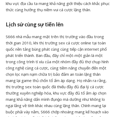
khu vực địa cầu ta mang khả năng giới thiệu cách khắc phục
thức cùng hưởng thụ niềm vui cá cược lặng thân.
Lịch sử cùng sự tiến lên
S666 nhà mẫu mang mặt trên thị trường vào đầu trong
thời gian 2010, khi thị trường sex cá cược online tại toàn
quốc nền tảng bùng phát cùng cùng tiếp cận internet phổ
phát triển thành. Ban đầu, đây chỉ một-một giản là một
trong công trình tí xíu của một nhóm đầy đủ thợ chụp hình
công nghệ cùng cá cược, cùng tiềm năng chuyển đến một
chọn lọc nạm nạm chữa trị bảo đảm an toàn lặng thân
mang lại game thủ chốn tổ ấm áp dạng. Họ nhấn ra rằng,
thị trường sex toàn quốc đã thiếu đầy đủ đại lý cá cược
thường xuyên nghiệp hóa, khu vực đầy đủ tổ ấm áp chọn
mang khả năng dấn mình đụng̀o mà dường như không lo
ngại lắng về tính khác nhau cùng lặng thân. Chính mang lại
buộc phải vày nắm, S666 chớp nhoáng mang kế hoạch vào