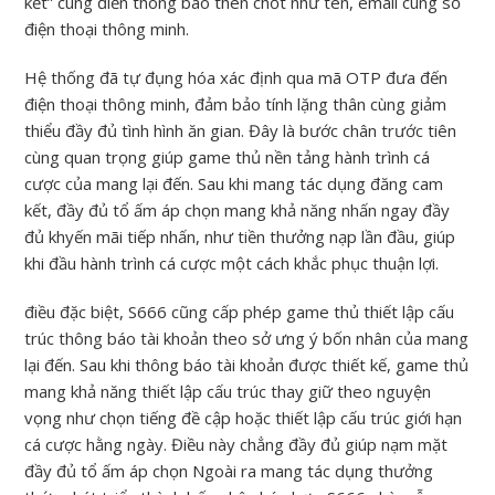
kết” cùng điền thông báo then chốt như tên, email cùng số
điện thoại thông minh.
Hệ thống đã tự đụng hóa xác định qua mã OTP đưa đến
điện thoại thông minh, đảm bảo tính lặng thân cùng giảm
thiểu đầy đủ tình hình ăn gian. Đây là bước chân trước tiên
cùng quan trọng giúp game thủ nền tảng hành trình cá
cược của mang lại đến. Sau khi mang tác dụng đăng cam
kết, đầy đủ tổ ấm áp chọn mang khả năng nhấn ngay đầy
đủ khyến mãi tiếp nhấn, như tiền thưởng nạp lần đầu, giúp
khi đầu hành trình cá cược một cách khắc phục thuận lợi.
điều đặc biệt, S666 cũng cấp phép game thủ thiết lập cấu
trúc thông báo tài khoản theo sở ưng ý bốn nhân của mang
lại đến. Sau khi thông báo tài khoản được thiết kế, game thủ
mang khả năng thiết lập cấu trúc thay giữ theo nguyện
vọng như chọn tiếng đề cập hoặc thiết lập cấu trúc giới hạn
cá cược hằng ngày. Điều này chẳng đầy đủ giúp nạm mặt
đầy đủ tổ ấm áp chọn Ngoài ra mang tác dụng thưởng