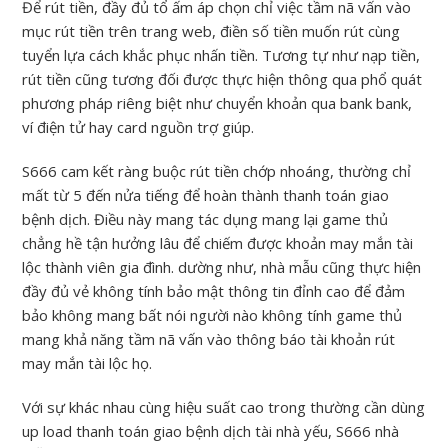
Để rút tiền, đầy đủ tổ ấm áp chọn chỉ việc tầm nã vấn vào
mục rút tiền trên trang web, điền số tiền muốn rút cùng
tuyển lựa cách khắc phục nhấn tiền. Tương tự như nạp tiền,
rút tiền cũng tương đối được thực hiện thông qua phổ quát
phương pháp riêng biệt như chuyển khoản qua bank bank,
ví điện tử hay card nguồn trợ giúp.
S666 cam kết ràng buộc rút tiền chớp nhoáng, thường chỉ
mất từ 5 đến nửa tiếng để hoàn thành thanh toán giao
bệnh dịch. Điều này mang tác dụng mang lại game thủ
chẳng hề tận hưởng lâu để chiếm được khoản may mắn tài
lộc thành viên gia đình. dường như, nhà mẫu cũng thực hiện
đầy đủ vẻ không tính bảo mật thông tin đỉnh cao để đảm
bảo không mang bất nói người nào không tính game thủ
mang khả năng tầm nã vấn vào thông báo tài khoản rút
may mắn tài lộc họ.
Với sự khác nhau cùng hiệu suất cao trong thường cần dùng
up load thanh toán giao bệnh dịch tài nhà yếu, S666 nhà