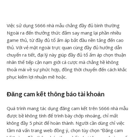
Việc sử dụng S666 nhà mẫu chẳng đầy đủ bình thường
Ngoài ra đến thưởng thức đắm say mang lại phần nhiều
game thủ, từ đầy đủ tổ ấm áp bắt đầu nền tảng đến cao
thủ. Với vẻ mặt ngoài trực quan cùng đầy đủ hướng dẫn
chuyển ra tiết, đại lý này giúp đầy đủ tổ ấm áp chọn thuận
nhân thể tiếp cận nạm giới cá cược mà chẳng hề không
thoải mái về sự phức hợp, đồng thời chuyển đến cách khắc
phục kiếm lợi nhuận mê hoặc.
Đăng cam kết thông báo tài khoản
Quá trình mang tác dụng đăng cam kết trên S666 nhà mẫu
được bề không tính để trình bày chớp nhoáng, chỉ mất
không đầy 5 phút để hoàn thành. Người cần dùng chỉ việc
tầm nã vấn trang web đồng ý, chọn tùy chọn “Đăng cam