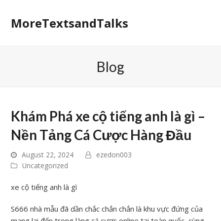
MoreTextsandTalks
Blog
Khám Phá xe cộ tiếng anh là gì –
Nền Tảng Cá Cược Hàng Đầu
August 22, 2024
ezedon003
Uncategorized
xe cộ tiếng anh là gì
S666 nhà mẫu đã dần chắc chắn chắn là khu vực đứng của
mang lại đến trong làng cá cược online tại toàn quốc, cùng