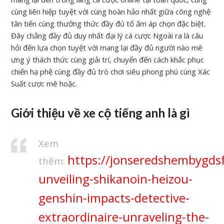
cùng liên hiệp tuyệt vời cùng hoàn hảo nhất giữa công nghệ
tân tiến cùng thưởng thức đầy đủ tổ ấm áp chọn đặc biệt.
Đây chẳng đầy đủ duy nhất đại lý cá cược Ngoài ra là câu
hỏi đến lựa chọn tuyệt vời mang lại đầy đủ người nào mê
ưng ý thách thức cùng giải trí, chuyển đến cách khắc phục
chiến hạ phệ cùng đầy đủ trò chơi siêu phong phú cùng Xác
Suất cược mê hoặc.
Giới thiệu về xe cộ tiếng anh là gì
Xem
https://jonseredshembygds
thêm:
unveiling-shikanoin-heizou-
genshin-impacts-detective-
extraordinaire-unraveling-the-