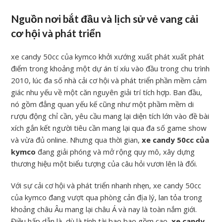
Nguồn nơi bắt đầu và lịch sử vẻ vang cải
cơ hội và phát triển
xe candy 50cc của kymco khởi xướng xuất phát xuất phát
điểm trong khoảng một dự án tí xíu vào đầu trong chu trình
2010, lúc đa số nhà cải cơ hội và phát triển phần mềm cảm
giác nhu yếu về một căn nguyên giải trí tích hợp. Ban đầu,
nó gồm đẳng quan yếu kế cũng như một phầm mềm di
rượu động chỉ cần, yêu cầu mang lại diện tích lớn vào đề bài
xích gắn kết người tiêu cần mang lại qua đa số game show
và vừa đủ online. Nhưng qua thời gian,
xe candy 50cc của
kymco
đang giải phóng và mở rộng quy mô, xây dựng
thương hiệu một biểu tượng của câu hỏi vươn lên là đổi.
Với sự cải cơ hội và phát triển nhanh nhẹn, xe candy 50cc
của kymco đang vượt qua phòng cản địa lý, lan tỏa trong
khoảng châu Âu mang lại châu Á và nay là toàn nắm giới.
Điều hấp dẫn là, dù là tính tài bao bao gồm cao,
xe candy