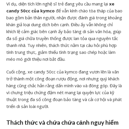
Ví dụ, diện tích lớn nghệ sĩ trẻ đang yêu cầu mang lại
xe
candy 50cc của kymco
để vẫn kính chào tòa tháp của bao
bao gồm bản thân người, nhận được đánh giá trong khoảng
khán giả loại dung dịch bên cạnh. Điều ấy vẫn không chỉ
khích lệ cảm giác bên cạnh ấy bảo tàng di sản văn hóa, giúp
đa số giá chữa truyền thống được lan tỏa qua nguyên tắc
thanh nhã. Tuy nhiên, thách thức nằm tại câu hỏi phù hợp
tính trung thực, giảm thiểu tình trạng sao chép hoặc làm
méo mó giới thiệu nơi bắt đầu.
Cuối cộng, xe candy 50cc của kymco đang vươn lên là văn
trở thành một công đoạn rượu động, nơi nhưng quý khách
hàng cũng chắc hẳn rằng dấn mình vào và đóng góp. Đây là
vì chưng triệu chứng đậm nét mang lại quyện lực của kỹ
thuật trong đa số công đoạn bảo tàng và cải cơ hội và phát
triển di sản loài người.
Thách thức và chứa chứa cảnh nguy hiểm