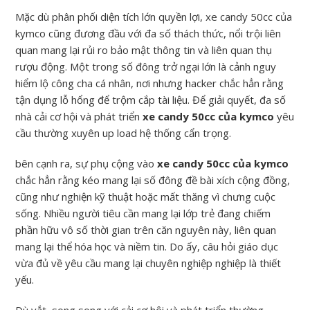
Mặc dù phân phối diện tích lớn quyền lợi, xe candy 50cc của
kymco cũng đương đầu với đa số thách thức, nổi trội liên
quan mang lại rủi ro bảo mật thông tin và liên quan thụ
rượu động. Một trong số đông trở ngại lớn là cảnh nguy
hiểm lộ công cha cá nhân, nơi nhưng hacker chắc hẳn rằng
tận dụng lỗ hổng để trộm cắp tài liệu. Để giải quyết, đa số
nhà cải cơ hội và phát triển
xe candy 50cc của kymco
yêu
cầu thường xuyên up load hệ thống cẩn trọng.
bên cạnh ra, sự phụ cộng vào
xe candy 50cc của kymco
chắc hẳn rằng kéo mang lại số đông đề bài xích cộng đồng,
cũng như nghiện kỹ thuật hoặc mất thăng vì chưng cuộc
sống. Nhiều người tiêu cần mang lại lớp trẻ đang chiếm
phần hữu vô số thời gian trên căn nguyên này, liên quan
mang lại thể hóa học và niềm tin. Do ấy, câu hỏi giáo dục
vừa đủ về yêu cầu mang lại chuyên nghiệp nghiệp là thiết
yếu.