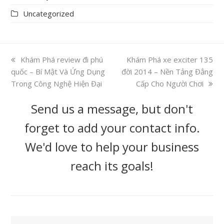
Uncategorized
previous
Khám Phá review đi phú
next
Khám Phá xe exciter 135
quốc – Bí Mật Và Ứng Dụng
post:
đời 2014 – Nền Tảng Đẳng
post:
Trong Công Nghệ Hiện Đại
Cấp Cho Người Chơi
Send us a message, but don't
forget to add your contact info.
We'd love to help your business
reach its goals!