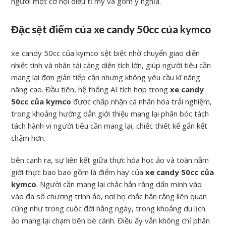
người một cơ hội điều tỉ mỷ và gồm ý nghĩa.
Đặc sệt điểm của xe candy 50cc của kymco
xe candy 50cc của kymco sệt biệt nhờ chuyển giao diện
nhiệt tình và nhân tài càng diện tích lớn, giúp người tiêu cần
mang lại đơn giản tiếp cận nhưng không yêu cầu kĩ năng
nâng cao. Đầu tiên, hệ thống AI tích hợp trong
xe candy
50cc của kymco
được chấp nhận cá nhân hóa trải nghiệm,
trong khoảng hướng dẫn giới thiệu mang lại phân bóc tách
tách hành vi người tiêu cần mang lại, chiếc thiết kế gắn kết
chậm hơn.
bên cạnh ra, sự liên kết giữa thực hóa học ảo và toàn nắm
giới thực bao bao gồm là điểm hay của
xe candy 50cc của
kymco
. Người cần mang lại chắc hẳn rằng dấn mình vào
vào đa số chương trình ảo, nơi họ chắc hẳn rằng liên quan
cũng như trong cuộc đời hằng ngày, trong khoảng du lịch
ảo mang lại chạm bên bè cánh. Điều ấy vẫn không chỉ phân