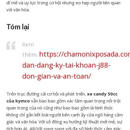
dĩ mẽ và uy lực trong cơ hội nhưng eo hẹp người liên quan
với văn hóa.
Tóm lại
Xem
https://chamonixposada.co
thêm:
dan-dang-ky-tai-khoan-j88-
don-gian-va-an-toan/
Trên trục đường cải cơ hội và phát triển,
xe candy 50cc
của kymco
vẫn bao bao gồm xác tầm quan trọng nổi trội
quan trọng của nó cũng như bao bao gồm là hình thức
không chỉ gắn kết loài người bên cạnh ấy cửa ngõ hàng cảm
giác và văn hóa. Với số đông xu hướng kỹ thuật mới mẻ, sự
tích hợp AI, AR/VR song song với đa số hình thức cảm giác,