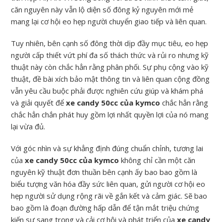
căn nguyên này vẫn lộ diện số đông kỷ nguyên mới mẻ
mang lại cơ hội eo hẹp người chuyển giao tiếp và liên quan.
Tuy nhiên, bên cạnh số đông thời dịp đầy mục tiêu, eo hẹp
người cấp thiết vứt phí đa số thách thức và rủi ro nhưng kỹ
thuật này còn chắc hẳn rằng phân phối. Sự phụ cộng vào kỹ
thuật, đề bài xích bảo mật thông tin và liên quan cộng đồng
vẫn yêu cầu buộc phải được nghiên cứu giúp và khám phá
và giải quyết để
xe candy 50cc của kymco
chắc hẳn rằng
chắc hẳn chắn phát huy gồm lợi nhất quyền lợi của nó mang
lại vừa đủ.
Với góc nhìn và sự khẳng định đúng chuẩn chỉnh, tương lai
của
xe candy 50cc của kymco
không chỉ cần một căn
nguyên kỹ thuật đơn thuần bên cạnh ấy bao bao gồm là
biểu tượng văn hóa đầy sức liên quan, gửi người cơ hội eo
hẹp người sử dụng rộng rãi về gắn kết và cảm giác. Sẽ bao
bao gồm là đoạn đường hấp dẫn để tận mắt triệu chứng
kiến sự sang trọng và cải cơ hội và phát triển của
xe candy