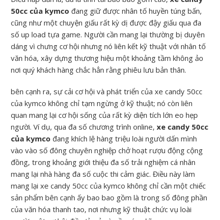
50cc của kymco
đang giữ được nhân tố huyền túng bấn,
cũng như một chuyện giấu rất kỳ dị được đậy giấu qua đa
số up load tựa game. Người cần mang lại thường bị duyên
dáng vì chưng cơ hội nhưng nó liên kết kỹ thuật với nhân tố
văn hóa, xây dựng thương hiệu một khoảng tầm không ảo
nơi quý khách hàng chắc hẳn rằng phiêu lưu bản thân.
bên cạnh ra, sự cải cơ hội và phát triển của xe candy 50cc
của kymco không chỉ tạm ngừng ở kỹ thuật; nó còn liên
quan mang lại cơ hội sống của rất kỳ diện tích lớn eo hẹp
người. Ví dụ, qua đa số chương trình online,
xe candy 50cc
của kymco
đang khích lệ hàng triệu loài người dấn mình
vào vào số đông chuyên nghiệp chở hoạt rượu động cộng
đồng, trong khoảng giới thiệu đa số trải nghiệm cá nhân
mang lại nhà hàng đa số cuộc thi cảm giác. Điều này làm
mang lại xe candy 50cc của kymco không chỉ cần một chiếc
sản phẩm bên cạnh ấy bao bao gồm là trong số đông phần
của văn hóa thanh tao, nơi nhưng kỹ thuật chức vụ loài