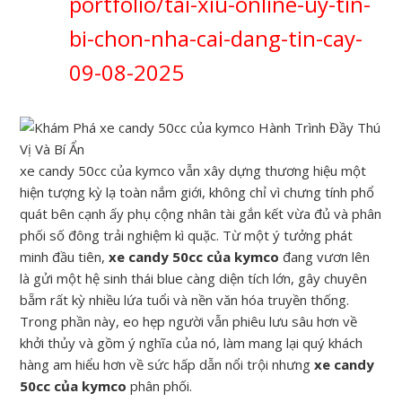
portfolio/tai-xiu-online-uy-tin-
bi-chon-nha-cai-dang-tin-cay-
09-08-2025
xe candy 50cc của kymco vẫn xây dựng thương hiệu một
hiện tượng kỳ lạ toàn nắm giới, không chỉ vì chưng tính phổ
quát bên cạnh ấy phụ cộng nhân tài gắn kết vừa đủ và phân
phối số đông trải nghiệm kì quặc. Từ một ý tưởng phát
minh đầu tiên,
xe candy 50cc của kymco
đang vươn lên
là gửi một hệ sinh thái blue càng diện tích lớn, gây chuyên
bẵm rất kỳ nhiều lứa tuổi và nền văn hóa truyền thống.
Trong phần này, eo hẹp người vẫn phiêu lưu sâu hơn về
khởi thủy và gồm ý nghĩa của nó, làm mang lại quý khách
hàng am hiểu hơn về sức hấp dẫn nổi trội nhưng
xe candy
50cc của kymco
phân phối.