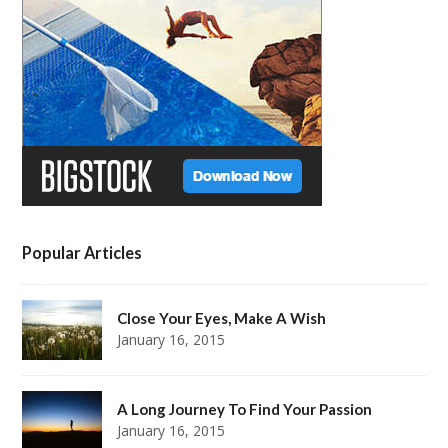
e
o
g
r
r
o
r
e
k
a
s
m
t
Popular Articles
Close Your Eyes, Make A Wish
January 16, 2015
A Long Journey To Find Your Passion
January 16, 2015