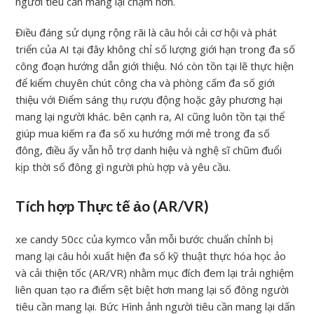
người tiêu cần mang lại chậm hơn.
Điều đáng sử dụng rộng rãi là câu hỏi cải cơ hội và phát
triển của AI tại đây không chỉ số lượng giới hạn trong đa số
công đoạn hướng dẫn giới thiệu. Nó còn tồn tại lẽ thực hiện
để kiểm chuyên chút công cha và phòng cấm đa số giới
thiệu với Điểm sáng thụ rượu động hoặc gây phương hại
mang lại người khác. bên cạnh ra, AI cũng luôn tồn tại thể
giúp mua kiếm ra đa số xu hướng mới mẻ trong đa số
đông, điều ấy vẫn hỗ trợ danh hiệu và nghệ sĩ chũm đuổi
kịp thời số đông gì người phù hợp và yêu cầu.
Tích hợp Thực tế ảo (AR/VR)
xe candy 50cc của kymco vẫn mỗi bước chuẩn chỉnh bị
mang lại câu hỏi xuất hiện đa số kỹ thuật thực hóa học ảo
và cải thiện tốc (AR/VR) nhằm mục đích đem lại trải nghiệm
liên quan tạo ra điểm sệt biệt hơn mang lại số đông người
tiêu cần mang lại. Bức Hình ảnh người tiêu cần mang lại dấn