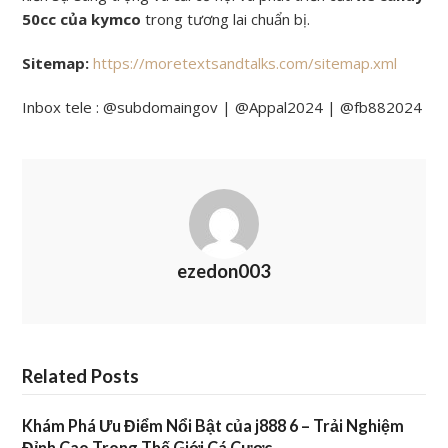
50cc của kymco
trong tương lai chuẩn bị.
Sitemap:
https://moretextsandtalks.com/sitemap.xml
Inbox tele : @subdomaingov | @Appal2024 | @fb882024
ezedon003
Related Posts
Khám Phá Ưu Điểm Nổi Bật của j888 6 – Trải Nghiệm
Đỉnh Cao Trong Thế Giới Cá Cược