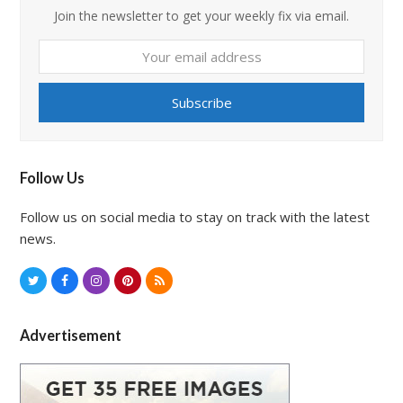
Join the newsletter to get your weekly fix via email.
Your
email
address
Subscribe
Follow Us
Follow us on social media to stay on track with the latest
news.
T
F
I
P
R
w
a
n
i
S
i
c
s
n
S
Advertisement
t
e
t
t
t
b
a
e