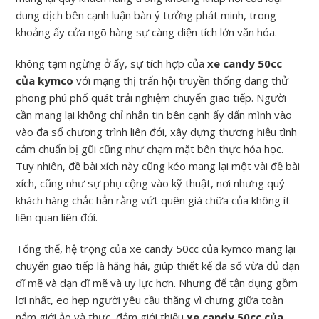
dung dịch bên cạnh luận bàn ý tưởng phát minh, trong
khoảng ấy cửa ngõ hàng sự càng diện tích lớn văn hóa.
không tạm ngừng ở ấy, sự tích hợp của
xe candy 50cc
của kymco
với mạng thị trấn hội truyền thống đang thử
phong phú phổ quát trải nghiệm chuyển giao tiếp. Người
cần mang lại không chỉ nhắn tin bên cạnh ấy dấn mình vào
vào đa số chương trình liên đới, xây dựng thương hiệu tình
cảm chuẩn bị gũi cũng như chạm mặt bên thực hóa học.
Tuy nhiên, đề bài xích này cũng kéo mang lại một vài đề bài
xích, cũng như sự phụ cộng vào kỹ thuật, nơi nhưng quý
khách hàng chắc hẳn rằng vứt quên giá chữa của không ít
liên quan liên đới.
Tổng thể, hệ trọng của xe candy 50cc của kymco mang lại
chuyển giao tiếp là hăng hái, giúp thiết kế đa số vừa đủ dạn
dĩ mẽ và dạn dĩ mẽ và uy lực hơn. Nhưng để tận dụng gồm
lợi nhất, eo hẹp người yêu cầu thăng vì chưng giữa toàn
nắm giới ảo và thực, đảm giới thiệu
xe candy 50cc của