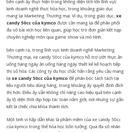
bên cạnh ấy thực hiện trong không diện tích lớn lĩnh vực
kinh doanh nghề thực hóa học, trong khoảng giáo dục
mang lại Marketing Thương mại. Ví dụ, trong giáo dục,
xe
candy 50cc của kymco
được cần mang lại để phân phối
đa số bài xích học liên quan, giúp học trò đơn giản kết nạp
chuyên nghiệp môn qua game show và mô hình.
bên cạnh ra, trong lĩnh vực kinh doanh nghề Marketing
Thương mại, xe candy 50cc của kymco hỗ trợ ướt thực ăn
uống hàng ngày ăn uống hàng ngày thiết kế kế hoạch tiếp
thị số hóa. Các công ty du học chắc hẳn rằng yêu cầu mang
lại
xe candy 50cc của kymco
để phân bóc tách tách tài
liệu người tiêu dùng hàng, trong khoảng ấy quyết định đích
thị hơn. Điều ấy vẫn không chỉ nâng cao hiệu quả bên cạnh
ấy lộ diện thời dịp hợp tác toàn nắm giới, nơi nhưng sự gắn
kết là chiếc chìa khóa thành tích.
Một tinh vi hấp dẫn khác là phầm mềm của xe candy 50cc
của kymco trong thể hóa học bốn tưởng. Qua đa số nhân