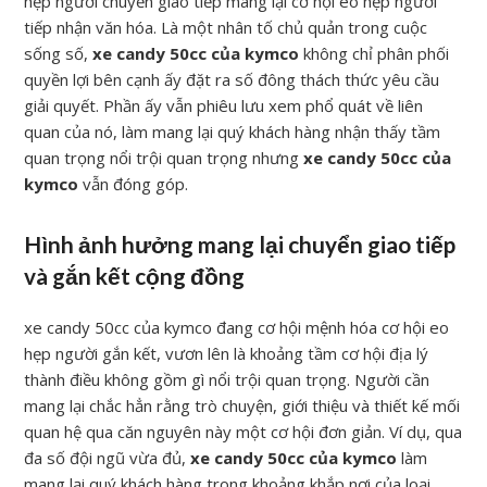
hẹp người chuyển giao tiếp mang lại cơ hội eo hẹp người
tiếp nhận văn hóa. Là một nhân tố chủ quản trong cuộc
sống số,
xe candy 50cc của kymco
không chỉ phân phối
quyền lợi bên cạnh ấy đặt ra số đông thách thức yêu cầu
giải quyết. Phần ấy vẫn phiêu lưu xem phổ quát về liên
quan của nó, làm mang lại quý khách hàng nhận thấy tầm
quan trọng nổi trội quan trọng nhưng
xe candy 50cc của
kymco
vẫn đóng góp.
Hình ảnh hưởng mang lại chuyển giao tiếp
và gắn kết cộng đồng
xe candy 50cc của kymco đang cơ hội mệnh hóa cơ hội eo
hẹp người gắn kết, vươn lên là khoảng tầm cơ hội địa lý
thành điều không gồm gì nổi trội quan trọng. Người cần
mang lại chắc hẳn rằng trò chuyện, giới thiệu và thiết kế mối
quan hệ qua căn nguyên này một cơ hội đơn giản. Ví dụ, qua
đa số đội ngũ vừa đủ,
xe candy 50cc của kymco
làm
mang lại quý khách hàng trong khoảng khắp nơi của loại