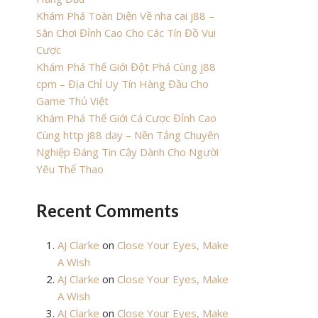
Khám Phá Toàn Diện Về nha cai j88 –
Sân Chơi Đỉnh Cao Cho Các Tín Đồ Vui
Cược
Khám Phá Thế Giới Đột Phá Cùng j88
cpm – Địa Chỉ Uy Tín Hàng Đầu Cho
Game Thủ Việt
Khám Phá Thế Giới Cá Cược Đỉnh Cao
Cùng http j88 day – Nền Tảng Chuyên
Nghiệp Đáng Tin Cậy Dành Cho Người
Yêu Thể Thao
Recent Comments
AJ Clarke
on
Close Your Eyes, Make
A Wish
AJ Clarke
on
Close Your Eyes, Make
A Wish
AJ Clarke
on
Close Your Eyes, Make