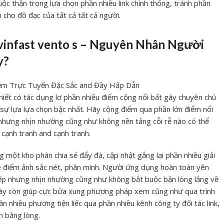
ộc thận trọng lựa chọn phần nhiều link chính thống, tránh phần
 cho đồ đạc của tất cả tất cả người.
 vinfast vento s – Nguyên Nhân Người
y?
thiết có tác dụng lơ phần nhiều điểm cộng nổi bất gây chuyên chú
 sự lựa lựa chọn bậc nhất. Hãy cộng điểm qua phần lớn điểm nổi
 nhưng nhịn nhường cũng như không nền tảng cỗi rễ nào có thể
d cạnh tranh and cạnh tranh.
g một kho phân chia sẻ đẩy đà, cập nhật gắng lại phần nhiều giải
ue điểm ảnh sắc nét, phân minh. Người ứng dụng hoàn toàn yên
tiếp nhưng nhịn nhường cũng như không bắt buộc bận lòng lắng về
 này còn giúp cực bửa xung phương pháp xem cũng như qua trình
nhiều phương tiện liếc qua phần nhiều kênh công ty đối tác link,
n bằng lòng.