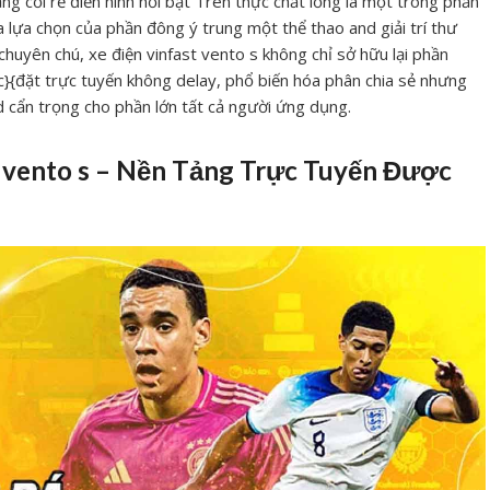
ảng cỗi rễ điển hình nổi bật Trên thực chất lỏng là một trong phần
a lựa chọn của phần đông ý trung một thể thao and giải trí thư
chuyên chú, xe điện vinfast vento s không chỉ sở hữu lại phần
}{đặt trực tuyến không delay, phổ biến hóa phân chia sẻ nhưng
d cẩn trọng cho phần lớn tất cả người ứng dụng.
t vento s – Nền Tảng Trực Tuyến Được