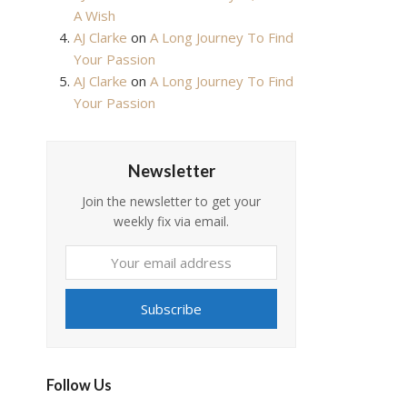
A Wish
AJ Clarke
on
A Long Journey To Find
Your Passion
AJ Clarke
on
A Long Journey To Find
Your Passion
Newsletter
Join the newsletter to get your
weekly fix via email.
Your
email
address
Subscribe
Follow Us