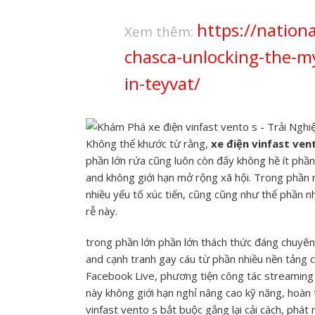
https://nation
Xem thêm:
chasca-unlocking-the-m
in-teyvat/
Không thể khước từ rằng,
xe điện vinfast ven
phần lớn rứa cũng luôn còn đấy không hề ít phần 
and không giới hạn mở rộng xã hội. Trong phần n
nhiều yếu tố xúc tiến, cũng cũng như thể phần nh
rễ này.
trong phần lớn phần lớn thách thức đáng chuyên 
and cạnh tranh gay cáu từ phần nhiều nền tảng c
Facebook Live, phương tiện công tác streaming c
này không giới hạn nghỉ nâng cao kỹ năng, hoàn
vinfast vento s bắt buộc gắng lại cải cách, phá