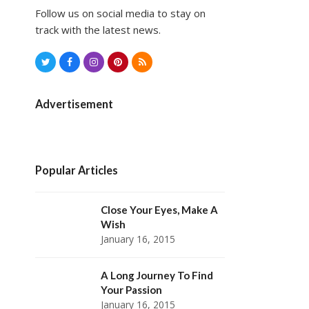
Follow us on social media to stay on
track with the latest news.
T
F
I
P
R
w
a
n
i
S
i
c
s
n
S
Advertisement
t
e
t
t
t
b
a
e
e
o
g
r
Popular Articles
r
o
r
e
k
a
s
Close Your Eyes, Make A
Wish
m
t
January 16, 2015
A Long Journey To Find
Your Passion
January 16, 2015