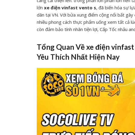
càng cải thiện lên. trong phần lớn phần lớn nền t
lớn
xe điện vinfast vento s
, đã biến hóa sự lự
dãn tại VN. Với bửa xung điểm cộng nổi bất gây 
nhiều phong cách thực phẩm uống xem tất cả lúc
còn đảm bảo tính nhân tiện lợi, Cấp Tốc nhảu an
Tổng Quan Về xe điện vinfas
Yêu Thích Nhất Hiện Nay