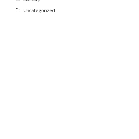
Uncategorized