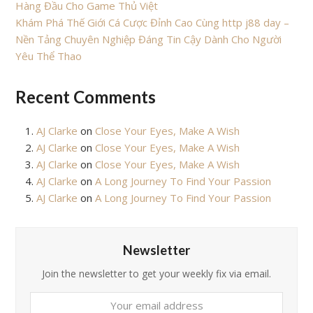
Hàng Đầu Cho Game Thủ Việt
Khám Phá Thế Giới Cá Cược Đỉnh Cao Cùng http j88 day –
Nền Tảng Chuyên Nghiệp Đáng Tin Cậy Dành Cho Người
Yêu Thể Thao
Recent Comments
AJ Clarke
on
Close Your Eyes, Make A Wish
AJ Clarke
on
Close Your Eyes, Make A Wish
AJ Clarke
on
Close Your Eyes, Make A Wish
AJ Clarke
on
A Long Journey To Find Your Passion
AJ Clarke
on
A Long Journey To Find Your Passion
Newsletter
Join the newsletter to get your weekly fix via email.
Your