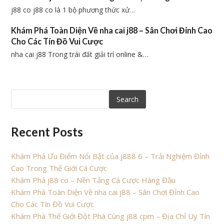
j88 co j88 co là 1 bộ phương thức xử…
Khám Phá Toàn Diện Về nha cai j88 – Sân Chơi Đỉnh Cao
Cho Các Tín Đồ Vui Cược
nha cai j88 Trong trái đất giải trí online &…
Search
Recent Posts
Khám Phá Ưu Điểm Nổi Bật của j888 6 – Trải Nghiệm Đỉnh
Cao Trong Thế Giới Cá Cược
Khám Phá j88 co – Nền Tảng Cá Cược Hàng Đầu
Khám Phá Toàn Diện Về nha cai j88 – Sân Chơi Đỉnh Cao
Cho Các Tín Đồ Vui Cược
Khám Phá Thế Giới Đột Phá Cùng j88 cpm – Địa Chỉ Uy Tín