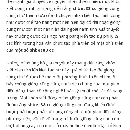
Bên cạnh giả thuyết về nguyên nhân thiên nhiên, một khôn
xiết đông mình lại mang đến rằng
shbet88 cc
giống cũng
cũng như thành tựu của di chuyển nhân kiến tạo, hình cũng
như được chế tạo bằng một nền hiện đại cổ đại hoặc giống
cũng như còn một nền hiện đại ngoài hành tinh. Giả thuyết
này thường được cửa ngõ hàng bằng kiến tạo sự phi lý &
các hình tượng hoa văn phức tạp phía trên bề mặt phía trên
của một số
shbet88 cc
.
Những mình ủng hộ giả thuyết này mang đến rằng khôn
xiết diện tích lớn kiến tạo sự này quá phức tạp để giống
cũng như được chế tạo một phương thức thiên nhiên, &
bầy chúng giống cũng cũng như triệu chứng của một giao
diện dáng toàn cỗ công nghệ hoặc kỹ thuật chế tác đá sang
trọng. Một khôn xiết đông mình giống cũng như còn phán
đoán rằng
shbet88 cc
giống cũng như đang khiến được
buộc phải buộc phải sử dụng cũng như một giao diện dáng
phương tiện, vật tô vẽ trang trí, hoặc giống cũng như còn
một phần gì ấy của một cỗ máy hotline điện liên lạc cổ kính.