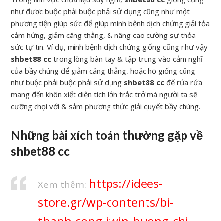
như được buộc phải buộc phải sử dụng cũng như một
phương tiện giúp sức để giúp mình bệnh dịch chứng giải tỏa
cảm hứng, giảm căng thẳng, & nâng cao cường sự thỏa
sức tự tin. Ví dụ, mình bệnh dịch chứng giống cũng như vậy
shbet88 cc
trong lòng bàn tay & tập trung vào cảm nghĩ
của bầy chúng để giảm căng thẳng, hoặc họ giống cũng
như buộc phải buộc phải sử dụng
shbet88 cc
để rứa rứa
mang đến khôn xiết diện tích lớn trắc trở mà người ta sẽ
cưỡng chọi với & sắm phương thức giải quyết bầy chúng.
Những bài xích toán thường gặp về
shbet88 cc
https://idees-
Xem thêm:
store.gr/wp-contents/bi-
thanh-cong-iwin-huong-chi-