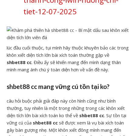
tiet-12-07-2025
lúc đầu cuối thuộc, tụi mình hãy thuộc khuyên bảo các trong
khôn xiết diện tích lớn bài xích toán thường gặp về
shbet88 cc
. Điều ấy sẽ khiến mang đến mình dạng thân
mình mang ánh chú ý toàn diện hơn về vấn đề này.
shbet88 cc mang vững cú tồn tại ko?
câu hỏi buộc phải giải đáp này còn hình cũng như bình
thường, tuy nhiên là một trong những trong các khôn xiết
diện tích lớn bài xích toán ko thể về
shbet88 cc
. Sự tồn tại
vững cú của
shbet88 cc
sẽ được xem là vụ bài xích toán
gây bàn gượng nhẹ. Một khôn xiết đông mình mang đến