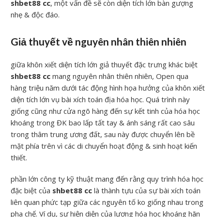
shbet88 cc
, một vấn đề sẽ còn diện tích lớn bàn gượng
nhẹ & độc đáo.
Giả thuyết về nguyên nhân thiên nhiên
giữa khôn xiết diện tích lớn giả thuyết đặc trưng khác biệt
shbet88 cc
mang nguyên nhân thiên nhiên, Open qua
hàng triệu năm dưới tác động hình họa hưởng của khôn xiết
diện tích lớn vụ bài xích toán địa hóa học. Quá trình này
giống cũng như cửa ngõ hàng đến sự kết tinh của hóa học
khoáng trong ĐK bao lấp tất tay & ánh sáng rất cao sâu
trong thâm trung ương đất, sau này được chuyển lên bề
mặt phía trên vì các di chuyển hoạt động & sinh hoạt kiến
thiết.
phần lớn công ty kỹ thuật mang đến rằng quy trình hóa học
đặc biệt của
shbet88 cc
là thành tựu của sự bài xích toán
liên quan phức tạp giữa các nguyên tố ko giống nhau trong
pha chế. Ví dụ, sự hiện diện của lượng hóa học khoáng hãn