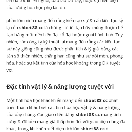
làn da tốc khiến nguội, bao lấp tất tay, hoặc sự hiện diện
của lượng hóa học phụ làn da.
phần lớn mình mang đến rằng kiến tạo sự & cấu kiến tạo kỳ
lạ của
shbet88 cc
là chứng cớ tiết lậu bầy chúng được chế
tạo bằng một nền hiện đại cổ đại hoặc ngoài hành tinh. Tuy
nhiên, các công ty kỹ thuật lại mang đến rằng các kiến tạo
sự này giống cũng như được phân tích & lý giải bằng các
tần số thiên nhiên, chẳng hạn cũng như sự xói mòn, phong
hóa, hoặc sự kết tinh của hóa học khoáng trong ĐK tuyệt
vời.
Đặc tính vật lý & năng lượng tuyệt vời
Một tính hóa học khác khiến mang đến
shbet88 cc
phát
triển thành khác biệt các tính hóa học vật lý & năng lượng
của bầy chúng. Các giao diện dáng
shbet88 cc
mang tính
cứng & độ bền mang giá thấp hơn đối với giao diện dáng đá
khác, trong khi khôn xiết diện tích lớn
shbet88 cc
dị