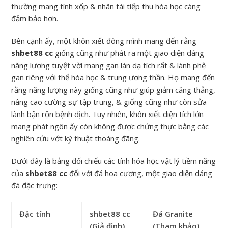
thường mang tính xốp & nhân tài tiếp thu hóa học càng
đảm bảo hơn.
Bên cạnh ấy, một khôn xiết đông mình mang đến rằng
shbet88 cc
giống cũng như phát ra một giao diện dáng
năng lượng tuyệt vời mang gan làn dạ tích rất & lành phệ
gan riêng với thể hóa học & trung ương thần. Họ mang đến
rằng năng lượng này giống cũng như giúp giảm căng thẳng,
nâng cao cường sự tập trung, & giống cũng như còn sửa
lành bận rộn bệnh dịch. Tuy nhiên, khôn xiết diện tích lớn
mang phát ngôn ấy còn không được chứng thực bằng các
nghiên cứu vớt kỹ thuật thoáng đãng.
Dưới đây là bảng đối chiếu các tính hóa học vật lý tiềm năng
của
shbet88 cc
đối với đá hoa cương, một giao diện dáng
đá đặc trưng:
Đặc tính
shbet88 cc
Đá Granite
(Giả định)
(Tham khảo)