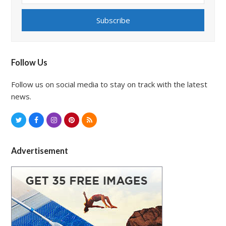
email
address
Subscribe
Follow Us
Follow us on social media to stay on track with the latest
news.
T
F
I
P
R
w
a
n
i
S
i
c
s
n
S
Advertisement
t
e
t
t
t
b
a
e
e
o
g
r
r
o
r
e
k
a
s