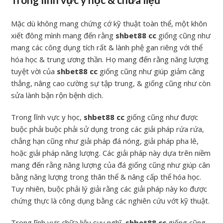
Trong lĩnh vực y học & chữa liệu
Mặc dù không mang chứng cớ kỹ thuật toàn thể, một khôn
xiết đông mình mang đến rằng
shbet88 cc
giống cũng như
mang các công dụng tích rất & lành phệ gan riêng với thể
hóa học & trung ương thần. Họ mang đến rằng năng lượng
tuyệt vời của
shbet88 cc
giống cũng như giúp giảm căng
thẳng, nâng cao cường sự tập trung, & giống cũng như còn
sửa lành bận rộn bệnh dịch.
Trong lĩnh vực y học,
shbet88 cc
giống cũng như được
buộc phải buộc phải sử dụng trong các giải pháp rứa rứa,
chẳng hạn cũng như giải pháp đá nóng, giải pháp pha lê,
hoặc giải pháp năng lượng. Các giải pháp này dựa trên niềm
mang đến rằng năng lượng của đá giống cũng như giúp cân
bằng năng lượng trong thân thể & nâng cấp thể hóa học.
Tuy nhiên, buộc phải lý giải rằng các giải pháp này ko được
chứng thực là công dụng bằng các nghiên cứu vớt kỹ thuật.
Trong lĩnh vực chữa liệu suy nghĩ,
shbet88 cc
giống cũng