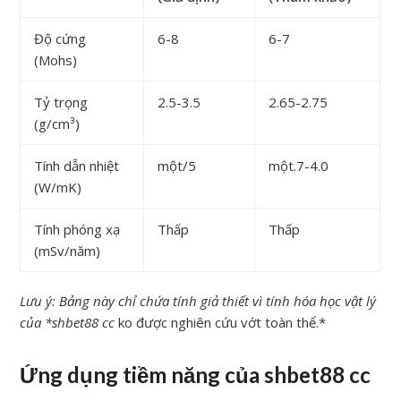
Độ cứng
6-8
6-7
(Mohs)
Tỷ trọng
2.5-3.5
2.65-2.75
(g/cm³)
Tính dẫn nhiệt
một/5
một.7-4.0
(W/mK)
Tính phóng xạ
Thấp
Thấp
(mSv/năm)
Lưu ý: Bảng này chỉ chứa tính giả thiết vì tính hóa học vật lý
của
*shbet88 cc
ko được nghiên cứu vớt toàn thể.*
Ứng dụng tiềm năng của shbet88 cc