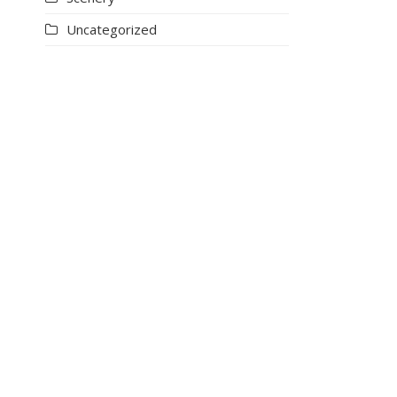
Uncategorized