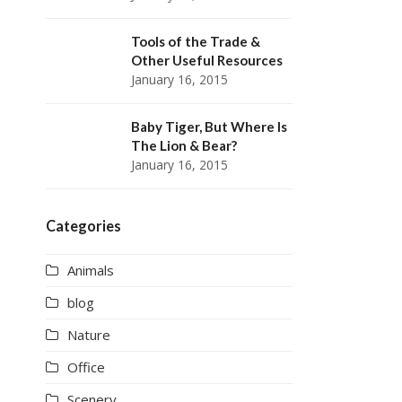
Tools of the Trade &
Other Useful Resources
January 16, 2015
Baby Tiger, But Where Is
The Lion & Bear?
January 16, 2015
Categories
Animals
blog
Nature
Office
Scenery