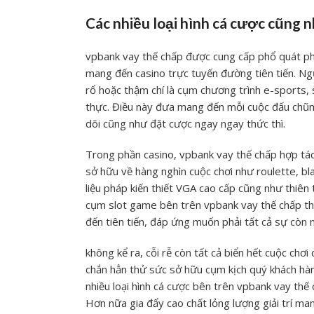
Các nhiều loại hình cá cược cũng 
vpbank vay thế chấp được cung cấp phổ quát pho
mang đến casino trực tuyến đường tiên tiến. N
rổ hoặc thậm chí là cụm chương trình e-sports, 
thực. Điều này đưa mang đến mỗi cuộc đấu chũm
dõi cũng như đặt cược ngay ngay thức thì.
Trong phần casino, vpbank vay thế chấp hợp tác
sở hữu về hàng nghìn cuộc chơi như roulette, bl
liệu pháp kiến thiết VGA cao cấp cũng như thiên
cụm slot game bên trên vpbank vay thế chấp th
đến tiên tiến, đáp ứng muốn phải tất cả sự cò
không kể ra, cỗi rễ còn tất cả biển hết cuộc ch
chắn hẳn thử sức sở hữu cụm kịch quý khách hàn
nhiều loại hình cá cược bên trên vpbank vay thế
Hơn nữa gia đẩy cao chất lỏng lượng giải trí ma