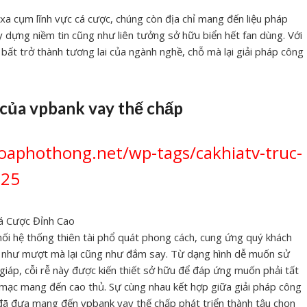
xa cụm lĩnh vực cá cược, chúng còn địa chỉ mang đến liệu pháp
y dựng niềm tin cũng như liên tưởng sở hữu biển hết fan dùng. Với
 bất trở thành tương lai của ngành nghề, chỗ mà lại giải pháp công
 của vpbank vay thế chấp
oaphothong.net/wp-tags/cakhiatv-truc-
025
ối hệ thống thiên tài phổ quát phong cách, cung ứng quý khách
 như mượt mà lại cũng như đắm say. Từ dạng hình dễ muốn sử
giáp, cỗi rễ này được kiến thiết sở hữu để đáp ứng muốn phải tất
 mạc mang đến cao thủ. Sự cùng nhau kết hợp giữa giải pháp công
đã đưa mang đến vpbank vay thế chấp phát triển thành tậu chọn