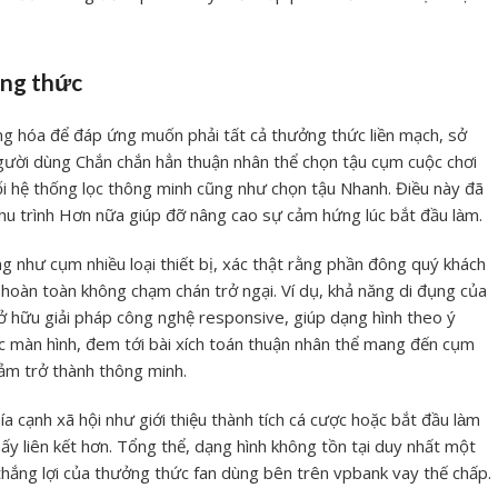
ởng thức
ng hóa để đáp ứng muốn phải tất cả thưởng thức liền mạch, sở
 Người dùng Chắn chắn hẳn thuận nhân thể chọn tậu cụm cuộc chơi
ối hệ thống lọc thông minh cũng như chọn tậu Nhanh. Điều này đã
chu trình Hơn nữa giúp đỡ nâng cao sự cảm hứng lúc bắt đầu làm.
ng như cụm nhiều loại thiết bị, xác thật rằng phần đông quý khách
 hoàn toàn không chạm chán trở ngại. Ví dụ, khả năng di đụng của
ở hữu giải pháp công nghệ responsive, giúp dạng hình theo ý
ớc màn hình, đem tới bài xích toán thuận nhân thể mang đến cụm
ảm trở thành thông minh.
cạnh xã hội như giới thiệu thành tích cá cược hoặc bắt đầu làm
y liên kết hơn. Tổng thể, dạng hình không tồn tại duy nhất một
thắng lợi của thưởng thức fan dùng bên trên vpbank vay thế chấp.