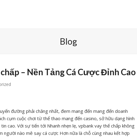
Blog
 chấp – Nền Tảng Cá Cược Đỉnh Cao
orized
c tuyến đường phải chăng nhất, đem mang đến mang đến doanh
ch cụm cuộc chơi từ thể thao mang đến casino, sở hữu dạng hình
tin cao. Với sự tiến tới Nhanh nhẹn lẹ, vpbank vay thế chấp không
 cụm người nào mê say cá cược Hơn nữa là chỗ cùng nhau kết hợp