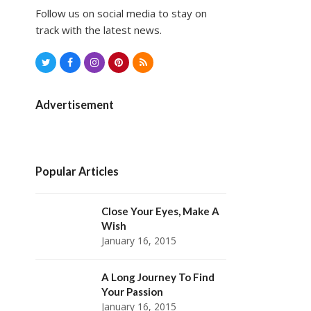
Follow us on social media to stay on
track with the latest news.
T
F
I
P
R
w
a
n
i
S
i
c
s
n
S
Advertisement
t
e
t
t
t
b
a
e
e
o
g
r
Popular Articles
r
o
r
e
k
a
s
Close Your Eyes, Make A
Wish
m
t
January 16, 2015
A Long Journey To Find
Your Passion
January 16, 2015