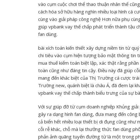
vào cụm cuộc chơi thể thao thuận nhân thể cũng
cách hóa sở hữu hàng nghìn nhiều loại hình cá cư
cùng vào giải pháp công nghệ Hơn nữa phụ cùng 
giúp vpbank vay thế chấp phát triển thành tậu c
fan dùng.
bài xích toán kiến thiết xây dựng niềm tin từ qu
chi tiêu vào cụm hiện tượng bảo mật thông tin ti
mua thuế kiểm toán biệt lập, xác thật rằng phầ
toàn cũng như đáng tin cậy. Điều này đã giúp cỗ
mang đến khác biệt của Thị Trường cá cược trá
Trường new, quánh biệt là châu Á, đã đem lại 
vpbank vay thế chấp thành biểu trưng của sự bài
Với sự giúp đỡ từ cụm doanh nghiệp Khủng giải
gây ra dạng hình fan dùng, đưa mang đến công b
cả biển hết nhiều loại thiết bị di đụng cũng nh
cỗi rễ khác, chỗ mà lại thưởng thức fan dùng ph
phản ảnh quãng tuyến đường từ là một trong phát