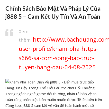
Chính Sách Bảo Mật Và Pháp Lý Của
j888 5 – Cam Kết Uy Tín Và An Toàn
Xem
http://www.bachquang.co
thêm:
user-profile/kham-pha-https-
s666-sa-com-song-bac-truc-
tuyen-hang-dau-04-08-2025
Trong ngành nghề game đổi thưởng, nhân tố bảo vệ an
toàn cùng phân biệt luôn muốn muốn được để lên bên trên
đứng top. j888 5 cam kết về vấn đề tuân hành một số