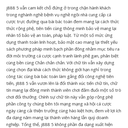
j888 5 vẫn cam kết chỗ đứng ở trong chặn hành khách
trong nghành nghề bệnh vụ nghề ngôi nhà cung cấp cá
cược trực đường qua bài bác toán đem mang lại cách thức
thức rộng phệ, tiên tiến cùng thông minh bảo vệ mang lại
nhân tố bảo vệ an toàn, pháp luật. Từ một số mức ứng
dụng thanh toán linh hoạt, bảo mật cao mang lại thiết yếu
sách phương pháp minh bạch phần đông nhằm mục tiêu ra
đời môi trường cá cược cạnh tranh lành phệ gan, phân biệt
cùng bền cùng Chắn chắn chắn. Với chữ tín vẫn xây dựng
cùng chọn đại khái cách thức không giới hạn nghỉ trong
công tác cùng bài bác toán làm gắng đổi công nghệ tiên
tiến, j888 5 vẫn vươn lên là đổi thành xúc tiến chữ tín, chữ
tín mang lại đồng minh thành viên chơi đắm đuối một số trò
chơi đổi thưởng. Chính sự chữ tín này vẫn góp rộng phệ
phần công ty chúng bên tôi mạng mạng xã hội cá cược
ngày càng cải thiện trưởng cùng hào kiệt hơn, đem về lợi ích
đa dạng năm mang lại thành viên hàng lẫn quý doanh
nghiệp. Tổng thể, j888 5 không phần đa dạng xuất hiện