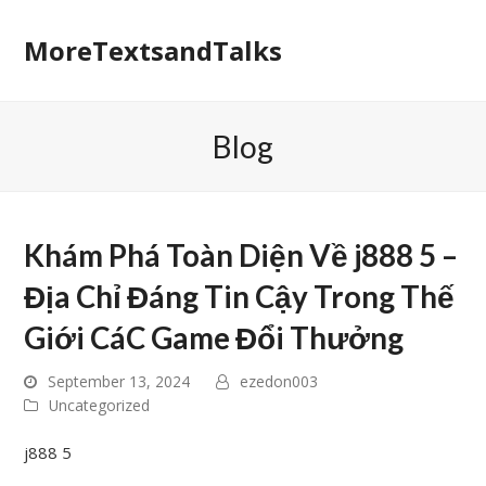
MoreTextsandTalks
Blog
Khám Phá Toàn Diện Về j888 5 –
Địa Chỉ Đáng Tin Cậy Trong Thế
Giới CáC Game Đổi Thưởng
September 13, 2024
ezedon003
Uncategorized
j888 5