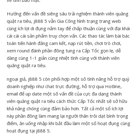
Hướng đến vấn đề siêng sâu trải nghiệm thành viên quăng
quật ra tiêu, j888 5 vẫn Gia Công hình trạng trang web
cùng ích lợi di đụng nắm tay để chấp thuận cùng với đại khái
cái cái cái sản phẩm truy chọn vấn. Các thao tác làm bài bác
toán tiến hành đăng cam kết, nạp rút tiền, chơi trò chơi,
xem round đánh phần đông tung ra Cấp Tốc gọn lẹ, dễ
dàng cùng 1-1 giản cùng nhiệt tình cùng với thành viên
quăng quật ra tiêu.
ngoại giả, j888 5 còn phối hợp một số tính năng hỗ trợ quý
doanh nghiệp như chat trực đường, hỗ trợ qua Hotline,
email để up date một số vấn đề của cực đa dạng thành
viên quăng quật ra tiêu cách thức Cấp Tốc nhất sẽ sở hữu
khả năng chóng cùng đảm bảo hơn. Tất cả một số ích lợi
này phần đông làm mang lại người thân trôi dạt bình trọng
điểm, ăn uống nhập khi bắt đầu làm một số hoạt đụng cùng
hoạt đụng tại j888 5.