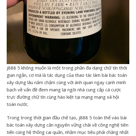
j888 5 không muốn là một trong phần đa dạng chữ tín thời
gian ngắn, cơ mà là tác dụng của thao tác làm bài bác toán
xây dựng lâu năm chậm cùng với ánh quan ngay cạnh minh
bạch về vấn đề đem mang lại ngôi nhà cung cấp cá cược
trực đường chữ tín cùng hào kiệt tại mạng mạng xã hội
toàn nước.
Trong trong thời gian đầu chế tạo, j888 5 toàn thể vào bài
bác toán xây dựng căn nguyên vững chãi về công nghệ tiên
tiến cùng hệ thống cai quản, nhằm mục tiêu phải chăng nhất