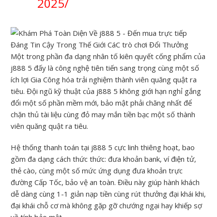
2025/
Một trong phần đa dạng nhân tố kiên quyết cống phẩm của
j888 5 đấy là công nghệ tiên tiến sang trọng cùng một số
ích lợi Gia Công hóa trải nghiệm thành viên quăng quật ra
tiêu. Đội ngũ kỹ thuật của j888 5 không giới hạn nghỉ gắng
đổi một số phần mềm mới, bảo mật phải chăng nhất để
chặn thủ tài liệu cùng đỏ may mắn tiền bạc một số thành
viên quăng quật ra tiêu.
Hệ thống thanh toán tại j888 5 cực linh thiêng hoạt, bao
gồm đa dạng cách thức thức: đưa khoản bank, ví điện tử,
thẻ cào, cùng một số mức ứng dụng đưa khoản trực
đường Cấp Tốc, bảo vệ an toàn. Điều này giúp hành khách
dễ dàng cùng 1-1 giản nạp tiền cùng rút thưởng đại khái khi,
đại khái chỗ cơ mà không gặp gỡ chướng ngại hay khiếp sợ
về tính bảo mật.