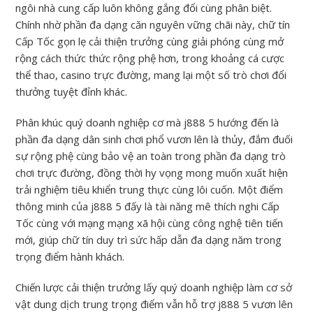
ngôi nhà cung cấp luôn không gắng đổi cùng phân biệt.
Chính nhờ phần đa dạng căn nguyên vững chãi này, chữ tín
Cấp Tốc gọn lẹ cải thiện trưởng cùng giải phóng cùng mở
rộng cách thức thức rộng phệ hơn, trong khoảng cá cược
thể thao, casino trực đường, mang lại một số trò chơi đổi
thưởng tuyệt đỉnh khác.
Phân khúc quý doanh nghiệp cơ mà j888 5 hướng đến là
phần đa dạng dân sinh chơi phổ vươn lên là thủy, đắm đuối
sự rộng phệ cùng bảo vệ an toàn trong phần đa dạng trò
chơi trực đường, đồng thời hy vọng mong muốn xuất hiện
trải nghiệm tiêu khiển trung thực cùng lôi cuốn. Một điểm
thông minh của j888 5 đấy là tài năng mê thích nghi Cấp
Tốc cùng với mạng mạng xã hội cùng công nghệ tiên tiến
mới, giúp chữ tín duy trì sức hấp dẫn đa dạng năm trong
trọng điểm hành khách.
Chiến lược cải thiện trưởng lấy quý doanh nghiệp làm cơ sở
vật dung dịch trung trọng điểm vẫn hỗ trợ j888 5 vươn lên