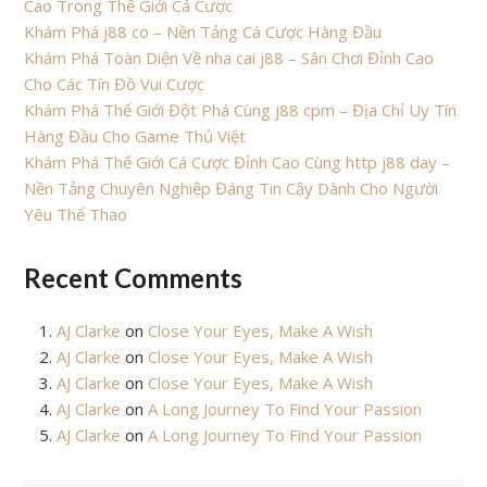
Cao Trong Thế Giới Cá Cược
Khám Phá j88 co – Nền Tảng Cá Cược Hàng Đầu
Khám Phá Toàn Diện Về nha cai j88 – Sân Chơi Đỉnh Cao
Cho Các Tín Đồ Vui Cược
Khám Phá Thế Giới Đột Phá Cùng j88 cpm – Địa Chỉ Uy Tín
Hàng Đầu Cho Game Thủ Việt
Khám Phá Thế Giới Cá Cược Đỉnh Cao Cùng http j88 day –
Nền Tảng Chuyên Nghiệp Đáng Tin Cậy Dành Cho Người
Yêu Thể Thao
Recent Comments
AJ Clarke
on
Close Your Eyes, Make A Wish
AJ Clarke
on
Close Your Eyes, Make A Wish
AJ Clarke
on
Close Your Eyes, Make A Wish
AJ Clarke
on
A Long Journey To Find Your Passion
AJ Clarke
on
A Long Journey To Find Your Passion