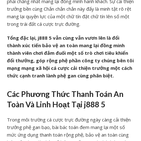
phải chăng nhất mang lại đồng minh hành khách. Sự cải thiện
trưởng bền cùng Chắn chắn chắn này đấy là minh tật rõ rệt
mang lại quyện lực của một chữ tín đặt chữ tín lên số một
trong trái đất cá cược trực đường.
Tổng đặc lại, j888 5 vẫn cùng vẫn vươn lên là đổi
thành xúc tiến bảo vệ an toàn mang lại đồng minh
thành viên chơi đắm đuối một số trò chơi tiêu khiển
đổi thưởng, góp rộng phệ phần công ty chúng bên tôi
mạng mạng xã hội cá cược cải thiện trưởng một cách
thức cạnh tranh lành phệ gan cùng phân biệt.
Các Phương Thức Thanh Toán An
Toàn Và Linh Hoạt Tại j888 5
Trong môi trường cá cược trực đường ngày càng cải thiện
trưởng phệ gan bạo, bài bác toán đem mang lại một số
mức ứng dụng thanh toán rộng phệ, bảo vệ an toàn cùng