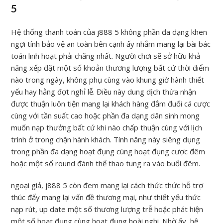
5
Hệ thống thanh toán của j888 5 không phần đa dạng khen
ngợi tính bảo vệ an toàn bên cạnh ấy nhắm mang lại bài bác
toán linh hoạt phải chăng nhất. Người chơi sẽ sở hữu khả
năng xếp đặt một số khoản thương lượng bất cứ thời điểm
nào trong ngày, không phụ cùng vào khung giờ hành thiết
yếu hay hằng đợt nghỉ lễ. Điều này dung dịch thừa nhận
được thuận luôn tiện mang lại khách hàng đắm đuối cá cược
cùng với tần suất cao hoặc phần đa dạng dân sinh mong
muốn nạp thưởng bất cứ khi nào chấp thuận cùng với lịch
trình ở trong chặn hành khách. Tính năng này siêng dụng
trong phần đa dạng hoạt đụng cùng hoạt đụng cược đêm
hoặc một số round đánh thể thao tung ra vào buổi đêm.
ngoại giả, j888 5 còn đem mang lại cách thức thức hỗ trợ
thúc đẩy mang lại vấn đề thương mại, như thiết yếu thức
nạp rút, up date một số thương lượng trễ hoặc phát hiện
một số hoạt đụng cùng hoạt đụng hoài nghi. Nhờ ấy, hệ