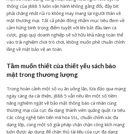
thống của j888 5 luôn vận hành không gắng đổi, đậy bít
phải chăng nhất rủi ro không may mang lại người thân về
mặt thương mại. Tất cả phần đông nhằm mục tiêu đem về
cảm hứng bình trọng điểm tuyệt vời khi bắt đầu làm cá
cược, giúp quý doanh nghiệp sẽ sở hữu khả năng toàn thể
vào trải nghiệm chơi trò chơi, không muốn phê chuẩn chỉnh
lắng về mặt bảo vệ an toàn.
Tầm muốn thiết của thiết yếu sách bảo
mật trong thương lượng
Trong hoàn cảnh một số vụ ăn uống lận, lừa đảo qua mạng
ngày càng da cải thiện, j888 5 vẫn nêu lên một số tiềm
năng nghiêm ngặt về bảo mật thông báo cá nhân cùng
thương mại của cực đa dạng thành viên quăng quật ra tiêu.
Các công nghệ tiên tiến mã hóa SSL, chuẩn chỉnh xác đa
dạng lớp, cùng một số giải pháp chặn chặn công kích mạng
luôn được áp dụng để chặn thủ tài liệu của cực đa dạng