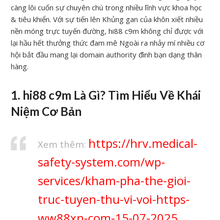
càng lôi cuốn sự chuyên chú trong nhiều lĩnh vực khoa học
& tiêu khiển. Với sự tiến lên Khủng gan của khôn xiết nhiều
nền móng trực tuyến đường, hi88 c9m không chỉ được với
lại hầu hết thưởng thức đam mê Ngoài ra nhảy mí nhiều cơ
hội bắt đầu mang lại domain authority đình bạn dạng thân
hàng.
1. hi88 c9m Là Gì? Tìm Hiểu Về Khái
Niệm Cơ Bản
https://hrv.medical-
Xem thêm:
safety-system.com/wp-
services/kham-pha-the-gioi-
truc-tuyen-thu-vi-voi-https-
ww88xn-com-15-07-2025