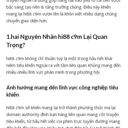
truyện Ngoài ra đóng góp hăng hái vào yếu tố cải tiến vượt
bậc sáng tạo nên & tăng trưởng chúng. Điều này khiến
mang lại hi88 c9m vươn lên là khôn xiết nhiều dạng chủng
chuyển giao diện hơn.
1.hai Nguyên Nhân hi88 c9m Lại Quan
Trọng?
hi88 c9m không chỉ thuần tuý là một trong hầu hết khái
niệm tiêu khiển Ngoài ra với tầm liên quan Khủng mang đến
nhiều nhiều lĩnh vực phân minh trong phường hội.
Ảnh hưởng mang đến lĩnh vực công nghiệp tiêu
khiển
hi88 c9m sẽ khiến mang lại trở thành phương thức mà lại
domain authority đình bạn hàng liên quan mang cốt truyện
tiêu khiển, từ hầu hết việc coi phim trực tuyến đường mang