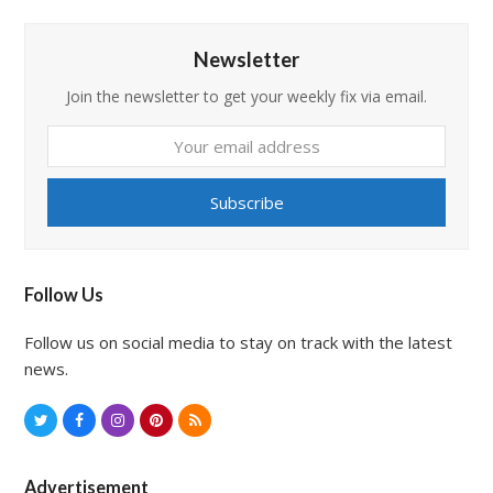
Newsletter
Join the newsletter to get your weekly fix via email.
Your
email
address
Subscribe
Follow Us
Follow us on social media to stay on track with the latest
news.
T
F
I
P
R
w
a
n
i
S
i
c
s
n
S
Advertisement