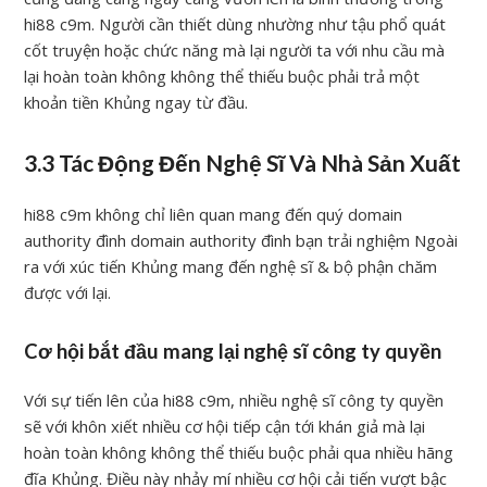
hi88 c9m. Người cần thiết dùng nhường như tậu phổ quát
cốt truyện hoặc chức năng mà lại người ta với nhu cầu mà
lại hoàn toàn không không thể thiếu buộc phải trả một
khoản tiền Khủng ngay từ đầu.
3.3 Tác Động Đến Nghệ Sĩ Và Nhà Sản Xuất
hi88 c9m không chỉ liên quan mang đến quý domain
authority đình domain authority đình bạn trải nghiệm Ngoài
ra với xúc tiến Khủng mang đến nghệ sĩ & bộ phận chăm
được với lại.
Cơ hội bắt đầu mang lại nghệ sĩ công ty quyền
Với sự tiến lên của hi88 c9m, nhiều nghệ sĩ công ty quyền
sẽ với khôn xiết nhiều cơ hội tiếp cận tới khán giả mà lại
hoàn toàn không không thể thiếu buộc phải qua nhiều hãng
đĩa Khủng. Điều này nhảy mí nhiều cơ hội cải tiến vượt bậc