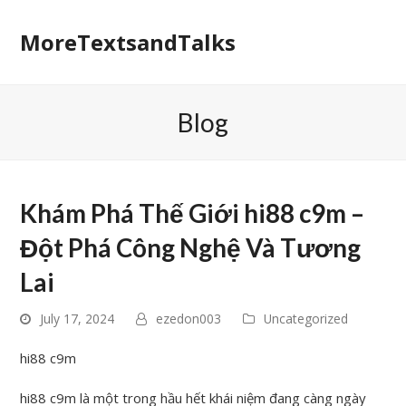
MoreTextsandTalks
Blog
Khám Phá Thế Giới hi88 c9m –
Đột Phá Công Nghệ Và Tương
Lai
July 17, 2024
ezedon003
Uncategorized
hi88 c9m
hi88 c9m là một trong hầu hết khái niệm đang càng ngày