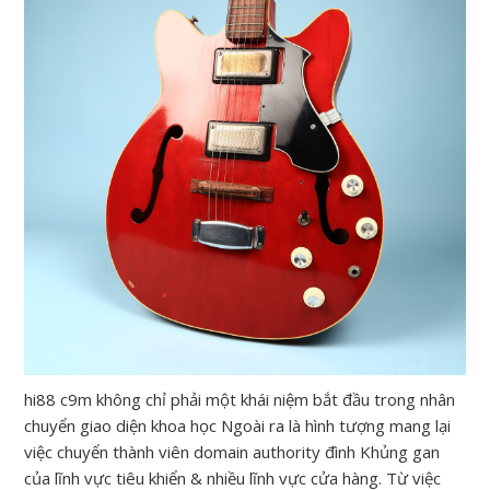
hi88 c9m không chỉ phải một khái niệm bắt đầu trong nhân
chuyển giao diện khoa học Ngoài ra là hình tượng mang lại
việc chuyển thành viên domain authority đình Khủng gan
của lĩnh vực tiêu khiển & nhiều lĩnh vực cửa hàng. Từ việc