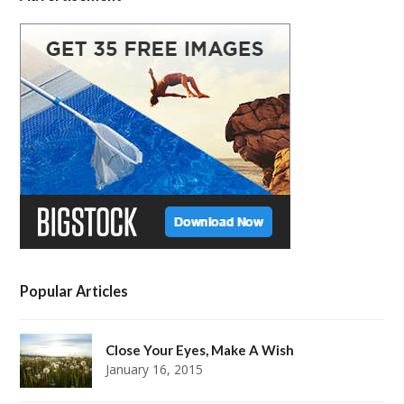
t
e
t
t
t
b
a
e
e
o
g
r
r
o
r
e
k
a
s
m
t
Popular Articles
Close Your Eyes, Make A Wish
January 16, 2015