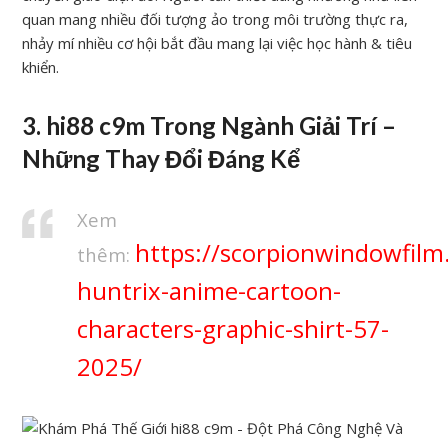
quan mang nhiều đối tượng ảo trong môi trường thực ra,
nhảy mí nhiều cơ hội bắt đầu mang lại việc học hành & tiêu
khiển.
3. hi88 c9m Trong Ngành Giải Trí –
Những Thay Đổi Đáng Kể
Xem
https://scorpionwindowfilm
thêm:
huntrix-anime-cartoon-
characters-graphic-shirt-57-
2025/