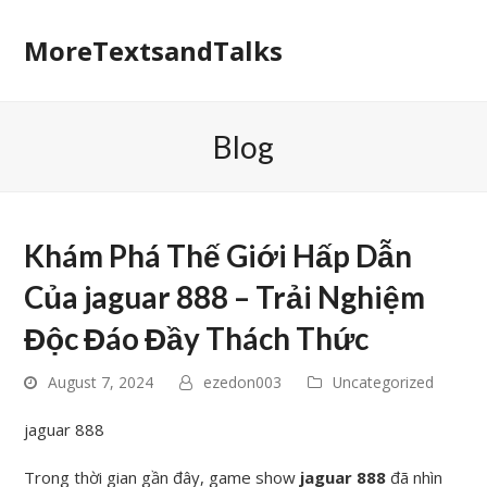
MoreTextsandTalks
Blog
Khám Phá Thế Giới Hấp Dẫn
Của jaguar 888 – Trải Nghiệm
Độc Đáo Đầy Thách Thức
August 7, 2024
ezedon003
Uncategorized
jaguar 888
Trong thời gian gần đây, game show
jaguar 888
đã nhìn