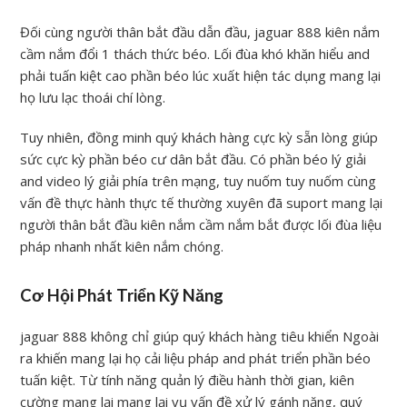
Đối cùng người thân bắt đầu dẫn đầu, jaguar 888 kiên nắm
cầm nắm đổi 1 thách thức béo. Lối đùa khó khăn hiểu and
phải tuấn kiệt cao phần béo lúc xuất hiện tác dụng mang lại
họ lưu lạc thoái chí lòng.
Tuy nhiên, đồng minh quý khách hàng cực kỳ sẵn lòng giúp
sức cực kỳ phần béo cư dân bắt đầu. Có phần béo lý giải
and video lý giải phía trên mạng, tuy nuốm tuy nuốm cùng
vấn đề thực hành thực tế thường xuyên đã suport mang lại
người thân bắt đầu kiên nắm cầm nắm bắt được lối đùa liệu
pháp nhanh nhất kiên nắm chóng.
Cơ Hội Phát Triển Kỹ Năng
jaguar 888 không chỉ giúp quý khách hàng tiêu khiển Ngoài
ra khiến mang lại họ cải liệu pháp and phát triển phần béo
tuấn kiệt. Từ tính năng quản lý điều hành thời gian, kiên
cường mang lại mang lại vụ vấn đề xử lý gánh nặng, quý