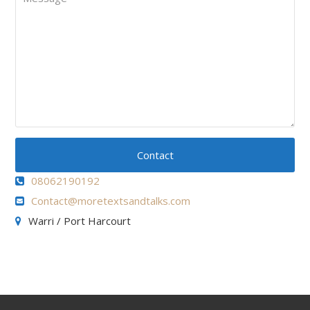
Contact
08062190192
Contact@moretextsandtalks.com
Warri / Port Harcourt