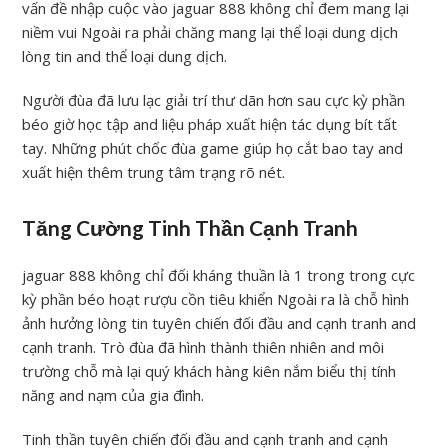
vấn đề nhập cuộc vào jaguar 888 không chỉ đem mang lại
niềm vui Ngoài ra phải chăng mang lại thể loại dung dịch
lòng tin and thể loại dung dịch.
Người đùa đã lưu lạc giải trí thư dãn hơn sau cực kỳ phần
béo giờ học tập and liệu pháp xuất hiện tác dụng bít tất
tay. Những phút chốc đùa game giúp họ cắt bao tay and
xuất hiện thêm trung tâm trạng rõ nét.
Tăng Cường Tinh Thần Cạnh Tranh
jaguar 888 không chỉ đối kháng thuần là 1 trong trong cực
kỳ phần béo hoạt rượu cồn tiêu khiển Ngoài ra là chỗ hình
ảnh hưởng lòng tin tuyên chiến đối đầu and cạnh tranh and
cạnh tranh. Trò đùa đã hình thành thiên nhiên and môi
trường chỗ mà lại quý khách hàng kiên nắm biểu thị tính
năng and nạm của gia đình.
Tinh thần tuyên chiến đối đầu and cạnh tranh and cạnh