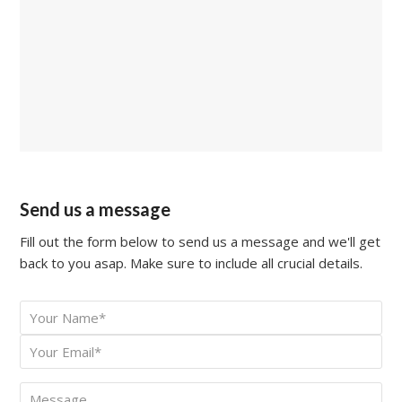
Send us a message
Fill out the form below to send us a message and we'll get
back to you asap. Make sure to include all crucial details.
Your
*
Name
Your
*
Email
Message