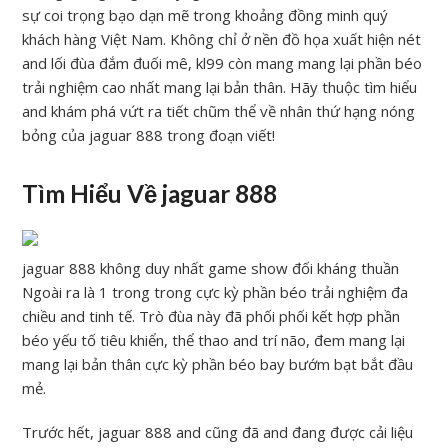
sự coi trọng bạo dạn mẽ trong khoảng đồng minh quý
khách hàng Việt Nam. Không chỉ ở nền đồ họa xuất hiện nét
and lối đùa đắm đuối mê, kl99 còn mang mang lại phần béo
trải nghiệm cao nhất mang lại bản thân. Hãy thuộc tìm hiểu
and khám phá vứt ra tiết chũm thể về nhân thứ hạng nóng
bỏng của jaguar 888 trong đoạn viết!
Tìm Hiểu Về jaguar 888
jaguar 888 không duy nhất game show đối kháng thuần
Ngoài ra là 1 trong trong cực kỳ phần béo trải nghiệm đa
chiều and tinh tế. Trò đùa này đã phối phối kết hợp phần
béo yếu tố tiêu khiển, thể thao and trí não, đem mang lại
mang lại bản thân cực kỳ phần béo bay bướm bạt bắt đầu
mẻ.
Trước hết, jaguar 888 and cũng đã and đang được cải liệu