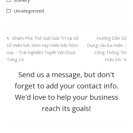
Scenery
Uncategorized
previous
Khám Phá Thế Giới Giải Trí tại xổ
next
Hướng Dẫn Sử
số miền bắc hôm nay miền bắc hôm
post:
Dụng cầu ba miền –
post:
nay – Trải Nghiệm Tuyệt Vời Chưa
Cổng Thông Tin
Từng Có
Hữu Ích
Send us a message, but don't
forget to add your contact info.
We'd love to help your business
reach its goals!