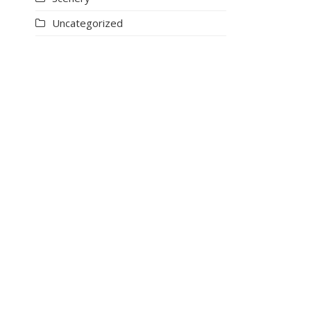
Uncategorized