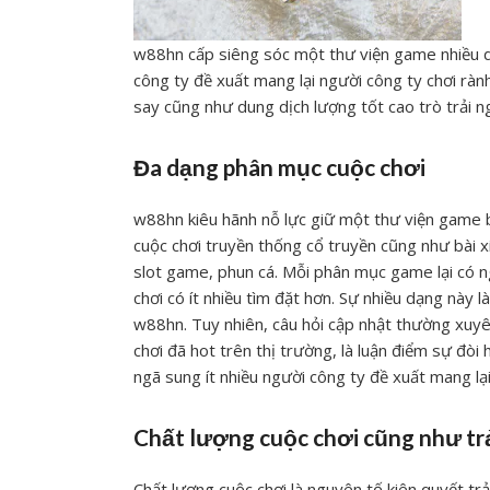
w88hn cấp siêng sóc một thư viện game nhiều d
công ty đề xuất mang lại người công ty chơi rà
say cũng như dung dịch lượng tốt cao trò trải n
Đa dạng phân mục cuộc chơi
w88hn kiêu hãnh nỗ lực giữ một thư viện game 
cuộc chơi truyền thống cổ truyền cũng như bài x
slot game, phun cá. Mỗi phân mục game lại có n
chơi có ít nhiều tìm đặt hơn. Sự nhiều dạng này 
w88hn. Tuy nhiên, câu hỏi cập nhật thường xuyê
chơi đã hot trên thị trường, là luận điểm sự đòi
ngã sung ít nhiều người công ty đề xuất mang lại
Chất lượng cuộc chơi cũng như tr
Chất lượng cuộc chơi là nguyên tố kiên quyết t