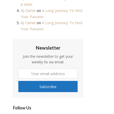
A Wish
AJ Clarke
on
A Long Journey To Find
Your Passion
AJ Clarke
on
A Long Journey To Find
Your Passion
Newsletter
Join the newsletter to get your
weekly fix via email.
Your
email
address
Subscribe
Follow Us