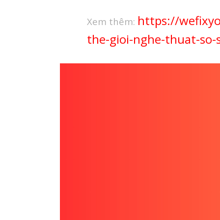
https://wefixy
Xem thêm:
the-gioi-nghe-thuat-so-