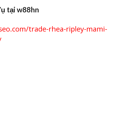
Vụ tại w88hn
seo.com/trade-rhea-ripley-mami-
/