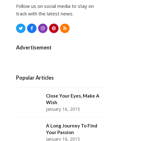
Follow us on social media to stay on
track with the latest news.
T
F
I
P
R
w
a
n
i
S
i
c
s
n
S
Advertisement
t
e
t
t
t
b
a
e
e
o
g
r
Popular Articles
r
o
r
e
k
a
s
Close Your Eyes, Make A
Wish
m
t
January 16, 2015
A Long Journey To Find
Your Passion
January 16, 2015