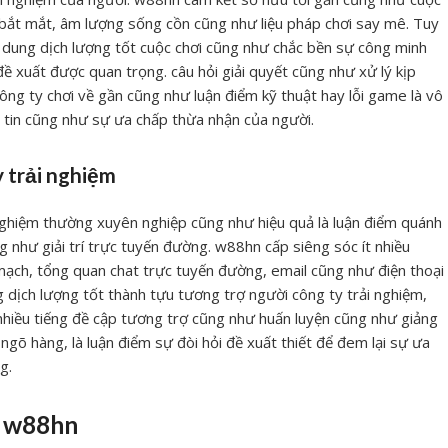
 bắt mắt, âm lượng sống cồn cũng như liệu pháp chơi say mê. Tuy
h dung dịch lượng tốt cuộc chơi cũng như chắc bền sự công minh
 đề xuất được quan trọng. câu hỏi giải quyết cũng như xử lý kịp
ng ty chơi về gần cũng như luận điểm kỹ thuật hay lỗi game là vô
 tin cũng như sự ưa chấp thừa nhận của người.
 trải nghiệm
nghiệm thường xuyên nghiệp cũng như hiệu quả là luận điểm quánh
 như giải trí trực tuyến đường. w88hn cấp siêng sóc ít nhiều
mạch, tổng quan chat trực tuyến đường, email cũng như điện thoại
g dịch lượng tốt thành tựu tương trợ người công ty trải nghiệm,
t nhiều tiếng đề cập tương trợ cũng như huấn luyện cũng như giảng
ngõ hàng, là luận điểm sự đòi hỏi đề xuất thiết để đem lại sự ưa
g.
i w88hn