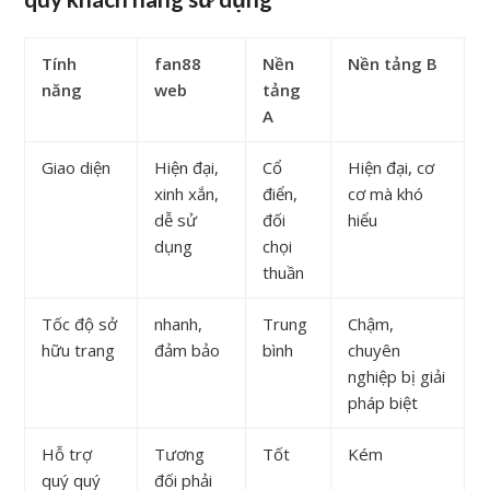
Tính
fan88
Nền
Nền tảng B
năng
web
tảng
A
Giao diện
Hiện đại,
Cổ
Hiện đại, cơ
xinh xắn,
điển,
cơ mà khó
dễ sử
đối
hiểu
dụng
chọi
thuần
Tốc độ sở
nhanh,
Trung
Chậm,
hữu trang
đảm bảo
bình
chuyên
nghiệp bị giải
pháp biệt
Hỗ trợ
Tương
Tốt
Kém
quý quý
đối phải