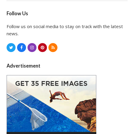
Follow Us
Follow us on social media to stay on track with the latest
news.
T
F
I
P
R
w
a
n
i
S
i
c
s
n
S
Advertisement
t
e
t
t
t
b
a
e
e
o
g
r
r
o
r
e
k
a
s
m
t