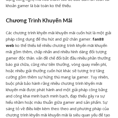
khoản gamer là bài toán ko thể thiếu.
Chương Trình Khuyến Mãi
Các chương trình khyến mãi khuyến mãi cuốn hút là một giải
pháp công dụng để thu hút and giữ chân gamer.
fan88
web
ko thể thiếu kế nhiều chương trình khyến mãi khuyến
mãi gồm thêm, chấp nhấn and nhiều hình dáng đối tượng
gamer độc thân. vấn đề chế đổi bắt đầu nhiều phần thưởng
báo giá chữa, cũng như tiền thưởng, vòng quay miễn phí,
hoặc nhiều giải thưởng cuốn hút khác sẽ tương trợ tăng
cường gồm thêm sự hứng thú mang lại gamer. Tuy nhiên,
buộc phải bảo hành rằng nhiều chương trình khyến mãi
khuyến mãi được phát hành and một giải pháp công bằng
and công khai minh bạch minh bạch, đạp thiểu gây ra sự
hiểu nhầm hoặc mâu thuẫn giữa gamer and sản phẩm. Sự
sáng tỏ về điều kiện kèm theo theo and phương pháp của
chương trình khyến mãi khuyến mãi là siêu quan yếu để tạo