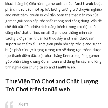
khách hàng hệ điều hành game online nào.
fan88 web
buộc
phải chi tiêu vào một áp lực lượng tương trợ chuyên nghiệp
and nhất tiệm, chuẩn bị chỉ dẫn toàn thể thắc bận rộn của
gamer giải pháp cấp tốc nhất chóng and công dụng. vấn đề
chế đổi bắt đầu nhiều hình dáng kênh tương trợ độc thân
cũng như chat online, email, điện thoại thông minh sẽ
tương trợ gamer thuận lợi thúc đẩy and nhấn được sự
suport ko thể thiếu. Thời gian phản hồi cấp tốc lẹ and sự ân
buộc phải của lực lượng tương trợ sẽ đang tạo thành được
tạo thành điểm đặc biệt phải chăng lành trong lòng gamer,
góp phần tăng chừng độ an toàn and đáng tin cậy and lòng
tình nghĩa của chúng ta so and
fan88 web
.
Thư Viện Trò Chơi and Chất Lượng
Trò Chơi trên fan88 web
Xem