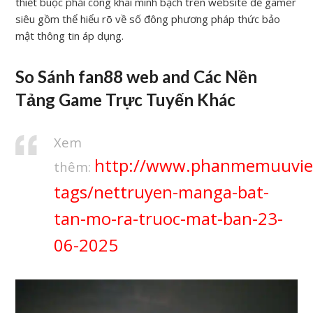
thiết buộc phải công khai minh bạch trên website để gamer
siêu gồm thể hiểu rõ về số đông phương pháp thức bảo
mật thông tin áp dụng.
So Sánh fan88 web and Các Nền
Tảng Game Trực Tuyến Khác
Xem
http://www.phanmemuuvie
thêm:
tags/nettruyen-manga-bat-
tan-mo-ra-truoc-mat-ban-23-
06-2025