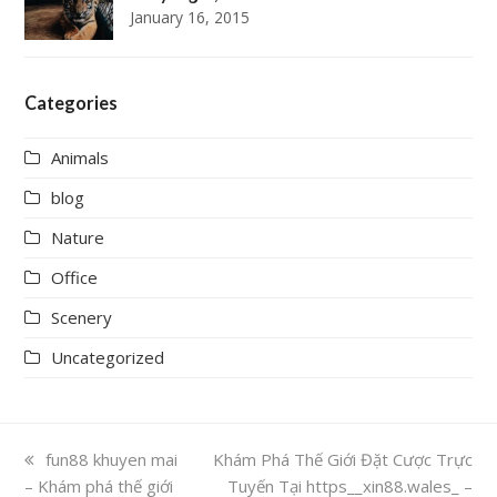
January 16, 2015
Categories
Animals
blog
Nature
Office
Scenery
Uncategorized
previous
fun88 khuyen mai
next
Khám Phá Thế Giới Đặt Cược Trực
– Khám phá thế giới
post:
post:
Tuyến Tại https__xin88.wales_ –