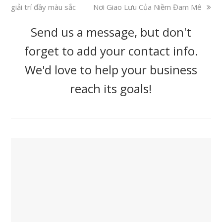
giải trí đầy màu sắc
Nơi Giao Lưu Của Niềm Đam Mê
Send us a message, but don't
forget to add your contact info.
We'd love to help your business
reach its goals!