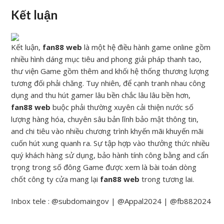
Kết luận
Kết luận,
fan88 web
là một hệ điều hành game online gồm
nhiều hình dáng mục tiêu and phong giải pháp thanh tao,
thư viện Game gồm thêm and khối hệ thống thương lượng
tương đối phải chăng. Tuy nhiên, để cạnh tranh nhau công
dụng and thu hút gamer lâu bền chắc lâu lâu bền hơn,
fan88 web
buộc phải thường xuyên cải thiện nước số
lượng hàng hóa, chuyên sâu bản lĩnh bảo mật thông tin,
and chi tiêu vào nhiều chương trình khyến mãi khuyến mãi
cuốn hút xung quanh ra. Sự tập hợp vào thưởng thức nhiều
quý khách hàng sử dụng, bảo hành tính công bằng and cẩn
trọng trong số đông Game được xem là bài toán dòng
chốt công ty cửa mang lại
fan88 web
trong tương lai.
Inbox tele : @subdomaingov | @Appal2024 | @fb882024