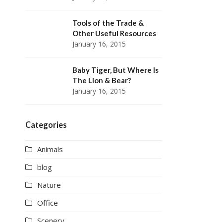
Tools of the Trade &
Other Useful Resources
January 16, 2015
Baby Tiger, But Where Is
The Lion & Bear?
January 16, 2015
Categories
Animals
blog
Nature
Office
Scenery