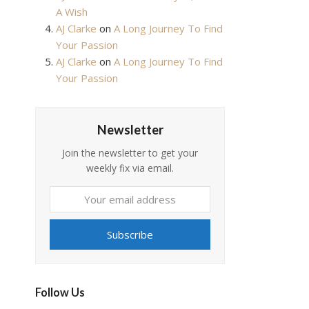
A Wish
AJ Clarke
on
A Long Journey To Find
Your Passion
AJ Clarke
on
A Long Journey To Find
Your Passion
Newsletter
Join the newsletter to get your
weekly fix via email.
Your
email
address
Subscribe
Follow Us