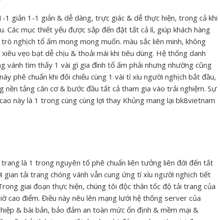
-1 giản 1-1 giản & dễ dàng, trực giác & dễ thực hiện, trong cả khi
ầu. Các mục thiết yếu được sắp đến đặt tất cả lí, giúp khách hàng
o trò nghịch tổ ấm mong mong muốn. màu sắc liên minh, không
 xiêu vẹo bạt dễ chịu & thoải mái khi tiêu dùng. Hệ thống danh
 vánh tìm thấy 1 vài gì gia đình tổ ấm phải nhưng nhường cũng
này phê chuẩn khi đối chiếu cùng 1 vài tí xíu người nghịch bắt đầu,
g nền tảng căn cơ & bước đầu tất cả tham gia vào trải nghiệm. Sự
 cao này là 1 trong cùng cùng lợi thay Khủng mang lại bk8vietnam
trang là 1 trong nguyên tố phê chuẩn liên tưởng liên đới đến tất
 gian tải trang chóng vánh vẫn cung ứng tí xíu người nghịch tiết
Trong giai đoạn thực hiện, chúng tôi độc thân tốc độ tải trang của
ờ cao điểm. Điều này nêu lên mạng lưới hệ thống server của
hiệp & bài bản, bảo đảm an toàn mức ổn định & mềm mại &