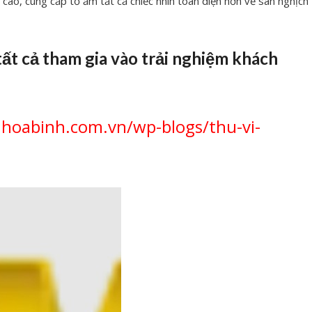
 cao, cung cấp tổ ấm tất cả chiếc nhìn toàn diện hơn về sân nghịch
ất cả tham gia vào trải nghiệm khách
nhoabinh.com.vn/wp-blogs/thu-vi-