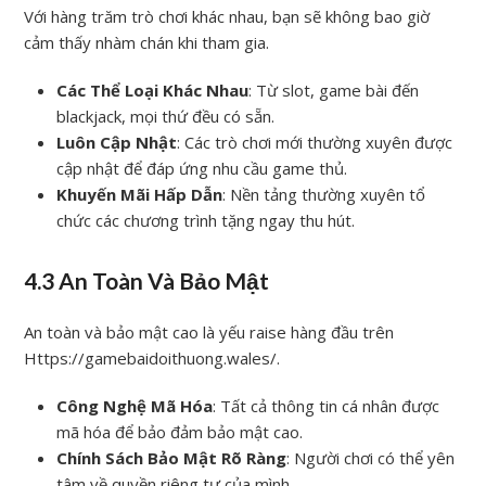
Với hàng trăm trò chơi khác nhau, bạn sẽ không bao giờ
cảm thấy nhàm chán khi tham gia.
Các Thể Loại Khác Nhau
: Từ slot, game bài đến
blackjack, mọi thứ đều có sẵn.
Luôn Cập Nhật
: Các trò chơi mới thường xuyên được
cập nhật để đáp ứng nhu cầu game thủ.
Khuyến Mãi Hấp Dẫn
: Nền tảng thường xuyên tổ
chức các chương trình tặng ngay thu hút.
4.3 An Toàn Và Bảo Mật
An toàn và bảo mật cao là yếu raise hàng đầu trên
Https://gamebaidoithuong.wales/.
Công Nghệ Mã Hóa
: Tất cả thông tin cá nhân được
mã hóa để bảo đảm bảo mật cao.
Chính Sách Bảo Mật Rõ Ràng
: Người chơi có thể yên
tâm về quyền riêng tư của mình.