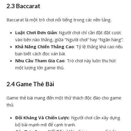
2.3 Baccarat
Baccarat là một trò chơi nổi tiếng trong các nền tảng.
Luật Chơi Đơn Giản
: Người chơi chỉ cần đặt đặt cược
vào bên nào thắng, giữa “Người chơi” hay “Ngân hàng”.
Khả Năng Chiến Thắng Cao
: Tỷ lệ thắng khá cao nếu
bạn biết cách đọc ván bài.
Nhu Cầu Tham Gia Cao
: Trò chơi này luôn thu hút
một lượng lớn game thủ.
2.4 Game Thẻ Bài
Game thẻ bài mang đến một thử thách độc đáo cho game
thủ.
Đối Kháng Và Chiến Lược
: Người chơi cần xây dựng
bộ bài mạnh mẽ để cạnh tranh.