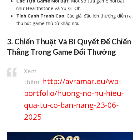
Các Tựa Game Nổi Bật
: Một số tựa game nổi bật
như Hearthstone và Yu-Gi-Oh.
Tính Cạnh Tranh Cao
: Các giải đấu lớn thường diễn ra,
thu hút game thủ từ khắp nơi.
3. Chiến Thuật Và Bí Quyết Để Chiến
Thắng Trong Game Đổi Thưởng
Xem
http://avramar.eu/wp-
thêm:
portfolio/huong-no-hu-hieu-
qua-tu-co-ban-nang-23-06-
2025