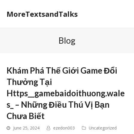
MoreTextsandTalks
Blog
Khám Phá Thế Giới Game Đổi
Thưởng Tại
Https__gamebaidoithuong.wale
s_ – Những Điều Thú Vị Bạn
Chưa Biết
June 25, 2024
ezedon003
Uncategorized