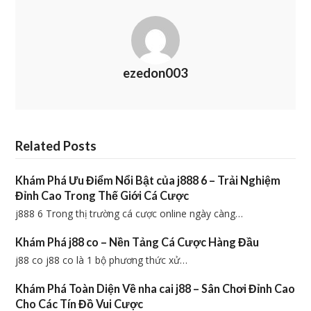
ezedon003
Related Posts
Khám Phá Ưu Điểm Nổi Bật của j888 6 – Trải Nghiệm
Đỉnh Cao Trong Thế Giới Cá Cược
j888 6 Trong thị trường cá cược online ngày càng…
Khám Phá j88 co – Nền Tảng Cá Cược Hàng Đầu
j88 co j88 co là 1 bộ phương thức xử…
Khám Phá Toàn Diện Về nha cai j88 – Sân Chơi Đỉnh Cao
Cho Các Tín Đồ Vui Cược