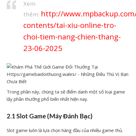
Xem
http://www.mpbackup.com
thêm:
contents/tai-xiu-online-tro-
choi-tiem-nang-chien-thang-
23-06-2025
Trong phần này, chúng ta sẽ điểm danh một số loại game
lấy phần thưởng phổ biến nhất hiện nay.
2.1 Slot Game (Máy Đánh Bạc)
Slot game luôn là lựa chọn hàng đầu của nhiều game thủ.