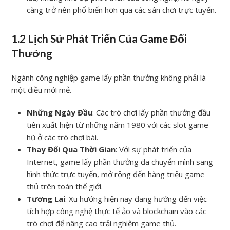
càng trở nên phổ biến hơn qua các sân chơi trực tuyến.
1.2 Lịch Sử Phát Triển Của Game Đổi
Thưởng
Ngành công nghiệp game lấy phần thưởng không phải là
một điều mới mẻ.
Những Ngày Đầu
: Các trò chơi lấy phần thưởng đầu
tiên xuất hiện từ những năm 1980 với các slot game
hũ ở các trò chơi bài.
Thay Đổi Qua Thời Gian
: Với sự phát triển của
Internet, game lấy phần thưởng đã chuyển mình sang
hình thức trực tuyến, mở rộng đến hàng triệu game
thủ trên toàn thế giới.
Tương Lai
: Xu hướng hiện nay đang hướng đến việc
tích hợp công nghệ thực tế ảo và blockchain vào các
trò chơi để nâng cao trải nghiệm game thủ.