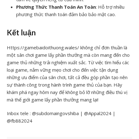
Phương Thức Thanh Toán An Toàn
: Hỗ trợ nhiều
phương thức thanh toán đảm bảo bảo mật cao.
Kết luận
Https://gamebaidoithuong.wales/ không chỉ đơn thuần là
một sân chơi game lấy phần thưởng mà còn mang đến cho
game thủ những trải nghiệm xuất sắc. Từ việc tìm hiểu các
loại game, nắm vững mẹo chơi cho đến việc tận dụng
những ưu điểm của sân chơi, tất cả đều góp phần tạo nên
sự thành công trong hành trình game thủ của bạn. Hãy
khám phá ngay hôm nay để không bỏ lỡ những điều thú vị
mà thế giới game lấy phần thưởng mang lại!
Inbox tele : @subdomaingovshiba | @Appal2024 |
@fb882024