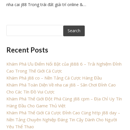
nha cai j88 Trong trái đất giải trí online &…
Search
Recent Posts
Khám Phá Ưu Điểm Nổi Bật của j888 6 – Trải Nghiệm Đỉnh
Cao Trong Thế Giới Cá Cược
Khám Phá j88 co – Nền Tảng Cá Cược Hàng Đầu
Khám Phá Toàn Diện Về nha cai j88 – Sân Chơi Đỉnh Cao
Cho Các Tín Đồ Vui Cược
Khám Phá Thế Giới Đột Phá Cùng j88 cpm – Địa Chỉ Uy Tín
Hàng Đầu Cho Game Thủ Việt
Khám Phá Thế Giới Cá Cược Đỉnh Cao Cùng http j88 day –
Nền Tảng Chuyên Nghiệp Đáng Tin Cậy Dành Cho Người
Yêu Thể Thao