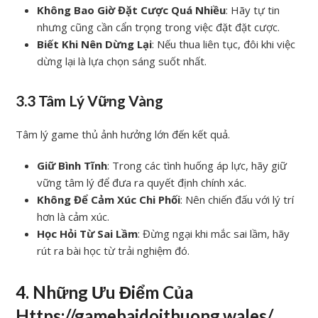
Không Bao Giờ Đặt Cược Quá Nhiều
: Hãy tự tin
nhưng cũng cần cẩn trọng trong việc đặt đặt cược.
Biết Khi Nên Dừng Lại
: Nếu thua liên tục, đôi khi việc
dừng lại là lựa chọn sáng suốt nhất.
3.3 Tâm Lý Vững Vàng
Tâm lý game thủ ảnh hưởng lớn đến kết quả.
Giữ Bình Tĩnh
: Trong các tình huống áp lực, hãy giữ
vững tâm lý để đưa ra quyết định chính xác.
Không Để Cảm Xúc Chi Phối
: Nên chiến đấu với lý trí
hơn là cảm xúc.
Học Hỏi Từ Sai Lầm
: Đừng ngại khi mắc sai lầm, hãy
rút ra bài học từ trải nghiệm đó.
4. Những Ưu Điểm Của
Https://gamebaidoithuong.wales/