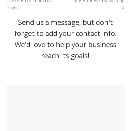
Thế Giới Trò Chơi Trực
Từng Bước Để Thành Công
Tuyến
Send us a message, but don't
forget to add your contact info.
We'd love to help your business
reach its goals!