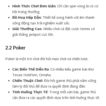
Hình Thức Chơi Đơn Giản
: Chỉ cần spin vòng là có cơ
hội trúng thưởng.
Đồ Hoạ Hấp Dẫn
: Thiết kế song hành với âm thanh
sống động tạo trải nghiệm xuất sắc.
Giải Thưởng Cao
: Nhiều chơi cá đặt cược tennis có
giải thắng jackpot cực lớn.
2.2 Poker
Poker là một trò chơi đòi hỏi mẹo chơi và chiến lược.
Các Biến Thể Diễn Ra
: Có nhiều kiểu game bài như
Texas Hold’em, Omaha.
Chiến Thuật Chơi
: Đòi hỏi game thủ phải nắm vững
tâm lý đối thủ để đưa ra quyết định đúng đắn.
Tình Huống Thực Tế
: Trong mỗi ván bài, game thủ
cần đưa ra các quyết định dựa trên tình huống thực tế.